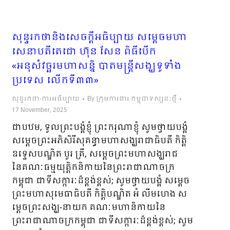
សុន្ទរកថានិងសេចក្ដីអធិប្បាយ សម្ដេចមហា
សេនាបតីតេជោ ហ៊ុន សែន ពិធីបើក​
«អនុសំវច្ឆរ​មហាសនិ្ន បាត​មន្រ្ដី​សង្ឃទូទាំង
ប្រទេស លើកទី៣៣»
សុន្ទរកថា-ការអធិប្បាយ
By
ក្រុមការងារ កម្ពុជាទស្សនៈថ្មី
17 November, 2025
ជាបឋម, ទូលព្រះបង្គំខ្ញុំ ព្រះករុណាខ្ញុំ សូមថ្វាយបង្គំ
សម្តេចព្រះអភិសិរីសុគន្ធាមហាសង្ឃរាជាធិបតី កិត្តិ
ឧទ្ទេសបណ្ឌិត បួរ គ្រី, សម្តេចព្រះមហាសង្ឃរាជ
នៃគណៈធម្មយុត្តិកនិកាយនៃព្រះរាជាណាចក្រ
កម្ពុជា ជាទីសក្ការៈដ៏ខ្ពង់ខ្ពស់; សូមថ្វាយបង្គំ សម្តេច
ព្រះមហាសុមេធាធិបតី កិត្តិបណ្ឌិត អំ លីមហេង ស
ម្តេចព្រះសង្ឃ-នាយក គណៈមហានិកាយនៃ
ព្រះរាជាណាចក្រកម្ពុជា ជាទីសក្ការៈដ៏ខ្ពង់ខ្ពស់; សូម