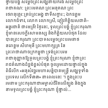
ថ្វាយបង្គំ សម្តេចព្រះសង្ឃនាយករង សម្តេចព្រះ
រាជាគណៈ ព្រះមេគណ ព្រះអនុគណ ព្រះ
ថេរានុត្ថេរៈគ្រប់ព្រះអង្គ ជាទីសក្ការៈ; ឯកឧត្តម
លោកជំទាវ, លោក លោកស្រី, ភ្ញៀវកិត្តិយសជាតិ–
អន្តរជាតិ​ ជាមេត្រី! ថ្ងៃនេះ, ទូលព្រះបង្គំ ខ្ញុំព្រះករុណា
ខ្ញុំមានសេចក្ដីសោមនស្ស និងកិត្តិយសបំផុត ដែល
បានព្រះករុណា ព្រះបាទសម្តេចព្រះបរមនាថ
នរោត្តម សីហមុនី ព្រះមហាក្សត្រ នៃ
ព្រះរាជាណាចក្រកម្ពុជា ទ្រង់ព្រះបរម
រាជានុញ្ញាតឱ្យទូលព្រះបង្គំ ខ្ញុំព្រះករុណា ខ្ញុំជាព្រះ
រាជតំណាងដ៏ខ្ពង់ខ្ពស់បំផុត ចូលរួមដោយផ្ទាល់ក្នុង
ពិធីបើក «អនុសំវច្ឆរមហាសនិ្នបាតមន្រ្ដី សង្ឃទូទាំង
ប្រទេស លើកទី៣៣» នាពេលនេះ ។ ក្នុងព្រះប
រមនាម ព្រះករុណាជាអម្ចាស់ជីវិតលើត្បូង និងក្នុង
នាមទូលព្រះបង្គំ ខ្ញុំព្រះករុណា ខ្ញុំផ្ទាល់…