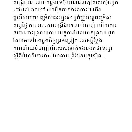
សង្គ្រាមនាពេលកន្លងទៅ) មាន(ជនភៀសសឹក)រហូត
ទៅដល់ ៦០ទៅ ៧០ម៉ឺននាក់ឯណោះ។ តើវា
គួររើសយកជម្រើសនេះឬទេ? ឬក៏ត្រូវបន្តជម្រើស
សព្វថ្ងៃ តាមរយៈការពង្រឹងបទឈប់បាញ់ ហើយការ
ចរចាដោះស្រាយតាមយន្តការដែលមានស្រាប់ ដូច
ដែលមានចែងក្នុងកិច្ចព្រមព្រៀង សេចក្ដីថ្លែង
ការណ៍ឈប់បាញ់ (ពិសេស)ទាក់ទងនឹងកថាខណ្ឌ
ស្ដីពីដំណើរការវាស់វែងតាមព្រំដែនបន្តទៀត…