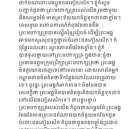
ដាក់ចណពោះបងប្អូនជនភៀសសឹក។ ខ្ញុំក៏សូម
បញ្ជាក់ជូនថា ព្រះមហាក្សត្ររបស់យើង រួមជាមួយ
នឹងសម្ដេចម៉ែ មានព្រះទ័យយកចិត្តទុកដាក់ជាខ្លាំង។
ពេលមួយ សភាពការណ៍កំពុងតែតានតឹង
ព្រះមហាក្សត្របានស្នើសុំឲ្យរៀបចំ ដើម្បីព្រះអង្គ
អាចមកសួរសុខទុក្ខផ្ទាល់ចំពោះជនភៀសសឹក។ ក៏
ប៉ុន្តែពេលនោះ ស្ថានភាពតឹងតែងខ្លាំង។ ខ្ញុំក៏
បានទូលថ្វាយទៅព្រះមហាក្សត្រ ក្នុងឋានៈខ្ញុំជា
ប្រធានឧត្តមក្រុមប្រឹក្សាព្រះមហាក្សត្រថា ព្រះអង្គ
មិនគួរយាងចេញទេនៅពេលនេះ ដោយសារតែអ្នក
ឈ្លានពានមិនគិតថាទីកន្លែងណាដែលគេត្រូវវាយ
ទេ។ ដូច្នេះ ព្រះអង្គក៏អាក់ខាន។ មិនមែនបាន
សេចក្ដីថា ព្រះអង្គមិនបានគិតគូរនិងយកចិត្តទុកដាក់
ទៅលើជនភៀសសឹកទេ។ ជាបន្តបន្ទាប់
ព្រះមហាក្សត្ររបស់យើង ក៏ដូចជាសម្ដេចម៉ែ ព្រះអង្គ
តែងតែមានព្រះរាជតំណាងយកជំនួយមកចែកជូន
ចំពោះជនភៀសសឹក ក៏ដូចជាជូនកងកម្លាំងប្រដាប់