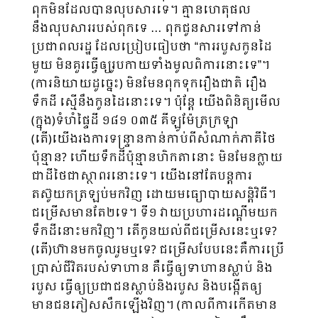
ពុកមិនដែលបានលុបសារទេ។ គ្មានហេតុផល
នឹងលុប​សាររបស់ពុកទេ … ពុកជូនសារទៅកាន់
ប្រជាពលរដ្ឋ ដែលប្រៀបធៀបថា “ការរបួសកូនដៃ
មួយ មិនគួរធ្វើឲ្យរូបកាយទាំងមូលពិការនោះទេ”។
(ការនិយាយដូច្នេះ) មិនមែនពុកទុករឿងជាតិ រឿង
ទឹកដី ស្មើនឹងកូនដៃនោះទេ។ ប៉ុន្តែ យើងពិនិត្យមើល
(ក្នុង)ទំហំផ្ទៃដី ១៨១ ០៣៥ គីឡូម៉ែត្រក្រឡា
(តើ)យើងរងការទន្ទ្រានកាន់កាប់ពីសំណាក់ភាគីថៃ
ប៉ុន្មាន? ហើយទឹកដីប៉ុន្មានហិក​តានោះ មិនមែនក្លាយ
ជាដីថៃជាស្ថាពរនោះទេ។ យើងនៅតែបន្តការ
តស៊ូយកត្រឡប់មកវិញ ដោយមធ្យោបាយសន្តិវិធី។
ជម្រើសមានតែ២ទេ។ ទី១ វាយប្រហារដណ្ដើមយក
ទឹកដីនោះមកវិញ។ តើកូនយល់ពីជម្រើសនេះឬទេ?
(តើ)ហ៊ានមកចូលរួមឬទេ? ជម្រើសបែបនេះគឺការប្រើ
ប្រាស់ជីវិតរបស់ទាហាន គឺធ្វើឲ្យទាហានស្លាប់ និង
របួស ធ្វើឲ្យប្រជាជនស្លាប់និងរបួស និងបង្កើតឲ្យ
មានជនភៀសសឹកឡើងវិញ។ (កាលពីការកើតមាន