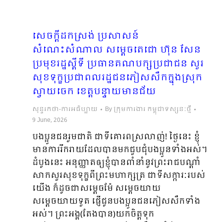
សេចក្តីដកស្រង់ ប្រសាសន៍
សំណេះសំណាល សម្តេចតេជោ ហ៊ុន សែន
ប្រមុខរដ្ឋស្តីទី ប្រធានគណបក្សប្រជាជន សួរ
សុខទុក្ខប្រជាពលរដ្ឋជនភៀសសឹកក្នុងស្រុក
ស្វាយចេក ខេត្តបន្ទាយមានជ័យ
សុន្ទរកថា-ការអធិប្បាយ
By
ក្រុមការងារ កម្ពុជាទស្សនៈថ្មី
9 June, 2026
បងប្អូនជនរួមជាតិ ជាទីគោរពស្រលាញ់! ថ្ងៃនេះ ខ្ញុំ
មានការរីករាយដែលបានមកជួបជុំបងប្អូនទាំងអស់។
ដំបូងនេះ អនុញ្ញាតឲ្យខ្ញុំបានពាំនាំនូវព្រះរាជបណ្ដាំ
សាកសួរសុខទុក្ខពីព្រះមហាក្សត្រ ជាទីសក្ការៈរបស់
យើង ក៏ដូចជាសម្ដេចម៉ែ សម្ដេចយាយ
សម្ដេចយាយទួត ផ្ញើជូនបងប្អូនជនភៀសសឹកទាំង
អស់។ ព្រះអង្គ(តែងបាន)យកចិត្តទុក