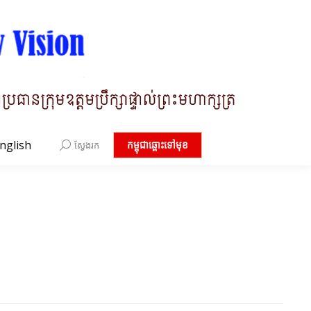
nglish
Search:
កម្ពុជាឆ្ពោះទៅមុខ
ស្វែងរក