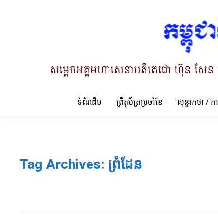
ទំព័រដើម
ព្រឹត្តប័ត្រប្រចាំខែ
សុន្ទរកថា / ក
Tag Archives:
ព្រំដែន