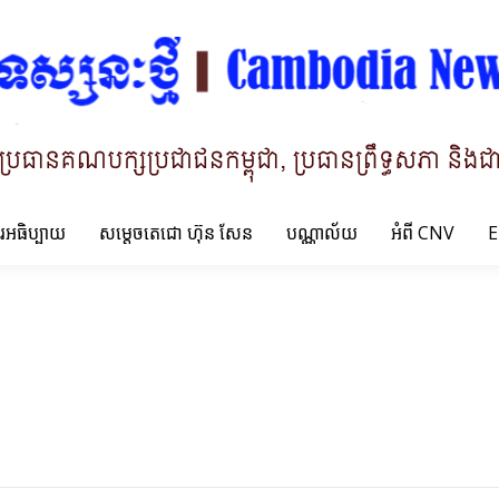
ារអធិប្បាយ
សម្តេចតេជោ ហ៊ុន សែន
បណ្ណាល័យ
អំពី CNV
E