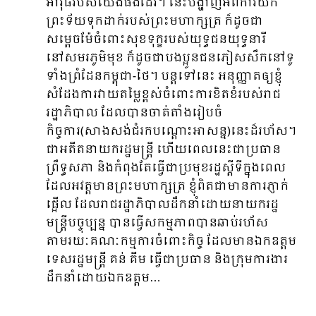
អាវុធរបស់យើងផងដែរ។ នេះបង្ហាញអំពីការយក
ព្រះទ័យទុកដាក់របស់ព្រះមហាក្សត្រ ក៏ដូចជា
សម្ដេចម៉ែចំពោះសុខទុក្ខរបស់យុទ្ធជនយុទ្ធនារី
នៅសមរភូមិមុខ ក៏ដូចជាបងប្អូនជនភៀសសឹកនៅទូ
ទាំងព្រំដែនកម្ពុជា-ថៃ។ បន្តទៅនេះ អនុញ្ញាតឲ្យខ្ញុំ
សំដែងការវាយតម្លៃខ្ពស់ចំពោះការខិតខំរបស់រាជ
រដ្ឋាភិបាល ដែលបានចាត់តាំងរៀបចំ
កិច្ចការ(សាងសង់ជំរកបណ្តោះអាសន្ន)នេះដ៏រហ័ស។
ជាអតីតនាយករដ្ឋមន្ត្រី ហើយពេលនេះជាប្រ​ធាន
ព្រឹទ្ធសភា និងកំពុងតែធ្វើជាប្រមុខរដ្ឋស្ដីទីក្នុងពេល
ដែលអវត្តមានព្រះមហាក្សត្រ ខ្ញុំពិតជាមានការភ្ញាក់
ផ្អើល ដែលរាជរដ្ឋាភិបាលដឹកនាំដោយនាយករដ្ឋ
មន្ត្រីបច្ចុប្បន្ន បានធ្វើសកម្មភាពបានឆាប់រហ័ស
តាមរយៈគណៈកម្មការចំពោះកិច្ច ដែលមានឯកឧត្ដម
ទេសរដ្ឋមន្ត្រី គន់ គីម ធ្វើជាប្រធាន និងក្រុមការងារ
ដឹកនាំដោយឯកឧត្ដម…