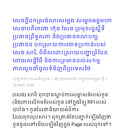
សេចក្តីដកស្រង់សារសម្លេង សម្ដេចអគ្គមហា
សេនាបតីតេជោ ហ៊ុន សែន ប្រមុខរដ្ឋស្ដីទី
ប្រធានព្រឹទ្ធសភា និងប្រធាន​គណបក្ស
ប្រជាជន បកស្រាយការចោទប្រកាន់របស់
សេង សារី, ជំរើសដោះស្រាយបញ្ហាព្រំដែន
ដោយសន្តិវិធី និងការព្រមានដល់សកម្ម
ភាពលួចនាំចូលទំនិញពីប្រទេសថៃ
សុន្ទរកថា-ការអធិប្បាយ
By
ក្រុមការងារ កម្ពុជាទស្សនៈថ្មី
16 April, 2026
(សេង) សារី! ពុកបានស្ដាប់ការសម្ភាសន៍របស់កូន
(និង)ការលើកមតិរបស់កូន នៅក្នុងវិទ្យុ RFI របស់
បារាំង។ កូនបែរជានិយាយអំពីការ
ដែលពុកលុបសារ។ ពុកគ្រាន់តែបញ្ជាក់ឡើងវិញថា​
កូនចូលទៅមើលឡើងវិញក្នុង Page របស់ពុកទៅ។