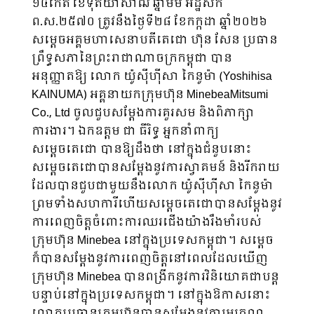
១៤កើត ខែទុតិយាសាឍ ឆ្នាំមមី អដ្ឋស័ក
ព.ស.២៥៧០ ត្រូវនឹងថ្ងៃទី២៨ ខែកក្កដា ឆ្នាំ២០២៦
សម្តេចអគ្គមហាសេនាបតីតេជោ ហ៊ុន សែន ប្រធាន
ព្រឹទ្ធសភានៃព្រះរាជាណាចក្រកម្ពុជា បាន
អនុញ្ញាតឱ្យ លោក យ៉ូស៊ីហ៊ីសា កៃនូម៉ា (Yoshihisa
KAINUMA) អគ្គនាយកក្រុមហ៊ុន MinebeaMitsumi
Co., Ltd ចូលជួបសម្ដែងការគួរសម និងពិភាក្សា
ការងារ។ ឯកឧត្តម ជា ធីរិទ្ធ អ្នកនាំពាក្យ
សម្ដេចតេជោ បានឱ្យដឹងថា នៅក្នុងជំនួបនោះ
សម្ដេចតេជោបានសម្ដែងនូវការស្វាគមន៍ និងរីករាយ
ដែលបានជួបជាមួយនឹងលោក យ៉ូស៊ីហ៊ីសា កៃនូម៉ា
ព្រមទាំងសហការីហើយសម្ដេចតេជោបានសម្ដែងនូវ
ការពេញចិត្តចំពោះការឈរជើងយ៉ាងរឹងមាំរបស់
ក្រុមហ៊ុន Minebea នៅក្នុងប្រទេសកម្ពុជា។ សម្ដេច
ក៏បានសម្ដែងនូវការពេញចិត្តនៅពេលដែលឃើញ
ក្រុមហ៊ុន Minebea បានពង្រីកនូវការវិនិយោគជាបន្ត
បន្ទាប់នៅក្នុងប្រទេសកម្ពុជា។ នៅក្នុងឱកាសនោះ
លោកប្រធានក្រុមហ៊ុនបានសម្ដែងនូវការអរគុណ