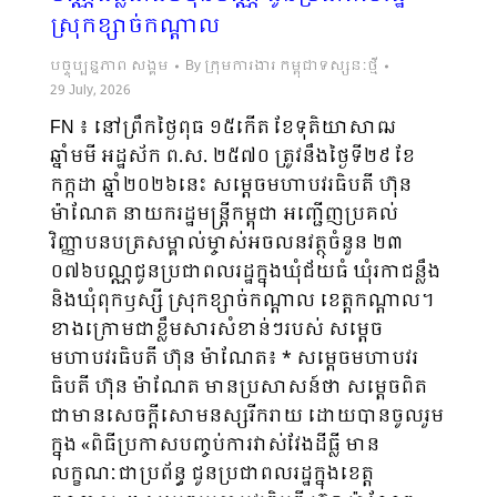
ស្រុកខ្សាច់កណ្តាល
បច្ចុប្បន្នភាព សង្គម
By
ក្រុមការងារ កម្ពុជាទស្សនៈថ្មី
29 July, 2026
FN​ ៖ នៅព្រឹកថ្ងៃពុធ ១៥កើត ខែទុតិយាសាឍ
ឆ្នាំមមី អដ្ឋស័ក ព.ស. ២៥៧០ ត្រូវនឹងថ្ងៃទី២៩ ខែ
កក្កដា ឆ្នាំ២០២៦នេះ សម្តេចមហាបវរធិបតី ហ៊ុន
ម៉ាណែត នាយករដ្ឋមន្ត្រីកម្ពុជា អញ្ជើញប្រគល់
វិញ្ញាបនបត្រសម្គាល់​ម្ចាស់​​​អចល​នវត្ថុចំនួន ២៣
០៧៦បណ្ណជូនប្រជាពលរដ្ឋក្នុងឃុំជ័យធំ ឃុំរ​កា​ជន្លឹង
និងឃុំពុកឫស្សី ស្រុកខ្សាច់កណ្តាល ខេត្តកណ្តាល។
ខាងក្រោមជាខ្លឹមសារសំខាន់ៗរបស់ សម្តេច
មហាបវរធិបតី ហ៊ុន ម៉ាណែត៖ * សម្តេចមហាបវរ
ធិបតី ហ៊ុន ម៉ាណែត មានប្រសាសន៍ថា សម្តេចពិត
ជាមានសេចក្តីសោមនស្សរីករាយ ដោយបានចូលរួម
ក្នុង «ពិធីប្រកាសបញ្ចប់ការវាស់វែងដីធ្លី មាន
លក្ខណៈជាប្រព័ន្ធ ជូ​នប្រជាពលរដ្ឋ​ក្នុងខេត្ត