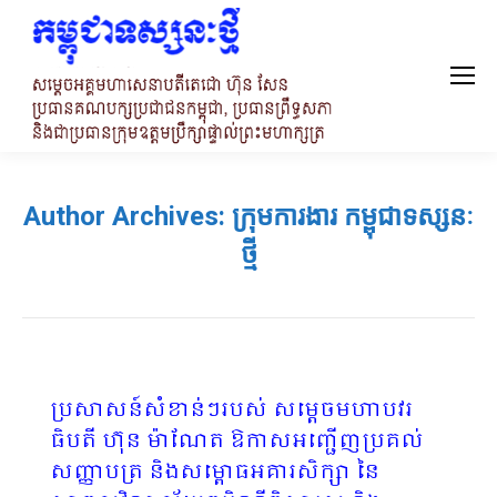
Author Archives:
ក្រុមការងារ កម្ពុជាទស្សនៈ
ថ្មី
ប្រសាសន៍សំខាន់ៗរបស់ សម្តេចមហាបវរ
ធិបតី ហ៊ុន ម៉ាណែត ឱកាសអញ្ជើញប្រគល់
សញ្ញាបត្រ និងសម្ពោធអគារសិក្សា នៃ