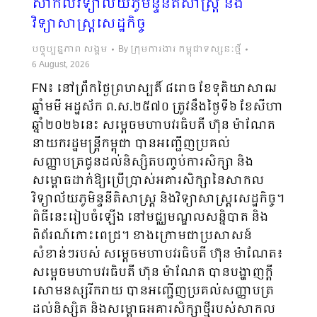
សាកលវិទ្យាល័យភូមិន្ទនីតិសាស្ត្រ និង
វិទ្យាសាស្ត្រសេដ្ឋកិច្ច
បច្ចុប្បន្នភាព សង្គម
By
ក្រុមការងារ កម្ពុជាទស្សនៈថ្មី
6 August, 2026
FN៖ នៅព្រឹកថ្ងៃព្រហស្បតិ៍ ៨រោច ខែទុតិយាសាឍ
ឆ្នាំមមី អដ្ឋស័ក ព.ស.២៥៧០ ត្រូវនឹង​ថ្ងៃ​ទី៦ ខែសីហា
ឆ្នាំ២០២៦នេះ សម្តេចមហាបវរធិបតី ហ៊ុន ម៉ាណែត
នាយករដ្ឋមន្ត្រីកម្ពុជា បានអញ្ជើញ​ប្រគល់​
សញ្ញាបត្រជូនដល់និស្សិតបញ្ចប់ការសិក្សា និង
សម្ពោធដាក់ឱ្យប្រើប្រាស់អគារសិក្សានៃ​សាកល​
វិទ្យាល័យភូមិន្ទនីតិសាស្ត្រ និងវិទ្យាសាស្ត្រសេដ្ឋកិច្ច។
ពិធីនេះរៀបចំឡើង នៅ​មជ្ឈមណ្ឌល​សន្និបាត និង
ពិព័រណ៍កោះពេជ្រ។ ខាងក្រោមជាប្រសាសន៍
សំខាន់ៗរបស់ សម្តេចមហាបវរធិបតី ហ៊ុន ម៉ាណែត៖
សម្តេចមហាបវរធិបតី ហ៊ុន ម៉ាណែត បានបង្ហាញក្តី
សោមនស្សរីករាយ បានអញ្ជើញប្រគល់សញ្ញាបត្រ
ដល់និស្សិត និងសម្ពោធអគារសិក្សាថ្មីរបស់សាកល