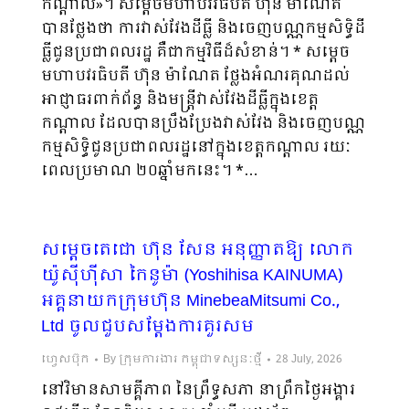
កណ្តាល»។ សម្តេចមហាបវរធិបតី ហ៊ុន ម៉ាណែត
បានថ្លែងថា ការវាស់វែងដីធ្លី និងចេញបណ្ណកម្មសិទ្ធិដី
ធ្លីជូនប្រជាពលរដ្ឋ គឺជាកម្មវិធីដ៏សំខាន់។ * សម្តេច
មហាបវរធិបតី ហ៊ុន ម៉ាណែត ថ្លែងអំណរគុណដល់
អាជ្ញាធរពាក់ព័ន្ធ និងមន្ត្រីវាស់វែងដីធ្លីក្នុងខេត្ត
កណ្តាល ដែលបានប្រឹងប្រែងវាស់វែង និងចេញបណ្ណ
កម្មសិទ្ធិជូនប្រជាពលរដ្ឋនៅក្នុងខេត្តកណ្តាល រយៈ
ពេលប្រមាណ ២០ឆ្នាំមកនេះ។ *…
សម្តេចតេជោ ហ៊ុន សែន អនុញ្ញាតឱ្យ លោក
យ៉ូស៊ីហ៊ីសា កៃនូម៉ា (Yoshihisa KAINUMA)
អគ្គនាយកក្រុមហ៊ុន MinebeaMitsumi Co.,
Ltd ចូលជួបសម្ដែងការគួរសម
ហ្វេសប៊ុក
By
ក្រុមការងារ កម្ពុជាទស្សនៈថ្មី
28 July, 2026
នៅវិមានសាមគ្គីភាព នៃព្រឹទ្ធសភា នាព្រឹកថ្ងៃអង្គារ