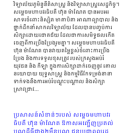
វិទ្យាល័យភូមិន្ទនីតិសាស្ត្រ និងវិទ្យាសាស្ត្រសេដ្ឋកិច្ច។
សម្តេចមហាបវរធិបតី ហ៊ុន ម៉ាណែត បានអបអរ
សាទរចំពោះនិស្សិត មាតាបិតា អាណាព្យាបាល និង
ថ្នាក់ដឹកនាំសាកលវិទ្យាល័យ ដែលបានបញ្ចប់ការ
សិក្សាដោយជោគជ័យ ដែលជាការសមិទ្ធផលកើត
ចេញពីការប្រឹងប្រែងរួមគ្នា។ សម្តេចមហាបវរធិបតី
ហ៊ុន ម៉ាណែត បានវាយតម្លៃខ្ពស់ចំពោះការប្រឹង
ប្រែង និងការទទួល​ខុសត្រូវ របស់ក្រសួងអប់រំ
យុវជន និង កីឡា ក្នុងការសិក្សាដាក់ចេញនូវ គោល
នយោបាយ យុទ្ធសាស្ត្រ និងកម្មវិធីកែទម្រង់នានា
ទាក់ទងនឹងការអប់រំបណ្ដុះបណ្តាល និងសិក្សា
ស្រាវជ្រាវ…
ប្រសាសន៍សំខាន់ៗរបស់ សម្តេចមហាបវរ
ធិបតី ហ៊ុន ម៉ាណែត ឱកាសអញ្ជើញប្រគល់
បណ្ណដីធ្លី​ជាង២ម៉ឺនបណ្ណ ជូនប្រជាពលរដ្ឋ