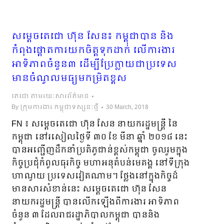
សម្ដេចតេជោ ហ៊ុន​ សែន៖ កម្ពុជាបាន និង
កំពុងផ្ដោតការយកចិត្តទុកដាក់ លើការងារ
អាទិភាពចំនួន៣ ដើម្បីប្រែក្លាយជាប្រទេស
មានចំណូលមធ្យមកម្រិតខ្ពស
តេជោ តាមរយៈសារព័ត៌មាន
By
ក្រុមការងារ កម្ពុជាទស្សនៈថ្មី
30 March, 2018
FN ៖ សម្ដេចតេជោ ហ៊ុន សែន នាយករដ្ឋមន្ដ្រី នៃ
កម្ពុជា នៅរសៀលថ្ងៃទី ៣០ ខែ មីនា ឆ្នាំ ២០១៨ នេះ
បានអញ្ជើញដឹកនាំប្រតិភូជាន់ខ្ពស់កម្ពុជា ចូលរួមក្នុង
កិច្ចប្រជុំកំពូលធុរកិច្ច មហាអនុតំបន់មេគង្គ នៅទីក្រុង
ហាណូយ ប្រទេសវៀតណាម។ ថ្លែងនៅក្នុងកិច្ចដ៏
មានសារសំខាន់នេះ សម្ដេចតេជោ ហ៊ុន សែន
នាយករដ្ឋមន្ដ្រី បានលើកឡើងពីការងារ អាទិភាព
ចំនួន ៣ ដែលរាជរដ្ឋាភិបាលកម្ពុជា បាននិង