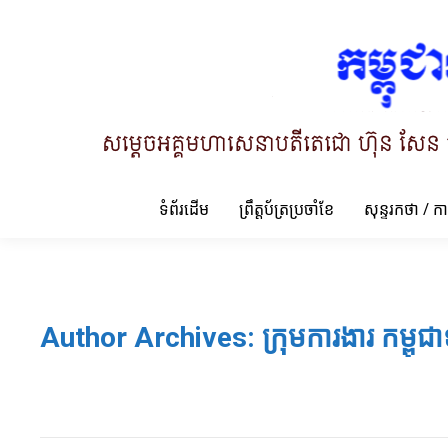
ទំព័រដើម
ព្រឹត្តប័ត្រប្រចាំខែ
សុន្ទរកថា / ក
Author Archives:
ក្រុមការងារ កម្ពុជា