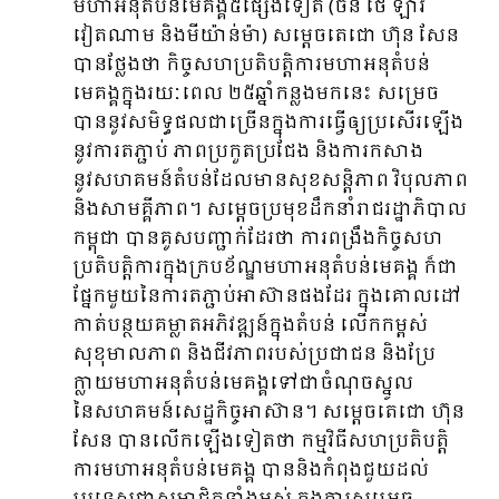
មហាអនុតំបន់មេគង្គ៥ផ្សេងទៀត (ចិន ថៃ ឡាវ
វៀតណាម និងមីយ៉ាន់ម៉ា) សម្តេចតេជោ ហ៊ុន សែន
បានថ្លែងថា កិច្ចសហប្រតិបត្តិការមហាអនុតំបន់
មេគង្គក្នុងរយៈពេល ២៥ឆ្នាំកន្លងមកនេះ សម្រេច
បាននូវសមិទ្ធផលជាច្រើនក្នុងការធ្វើឲ្យប្រសើរឡើង
នូវការតភ្ជាប់ ភាពប្រកួតប្រជែង និងការកសាង
នូវសហគមន៍តំបន់ដែលមានសុខសន្តិភាព វិបុលភាព
និងសាមគ្គីភាព។ សម្តេចប្រមុខដឹកនាំរាជរដ្ឋាភិបាល
កម្ពុជា បានគូសបញ្ជាក់ដែរថា ការពង្រឹងកិច្ចសហ
ប្រតិបត្តិការក្នុងក្របខ័ណ្ឌមហាអនុតំបន់មេគង្គ ក៏ជា
ផ្នែកមួយនៃការតភ្ជាប់អាស៊ានផងដែរ ក្នុងគោលដៅ
កាត់បន្ថយគម្លាតអភិវឌ្ឍន៍ក្នុងតំបន់ លើកកម្ពស់
សុខុមាលភាព និងជីវភាពរបស់ប្រជាជន និងប្រែ
ក្លាយមហាអនុតំបន់មេគង្គទៅជាចំណុចស្នូល
នៃសហគមន៍សេដ្ឋកិច្ចអាស៊ាន។ សម្តេចតេជោ ហ៊ុន
សែន បានលើកឡើងទៀតថា កម្មវិធីសហប្រតិបត្តិ
ការមហាអនុតំបន់មេគង្គ បាននិងកំពុងជួយដល់