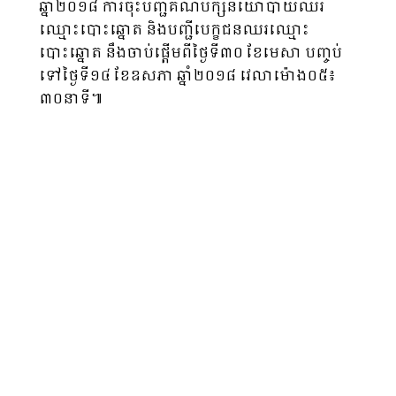
ឆ្នាំ២០១៨ ការចុះបញ្ជីគណបក្សនយោបាយឈរ
ឈ្មោះបោះឆ្នោត និងបញ្ជីបេក្ខជនឈរឈ្មោះ
បោះឆ្នោត នឹងចាប់ផ្ដើមពីថ្ងៃទី៣០ ខែមេសា បញ្ចប់
ទៅថ្ងៃទី១៤ ខែឧសភា ឆ្នាំ២០១៨ វេលាម៉ោង០៥៖
៣០នាទី៕