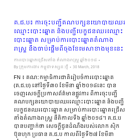
គ.ជ.ប៖ ការចុះបញ្ជី​គណបក្សនយោបាយឈរ
ឈ្មោះបោះឆ្នោត និងបញ្ជីបេក្ខជនឈរឈ្មោះ
បោះឆ្នោត សម្រាប់ការបោះឆ្នោតតំណាង
រាស្ដ្រ នឹងចាប់ផ្ដើមពីចុងខែមេសាខាងមុខនេះ
ការបោះឆ្នោតជ្រើសតាំង តំណាងរាស្ត្រ ឆ្នាំ២០១៨
By
ក្រុមការងារ កម្ពុជាទស្សនៈថ្មី
30 March, 2018
FN ៖ គណៈកម្មាធិការជាតិរៀបចំការបោះឆ្នោត
(គ.ជ.ប) នៅថ្ងៃទី៣០ ខែមីនា ឆ្នាំ២០១៨នេះ បាន
ចេញសេចក្ដីប្រកាសព័ត៌មានផ្លូវការ ពីការចុះបញ្ជី
គណបក្សនយោបាយឈរឈ្មោះបោះឆ្នោត និងបញ្ជី
បេក្ខជនឈរបោះឆ្នោត សម្រាប់ការបោះឆ្នោតជ្រើស
តាំងតំណាងរាស្ដ្រ នីតិកាលទី៦ ឆ្នាំ២០១៨។ គ.ជ.ប
បានបញ្ជាក់ថា សេចក្ដីជូនដំណឹងរបស់លោក ស៊ិក
ប៊ុនហុក ប្រធាន គ.ជ.ប កាលពីថ្ងៃទី២៧ ខែមីនា