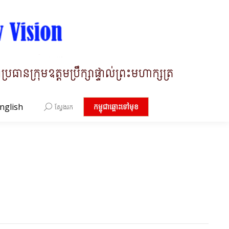
nglish
Search:
កម្ពុជាឆ្ពោះទៅមុខ
ស្វែងរក