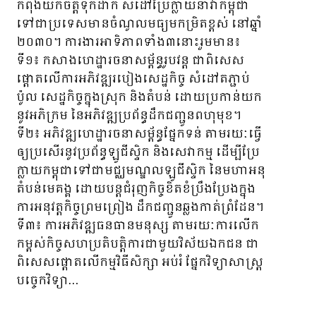
កំពុងយកចិត្តទុកដាក់ សំដៅប្រែក្លាយនាវាកម្ពុជា
ទៅជាប្រទេសមានចំណូលមធ្យមកម្រិតខ្ពស់ នៅឆ្នាំ
២០៣០។ ការងារអាទិភាពទាំង៣នោះរួមមាន៖
ទី១៖ កសាងហេដ្ឋារចនាសម្ព័ន្ធរូបវន្ដ ជាពិសេស
ផ្ដោតលើការអភិវឌ្ឍរបៀងសេដ្ឋកិច្ច សំដៅតភ្ជាប់
ប៉ូល សេដ្ឋកិច្ចក្នុងស្រុក និងតំបន់ ដោយប្រកាន់យក
នូវអភិក្រម នៃអភិវឌ្ឍប្រព័ន្ធដឹកជញ្ជូនពហុមុខ។
ទី២៖ អភិវឌ្ឍហេដ្ឋារចនាសម្ព័ន្ធផ្នែកទន់ តាមរយៈធ្វើ
ឲ្យប្រសើរនូវប្រព័ន្ធឡូជីស្ទិក និងសេវាកម្ម ដើម្បីប្រែ
ក្លាយកម្ពុជាទៅជាមជ្ឈមណ្ឌលឡូជីស្ទិក នៃមហាអនុ
តំបន់មេគង្គ ដោយបន្ដជំរុញកិច្ចខិតខំប្រឹងប្រែងក្នុង
ការអនុវត្ដកិច្ចព្រមព្រៀង ដឹកជញ្ជូនឆ្លងកាត់ព្រំដែន។
ទី៣៖ ការអភិវឌ្ឍធនធានមនុស្ស តាមរយៈការលើក
កម្ពស់កិច្ចសហប្រតិបត្តិការជាមួយវិស័យឯកជន ជា​
ពិសេសផ្ដោតលើកម្មវិធីសិក្សា អប់រំ ផ្នែកវិទ្យាសាស្ដ្រ
បច្ចេកវិទ្យា…