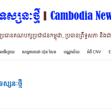
ារអធិប្បាយ
សម្តេចតេជោ ហ៊ុន សែន
បណ្ណាល័យ
អំពី CNV
E
ទស្សនៈថ្មី