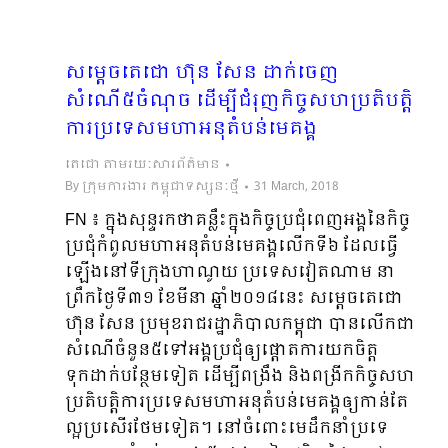
សម្តេចតេជោ ហ៊ុន សែន ដាក់ចេញ
សំណើ៥ចំណុច ដើម្បីជំរុញកិច្ចសហប្រតិបត្តិ
ការប្រទេសមហាអនុតំបន់មេគង្គ
តេជោ តាមរយៈសារព័ត៌មាន
By
ក្រុមការងារ កម្ពុជាទស្សនៈថ្មី
31 March, 2018
FN ៖ ក្នុងសុន្ទរកថាគន្លឹះក្នុងកិច្ចប្រជុំពេញអង្គនៃកិច្ច
ប្រជុំកំពូលមហាអនុតំបន់មេគង្គលើកទី៦ ដែលធ្វើ
ឡើងនៅទីក្រុងហាណូយ ប្រទេសវៀតណាម នា
ព្រឹកថ្ងៃទី៣១ ខែមីនា ឆ្នាំ២០១៨នេះ សម្តេចតេជោ
ហ៊ុន សែន ប្រមុខរាជរដ្ឋាភិបាលកម្ពុជា បានលើកជា
សំណើចំនួន៥ទៅអង្គប្រជុំឲ្យផ្តោតការយកចិត្ត
ទុកដាក់បន្ថែមទៀត ដើម្បីពង្រឹង និងពង្រីកកិច្ចសហ
ប្រតិបត្តិការប្រទេសមហាអនុតំបន់មេគង្គឲ្យកាន់តែ
ល្អប្រសើរថែមទៀត។ នៅចំពោះមេដឹកនាំប្រទេ