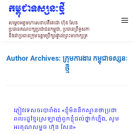
Author Archives:
ក្រុមការងារ កម្ពុជាទស្សនៈ
ថ្មី
ភ្ញៀវទេសចរបារាំង៖ «ខ្ញុំមិននឹកស្មានថាប្រជា
ពលរដ្ឋខ្មែរស្រឡាញ់ពួកខ្ញុំដល់ថ្នាក់ហ្នឹង, សូម
អរគុណសម្តច ហ៊ុន សែន»