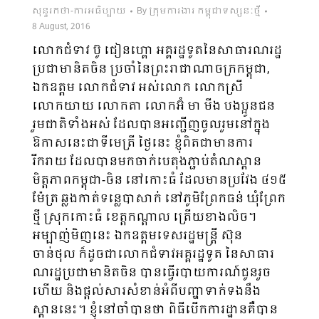
សុន្ទរកថា-ការអធិប្បាយ
By
ក្រុមការងារ កម្ពុជាទស្សនៈថ្មី
8 August, 2016
លោកជំទាវ ប៊ូ ជៀនហ្គោ អគ្គរដ្ឋទូតនៃសាធារណរដ្ឋ
ប្រជាមានិតចិន ប្រចាំនៃព្រះរាជាណាចក្រកម្ពុជា,
ឯកឧត្តម លោកជំទាវ អស់លោក លោកស្រី
លោកយាយ លោកតា លោកអ៊ំ មា មីង បងប្អូនជន
រួមជាតិទាំង​អស់ ដែលបានអញ្ជើញចូលរួមនៅក្នុង
ឱកាសនេះជាទីមេត្រី ថ្ងៃនេះ ខ្ញុំពិតជាមានការ
រីករាយ ដែលបានមកចាក់បេតុងភ្ជាប់តំណស្ពាន
មិត្តភាពកម្ពុជា-ចិន នៅកោះធំ ដែល​មានប្រវែង ៤១៥
ម៉ែត្រ ឆ្លងកាត់ទន្លេបាសា​ក់ នៅភូមិព្រែកធន់ ឃុំព្រែក
ថ្មី ស្រុកកោះធំ ខេត្តកណ្តាល ត្រើយ​ខាងលិច។
អម្បាញ់មិញនេះ ឯកឧត្តមទេសរដ្ឋមន្រ្តី ស៊ុន
ចាន់ថុល ក៏ដូចជាលោកជំទាវអគ្គរដ្ឋទូត នៃ​សាធារ​
ណរដ្ឋប្រជាមានិតចិន បានធ្វើរបាយការណ៍ជូនរួច
ហើយ និងផ្តល់សារសំខាន់អំពីបញ្ហាទាក់ទងនឹង​
ស្ពាននេះ។ ខ្ញុំនៅចាំបានថា ពិធីបើកការដ្ឋានគឺបាន