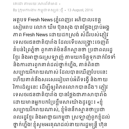
តេជោ តាមរយៈសារព័ត៌មាន
By
ក្រុមការងារ កម្ពុជាទស្សនៈថ្មី
13 August, 2016
អត្ថបទ Fresh News (ភ្នំពេញ)៖ អភិបាលខេត្ត
សៀមរាប លោក ឃឹម ប៊ុនសុង បានថ្លែងប្រាប់អង្គ
ភាព Fresh News ដោយដកស្រង់ សំដីរបស់ភ្ញៀវ
ទេសចរជនជាតិបារាំង ដែលទើបសង្គ្រោះចេញពី
តំបន់ព្រៃភ្នំថា ពួកគាត់មិននឹកស្មានថា ប្រជាពល​រដ្ឋ
ខ្មែរ និងអាជ្ញាធរស្រឡាញ់ តាមយកចិត្តទុកដាក់ថែទាំ
និងការពារពួកគាត់ដល់ថ្នាក់ហ្នឹង, គាត់ពិតជា​
សប្បាយ​រីករាយណាស់ ដែលបានឃើញបែបនេះ
ហើយគាត់នឹងសរសេររៀបរាប់អំពីទង្វើ និងកាយ
វិការដ៏ល្អនេះ ដើម្បីឲ្យ​ពិភពលោកបានដឹង។ ភ្ញៀវ
ទេសចរជនជាតិបារាំង បានថ្លែងជាភាសាបារាំង
ដោយមានអ្នកបកប្រែខ្លឹមសារយ៉ាងដូច្នេះ៖ «ខ្ញុំ
សប្បាយ​រីក​រាយណាស់, ខ្ញុំមិននឹកស្មានថាប្រជា
ពលរដ្ឋខ្មែរ និងអាជ្ញាធរកម្ពុជា ស្រឡាញ់ពួកខ្ញុំដល់
ថ្នាក់ហ្នឹង! ខ្ញុំសូម​អរគុណ​ដល់នាយករដ្ឋមន្រ្តី ហ៊ុន