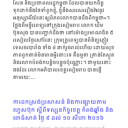
សែន និងប្រជាពលរដ្ឋកម្ពុជា ដែលបានយកចិត្ត
ទុកដាក់នឹងថែទាំពួកខ្ញុំ, ខ្ញុំនឹងសរសេរ​រឿងរ៉ាវនូវ
អនុស្សាវរីយ៍នេះឲ្យពិភពលោកបានដឹងពីកម្ពុជា»។
ថ្លែងពីមន្ទីរពេទ្យនៅក្រុងសៀមរាប លោក ឃឹម
ប៊ុនសុង បានបញ្ជាក់ដឹងថា នៅម៉ោងប្រមាណជិត ៥
រសៀលថ្ងៃ​សៅរ៍នេះ ក្រុមគ្រូពេទ្យបានពិនិត្យភ្ញៀវ
ទេសចរបារាំង ទាំង ៤ នាក់រួចរាល់ហើយ ដោយសុខ
ភាពពួក​គាត់មិនមានអ្វី​នោះទេ គឺធម្មតា គ្រាន់តែស្ងួត
និងរលាកបំពង់កបន្តិចបន្តួចប៉ុណ្ណោះ។ ជាមួយនោះ
ផងដែរ លោកអភិបាលខេត្តសៀមរាប បានផ្ញើ
តាមរយៈ…
ការដកស្រង់ប្រសាសន៍ និងការផ្សាយតាម
ហ្វេសប៊ុក ស្តីពីទស្សនកិច្ចខេត្ត កំពង់ឆ្នាំង និង
ពោធិសាត់ ថ្ងៃ ៩ ដល់ ១០ សីហា ២០១៦