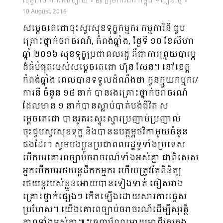
សុន្ទរកថា-ការអធិប្បាយ
By
ក្រុមការងារ កម្ពុជាទស្សនៈថ្មី
10 August, 2016
សម្ដេចតេជោចុះសួរសុខទុក្ខកម្មករ កម្មការិនី ជួប
គ្រោះថ្នាក់ចរាចរណ៍, កំពង់ឆ្នាំង, ថ្ងៃទី ១០ ខែសីហា
ឆ្នាំ ២០១៦ សុខទុក្ខប្រជាពលរដ្ឋ គឺជាការព្រួយបារម្ភ
ដ៏ធំបំផុតរបស់សម្តេចតេជោ ហ៊ុន សែន។ នៅ​ខេត្ត
កំពង់ឆ្នាំង ពេលបានទទួលដំណឹងថា កូនក្មួយកម្មករ/
ការនី ចំនួន ១៤ នាក់ បានរង​គ្រោះ​ថ្នាក់ចរាចរណ៍
ដែលមាន ១ នាក់​បានស្លាប់បាត់បង់ជីវិត ស
ម្តេចតេជោ បានរូតរះស្ទុះស្ទារប្រញាប់ប្រញាល់
ចុះជួបសួរសុខទុក្ខ និងបាន​ឧប​ត្ថម្ភ​ថវិកាមួយចំនួន
ផងដែរ។ សូមបងប្អូនប្រជាពលរដ្ឋទូទាំងប្រទេស
បើកបរគោរពច្បាប់ចរាចរណ៍ទាំង​អស់​គ្នា ជាពិសេស
អ្នកបើកបររថយន្តដឹកកម្មករ ហើយត្រូវតែពិនិត្យ
រថយន្តរបស់ខ្លួនអោយបានទៀងទាត់ ចៀស​វាង
គ្រោះថ្នាក់ផ្សេងៗ កើតឡើងដោយសារការធ្វេស
ប្រហែស។ យើងគោរពច្បាប់ចរាចរណ៍​ដើម្បី​សុវត្ថិ​
ភាព​ទាំងអស់គ្នា៕ “ចេញប័ណ្ណអោយអាជីវករក្នុង