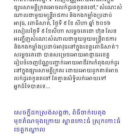
ផ្សារសាមគ្គីក្រគរអាចលក់ដូរតកូនតចៅ,” សំណេះ​សំ​
ណាលជាមួយមន្ត្រី​រាជ​ការ និងកងកម្លាំងប្រដាប់
អាវុធ, ពោធិសាត់, ថ្ងៃទី ៩ ខែ សីហា ឆ្នាំ ២០១៦
រសៀលថ្ងៃទី ៩ ខែសីហា សម្តេចតេជោ ហ៊ុន សែន
អញ្ជើញសំណេះសំណាល​ជាមួយ​មួយ​មន្ត្រីរាជការ
និង​កង​កម្លាំងប្រដាប់អាវុធនៅក្នុងខេត្តពោធិសាត់។
សម្ដេចតេជោ បានសម្រេចអោយអាជ្ញាធរ​ខេត្ត​
រៀបចំចេញ​ប័ណ្ណ​បញ្ជាក់អោយអាជីវករកំពុង​លក់ដូរ​
នៅក្នុងផ្សារសាមគ្គីក្រគរ ដោយអោយពួកគាត់អាច
លក់ដូរ​តកូនត​ចៅ តែគ្មានសិទ្ធិលក់អោយទៅ​
អ្នកដ៍ទៃបានទេ…
សេចក្តីដកស្រង់សង្កថា, ពិធីចាក់បេតុង
មុខតំណចុងក្រោយ ស្ពានកោះធំ ស្រុកកោះធំ
ខេត្តកណ្តាល