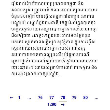
រៀងរាល់ថ្ងៃ គឺគណបក្សប្រជាជនកម្ពុជា និង
គណបក្សសង្គ្រោះជាតិ ខណៈគណបក្សនយោបាយ
ចំនួន១០ទៀត បានធ្វើសកម្មភាពហែក្បូន នៅតាម
បណ្តាឃុំ សង្កាត់ក្នុងរាជធានី-ខេត្ត ដែលខ្លួនបានចុះ
បញ្ជីបេក្ខជន ឈរឈ្មោះបោះឆ្នោត។ គ.ជ.ប បានឲ្យ
ដឹងទៀតថា «ជាទូទៅក្នុងរយៈពេល១៣ថ្ងៃកន្លង
មកនេះ ស្ថានភាពសន្តិសុខ សុវត្ថិភាព ក្នុងការធ្វើស
កម្មភាពឃោសនាបោះឆ្នោត របស់គណបក្ស
នយោបាយមានភាពល្អប្រសើរ ប៉ុន្តែមានករណី
គ្រោះថ្នាក់ចរាចរណ៍ស្លាប់២នាក់ ក្នុងពេលឃោសនា
បោះឆ្នោត»។ ដោយសម្រាប់ការដាក់ ការទទួល និង
ការដោះស្រាយពាក្យបណ្តឹង…
1
…
76
77
78
79
80
…
1290