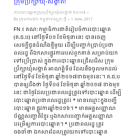
ក្រុមប្រឹក្សាឃុំ-សង្កាត់!
ការបោះឆ្នោតក្រុមប្រឹក្សាឃុំ/សង្កាត់ ២០១៧
By
ក្រុមការងារ កម្ពុជាទស្សនៈថ្មី
1 June, 2017
FN ៖ គណៈកម្មាធិការជាតិរៀបចំការបោះឆ្នោត
(គ.ជ.ប) នៅថ្ងៃទី០១ ខែមិថុនានេះ បានចេញ
សេចក្តីជូនដំណឹងថ្មីមួយ ដើម្បីបញ្ជាក់ប្រាប់ប្រជា
ពលរដ្ឋ ពីឯកសារផ្លូវការរបស់ពួកគាត់ សម្រាប់យក
ទៅប្រើប្រាស់ ក្នុងការបោះឆ្នោតជ្រើសរើស ក្រុម
ប្រឹក្សាឃុំសង្កាត់ អាណត្តិទី៤ ដែលនឹងចូលមកដល់
នៅថ្ងៃទី៤ ខែមិថុនា ឆ្នាំ២០១៧ខាងមុខនេះ។ គ.ជ.ប
បានឲ្យដឹងថា ថ្ងៃទី០៤ ខែមិថុនា ឆ្នាំ២០១៧ ខាងមុខ
នេះ ជាថ្ងៃដែលប្រជាពលរដ្ឋត្រូវទៅបោះឆ្នោត ដើម្បី
បោះឆ្នោតប្រជាពលរដ្ឋត្រូវ៖ * មានឈ្មោះក្នុងបញ្ជី
បោះឆ្នោត ផ្លូវការឆ្នាំ២០១៦។ * មានអត្តសញ្ញាណ
ប័ណ្ណសញ្ជាតិខ្មែរ ឬឯកសារបញ្ជាក់អត្តសញ្ញាណ
បម្រើឲ្យការបោះឆ្នោត។ * ប្រជាពលរដ្ឋ ត្រូវ
ចងចាំថា ឯកសារដែលត្រូវយកទៅបោះឆ្នោត