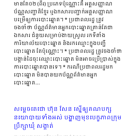
មានតែ០២ (ពីរ) ប្រភេទប៉ុណ្ណោះគឺ អត្តសញ្ញាណ
ប័ណ្ណសញ្ជាតិខ្មែរ ឬឯកសារបញ្ជាក់អត្តសញ្ញាណ
បម្រើឲ្យការបោះឆ្នោត។ * ប្រជាពលរដ្ឋ ត្រូវ
ចងចាំថា ប័ណ្ណព័ត៌មានអ្នកបោះឆ្នោតគ្រាន់តែជា
ឯកសារ ជំនួយសម្រាប់ងាយស្រួល រកទីតាំង
ការិយាល័យបោះ​ឆ្នោត និងរកឈ្មោះក្នុងបញ្ជី
បោះឆ្នោត តែប៉ុណ្ណោះ។ * ប្រជាពលរដ្ឋ ត្រូវចងចាំថា
បង្កាន់ដៃចុះឈ្មោះបោះឆ្នោត មិនអាចប្រើប្រាស់ក្នុង
ការបោះឆ្នោតបានទេ។ * ករណីប្រជាពលរដ្ឋមក
បោះឆ្នោត មិនបានយកប័ណ្ណព័ត៌មានអ្នក
បោះឆ្នោត…
សម្តេចតេជោ ហ៊ុន សែន ស្នើឲ្យគណបក្ស
នយោបាយទាំងអស់ បង្ហាញមុខបេក្ខភាពក្រុម
ប្រឹក្សាឃុំ សង្កាត់