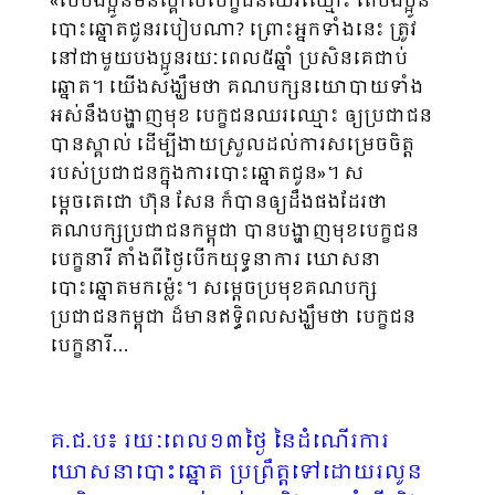
«បើបងប្អូនមិនស្គាល់បេក្ខជនឈរឈ្មោះ តើបងប្អូន
បោះឆ្នោតជូនរបៀបណា? ព្រោះអ្នកទាំងនេះ ត្រូវ
នៅជាមួយបងប្អូនរយៈពេល៥ឆ្នាំ ប្រសិនគេជាប់
ឆ្នោត។ យើងសង្ឃឹមថា គណបក្សនយោបាយទាំង
អស់នឹងបង្ហាញមុខ បេក្ខជនឈរឈ្មោះ ឲ្យប្រជាជន
បានស្គាល់ ដើម្បីងាយស្រួលដល់ការសម្រេចចិត្ត
របស់ប្រជាជនក្នុងការបោះឆ្នោតជូន»។ ស
ម្តេចតេជោ ហ៊ុន សែន ក៏បានឲ្យដឹងផងដែរថា
គណបក្សប្រជាជនកម្ពុជា បានបង្ហាញមុខបេក្ខជន
បេក្ខនារី តាំងពីថ្ងៃបើកយុទ្ធនាការ ឃោសនា
បោះឆ្នោតមកម្ល៉េះ។ សម្តេចប្រមុខគណបក្ស
ប្រជាជនកម្ពុជា ដ៏មានឥទ្ធិពលសង្ឃឹមថា បេក្ខជន
បេក្ខនារី…
គ.ជ.ប៖ រយៈពេល១៣ថ្ងៃ​ នៃដំណើរការ
ឃោសនាបោះឆ្នោត ប្រព្រឹត្តទៅដោយរលូន