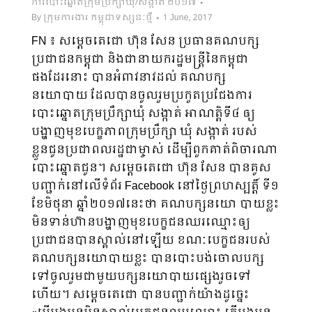
ការបោះឆ្នោតក្រុមប្រឹក្សាឃុំ/សង្កាត់ ២០១៧
By
ក្រុមការងារ កម្ពុជាទស្សនៈថ្មី
1 June, 2017
FN ៖ សម្តេចតេជោ ហ៊ុន សែន ប្រធានគណបក្ស
ប្រជាជនកម្ពុជា និងជានាយករដ្ឋមន្រ្តីនៃកម្ពុជា
ផងដែរនោះ បានអំពាវនាវដល់ គណបក្ស
នយោបាយ ដែលបានចូលរួមប្រកួតប្រជែងការ
បោះឆ្នោតក្រុមប្រឹក្សាឃុំ សង្កាត់ អាណត្តិទី៤ ឲ្យ
បង្ហាញមុខបេក្ខភាពក្រុមប្រឹក្សា ឃុំ សង្កាត់ របស់
ខ្លួនជូនប្រជាពលរដ្ឋជាម្ចាស់ ដើម្បីពួកគាត់ពិចារណា
បោះឆ្នោតជូន។ សម្តេចតេជោ ហ៊ុន សែន បានគូស
បញ្ជាក់នៅលើទំព័រ Facebook នៅថ្ងៃព្រហស្បត្តិ៍ ទី១
ខែមិថុនា ឆ្នាំ២០១៧នេះថា គណបក្សនយោ បាយខ្លះ
មិនទាន់ហ៊ានបង្ហាញមុខបេក្ខជនឈរឈ្មោះឲ្យ
ប្រជាជនបានស្គាល់នៅឡើយ ខណៈបេក្ខជនរបស់
គណបក្សនយោបាយខ្លះ បានបោះបង់ចោលបក្ស
ទៅចូលរួមជាមួយបក្សនយោបាយផ្សេងរួចទៅ
ហើយ។ សម្តេចតេជោ បានបញ្ជាក់យ៉ាងដូច្នេះ