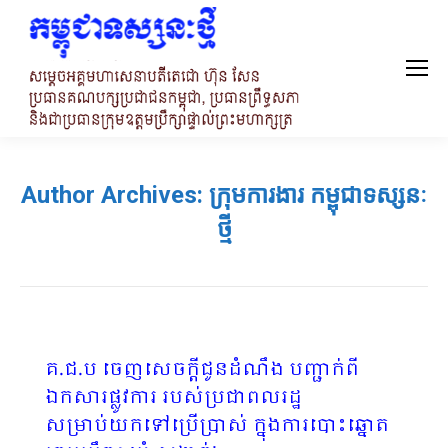
Author Archives:
ក្រុមការងារ កម្ពុជាទស្សនៈ
ថ្មី
គ.ជ.ប ចេញសេចក្តីជូនដំណឹង បញ្ជាក់ពី
ឯកសារផ្លូវការ របស់ប្រជាពលរដ្ឋ
សម្រាប់យកទៅប្រើប្រាស់ ក្នុងការបោះឆ្នោត