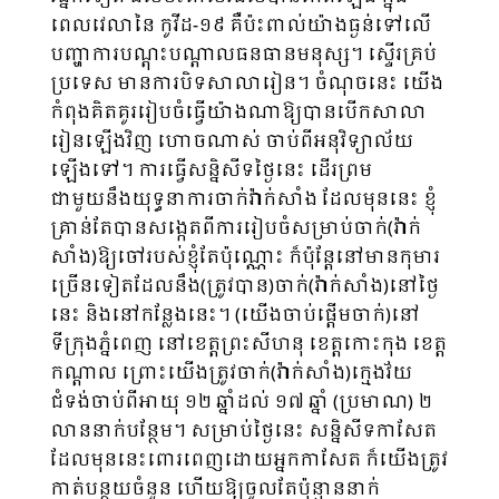
ពេលវេលានៃ កូវីដ-១៩ គឺប៉ះពាល់យ៉ាងធ្ងន់ទៅលើ
បញ្ហា​ការបណ្ដុះបណ្ដាល​ធនធានមនុស្ស។ ស្ទើរគ្រប់
ប្រទេស មានការបិទសាលារៀន។ ចំណុចនេះ យើង
កំពុងគិតគូររៀបចំធ្វើយ៉ាងណាឱ្យបានបើកសាលា
រៀនឡើងវិញ ហោចណាស់ ចាប់ពីអនុវិទ្យាល័យ
ឡើងទៅ។ ការធ្វើសន្និសីទថ្ងៃនេះ ដើរព្រម
ជាមួយនឹងយុទ្ធនាការចាក់វ៉ាក់សាំង ដែលមុននេះ ខ្ញុំ
គ្រាន់តែបានសង្កេតពីការរៀបចំសម្រាប់ចាក់(វ៉ាក់
សាំង)ឱ្យចៅរបស់ខ្ញុំតែប៉ុណ្ណោះ ក៏ប៉ុន្តែនៅមានកុមារ
ច្រើនទៀតដែលនឹង(ត្រូវបាន)ចាក់(វ៉ាក់សាំង)នៅថ្ងៃ
នេះ និងនៅកន្លែងនេះ។ (យើងចាប់ផ្ដើមចាក់)នៅ
ទីក្រុងភ្នំពេញ នៅខេត្តព្រះសីហនុ ខេត្តកោះកុង ខេត្ត
កណ្ដាល ព្រោះយើងត្រូវចាក់(វ៉ាក់សាំង)ក្មេងវ័យ
ជំទង់ចាប់ពីអាយុ ១២ ឆ្នាំដល់ ១៧ ឆ្នាំ (ប្រមាណ) ២
លាននាក់បន្ថែម។ សម្រាប់ថ្ងៃនេះ សន្និសីទកាសែត
ដែលមុននេះពោរពេញដោយអ្នកកាសែត ក៏យើងត្រូវ
កាត់បន្ថយចំនួន ហើយឱ្យចូលតែប៉ុន្មាននាក់