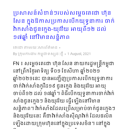
ប្រសាសន៍សំខាន់ៗរបស់សម្តេចតេជោ ហ៊ុន
សែន ក្នុងឱកាសប្រកាសបើកយុទ្ធនាការ ចាក់
វ៉ាកសាំងជូនក្មេង-យុវវ័យ អាយុពី១២ ដល់
១៧ឆ្នាំ នៅវិមានសន្តិភាព
តេជោ តាមរយៈសារព័ត៌មាន
By
ក្រុមការងារ កម្ពុជាទស្សនៈថ្មី
1 August, 2021
FN ៖ សម្តេចតេជោ ហ៊ុន សែន នាយករដ្ឋមន្ត្រីកម្ពុជា
នៅព្រឹកថ្ងៃអាទិត្យ ទី០១ ខែសីហា ឆ្នាំ២០២១
ឆ្នាំ២០២១នេះ បានអញ្ជើញប្រកាសបើកយុទ្ធនាការ
ចាក់វ៉ាក់សាំងកូវីដ១៩ ជូនក្មេង និងយុវវ័យ អាយុ
ចាប់ពី១២ ដល់ ១៧ឆ្នាំ។ ពិធីបើកយុទ្ធនាការចាក់វ៉ាក់
សាំងជូនក្មេងៗ និងយុវវ័យ ធ្វើឡើងនៅវិមាន
សន្តិភាព។ វ៉ាក់សាំងដែលប្រើសម្រាប់ចាក់ជូនក្មេងៗ
និងយុវវ័យនេះ គឺជាវ៉ាក់សាំងស៊ីណូវ៉ាក់ ដែលផលិត
ឡើងដោយក្រុមហ៊ុននៅក្នុងប្រទេសចិន។ នៅក្នុង