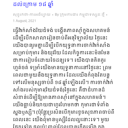
ដល់ក្រោម ១៨ ឆ្នាំ
សុន្ទរកថា-ការអធិប្បាយ
By
ក្រុមការងារ កម្ពុជាទស្សនៈថ្មី
1 August, 2021
ធ្វើវ៉ាក់សាំងវ័យជំទង់ បង្កើតភាពស៊ាំក្នុងសហគមន៍
ដើម្បីបើកសាលារៀនចាប់ពីអនុវិទ្យាល័យ ថ្ងៃនេះ
យើងបានរួមគ្នាដើម្បីបើកយុទ្ធនាការចាក់វ៉ាក់សាំង
សម្រាប់កុមារ និងយុវវ័យ ដែលកិច្ចការនេះមិនមែន
ជាការរៀបចំដោយចៃដន្យទេ។ យើងបានគិតគូរ
ហ្មត់ចត់ ទម្រាំយើងមានយុទ្ធនាការនៅថ្ងៃនេះ ព្រម
ពេលជាមួយនឹងយុទ្ធនាការ ដែលយើងកំពុងតែបន្ត
ទៅលើមនុស្សចាប់ពី ១៨ ឆ្នាំឡើងលើ។ ការចាក់វ៉ាក់
សាំងរបស់កុមារ(វ័យជំទង់)ថ្ងៃនេះ គឺជាជំ​ហានដ៏
សំខាន់ដើម្បីឱ្យមានភាពស៊ាំនៅក្នុងសហគមន៍។
យើងធ្លាប់និយាយជាហូរហែមកថា កុមារជាទំពាំង
ស្នងឫស្សី។ (ប៉ុន្តែ)ប្រសិនបើកុមារខូចសុខភាពចាប់ពី
ពេលនេះ យើងពុំមានឫស្សីដែលល្អនោះទេ។ មួយ
ផ្នែកទៀត ផលប៉ះពាល់ដែលបានកើតឡើង ក្នុង