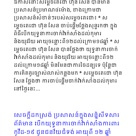
ឱកាសនោះសម្តេចតេជោ ហ៊ុន សែន បានមាន
ប្រសាសន៍ប្រមាណ៤ម៉ោង, ខាងក្រោមជា
ប្រសាសន៍សំខាន់ៗរបស់សម្តេចតេជោ៖ * ស
ម្តេចតេជោ ហ៊ុន សែន ចាប់ផ្តើមថ្លែងសុន្ទរកថា ក្នុង
ពិធីបើកយុទ្ធនាការចាក់វ៉ាក់សាំងដល់កុមារ
និងយុវវ័យ អាយុចន្លោះពី១២ដល់ក្រោម១៨ឆ្នាំ * ស
ម្តេចតេជោ ហ៊ុន សែន បានថ្លែងថា យុទ្ធនាការចាក់
វ៉ាក់សាំងដល់កុមារ និងយុវវ័យ អាយុចន្លោះពី១២
ដល់ក្រោម១៨ឆ្នាំ មិនមែនជាការចៃដន្យទេ ប៉ុន្តែជា
ការគិតគូរច្បាស់លាស់កន្លងមក * សម្តេចតេជោ ហ៊ុន
សែន ថ្លែងថា ការចាប់ផ្តើមចាក់វ៉ាក់សាំងដល់កុមារ
នៅថ្ងៃនេះ…
សេចក្តីដកស្រង់ ប្រសាសន៍ក្នុងសន្និសីទសារ
ព័ត៌មាន បើកយុទ្ធនាការចាក់វ៉ាក់សាំងការពារ
កូវីដ-១៩ ជូនជនវ័យជំទង់ អាយុពី ១២ ឆ្នាំ