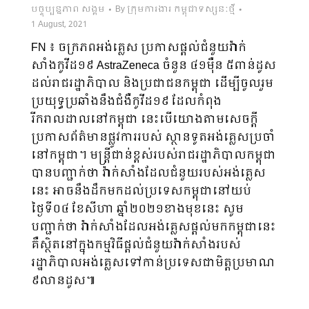
បច្ចុប្បន្នភាព សង្គម
By
ក្រុមការងារ កម្ពុជាទស្សនៈថ្មី
1 August, 2021
FN​ ៖ ចក្រភពអង់គ្លេស ប្រកាសផ្តល់ជំនួយវ៉ាក់
សាំងកូវីដ១៩ AstraZeneca ចំនួន ៤១ម៉ឺន ៥ពាន់ដូស
ដល់រាជរដ្ឋាភិបាល និងប្រជាជនកម្ពុជា ដើម្បីចូលរួម
ប្រយុទ្ធប្រឆាំងនឹងជំងឺកូវីដ១៩ ដែលកំពុង
រីករាលដាលនៅកម្ពុជា នេះបើយោងតាមសេចក្តី
ប្រកាសព័ត៌មានផ្លូវការរបស់ ស្ថានទូតអង់គ្លេសប្រចាំ
នៅកម្ពុជា។ មន្ត្រីជាន់ខ្ពស់របស់រាជរដ្ឋាភិបាលកម្ពុជា
បានបញ្ជាក់ថា វ៉ាក់សាំងដែលជំនួយរបស់អង់គ្លេស
នេះ អាចនឹងដឹកមកដល់ប្រទេសកម្ពុជានៅយប់
ថ្ងៃទី០៤ ខែសីហា ឆ្នាំ២០២១ខាងមុខនេះ សូម
បញ្ជាក់ថា វ៉ាក់សាំងដែលអង់គ្លេសផ្តល់មកកម្ពុជានេះ
គឺស្ថិតនៅក្នុងកម្មវិធីផ្តល់ជំនួយវ៉ាក់សាំងរបស់
រដ្ឋាភិបាលអង់គ្លេសទៅកាន់ប្រទេសជាមិត្តប្រមាណ
៩លានដូស៕