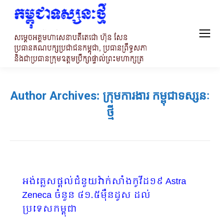
Author Archives:
ក្រុមការងារ កម្ពុជាទស្សនៈ
ថ្មី
អង់គ្លេសផ្តល់ជំនួយវ៉ាក់សាំងកូវីដ១៩ Astra
Zeneca ចំនួន ៤១.៥ម៉ឺនដូស ដល់
ប្រទេសកម្ពុជា