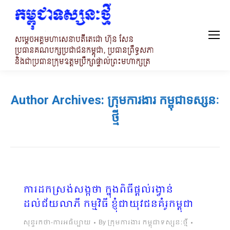
Author Archives:
ក្រុមការងារ កម្ពុជាទស្សនៈ
ថ្មី
ការដកស្រង់សង្កថា ក្នុងពិធីផ្តល់រង្វាន់
ដល់ជ័យលាភី កម្មវិធី ខ្ញុំជាយុវជនគំរូកម្ពុជា
សុន្ទរកថា-ការអធិប្បាយ
By
ក្រុមការងារ កម្ពុជាទស្សនៈថ្មី