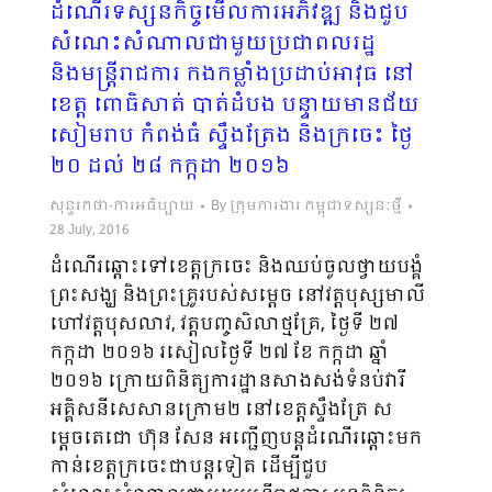
ជោគជ័យ ហើយសហការជាមួយភ្នាក់ងារគយ និង
ដំណើរទស្សនកិច្ចមើលការអភិវឌ្ឍ និងជួប
រដ្ឋាករក្នុងការប្រមូលចំណូលថវិកាជាតិ។ គិតចាប់ពី
សំណេះសំណាលជាមួយប្រជាពលរដ្ឋ
ថ្ងៃ ២០ កក្កដា ២០១៦ មក សម្តេចតេជោ បាន
និងមន្រ្តីរាជការ កងកម្លាំងប្រដាប់អាវុធ នៅ
អញ្ជើញចុះសួរសុខទុក្ខ និងសំ​ណេះ​សំណាល
ខេត្ត ពោធិសាត់ បាត់ដំបង បន្ទាយមានជ័យ
ជាមួយប្រជាពលរដ្ឋ មន្ត្រីរាជការ កងកម្លាំងប្រដាប់
សៀមរាប កំពង់ធំ ស្ទឹងត្រែង និងក្រចេះ ថ្ងៃ
អាវុធនៅខេត្តពោធិសាត់ បាត់ដំបង…
២០ ដល់ ២៨ កក្កដា ២០១៦
សុន្ទរកថា-ការអធិប្បាយ
By
ក្រុមការងារ កម្ពុជាទស្សនៈថ្មី
28 July, 2016
ដំណើរឆ្ពោះទៅខេត្តក្រចេះ និងឈប់ចូលថ្វាយបង្គំ
ព្រះសង្ឃ និងព្រះគ្រូរបស់សម្តេច នៅវត្តបុស្សមាលី
ហៅវត្តបុសលាវ, វត្តបញ្ចសិលាថ្មគ្រែ, ថ្ងៃទី ២៧
កក្កដា ២០១៦ រសៀលថ្ងៃទី ២៧ ខែ កក្កដា ឆ្នាំ
២០១៦ ក្រោយពិនិត្យការដ្ឋាន​សាងសង់​ទំនប់​វារី
អគ្គិសនី​សេសាន​ក្រោម​២ នៅខេត្តស្ទឹងត្រែ ស
ម្តេចតេជោ ហ៊ុន សែន អញ្ជើញបន្តដំណើរឆ្ពោះមក
កាន់ខេត្តក្រចេះជាបន្តទៀត ដើម្បីជួប