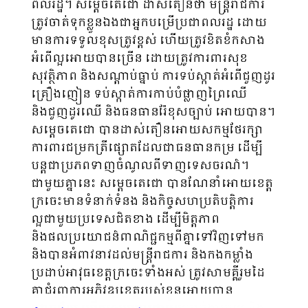
ពលរដ្ឋ។ សម្តេចតេជោ ដាស់តឿនថា មន្រ្តីរាជការ
ត្រូវចាត់ទុកខ្លួនឯងជាអ្នកបម្រើប្រជាពលរដ្ឋ ដោយ
មានការទទួលខុស​ត្រូវខ្ពស់ ហើយត្រូវខិតខំកសាង
អំពើល្អអោយបានច្រើន ដោយត្រូវការពារសុខ
សុវត្ថិភាព និងសណ្តាប់ធ្នាប់ ការទប់ស្កាត់អំពើជួញដូរ
គ្រឿងញៀន ទប់ស្កាត់ការកាប់បំផ្លាញព្រៃឈើ
និងជួញដូរឈើ និងធនធានរ៉ែខុសច្បាប់ អោយបាន។
សម្តេចតេជោ បានដាស់តឿនអោយសកម្មថែរក្សា
ការពារជម្រកត្រីផ្សោតដែលជាធនធានកម្រ ដើម្បី
បន្តជាប្រភពទាញចំណូលពីទាញទេសចរណ៌។
ជាមួយគ្នានេះ សម្តេចតេជោ បានណែនាំអោយខេត្ត
ក្រចេះមានទំនាក់ទំនង និងកិច្ចសហប្រតិបត្តិការ
ល្អជាមួយប្រទេសជិតខាង ដើម្បីមិត្តភាព
និងផលប្រយោជន៌ពាណិជ្ជកម្មពីគ្នាទៅវិញទៅមក
និងបានអំពាវនាវដល់មន្រ្តីរាជការ និងកងកម្លាំង
ប្រដាប់អាវុធខេត្តក្រចេះទាំងអស់ ត្រូវសាមគ្គីរួមដៃ
គ្នាជំរុញការអភិវឌ្ឍខេត្តរបស់ខ្លួនអោយបាន