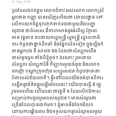
31 July, 2016
ដូចដែលឯកឧត្តម លោកជំទាវ អស់លោក លោកស្រី
អ្នកនាង កញ្ញា បានឃើញហើយថា ដោយ​ផ្ដោត ទៅ
លើការយកចិត្តទុកដាក់ទាក់ទងជាមួយនឹងបញ្ហា
យុវជន ជាពិសេស គឺការកសាងនូវអំពើល្អ ថ្ងៃនេះ
មាន​ វត្ត​មាន ឧបនាយករដ្ឋមន្រ្តី រដ្ឋមន្រ្តី រដ្ឋលេខាធិ
ការ ក៏ដូចជាថ្នាក់ដឹកនាំ និងផ្នែកដទៃទៀត ក្នុងហ្នឹង​ក៏​
មាន​អ្នក​​បង ឌី សាវេត ផង ដែលជាសិល្បករជើង
ចាស់មួយរូប តាំងពីខ្ញុំតូចៗ ឯណោះ រួមដោយ​
សិល្បករ សិល្ប​ការិនី កីឡាករមួយចំនួន និងលោក
ឧកញ៉ា បណ្ដាក្រុមហ៊ុន សប្បុរសជន ក៏ដូចជាមាតា​
បិតា​របស់​ជ័យ​លាភី។ អ្វីទៅដែលយើងចង់បានពីការ
បង្កើតនូវគំនិតផ្ដួចផ្ដើមបែបនេះ? យើងបានធ្វើ ៥ វគ្គ
រួច​មក​ហើយ ហើយ​នេះ​ជា​វគ្គទី ៦ ដែលបើកឱកាស
សម្រាប់ការចូលរួមរបស់យុវជន។ មានសំណួរជា
ច្រើន​ដែល​បាន​ដាក់មក។ ​ខ្ញុំ​អាច​នឹងចែករំលែក
ដោយការ​ឆ្លើយតប និងទទួលយកនូវសំណូមពរមួយ