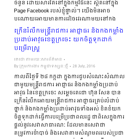
ចំនួន ដោយ​សារ​តែនៅ​ក្នុង​កម្ម​វិធី​នេះ ស្ថិតនៅក្នុង​
Page Facebook របស់ខ្ញុំផ្ទាល់។ យើងមិនអាច
បណ្ដោយ​អោយ​មាន​ការវៀចវេរណាមួយនៅក្នុង
ដំណើរ​នៃការប្រឡងប្រជែងរបស់យើងបានទេ។
ក្រើនរំលឹកមន្រ្តីរាជការ អាជ្ញាធរ និងកងកម្លាំង
ប្រធានបទ ៥ សម្រាប់កម្មវិធី “ខ្ញុំជាយុវជនគំរូកម្ពុជា”,
ប្រដាប់អាវុធខេត្តក្រចេះ យកចិត្តទុកដាក់
ការពង្រីកប្រធានបទទៅវិស័យអប់រំ និង
បម្រើរាស្ត្រ
សុខាភិបាល…
តេជោ តាមរយៈសារព័ត៌មាន
By
ក្រុមការងារ កម្ពុជាទស្សនៈថ្មី
28 July, 2016
កាលពីថ្ងៃទី ២៨ កក្កដា ក្នុងការជួបសំណេះសំណាល
ជាមួយមន្រ្តីរាជការ អាជ្ញាធរ និងកងកម្លាំងប្រដាប់
អាវុធ នៃខេត្តក្រចេះ សម្តេចតេជោ ហ៊ុន សែន បាន
ក្រើនរំលឹកអោយមន្រ្តីរាជការ អាជ្ញាធរ​គ្រប់លំដាប់
ថ្នាក់ និងកងកម្លាំងប្រដាប់អាវុធទាំងអស់ ខិតខំយក
ចិត្តទុកដាក់ធ្វើការបម្រើប្រជាពលរដ្ឋ ជាពិសេក្នុងការ
ផ្តល់នូវ​សេវាសាធារណៈ ដែលមានសេវាជា
តម្រូវការចំាបាច់ និងសេវាតាមសំណូមពររបស់ប្រជា