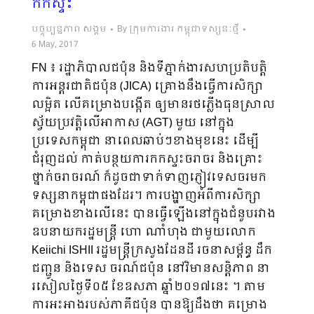
កកស្ទះ
បច្ចុប្បន្នភាព សង្គម
By
ក្រុមការងារ កម្ពុជាទស្សនៈថ្មី
6 May, 2017
FN ៖ រដ្ឋាភិបាលជប៉ុន និងទីភ្នាក់ងារសហប្រតិបត្តិ
ការអន្តរជាតិជប៉ុន (JICA) គ្រោងនឹងធ្វើការសិក្សា
លម្អិត លើគម្រោងបង្កើត ឲ្យមានរថភ្លើងធុនស្រាល​
ស្វ័យប្រវត្តិលើអាកាស (AGT) មួយ នៅក្នុង
ប្រទេសកម្ពុជា នាពេលឆាប់ៗខាងមុខនេះ ដើម្បី
ជំរុញដល់ កាត់បន្ថយការកកស្ទះចរាចរ និងគ្រោះ
ថ្នាក់ចរាចរណ៍ ​ក៏ដូចជាទាក់ទាញភ្ញៀវទេសចរមក
ទស្សនាកម្ពុជាផងដែរ។ ការបង្ហាញអំពីការសិក្សា
គម្រោងខាងលើនេះ បានធ្វើឡើងនៅក្នុងជំនួបរវាង
ឧបនាយករដ្ឋមន្ត្រី ហោ​ ណាំហុង ជាមួយលោក
Keiichi ISHII រដ្ឋមន្រ្តីក្រសួងដែនដី រចនាសម្ព័ន្ធ ដឹក
ជញ្ជូន និងទេស ចរណ៍ជប៉ុន នៅវិមានសន្តិភាព នា
រសៀលថ្ងៃទី០៥ ខែឧសភា ឆ្នាំ២០១៧នេះ ។ តាម
ការអះអាងរបស់ភាគីជប៉ុន បានឱ្យដឹងថា គម្រោង