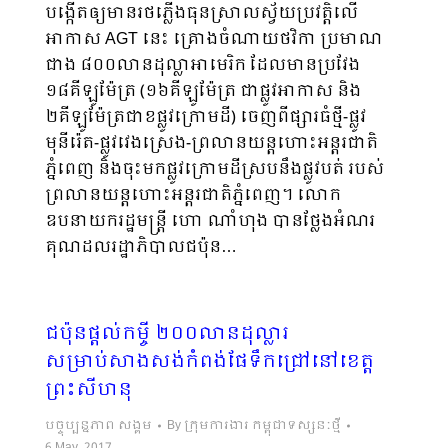
បង្កើតឲ្យមានរថភ្លើងធុនស្រាលស្វ័យប្រវត្តិលើ
អាកាស AGT នេះ គ្រោងចំណាយថវិកា ប្រមាណ
ជាង ៨០០លានដុល្លាអាមេរិក ដែលមានប្រវែង
១៨គីឡូម៉ែត្រ (១៦គីឡូម៉ែត្រ ជាផ្លូវអាកាស និង
២គីឡូម៉ែត្រជាខផ្លូវក្រោមដី) ចេញពីផ្សារធំថ្មី-ផ្លូវ
មុនីរ៉េត-ផ្លូវវេងស្រេង-ព្រលានយន្តហោះអន្តរជាតិ
ភ្នំពេញ និងចុះមកផ្លូវក្រោមដីស្របនឹងផ្លូវបត់ របស់
ព្រលានយន្តហោះអន្តរជាតិ​ភ្នំពេញ។ លោក
ឧបនាយករដ្ឋមន្រ្តី ហោ ណាំហុង បានថ្លែងអំណរ
គុណដលរដ្ឋាភិបាលជប៉ុន…
ជប៉ុនផ្តល់កម្ចី ២០០លានដុល្លារ
សម្រាប់សាងសង់កំពង់ផែទឹកជ្រៅនៅខេត្ត
ព្រះសីហនុ
បច្ចុប្បន្នភាព សង្គម
By
ក្រុមការងារ កម្ពុជាទស្សនៈថ្មី
6 May, 2017