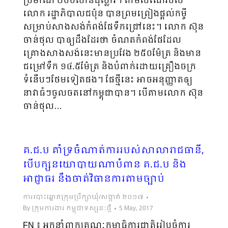
ប្រមាណ ២០០លានដុល្លារ។ តាមសំណើរបស់
លោក រដ្ឋាភិបាលជប៉ុន បានព្រមព្រៀងផ្តល់កម្ចី
សម្រាប់សាងសង់កំពង់ផែទឹកជ្រៅនេះ។ លោក ស៊ុន
ចាន់ថុល បាឲ្យដឹងដែរថា ចំណតកំពង់ផែដែល
គ្រោងសាងសង់នេះមានប្រវែង ២៥០ម៉ែត្រ និងមាន
ជម្រៅទឹក ១៤.៥ម៉ែត្រ និងបំពាក់ដោយគ្រឿងចក្រ
ទំនើបៗថែមទៀតផង។ ផែថ្មីនេះ អាចអនុញ្ញាតឲ្យ
នាវាធំៗចូលចតនៅកម្ពុជាបាន។ បើតាមលោក ស៊ុន
ចាន់ថុល…
គ.ជ.ប គាំទ្រចំណាត់ការរបស់សាលារាជធានី,
បើបក្សនយោបាយណាបំពាន គ.ជ.ប និង
អាជ្ញាធរ នឹងចាត់វិធានការតាមច្បាប់
ការបោះឆ្នោតក្រុមប្រឹក្សាឃុំ/សង្កាត់ ២០១៧
By
ក្រុមការងារ កម្ពុជាទស្សនៈថ្មី
5 May, 2017
FN ៖ អ្នកនាំពាក្យគណៈកម្មាធិការជាតិរៀបចំការ