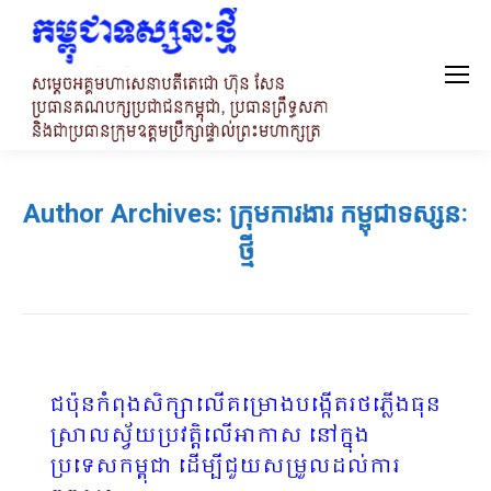
Author Archives:
ក្រុមការងារ កម្ពុជាទស្សនៈ
ថ្មី
ជប៉ុនកំពុងសិក្សាលើគម្រោងបង្កើតរថភ្លើងធុន
ស្រាលស្វ័យប្រវត្តិលើអាកាស នៅក្នុង
ប្រទេសកម្ពុជា ដើម្បីជួយសម្រួលដល់ការ