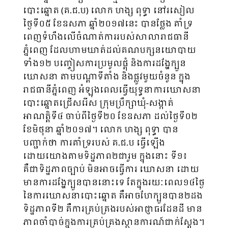
បោះឆ្នោត (គ.ជ.ប) លោក ហង្ស ពុទ្ធា នៅរសៀល
ថ្ងៃទី០៥ ខែឧសភា ឆ្នាំ២០១៧នេះ បានថ្លែង គាំទ្រ
ពេញទំហឹងលើចំណាត់ការរបស់សាលារាជធានី
ភ្នំពេញ ដែលហាមឃាត់ដល់គណបក្សនយោបាយ
ទាំង១២ បញ្ចៀសការប្រមូលផ្តុំ និងការដង្ហែក្បួន
ឃោសនា តាមបណ្តាទីតាំង និងផ្លូវមួយចំនួន ក្នុង
រាជធានីភ្នំពេញ អំឡុងពេលធ្វើយុទ្ធនាការឃោសនា
បោះឆ្នោតជ្រើសរើស ក្រុមប្រឹក្សាឃុំ-សង្កាត់
អាណត្តិទី៤ ចាប់ពីថ្ងៃទី២០ ខែឧសភា ដល់ថ្ងៃទី០២
ខែមិថុនា ឆ្នាំ២០១៧។ លោក ហង្ស ពុទ្ធា បាន
បញ្ជាក់ថា ការគាំទ្ររបស់ គ.ជ.ប ធ្វើឡើង
ដោយយោងតាមទិដ្ឋភាព២ជារួម ក្នុងនោះ ទី១៖
គឺជាទិដ្ឋភាពច្បាប់ មិនអាចធ្វើការ ឃោសនា ដោយ
មានការដង្ហែក្បួនបាននោះទេ តែក្នុងរយៈពេល១៤ថ្ងៃ
នៃការឃោសនាបោះឆ្នោត គឺអាចហែក្បួនបាន២ដង
ទិដ្ឋភាពទី២ គឺការគ្រប់គ្រងរបស់អាជ្ញាធរដែនដី មាន
ភាពចាំបាច់ក្នុងការគ្រប់គ្រងស្ថានការណ៍ជាក់ស្តែង។