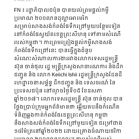
FN ៖ រដ្ឋាភិបាលជប៉ុន បានយល់ព្រមផ្តល់កម្ចី
ប្រមាណ ២០០លានដុល្លារអាមេរិក
សម្រាប់សាងសង់​កំពង់ផែទឹកជ្រៅមួយបន្ថែមទៀត
នៅកំពង់ផែស្វយ័តខេត្តព្រះសីហនុ ទៅតាមសំណើ
របស់កម្ពុជា។ ការព្រមព្រៀងផ្តល់កម្ចីសាងសង់
កំពង់ផែទឹកជ្រៅនេះ បានធ្វើក្នុងជំនួប
សំណេះសំណាលការងាររវាងលោកទេសរដ្ឋមន្រ្តី
ស៊ុន ចាន់ថុល រដ្ឋ មន្រ្តីក្រសួងសាធារណការ និងដឹក
ជញ្ជូន និង លោក Keiichi Ishii រដ្ឋមន្ត្រីក្រសួងដែនដី
ហេដ្ឋារចនាសម្ព័ន្ធ ដឹកជញ្ជូន និង ទេសចរណ៍ នៃ
ប្រទេសជប៉ុន នៅល្ងាចថ្ងៃទី០៥ ខែឧសភា
ឆ្នាំ២០១៧។ លោកទេសរដ្ឋមន្រ្តី ស៊ុន ចាន់ថុល បាន
ថ្លែងប្រាប់ក្រុមអ្នកព័ត៌មានថា ឆ្លើយតបនឹងកំណើត
ទំនិញឆ្លងកាត់​កំពង់ផែខេត្តព្រះសីហនុ កម្ពុជា
នឹងសាងសង់កំពង់ផែទឹកជ្រៅមួយទៀត ជម្រៅជាង
១៤ម៉ែត្រនៅឆ្នាំ២០២២ ដោយគ្រោងចំណាយថវិកា