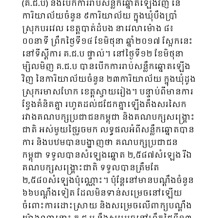
(គ.ជ.ប) នឹងបើកការរាប់សន្លឹកឆ្នោតឡើងវិញ នៃ
ការិយាល័យចំនួន ៩ការិយាល័យ ក្នុងឃុំបឹងប្រាំ
ស្រុកបរវេល ខេត្តបាត់ដំបង នាវេលាម៉ោង ៨៖
០០នាទី ព្រឹកថ្ងៃទី១៤ ខែមិថុនា ឆ្នាំ២០១៧ ស្អែកនេះ
នៅទីស្ដីការ គ.ជ.ប ផ្ទាល់។ នៅថ្ងៃទី១២ ខែមិថុនា
ម្សិលមិញ គ.ជ.ប បានបើកការរាប់សន្លឹកឆ្នោតឡើង
វិញ នៃការិយាល័យចំនួន ២៣ការិយាល័យ ក្នុងឃុំដូង
ស្រុករមាសហែក ខេត្តស្វាយរៀង។ បន្ទាប់ពីមានការ
ខ្វែងគំនិតគ្នា រហូតដល់ជជែកគ្នាឡើងតឹងសរសៃក
រវាងគណបក្សប្រជាជនកម្ពុជា និងគណបក្សសង្គ្រោះ
ជាតិ អស់មួយថ្ងៃរួចមក លទ្ធផលអំពីសន្លឹកឆ្នោតបាន
ការ និងបឋមបានបង្ហាញថា គណបក្សប្រជាជន
កម្ពុជា ទទួលបានសំឡេងឆ្នោត ២,៥៨៧សំឡេង រីឯ
គណបក្សសង្គ្រោះជាតិ ទទួលបានត្រឹមតែ
២,៥៨០សំឡេងប៉ុណ្ណោះ។ ប៉ុន្តែនៅមានបណ្ដឹងចំនួន
៦៦បណ្ដឹងទៀត ដែលមិនទាន់សម្រេចនៅឡើយ
ចំពោះការដោះស្រាយ និងសម្រេចលើពាក្យបណ្ដឹង