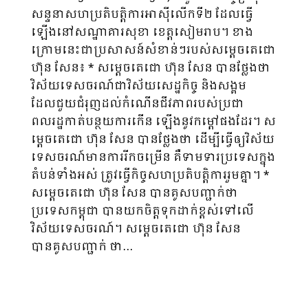
សន្ទនាសហប្រតិបត្តិការអាស៊ីលើកទី២ ដែលធ្វើ
ឡើងនៅសណ្ឋាគារសុខា ខេត្តសៀមរាប។ ខាង
ក្រោមនេះជាប្រសាសន៍សំខាន់ៗរបស់សម្តេចតេជោ
ហ៊ុន សែន៖ * សម្តេចតេជោ ហ៊ុន សែន បានថ្លែងថា
វិស័យទេសចរណ៍ជាវិស័យសេដ្ឋកិច្ច និងសង្គម
ដែលជួយជំរុញដល់កំណើនជីវភាពរបស់ប្រជា
ពលរដ្ឋកាត់បន្ថយការកើន ឡើងនូវកម្តៅផងដែរ។ ស
ម្តេចតេជោ ហ៊ុន សែន បានថ្លែងថា ដើម្បីធ្វើឲ្យវិស័យ
ទេសចរណ៍មានការរីកចម្រើន គឺទាមទារប្រទេសក្នុង
តំបន់ទាំងអស់ ត្រូវធ្វើកិច្ចសហប្រតិបត្តិការរួមគ្នា។ *
សម្តេចតេជោ ហ៊ុន សែន បានគូសបញ្ជាក់ថា
ប្រទេសកម្ពុជា បានយកចិត្តទុកដាក់ខ្ពស់ទៅលើ
វិស័យទេសចរណ៍។ សម្តេចតេជោ ហ៊ុន សែន
បានគូសបញ្ជាក់ ថា…