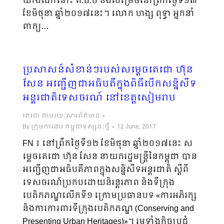
យ៉ាងណានោះ គ.ជ.ប នឹងសម្រេចនៅព្រឹកថ្ងៃទី១៣
ខែមិថុនា ឆ្នាំ២០១៧នេះ។ លោក ហង្ស ពុទ្ធា អ្នកនាំ
ពាក្យ…
ប្រសាសន៍សំខាន់ៗរបស់សម្តេចតេជោ ហ៊ុន
សែន អញ្ជើញ​ជាអធិបតី​ក្នុងពិធី​បើកសន្និសីទ​
អន្តរជាតិ​ទេសចរណ៍ នៅខេត្តសៀមរាប
តេជោ តាមរយៈសារព័ត៌មាន
By
ក្រុមការងារ កម្ពុជាទស្សនៈថ្មី
12 June, 2017
FN ៖ នៅព្រឹកថ្ងៃទី១២ ខែមិថុនា ឆ្នាំ២០១៧នេះ ស
ម្តេចតេជោ ហ៊ុន សែន នាយករដ្ឋមន្ត្រីនៃកម្ពុជា បាន
អញ្ជើញជាអធិបតីភាពក្នុងសន្និសីទអន្តរជាតិ ស្តីពី
ទេសចរណ៍ប្រកបដោយនិរន្តរភាព និងទីក្រុង
បេតិកភណ្ឌលើកទី១ ក្រោមប្រធានបទ «ការអភិរក្ស
និងការការពារទីក្រុងបេតិកភណ្ឌ (Conserving and
Presenting Urban Heritages)»។ រួមទាំងកិច្ចប្រជុំ