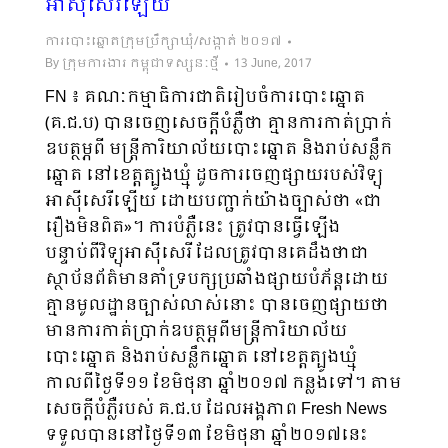
អាស៊ីសេរីឡើយ
ការបោះឆ្នោតក្រុមប្រឹក្សាឃុំ/សង្កាត់ ២០១៧
By
ក្រុមការងារ កម្ពុជាទស្សនៈថ្មី
13 June, 2017
FN ៖ គណៈកម្មាធិការជាតិរៀបចំការបោះឆ្នោត
(គ.ជ.ប) បានចេញសេចក្ដីបំភ្លឺថា គ្មានការកាត់ប្រាក់
ឧបត្ថម្ភពី​ មន្រ្តីការិយាល័យបោះឆ្នោត និងរាប់សន្លឹក
ឆ្នោត នៅខេត្តត្បូងឃ្មុំ ដូចការចេញផ្សាយរបស់វិទ្យុ
អាស៊ីសេរីឡើយ ដោយបញ្ជាក់យ៉ាងច្បាស់ថា «ជា
រឿងមិនពិត»។ ការបំភ្លឺនេះ ត្រូវបានធ្វើឡើង
បន្ទាប់ពីវិទ្យុអាស៊ីសេរី ដែលត្រូវបានគេដឹងថាជា
ស្ថាប័នព័ត៌មានគាំទ្របក្សប្រឆាំងផ្សាយបំភ័ន្តដោយ
គ្មានមូលដ្ឋានច្បាស់លាស់នោះ បានចេញផ្សាយថា
មានការកាត់ប្រាក់ឧបត្ថម្ភពី​មន្រ្តីការិយាល័យ
បោះឆ្នោត និងរាប់សន្លឹកឆ្នោត នៅខេត្តត្បូងឃ្មុំ
កាលពីថ្ងៃទី១១ ខែមិថុនា ឆ្នាំ២០១៧ កន្លងទៅ។ តាម
សេចក្ដីបំភ្លឺរបស់ គ.ជ.ប ដែលអង្គភាព Fresh News
ទទួលបាននៅថ្ងៃទី១៣ ខែមិថុនា ឆ្នាំ២០១៧នេះ