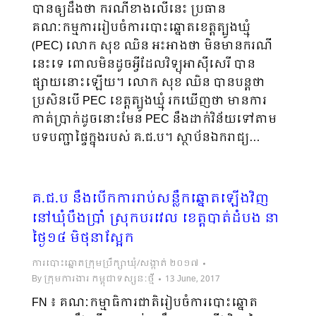
បានឲ្យដឹងថា ករណីខាងលើនេះ ប្រធាន
គណៈកម្មការរៀបចំការបោះឆ្នោតខេត្តត្បូងឃ្មុំ
(PEC) លោក សុខ ឈិន អះអាងថា មិនមានករណី
នេះទេ ពោលមិនដូចអ្វីដែលវិទ្យុអាស៊ីសេរី បាន
ផ្សាយនោះឡើយ។ លោក សុខ ឈិន បានបន្តថា
ប្រសិនបើ PEC ខេត្តត្បូងឃ្មុំ រកឃើញថា មានការ
កាត់ប្រាក់ដូចនោះមែន PEC នឹងដាក់វិន័យទៅតាម
បទបញ្ជាផ្ទៃក្នុងរបស់ គ.ជ.ប។ ស្ថាប័នឯករាជ្យ…
គ.ជ.ប នឹងបើកការរាប់សន្លឹកឆ្នោតឡើងវិញ
នៅឃុំបឹងប្រាំ ស្រុកបរវេល ខេត្តបាត់ដំបង នា
ថ្ងៃ១៤ មិថុនាស្អែក
ការបោះឆ្នោតក្រុមប្រឹក្សាឃុំ/សង្កាត់ ២០១៧
By
ក្រុមការងារ កម្ពុជាទស្សនៈថ្មី
13 June, 2017
FN ៖ គណៈកម្មាធិការជាតិរៀបចំការបោះឆ្នោត