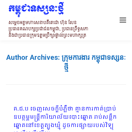
Author Archives:
ក្រុមការងារ កម្ពុជាទស្សនៈ
ថ្មី
គ.ជ.ប ចេញសេចក្តីបំភ្លឺថា គ្មានការកាត់ប្រាប់
ឧបត្ថម្ភមន្រ្តីការិយាល័យបោះឆ្នោត រាប់សន្លឹក
ឆ្នោតនៅខេត្តត្បូងឃ្មុំ ដូចការផ្សាយរបស់វិទ្យុ