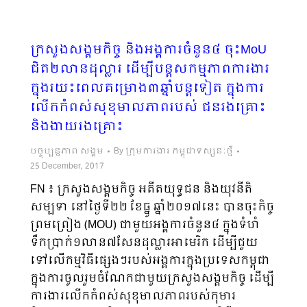
ក្រសួងសង្គមកិច្ច និងអង្គការចំនួន៤ ចុះMoU
ជិត២លានដុល្លារ ដើម្បីបន្តសកម្មភាពការងារ
ក្នុងរយះពេលគម្រោង៣ឆ្នាំបន្តទៀត ក្នុងការ
លើកកំពស់សុខុមាលភាពរបស់ ជនរងគ្រោះ
និងងាយរងគ្រោះ
បច្ចុប្បន្នភាព សង្គម
By
ក្រុមការងារ កម្ពុជាទស្សនៈថ្មី
25 December, 2017
FN ៖ ក្រសួងសង្គមកិច្ច អតីតយុទ្ធជន និងយុវនីតិ
សម្បទា នៅថ្ងៃទី២២ ខែធ្នូ ឆ្នាំ២០១៧នេះ បានចុះកិច្ច
ព្រមព្រៀង (MOU) ជាមួយអង្គការចំនួន៤ ក្នុងទំហំ
ទឹកប្រាក់១លាន៧សែនដុល្លារអាមេរិក ដើម្បីជួយ
ទៅលើកម្មវិធីផ្សេងៗរបស់អង្គការក្នុងប្រទេសកម្ពុជា
ក្នុងការចូលរួមចំណែកជាមួយក្រសួងសង្គមកិច្ច ដើម្បី
ការងារលើកកំពស់សុខុមាលភាពរបស់កុមារ