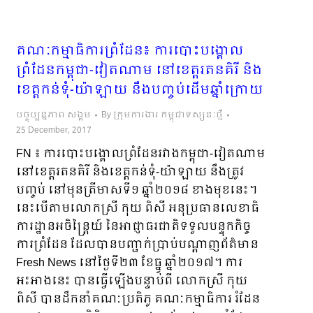
គណៈកម្មាធិការព្រំដែន៖ ការបោះបង្គោល
ព្រំដែនកម្ពុជា-វៀតណាម នៅខេត្តរតនគិរី និង
ខេត្តកន់ទុំ-យ៉ាឡាយ នឹងបញ្ចប់ដើមឆ្នាំក្រោយ
បច្ចុប្បន្នភាព សង្គម
By
ក្រុមការងារ កម្ពុជាទស្សនៈថ្មី
25 December, 2017
FN ៖ ការបោះបង្គោលព្រំដែនរវាងកម្ពុជា-វៀតណាម
នៅខេត្តរតនគិរី និងខេត្តកន់ទុំ-យ៉ាឡាយ នឹងត្រូវ
បញ្ចប់ នៅមុនត្រីមាសទី១ ឆ្នាំ២០១៨ ខាងមុខនេះ។
នេះបើតាមលោកស្រី កុយ ពិសី អនុប្រធានលេខាធិ
ការដ្ឋានអចិន្រ្តៃយ៍ នៃអាជ្ញាធរជាតិទទួលបន្ទុកកិច្ច
ការព្រំដែន ដែលបានបញ្ជាក់ប្រាប់បណ្តាញព័ត៌មាន ​
Fresh News នៅថ្ងៃទី២៣ ខែធ្នូ ឆ្នាំ២០១៧។ ការ
អះអាងនេះ បានធ្វើឡើងបន្ទាប់ពី លោកស្រី កុយ
ពិសី បានដឹកនាំគណៈប្រតិភូ ​គណៈកម្មាធិការ រំដែន