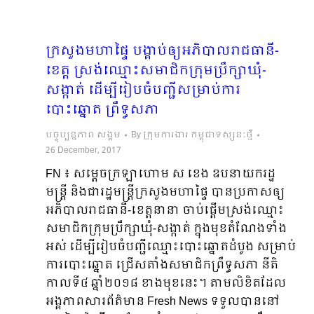
ក្រសួងមហាផ្ទៃ បង្គាប់ឲ្យអភិបាលរាជធានី-
ខេត្ត ស្រង់ឈ្មោះសមាជិកក្រុមប្រឹក្សាឃុំ-
សង្កាត់ ដើម្បីរៀបចំបញ្ជីសម្រាប់ការ
បោះឆ្នោត ព្រឹទ្ធសភា
បច្ចុប្បន្នភាព សង្គម
By
ក្រុមការងារ កម្ពុជាទស្សនៈថ្មី
26 December, 2017
FN ៖ សម្តេចក្រឡាហោម ស​ ខេង ឧបនាយករដ្ឋ
មន្ត្រី និងជារដ្ឋមន្ត្រីក្រសួងមហាផ្ទៃ បានប្រកាសឲ្យ
អភិបាលរាជធានី-ខេត្តនានា ចាប់ផ្តើមស្រង់ឈ្មោះ
សមាជិកក្រុមប្រឹក្សាឃុំ-សង្កាត់ ក្នុងមុខតំណែងទាំង
អស់ ដើម្បីរៀបចំបញ្ជីឈ្មោះបោះឆ្នោតដំបូង សម្រាប់
ការបោះឆ្នោត ជ្រើសតាំងសមាជិកព្រឹទ្ធសភា នីតិ
កាលទី៤ ឆ្នាំ២០១៨ ខាងមុខនេះ។ តាមលិខិតដែល
អង្គភាពសារព័ត៌មាន Fresh News ទទួលបាននៅ