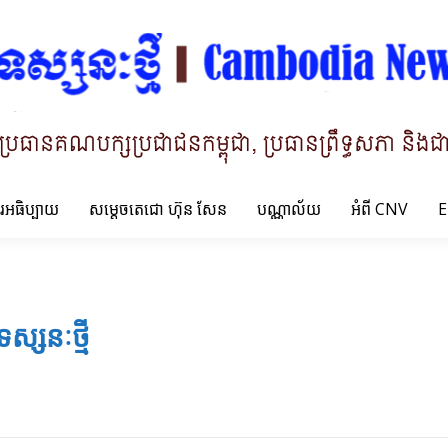
ារអធិប្បាយ
សម្តេចតេជោ ហ៊ុន សែន
បណ្ណាល័យ
អំពី CNV
E
ទស្សនៈថ្មី