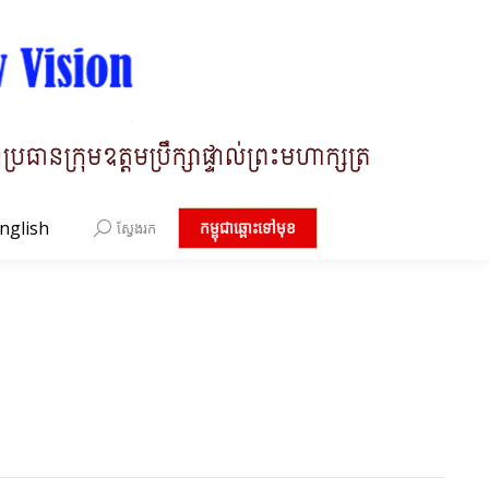
nglish
Search:
កម្ពុជាឆ្ពោះទៅមុខ
ស្វែងរក