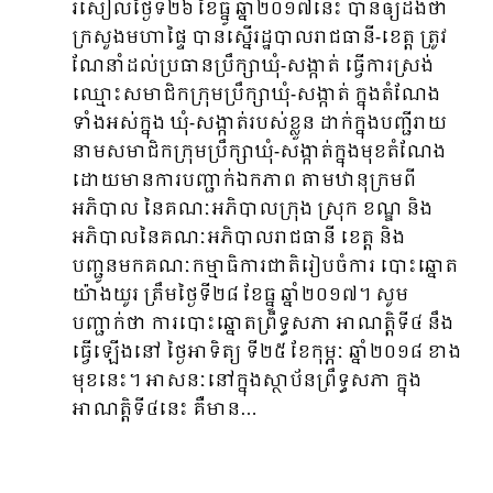
រសៀលថ្ងៃទី២៦ ខែធ្នូ ឆ្នាំ២០១៧នេះ បានឲ្យដឹងថា
ក្រសួងមហាផ្ទៃ បានស្នើរដ្ឋបាលរាជធានី-ខេត្ត ត្រូវ
ណែនាំដល់ប្រធានប្រឹក្សាឃុំ-សង្កាត់ ធ្វើការស្រង់
ឈ្មោះសមាជិកក្រុមប្រឹក្សាឃុំ-សង្កាត់ ក្នុងតំណែង
ទាំងអស់ក្នុង ឃុំ-សង្កាត់របស់ខ្លួន ដាក់ក្នុងបញ្ជីរាយ
នាមសមាជិកក្រុមប្រឹក្សាឃុំ-សង្កាត់ក្នុងមុខតំណែង
ដោយមានការបញ្ជាក់ឯកភាព តាមឋានុក្រមពី
អភិបាល នៃគណៈអភិបាលក្រុង ស្រុក ខណ្ឌ និង
អភិបាលនៃគណៈអភិបាលរាជធានី ខេត្ត និង
បញ្ជូនមកគណៈកម្មាធិការជាតិរៀបចំការ បោះឆ្នោត
យ៉ាងយូរ ត្រឹមថ្ងៃទី២៨ ខែធ្នូ ឆ្នាំ២០១៧។ សូម
បញ្ជាក់ថា ការបោះឆ្នោតព្រឹទ្ធសភា អាណត្តិទី៤ នឹង
ធ្វើឡើងនៅ ថ្ងៃអាទិត្យ ទី២៥ ខែកុម្ភៈ ឆ្នាំ២០១៨ ខាង
មុខនេះ។ អាសនៈនៅក្នុងស្ថាប័នព្រឹទ្ធសភា ក្នុង
អាណត្តិទី៤នេះ គឺមាន…