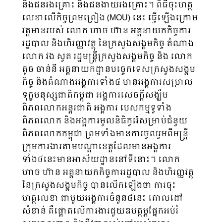
និងជនរងគ្រោះ និងជនងាយរងគ្រោះ។ ពិធីចុះហត្ថ
លេខាលើកិច្ចព្រមព្រៀង (MOU) នេះ ធ្វើឡើងក្រោម
វត្តមានរបស់ លោក ហាច ហ៊ាន អគ្គនាយកកិច្ចការ
រដ្ឋបាល និងហិរញ្ញាវត្ថុ នៃក្រសួងសង្គមកិច្ច តំណាង
លោក វង សូត រដ្ឋមន្រ្តីក្រសួងសង្គមកិច្ច និង លោក
តូច ចាន់នី អគ្គនាយកដ្ឋានបច្ចេកទេសក្រសួងសង្គម
កិច្ច និងតំណាងអង្គការទាំង៤ មានអង្គការសម្រាល
ទុក្ខមនុស្សជាតិកម្ពុជា អង្គការសេចក្តីសង្ឃឹម
ពិភពលោកអន្តរជាតិ អង្គការ បេសកម្មទូទាំង
ពិភពលោក និងអង្គការមូលនិធិកូរ៉េសម្រាប់ជំនួយ
ពិភពលោកកម្ពុជា ព្រមទាំងមានការចូលរួមពីមន្រ្តី
ក្រុមការងារតាមបណ្តាខេត្តដែលមានអង្គការ
ទាំង៤នេះមានអាស័យដ្ឋាននៅទីនោះ។ លោក
ហាច ហ៊ាន អគ្គនាយកកិច្ចការរដ្ឋបាល និងហិរញ្ញវត្ថុ
នៃក្រសួងសង្គមកិច្ច បានលើកឡើងថា ការចុះ
ហត្ថលេខា ជាមួយអង្គការចំនួន៤នេះ គោលដៅ
សំខាន់ គឺផ្តោតលើការងារជួយឧបត្ថម្ភផ្នែកអប់រំ