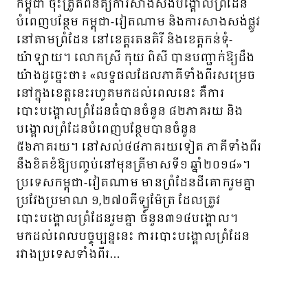
កម្ពុជា ចុះត្រួតពិនិត្យការសាងសង់បង្គោលព្រំដែន
បំពេញបន្ថែម កម្ពុជា-វៀតណាម និងការសាងសង់ផ្លូវ
នៅតាមព្រំដែន នៅខេត្តរតនគិរី និងខេត្តកន់ទុំ-
យ៉ាឡាយ។ លោកស្រី កុយ ពិសី បានបញ្ជាក់ឱ្យដឹង
យ៉ាងដូច្នេះថា៖ «លទ្ឋផលដែលភាគីទាំងពីរសម្រេច
នៅក្នុងខេត្តនេះរហូតមកដល់ពេលនេះ គឺការ
បោះបង្គោលព្រំដែនធំបានចំនួន ៨២ភាគរយ និង
បង្គោលព្រំដែនបំពេញបន្ថែមបានចំនួន
៥៦ភាគរយ។ នៅសល់៤៤ភាគរយទៀត ភាគីទាំងពីរ
នឹងខិតខំឱ្យបញ្ចប់នៅមុនត្រីមាសទី១ ឆ្នាំ២០១៨»។
ប្រទេសកម្ពុជា-វៀតណាម មានព្រំដែនដីគោករួមគ្នា
ប្រវែងប្រមាណ ១,២៧០គីឡូម៉ែត្រ ដែលត្រូវ
បោះបង្គោលព្រំដែនរួមគ្នា ចំនួន៣១៤បង្គោល។
មកដល់ពេលបច្ចុប្បន្ននេះ ការបោះបង្គោលព្រំដែន
រវាងប្រទេសទាំងពីរ…