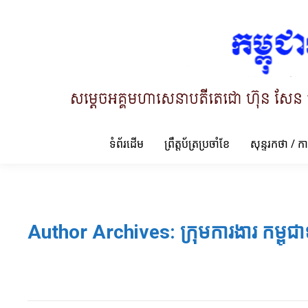
ទំព័រដើម
ព្រឹត្តប័ត្រប្រចាំខែ
សុន្ទរកថា / ក
Author Archives:
ក្រុមការងារ កម្ពុជា