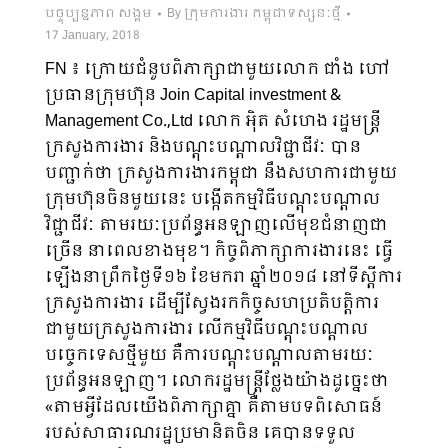
បច្ចុប្បន្នភាព សង្គម
By
ក្រុមការងារ កម្ពុជាទស្សនៈថ្មី
17 January, 2018
FN ៖ ក្រោយជំនួបពិភាក្សាជាមួយលោក ជាំង ហៅ
ប្រធានក្រុមហ៊ុន Join Capital investment &
Management Co.,Ltd លោក អ៉ិត សំហេង រដ្ឋមន្ត្រី
ក្រសួងការងារ និងបណ្តុះបណ្តាលវិជ្ជាជីវៈ បាន
បញ្ជាក់ថា ក្រសួងការងារកម្ពុជា នឹងសហការជាមួយ
ក្រុមហ៊ុនចិនមួយនេះ បង្កើតកម្មវិធីបណ្តុះបណ្តាល
វិជ្ជាជីវៈ តាមរយៈប្រព័ន្ធអនឡាញលើមុខជំនាញជា
ច្រើន នាពេលខាងមុខ។ កិច្ចពិភាក្សាការងារនេះ ធ្វើ
ឡើងនាព្រឹកថ្ងៃទី១៦ ខែមករា ឆ្នាំ២០១៨ នៅទីស្ដីការ
ក្រសួងការងារ ដើម្បីស្វែងរកកិច្ចសហប្រតិបត្តិការ
ជាមួយក្រសួងការងារ លើកម្មវិធីបណ្តុះបណ្តាល
បច្ចេកទេសថ្មីមួយ គឺការបណ្តុះបណ្តាលតាមរយៈ
ប្រព័ន្ធអនឡាញ។ លោករដ្ឋមន្ត្រីថ្លែងយ៉ាងដូច្នេះថា
«តាមអ្វីដែលយើងពិភាក្សាគ្នា គឺតាមបទពិសោធន៍
របស់សាធារណរដ្ឋប្រមានិតចិន គេបានទទួល