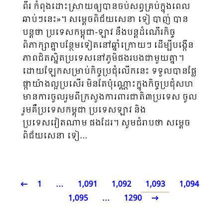
ពីរ កំពុងដោះស្រាយឲ្យបានចប់សព្វគ្រប់ក្នុងពេល
ឆាប់ៗនេះ»។ សម្តេចពិជ័យសេនា ទៀ បាញ់ បាន
បន្តថា ប្រទេសកម្ពុជា-ឡាវ នឹងបន្តដំណើរកិច្ច
ពិភាក្សាគ្នាបន្ថែមទៀតនៅឆ្នាំក្រោយៗ ដើម្បីបង្កើន
ភាពជិតស្និត​ប្រទេសនៅភូមិផងរបងជាមួយគ្នា។
ដោយឡែកសម្រាប់កិច្ចប្រជុំលើកនេះ ទទួលបានផ្លែ
ផ្កាយ៉ាងល្អប្រសើរ មិនតែប៉ុណ្ណោះក្នុងកិច្ចប្រជុំសហ
មានការចូលរួមពីក្រសួងការពារជាតិ៣ប្រទេស ចូល
រួមគឺប្រទេសកម្ពុជា ប្រទេសឡាវ និង
ប្រទេសវៀតណាម ផងដែរ។ សូមជំរាបថា សម្តេច
ពិជ័យសេនា ទៀ…
1
…
1,091
1,092
1,093
1,094
1,095
…
1290