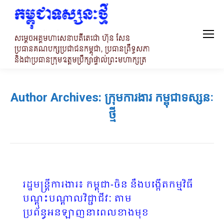
Author Archives:
ក្រុមការងារ កម្ពុជាទស្សនៈ
ថ្មី
រដ្ឋមន្ត្រីការងារ៖ កម្ពុជា-ចិន នឹងបង្កើតកម្មវិធី
បណ្តុះបណ្តាលវិជ្ជាជីវៈ តាម
ប្រព័ន្ធអនឡាញនាពេលខាងមុខ