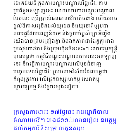
ជោគជ័យធំ ក្នុងការបណ្តុះបណ្តាលវិជ្ជាជីវៈ តាម
ប្រព័ន្ធអនឡាញនេះ ដោយសារការបណ្តុះបណ្តាល
បែបនេះ ប្រើប្រាស់ធនធានថវិកាតិចជាង ហើយអាច
ផ្តល់ឱកាសច្រើនដល់យុវជន និងយុវនារី ឬប្រជា
ពលរដ្ឋដែលពេញនិយម និងចូលចិត្តសិក្សា អីញ្ចឹង
យើងបានព្រមព្រៀងគ្នា និងឯកភាពជាដៃគូគ្នារវាង
ក្រសួងការងារ និងក្រុមហ៊ុនចិននេះ»។ លោករដ្ឋមន្ត្រី
បានបន្តថា កម្មវិធីបណ្តុះបណ្តាលតាមរយៈអនឡាញ
នេះ នឹងធ្វើការបណ្តុះបណ្តាលលើមុខជំនាញ
បច្ចេកទេសវិជ្ជាជីវៈ ស្របតាមវិស័យដែលកម្ពុជា
កំពុងត្រូវការ លើផ្នែកឧស្សាហកម្ម សេវាកម្ម
ស្ថាបត្យកម្ម និងផ្នែកផ្សេងទៀត។…
ក្រសួងការងារ៖ ១៧ថ្ងៃនេះ រាជរដ្ឋាភិបាល
ចំណាយថវិកាជាង៨១១.២លានរៀល ឧបត្ថម្ភ
ដល់កម្មការិនីសម្រាលកូនសរុប