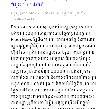
ចំនួន២០២៨នាក់
បច្ចុប្បន្នភាព សង្គម
By
ក្រុមការងារ កម្ពុជាទស្សនៈថ្មី
17 January, 2018
FN ៖ លោក ហេង សួរ អ្នកនាំពាក្យក្រសួងការងារ
និងបណ្តុះបណ្តាលវិជ្ជាជីវៈបានថ្លែងប្រាប់អង្គភាព
Fresh News ឱ្យដឹងថា រយៈពេល១៧ថ្ងៃ នៃការដាក់
ឲ្យអនុវត្តកម្មវិធីថ្មី របស់រាជរដ្ឋាភិបាលសម្តេចតេជោ
ហ៊ុន សែន ក្នុងការបើកផ្តល់សាច់ប្រាក់ជូនកម្មការិនី
ដែលសម្រាលកូននោះ បេឡាជាតិរបបសន្តិសុខ
សង្គម នៃក្រសួងការងារ បានទទួលបញ្ជីកម្មការិនី
សម្រាលកូនសរុបចំនួន ២០១០នាក់ និងបញ្ជីទារក
សរុបចំនួន ២០២៨នាក់ និងបានបើកផ្តល់ថវិកាសរុប
ចំនួន ៨១១.២លានរៀល។ គិតចាប់ពីថ្ងៃទី១ មកដល់
ថ្ងៃទី១៧ ខែមករា នេះមានកម្មការិនីដែលសម្រាល
បានកូនភ្លោះ២ មានចំនួន១៨នាក់។ ការឧបត្ថម្ភនេះ
បានបង្ហាញពីការចាប់ផ្តើមអនុវត្តកម្មវិធីបើកផ្តល់