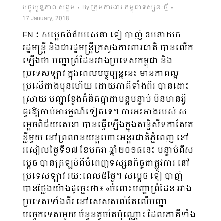
បច្ចុប្បន្នភាព សង្គម
By
ក្រុមការងារ កម្ពុជាទស្សនៈថ្មី
17 January, 2018
FN ៖ សម្តេចពិជ័យសេនា ទៀ បាញ់ ឧបនាយក
រដ្ឋមន្រ្តី និងជារដ្ឋមន្រ្តីក្រសួងការពារជាតិ បានលើក
ឡើងថា បញ្ហាព្រំដែនរវាងប្រទេសកម្ពុជា និង
ប្រទេសឡាវ ក្នុងពេលបច្ចុប្បន្ននេះ មានភាពល្អ
ប្រសើជាងមុនហើយ ដោយភាគីទាំងពីរ បានដោះ
ស្រាយ បញ្ហាខ្វែងគំនិតគ្នាជាបន្តបន្ទាប់ មិនមានអ្វី
គួរឱ្យចាប់អារម្មណ៍ទៀតទេ។ ការអះអាងរបស់ ស
ម្តេចពិជ័យសេនា បានធ្វើឡើងក្នុងសន្និសីទកាសែត
ខ្លីមួយ នៅព្រលានយន្តហោះអន្តរជាតិភ្នំពេញ នៅ
រសៀលថ្ងៃទី១៧ ខែមករា ឆ្នាំ២០១៨នេះ បន្ទាប់ពីស
ម្តេច បានត្រឡប់ពីបំពេញទស្សនកិច្ចជាផ្លូវការ នៅ
ប្រទេសឡាវ រយៈពេល៥ថ្ងៃ។ សម្តេច ទៀ បាញ់
បានថ្លែងយ៉ាងដូច្នេះថា៖ «ចំពោះបញ្ហាព្រំដែន រវាង
ប្រទេសទាំងពីរ នៅសេសសល់តែលើបញ្ហា
បច្ចេកទេសមួយ ចំនួនតូចតែប៉ុណ្ណោះ ដែលភាគីទាំង