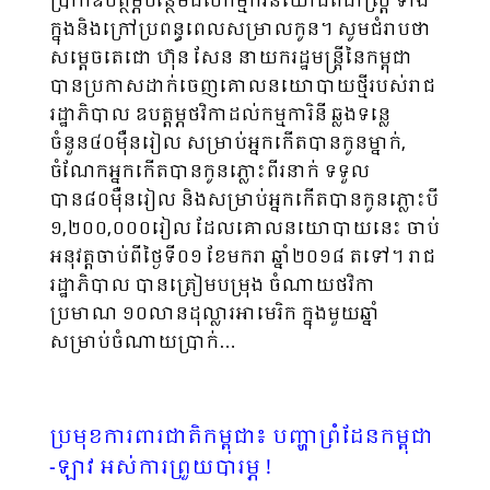
ប្រាក់ឧ​បត្ថម្ភបន្ថែមដល់កម្មករនិយោជិតជាស្រ្តី ទាំង
ក្នុងនិងក្រៅប្រពន្ធពេលសម្រាលកូន។ សូមជំរាបថា
សម្តេចតេជោ ហ៊ុន សែន នាយករដ្ឋមន្រ្តីនៃកម្ពុជា
បានប្រកាសដាក់ចេញគោលនយោបាយថ្មីរបស់រាជ
រដ្ឋាភិបាល ឧបត្ដម្ភថវិកាដល់កម្មការិនី ឆ្លងទន្លេ
ចំនួន៤០ម៉ឺនរៀល សម្រាប់អ្នកកើតបានកូនម្នាក់,
ចំណែកអ្នកកើតបានកូនភ្លោះពីរនាក់ ទទួល
បាន៨០ម៉ឺនរៀល និងសម្រាប់អ្នកកើតបានកូនភ្លោះបី
១,២០០,០០០រៀល ដែលគោលនយោបាយនេះ ចាប់
អនុវត្តចាប់ពីថ្ងៃទី០១ ខែមករា ឆ្នាំ២០១៨ តទៅ។ រាជ
រដ្ឋាភិបាល បានត្រៀមបម្រុង ចំណាយថវិកា
ប្រមាណ ១០លានដុល្លារអាមេរិក ក្នុងមួយឆ្នាំ
សម្រាប់ចំណាយប្រាក់…
ប្រមុខការពារជាតិកម្ពុជា៖ បញ្ហាព្រំដែនកម្ពុជា​
-ឡាវ អស់ការព្រួយបារម្ភ !