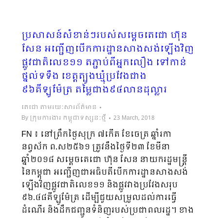
ប្រសាសន៍សំខាន់ៗរបស់សម្តេចតេជោ ហ៊ុន
សែន អញ្ជើញបើកការដ្ឋានសាងសង់ឡើងវិញ
ផ្លូវជាតិលេខ១១ តភ្ជាប់ពីអ្នកលឿង ទៅកាន់
ថ្នល់ទទឹង ខេត្តត្បូងឃ្មុំប្រវែងជាង
៩៦គីឡូម៉ែត្រ តម្លៃជាង៩៤លានដុល្លារ
តេជោ តាមរយៈសារព័ត៌មាន
By
ក្រុមការងារ កម្ពុជាទស្សនៈថ្មី
23 March, 2018
FN ៖ នៅព្រឹកថ្ងៃសុក្រ ៧កើត ខែចេត្រ ឆ្នាំរកា
នព្វស័ក ព.ស២៥៦១ ត្រូវនឹងថ្ងៃទី២៣ ខែមីនា
ឆ្នាំ២០១៨ សម្តេចតេជោ ហ៊ុន សែន នាយករដ្ឋមន្ត្រី
នៃកម្ពុជា អញ្ជើញជាអធិបតីបើកការដ្ឋានសាងសង់
ឡើងវិញផ្លូវជាតិលេខ១១ និងផ្លូវវាងប្រវែងសរុប
៩៦.៤៨គីឡូម៉ែត្រ ដើម្បីជួយសម្រួលដល់ការធ្វើ
ដំណើរ និងដឹកជញ្ជូនទំនិញរបស់ប្រជាពលរដ្ឋ។ ខាង