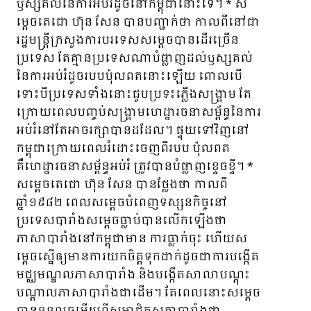
ឫស្សគល់នៃការអប់រំដូចនៅកម្ពុជានោះទេ។ * ស
ម្តេចតេជោ ហ៊ុន សែន បានបញ្ជាក់ថា កាលពីនៅជា
រដ្ឋមន្ត្រីក្រសួងការបរទេសសម្តេចបានដើរច្រើន
ប្រទេស តែគ្មានប្រទេសណាបំផ្លាញដល់ឫស្សគល់
នៃការអប់រំដូចរបបប៉ុលពតនោះឡើយ ពោលបើ
ទោះបីប្រទេសទាំងនោះជួបប្រទះភ្លើងសង្គ្រាម តែ
ក្រោយពេលបញ្ចប់សង្គ្រាមហេដ្ឋារចនាសម្ព័ន្ធនៃការ
អប់រំនៅតែអាចរក្សាបានដដែល។ ផ្ទុយទៅវិញនៅ
កម្ពុជាក្រោយពេលរំដោះចេញពីរបប ប៉ុលពត
គឺហេដ្ឋារចនាសម្ព័ន្ធអប់រំ ត្រូវបានបំផ្លាញខ្ទេចខ្ទី។ *
សម្តេចតេជោ ហ៊ុន សែន បានថ្លែងថា កាលពី
ឆ្នាំ១៩៨២ ពេលសម្តេចបំពេញទស្សនកិច្ចនៅ
ប្រទេសបារាំងសម្តេចធ្លាប់បានលើកឡើងថា
ភាសាបារាំងនៅកម្ពុជាមាន ការធ្លាក់ចុះ ហើយស
ម្តេចស្នើឲ្យមានការយកចិត្តទុកដាក់ដូចជាការបង្កើត
មជ្ឈមណ្ឌលភាសាបារាំង និងបង្កើតសាលាបណ្តុះ
បណ្តាលភាសាបារាំងជាដើម។ តែពេលនោះសម្តេច