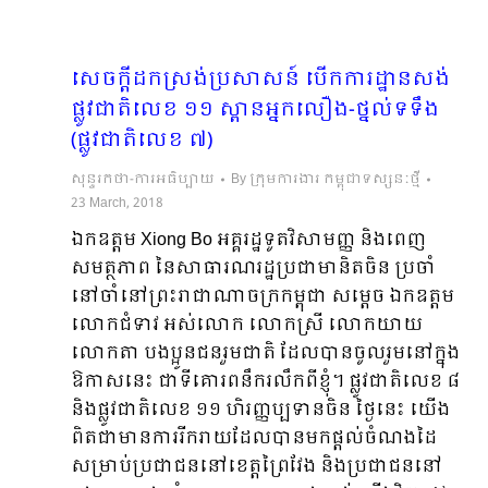
សេចក្តីដកស្រង់ប្រសាសន៍ បើកការដ្ឋានសង់
ផ្លូវជាតិលេខ ១១ ស្ពានអ្នកលឿង-ថ្នល់ទទឹង
(ផ្លូវជាតិលេខ ៧)
សុន្ទរកថា-ការអធិប្បាយ
By
ក្រុមការងារ កម្ពុជាទស្សនៈថ្មី
23 March, 2018
ឯកឧត្តម Xiong Bo អគ្គរដ្ឋទូតវិសាមញ្ញ និងពេញ
សមត្ថភាព នៃសាធារណរដ្ឋប្រជាមានិតចិន ប្រចាំ
នៅចាំនៅព្រះរាជាណាចក្រកម្ពុជា សម្តេច ឯកឧត្តម
លោកជំទាវ អស់លោក លោកស្រី លោកយាយ
លោកតា បងប្អូនជនរួមជាតិ ដែលបានចូលរួមនៅក្នុង
ឱកាសនេះ ជាទីគោរពនឹករលឹកពីខ្ញុំ។ ផ្លូវជាតិលេខ ៨
និងផ្លូវជាតិលេខ ១១ ហិរញ្ញប្បទានចិន ថ្ងៃនេះ យើង
ពិតជាមានការរីករាយដែលបានមកផ្តល់ចំណងដៃ
សម្រាប់ប្រជាជននៅខេត្តព្រៃវែង និងប្រជាជននៅ