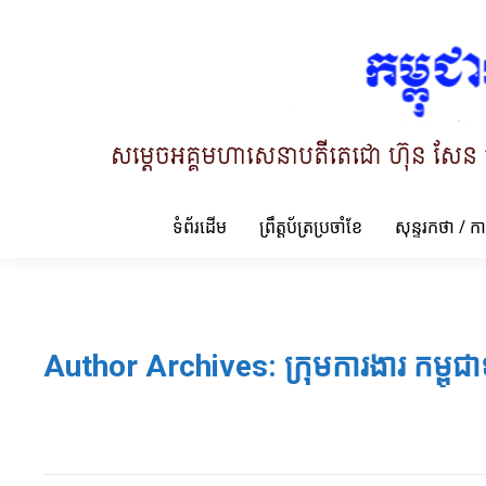
ទំព័រដើម
ព្រឹត្តប័ត្រប្រចាំខែ
សុន្ទរកថា / ក
Author Archives:
ក្រុមការងារ កម្ពុជា