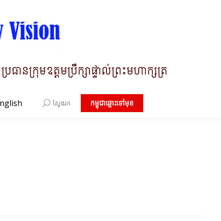
nglish
Search:
កម្ពុជាឆ្ពោះទៅមុខ
ស្វែងរក