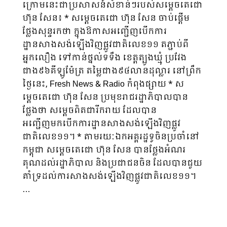
ក្រោមនេះជាប្រសាសន៍សំខាន់ៗរបស់សម្តេចតេជោ
ហ៊ុន សែន៖ * សម្តេចតេជោ ហ៊ុន សែន ចាប់ផ្តើម
ថ្លែងសុន្ទរកថា ក្នុងឱកាសអញ្ជើញបើកការ
ដ្ឋានសាងសង់ឡើងវិញផ្លូវជាតិលេខ១១ តភ្ជាប់ពី
អ្នកលឿង ទៅកាន់ថ្នល់ទទឹង ខេត្តត្បូងឃ្មុំ ប្រវែង
ជាង៩៦គីឡូម៉ែត្រ តម្លៃជាង៩៤លានដុល្លារ នៅព្រឹក
ថ្ងៃនេះ, Fresh News & Radio កំពុងផ្សាយ * ស
ម្តេចតេជោ ហ៊ុន សែន ប្រមុខរាជរដ្ឋាភិបាលបាន
ថ្លែងថា សម្តេចពិតជារីករាយ ដែលបាន
អញ្ជើញមកបើកការដ្ឋានសាងសង់ឡើងវិញផ្លូវ
ជាតិលេខ១១។ * តាមរយៈឯកអគ្គរដ្ឋទូចិនប្រចាំនៅ
កម្ពុជា សម្តេចតេជោ ហ៊ុន សែន បានថ្លែងអំណរ
គុណដល់រដ្ឋាភិបាល និងប្រជាជនចិន ដែលបានជួយ
គាំទ្រដល់ការសាងសង់ឡើងវិញផ្លូវជាតិលេខ១១។
…