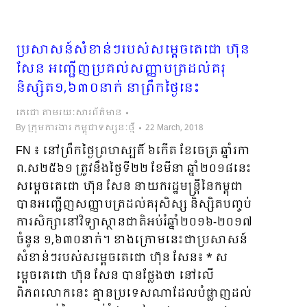
ប្រសាសន៍សំខាន់ៗរបស់សម្តេចតេជោ ហ៊ុន
សែន អញ្ជើញប្រគល់សញ្ញាបត្រដល់គរុ
និស្សិត១,៦៣០នាក់ នាព្រឹកថ្ងៃនេះ
តេជោ តាមរយៈសារព័ត៌មាន
By
ក្រុមការងារ កម្ពុជាទស្សនៈថ្មី
22 March, 2018
FN ៖ នៅព្រឹកថ្ងៃព្រហស្បតិ៍ ៦កើត ខែចេត្រ ឆ្នាំរកា
ព.ស២៥៦១ ត្រូវនឹងថ្ងៃទី២២ ខែមីនា ឆ្នាំ២០១៨នេះ
សម្តេចតេជោ ហ៊ុន សែន នាយករដ្ឋមន្ត្រីនៃកម្ពុជា
បានអញ្ជើញសញ្ញាបត្រដល់គរុសិស្ស និស្សិតបញ្ចប់
ការសិក្សានៅវិទ្យាស្ថានជាតិអប់រំឆ្នាំ២០១៦-២០១៧
ចំនួន ១,៦៣០នាក់។ ខាងក្រោមនេះជាប្រសាសន៍
សំខាន់ៗរបស់សម្តេចតេជោ ហ៊ុន សែន៖ * ស
ម្តេចតេជោ ហ៊ុន សែន បានថ្លែងថា នៅលើ
ពិភពលោកនេះ គ្មានប្រទេសណាដែលបំផ្លាញដល់