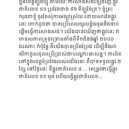
ក្នុងខេត្តត្បូងឃ្មុំ តាមរយៈការសាងសង់ឡើងវិញ ផ្លូវ
ជាតិលេខ ១១​ ប្រវែងជាង ៩៦ គីឡូម៉ែត្រ។ ខ្ញុំព្រះ
ករុណាខ្ញុំ គួរតែសុំការអធ្យាស្រ័យ ដោយសារតែផ្លូវ
នេះ ហាក់ដូចជា បានប្រើពេលយូរបន្តិចមុននឹងចាប់
ផ្ដើមធ្វើការសាងសង់។ យើងបានឃើញថាផ្លូវនេះ វា
មានសភាពទ្រុឌទ្រោមតាំងពីទឹកជំនន់ឆ្នាំ ២០០០
ឯណោះ ក៏ប៉ុន្តែ គឺយើងបានប្រឹងប្រែង ដើម្បីនឹងរក
ថវិកាជួសជុលប្រើប្រាស់ជាបណ្តោះអាសន្ន។ ការពិត
នៅក្នុងខេត្តព្រៃវែងរបស់យើងនេះ គឺបានទទួលផ្លូវ ២
ខ្សែ នៅថ្ងៃនេះ គឺផ្លូវជាតិលេខ ៨ … គេត្រូវថាធ្វើផ្លូវ
ជាតិលេខ ១១ មុន ហើយធ្វើផ្លូវជាតិលេខ…