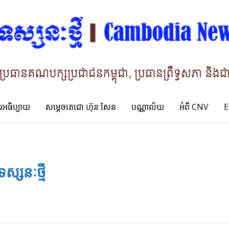
ារអធិប្បាយ
សម្តេចតេជោ ហ៊ុន សែន
បណ្ណាល័យ
អំពី CNV
E
ទស្សនៈថ្មី