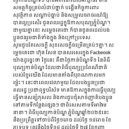
ថ្ងៃកាន់បិណ្ឌទី១ បានអំពាវនាវដល់អាជ្ញាធរ មាន
សមត្ថកិច្ចគ្រប់លំដាប់ថ្នាក់ បង្កើនកិច្ចការពារ
សុវត្ថិភាព សណ្តាប់ធ្នាប់ និងសម្រួលចរាចរណ៍ឱ្យ
បានល្អប្រសើរ ជូនពលរដ្ឋក្នុឱកាសបុណ្យភ្ជុំបិណ្ឌ។
ជាមួយគ្នានេះ សម្តេចតេជោ ក៏បានជូនពរដល់បង
ប្អូនជនរួមជាតិទាំងក្នុង និងក្រៅប្រទេស
សូមជួបតែសេចក្តី សុខសេចក្តីចម្រើនគ្រប់ៗគ្នា។ ស
ម្តេចតេជោ ហ៊ុន សែន បានសរសេរក្នុង Facbeook
យ៉ាងដូច្នេះថា ថ្ងៃនេះ គឺជាថ្ងៃកាន់បិណ្ឌទី១ នៃពិធី
បុណ្យកាន់បិណ្ឌ ដែលជាពិធីបុណ្យប្រពៃណីជាតិ
របស់ខ្មែរយើង ដែលមានតាំងពីបុរាណកាលមក
ម្ល៉េះ។ នេះជាពេលវេលាមួយ ដែលបងប្អូនប្រជា
ពលរដ្ឋ ប្រជាពុទ្ធបរិស័ទ មានឱកាសក្នុងការធ្វើបុណ្យ
ធ្វើទានសន្សំកុសល និងការជួបជុំសាច់ញាតិបងប្អូន
នៅតាមទីកន្លែងផ្សេងៗ ជាពិសេសតាមទីអារ៉ាម
នានា។ ពិធីបុណ្យកាន់បិណ្ឌ ភ្ជុំបិណ្ឌឆ្នាំ២០២៩នេះ
នឹងប្រព្រឹត្តទៅចាប់ពីថ្ងៃ១រោច ដល់ថ្ងៃ ១៤រោច ខែ
ភទ្របទ ត្រូវនឹងថ្ងៃទី១៤ ដល់ថ្ងៃទី ២៧ ខែកញ្ញា