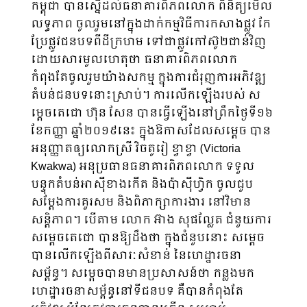
កម្ពុជា បានស្នើដល់ធនាគារពិភពលោក ពិនិត្យមើល
លទ្ធភាព ចូលរួមនៅក្នុងដាក់កម្មវិធីការកសាងផ្លូវ កែ
ប្រែផ្លូវជនបទពីដីក្រហម ទៅជាផ្លូវកៅស៊ូ២ជាន់វិញ
ដោយសារមូលហេតុថា ធនាគារពិភពលោក
កំពុងតែចូលរួមយ៉ាងសកម្ម ក្នុងការជំរុញការអភិវឌ្ឍ
តំបន់ជនបទនោះស្រាប់។ ការលើកឡើងរបស់ ស
ម្តេចតេជោ ហ៊ុន សែន បានធ្វើឡើងនៅព្រឹកថ្ងៃទី១៦
ខែកញ្ញា ឆ្នាំ២០១៩នេះ ក្នុងឱកាសដែលសម្តេច បាន
អនុញ្ញាតឲ្យលោកស្រី វិចតូរៀ ខ្វាខ្វា (Victoria
Kwakwa) អនុប្រធានធនាគារពិភពលោក ទទួល
បន្ទុកតំបន់អាស៊ីខាងកើត និងប៉ាស៊ីហ្វិក ចូលជួប
សម្តែងការគួរសម និងពិភាក្សាការងារ នៅវិមាន
សន្តិភាព។ បើតាម លោក អ៊ាង សុផល្លែត ជំនួយការ
សម្តេចតេជោ បានឱ្យដឹងថា ក្នុងជំនួបនោះ សម្ដេច
បានលើកឡើងពីសារៈសំខាន់ នៃហេដ្ឋារចនា
សម្ព័ន្ធ។ សម្តេចបានមានប្រសាសន៍ថា កន្លងមក
ហេដ្ឋារចនាសម្ព័ន្ធនៅទីជនបទ គឺបានកំពុងតែ