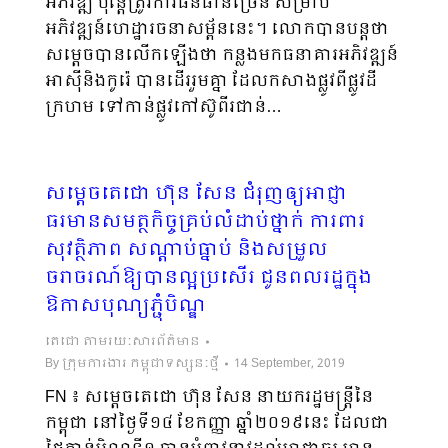
អភិវឌ្ឍ ប៉ុន្តែត្រូវការធនធានច្រើន សម្រាប់
អភិវឌ្ឍន៍ហេដ្ឋារចនាសម្ព័ននេះ។ លោកបានបន្តថា
សម្តេចបានលើកឡើងថា កន្លងមកធនាគារអភិវឌ្ឍន៍
អាស៊ីនិងកូរ៉េ បានដើររួមគ្នា ដែលកសាងផ្លូវពីផ្លូវដី
ក្រហម ទៅកាន់ផ្លូវកៅស៊ូពីរជាន់…
សម្តេចតេជោ ហ៊ុន សែន ជំរុញឲ្យអាជ្ញា
ធរមានសមត្ថកិច្ចគ្រប់លំដាប់ថ្នាក់ ការពារ
សុវត្ថិភាព សណ្តាប់ធ្នាប់ និងសម្រួល
ចរាចរណ៍ឱ្យបានល្អប្រសើរ ជូនពលរដ្ឋក្នុង
ឱកាសបុណ្យភ្ជុំបិណ្ឌ
តេជោ តាមរយៈសារព័ត៌មាន
By
ក្រុមការងារ កម្ពុជាទស្សនៈថ្មី
14 September, 2019
FN ៖ សម្តេចតេជោ ហ៊ុន សែន នាយករដ្ឋមន្ត្រីនៃ
កម្ពុជា នៅថ្ងៃទី១៤ ខែកញ្ញា ឆ្នាំ២០១៩នេះ ដែលជា