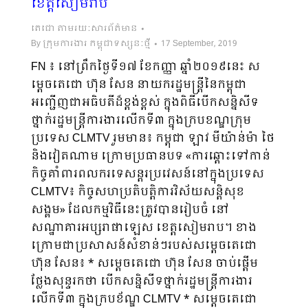
ខេត្តសៀមរាប
តេជោ តាមរយៈសារព័ត៌មាន
By
ក្រុមការងារ កម្ពុជាទស្សនៈថ្មី
17 September, 2019
FN ៖ នៅព្រឹកថ្ងៃទី១៧ ខែកញ្ញា ឆ្នាំ២០១៩នេះ ស
ម្តេចតេជោ ហ៊ុន សែន នាយករដ្ឋមន្ត្រីនៃកម្ពុជា
អញ្ជើញជាអធិបតីដ៏ខ្ពង់ខ្ពស់ ក្នុងពិធីបើកសន្និសីទ
ថ្នាក់រដ្ឋមន្ត្រីការងារលើកទី៣ ក្នុងក្របខណ្ឌក្រុម
ប្រទេស CLMTV រួមមាន៖ កម្ពុជា ឡាវ មីយ៉ាន់ម៉ា ថៃ
និងវៀតណាម ក្រោមប្រធានបទ «ការឆ្ពោះទៅកាន់
កិច្ចគាំពារពលករទេសន្តរប្រវេសន៍នៅក្នុងប្រទេស
CLMTV៖ កិច្ចសហប្រតិបត្តិការវិស័យសន្តិសុខ
សង្គម» ដែលកម្មវិធីនេះត្រូវបានរៀបចំ នៅ
សណ្ឋាគារអប្សរាផាឡេស ខេត្តសៀមរាប។ ខាង
ក្រោមជាប្រសាសន៍សំខាន់ៗរបស់សម្តេចតេជោ
ហ៊ុន សែន៖ * សម្តេចតេជោ ហ៊ុន សែន ចាប់ផ្តើម
ថ្លែងសុន្ទរកថា បើកសន្និសីទថ្នាក់រដ្ឋមន្ត្រីការងារ
លើកទី៣ ក្នុងក្របខ័ណ្ឌ CLMTV * សម្តេចតេជោ