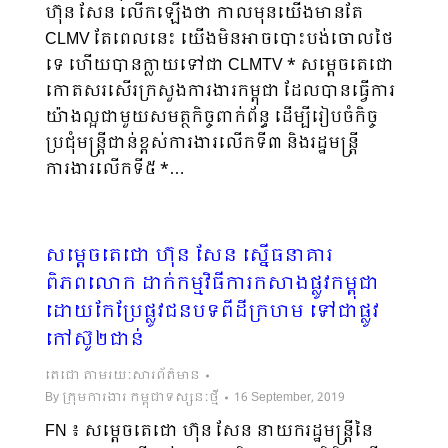
ហ៊ុន សែន លើកឡើងថា កាលមុនយើងមានតែ
CLMV តែពេលនេះ យើងមិនអាចបោះបង់ចោលថៃ
ទេ ហើយបានក្លាយទៅជា CLMTV * សម្ដេចតេជោ
កោតសរសើរក្រសួងការងារកម្ពុជា ដែលបានធ្វើការ
យ៉ាងល្អជាមួយសមត្ថកិច្ចពាក់ព័ន្ធ ដើម្បីរៀបចំកិច្ច
ប្រជុំមន្ដ្រីជាន់ខ្ពស់ការងារលើកទី៣ និងរដ្ឋមន្ដ្រី
ការងារលើកទី៥ *…
សម្តេចតេជោ ហ៊ុន សែន ស្នើធនាគារ
ពិភពលោក ដាក់កម្មវិធីការកសាងផ្លូវកម្ពុជា
ដោយកែប្រែផ្លូវជនបទពីដីក្រហម ទៅជាផ្លូវ
កៅស៊ូ២ជាន់
តេជោ តាមរយៈសារព័ត៌មាន
By
ក្រុមការងារ កម្ពុជាទស្សនៈថ្មី
16 September, 2019
FN ៖ សម្តេចតេជោ ហ៊ុន សែន នាយករដ្ឋមន្រ្តីនៃ