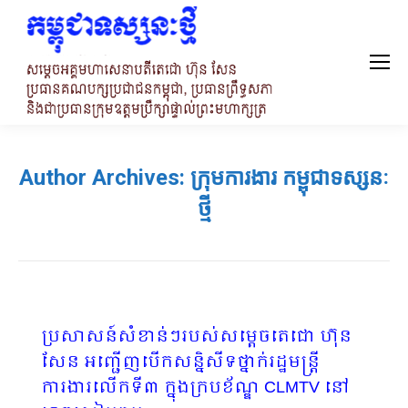
Author Archives:
ក្រុមការងារ កម្ពុជាទស្សនៈ
ថ្មី
ប្រសាសន៍សំខាន់ៗរបស់សម្តេចតេជោ ហ៊ុន
សែន អញ្ជើញបើកសន្និសីទថ្នាក់រដ្ឋមន្ត្រី
ការងារលើកទី៣ ក្នុងក្របខ័ណ្ឌ CLMTV នៅ