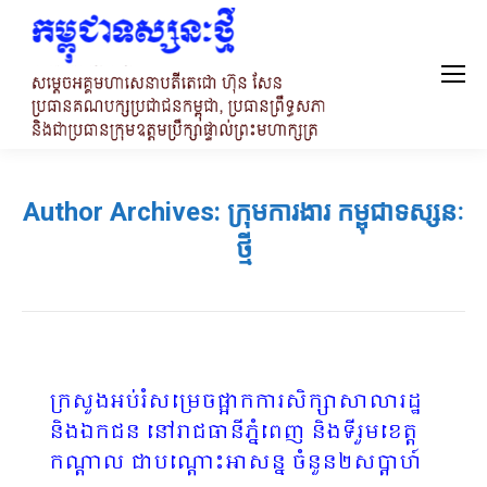
Author Archives:
ក្រុមការងារ កម្ពុជាទស្សនៈ
ថ្មី
ក្រសួងអប់រំសម្រេចផ្អាកការសិក្សាសាលារដ្ឋ
និងឯកជន នៅរាជធានីភ្នំពេញ និងទីរួមខេត្ត
កណ្ដាល ជាបណ្ដោះអាសន្ន ចំនួន២សប្តាហ៍