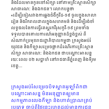
និងដែលមានកូនចៅសិក្សា នៅតាមគ្រឹះស្ថានសិក្សា
សាធារណៈ និងឯកជន។ លោកបន្តថា
«ដើម្បីចៀសវាងការឆ្លងជំងឺកូវីដ-១៩ ចូលក្នុងសាលា
រៀន និងរីករាលដាលក្នុងសហគមន៍ និងដើម្បីរង់ចាំ
លទ្ធផលនៃការធ្វើតេស្តរកវីរុសកូវី-១៩ ព្រមទាំង
ទទួលបានគោលការណ៍អនុញ្ញាតដ៏ខ្ពង់ខ្ពស់ ពី
សំណាក់ប្រមុខរាជរដ្ឋាភិបាលកម្ពុជា ក្រសួងអប់រំ
យុវជន និងកីឡាសម្រេចផ្អាកដំណើរការគ្រឹះស្ថាន
សិក្សា សាធារណៈ និងឯកជន ជាបណ្ដោះអាសន្ន
រយៈពេល ០២ សប្តាហ៍ នៅរាជធានីភ្នំពេញ និងទីរួម
ខេត្ត…
ក្រសួងអប់រំសម្រេចបិទស្តាតអូឡាំពិកជា
បណ្តោះអាសន្ន មិនអនុញ្ញាតឲ្យមាន
សកម្មភាពលេងកីឡា និងហាត់ប្រាណគ្រប់
ប្រភេទ ចាប់ពីថ្ងៃនេះរហូតដល់មានការជូន