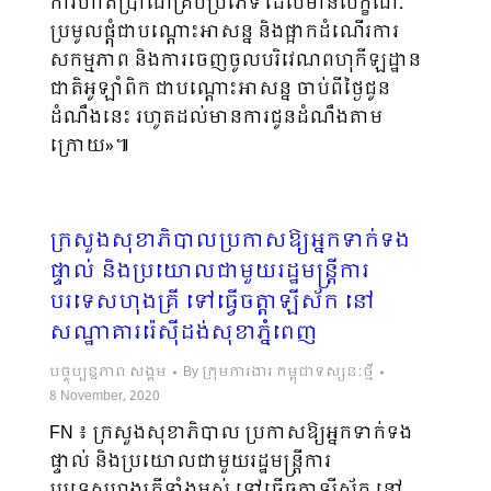
ការហាត់ប្រាណគ្រប់ប្រភេទ ដែលមានលក្ខណៈ
ប្រមូលផ្តុំជាបណ្តោះអាសន្ន និងផ្អាកដំណើរការ
សកម្មភាព និងការចេញចូលបរិវេណពហុកីឡដ្ឋាន
ជាតិអូឡាំពិក ជាបណ្តោះអាសន្ន ចាប់ពីថ្ងៃជូន
ដំណឹងនេះ រហូតដល់មានការជូនដំណឹងតាម
ក្រោយ»៕
ក្រសួងសុខាភិបាលប្រកាសឱ្យអ្នកទាក់ទង
ផ្ទាល់ និងប្រយោលជាមួយរដ្ឋមន្រ្តីការ
បរទេសហុងគ្រី ទៅធ្វើចត្តាឡីស័ក នៅ
សណ្ឋាគាររ៉េស៊ីដង់សុខាភ្នំពេញ
បច្ចុប្បន្នភាព សង្គម
By
ក្រុមការងារ កម្ពុជាទស្សនៈថ្មី
8 November, 2020
FN ៖ ក្រសួងសុខាភិបាល ប្រកាសឱ្យអ្នកទាក់ទង
ផ្ទាល់ និងប្រយោលជាមួយរដ្ឋមន្រ្តីការ
បរទេសហុងគ្រីទាំងអស់ ទៅធ្វើចត្តាឡីស័ក នៅ