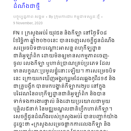
ដំណឹងជាថ្មី
បច្ចុប្បន្នភាព សង្គម
By
ក្រុមការងារ កម្ពុជាទស្សនៈថ្មី
9 November, 2020
FN ៖ ក្រសួងអប់រំ យុវជន និងកីឡា នៅថ្ងៃទី០៨
ខែវិច្ឆិកា ឆ្នាំ២០២០នេះ បានចេញសេចក្តីជូនដំណឹង
សម្រេចបិទជាបណ្តោះអាសន្ន ពហុកីឡដ្ឋាន
ជាតិអូឡាំពិក ដោយមិនឲ្យមានសកម្មភាពចេញ-
ចូល លេងកីឡា ឬហាត់ប្រាណគ្រប់ប្រភេទ ដែល
មានលក្ខណៈប្រមូលផ្តុំនោះឡើយ។ ការសម្រេចបិទ
នេះ ក្រោយរកឃើញអង្គរក្សរួមដែលឆ្លងកូវីដ១៩ និង
ជាគ្រូបង្វឹក បានមកបង្ហាត់កីឡាករ២រូប នៅក្នុង
បរិវេណនៃពហុកីឡដ្ឋានជាតិអូឡាំពិក និងបាន
ទាក់ទងការងារផ្ទាល់ និងដោយប្រយោលជាមួយ
បុគ្គិល៥នាក់ នៃមជ្ឈមណ្ឌលជាតិហ្វឹកហាត់កីឡា។
សេចក្តីជូនដំណឹងរបស់ក្រសួងអប់រំ បានបញ្ជាក់យ៉ាង
ដូច្នេះថា «ក្រសួងសម្រេចផ្អាកការលេងកីឡា និង