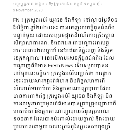
បច្ចុប្បន្នភាព សង្គម
By
ក្រុមការងារ កម្ពុជាទស្សនៈថ្មី
9 November, 2020
FN ៖ ក្រសួងអប់រំ យុវជន និងកីឡា នៅល្ងាចថ្ងៃទី០៨
ខែវិច្ឆិកា ឆ្នាំ២០២០នេះ បានចេញសេចក្តីជូនដំណឹង
បន្ទាន់មួយ ដោយសម្រេចផ្អាកដំណើរការគ្រឹះស្ថាន
សិក្សាសាធារណៈ និងឯកជន ជាបណ្ដោះអាសន្ន
រយៈពេល០២សប្តាហ៍ នៅរាជធានីភ្នំពេញ និងទីរួម
ខេត្តកណ្ដាល។ នេះបើតាមសេចក្តីជូនដំណឹង ដែល
បណ្តាញព័ត៌មាន Fresh News ទើបទទួលបានន
នៅមុននេះបន្តិច។ ក្រសួងអប់រំបញ្ជាក់ថា ការផ្អាក
នេះដោយសារកង្វះព័ត៌មាន និងកិច្ចសហការពី
សំណាក់មាតាបិតា និងអ្នកអាណាព្យាបាល ដែល
មានការពាក់ព័ន្ធ ក្រសួងអប់រំ យុវជន និងកីឡា មិន
មានលទ្ធភាពប្រមូលព័ត៌មានបានគ្រប់ជ្រុងជ្រោយពី
មាតាបិតា និងអ្នកអាណាព្យាបាលចំនួនប្រមាណ
៩០០នាក់ ដែលបានប៉ះពាល់ដោយផ្ទាល់ និងដោយ
ប្រយោលជាមួយ គណៈប្រតិភូនៃប្រទេសហុងគ្រី