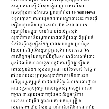
សណ្ឋាគាររ៉េស៊ីដង់សុខាភ្នំពេញ។ នេះបើតាម
សេចក្តីប្រកាសដែលបណ្តាញព័ត៌មាន Fresh News
ទទួលបាន។ ការសម្រេចយកសណ្ឋាគារនេះ បានធ្វើ
ឡើងបន្ទាប់ពីសម្តេចតេជោ ហ៊ុន សែន នាយក
រដ្ឋមន្រ្តីនៃកម្ពុជា បានណែនាំដល់ក្រសួង
សុខាភិបាល និងរដ្ឋបាលរាជធានីភ្នំពេញ ឱ្យរៀបចំ
ទីតាំងធ្វើចត្តាឡីស័កឱ្យបានសមរម្យសម្រាប់អ្នក
ដែលពាក់ព័ន្ធនឹងរដ្ឋមន្រ្តីក្រសួងការបរទេស និង
ពាណិជ្ជកម្ម ដែលផ្ទុកជំងឺកូវីដ១៩ ជាពិសេសចំពោះ
អ្នកដែលមិនមានលទ្ធភាពក្នុងការធ្វើចត្តាឡីស័ក
ដោយខ្លួនឯង។ សូមបញ្ជាក់ថា នៅថ្ងៃទី០៧ ខែវិច្ឆិកា
ឆ្នាំ២០២០នេះ ក្រសួងសុខាភិបាល ទើបបានរក
ឃើញអង្គរក្សម្នាក់ ជាជនជាតិខ្មែរ ដែលការពារផ្ទាល់
គណៈប្រតិភូហុងគ្រី ពេលធ្វើទស្សនកិច្ចផ្លូវការនៅ
កម្ពុជា បានឆ្លងមេរោគកូវីដ១៩ ពីរដ្ឋមន្រ្តីការ
បរទេសហុងគ្រី។ ក្នុងនាមនាយករដ្ឋមន្រ្តី ស
ម្តេចតេជោ ហ៊ុន សែន បានអំពាវនាវឱ្យអ្នកពាក់ព័ន្ធ