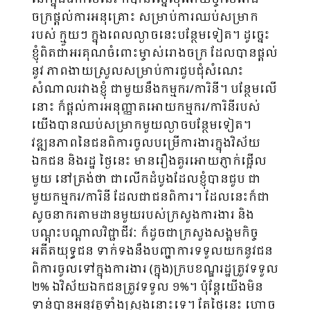
ចក្រផ្ដល់ការអនុគ្រោះ សម្រាប់ការឈប់សម្រាក​
របស់ ក្មួយៗ ក្នុងពេលល្ងាចនេះបន្ថែមទៀត។ ដូច្នេះ
ខ្ញុំពិតជាអរគុណចំពោះម្ចាស់រោងចក្រ ដែលបានផ្ដល់
នូវ ភាពងាយស្រួលសម្រាប់ការជួបជុំសំណេះ​
សំណាល​រវាងខ្ញុំ ជាមួយនឹងកម្មករ/ការិនី។ បន្ថែមលើ
នោះ ក៏ផ្ដល់ការអនុញ្ញាតអោយកម្មករ/ការិនីរបស់
យើងបានឈប់សម្រាក​មួយល្ងាចបន្ថែមទៀត។
វឌ្ឍនភាពនៃជនពិការចូលបម្រើការងារក្នុងវិស័យ
ឯកជន និងរដ្ឋ ថ្ងៃនេះ មានរឿងគួរអោយភ្ញាក់ផ្អើល
មួយ នៅត្រង់ថា ជាលើកដំបូងដែលខ្ញុំបានជួប ជា
មួយកម្មករ/ការិនី ដែលជាជនពិការ។ ដែលនេះក៏ជា
សូចនាករតាមដានមួយរបស់ក្រសួងការងារ និង
បណ្ដុះបណ្ដាលវិជ្ជាជីវៈ ក៏ដូចជាក្រសួងសង្គមកិច្ច
អតីតយុទ្ធជន ទាក់ទងនឹងបញ្ហាការទទួលយកនូវជន
ពិការចូលទៅក្នុងការងារ (ក្នុង)ក្របខណ្ឌរដ្ឋត្រូវទទួល
២% ឯវិស័យឯកជនត្រូវទទួល ១%។ ប៉ុន្តែយើងមិន
ទាន់បានអនុវត្តទាំង​ស្រុងនោះទេ។ តែថ្ងៃនេះ ហោច