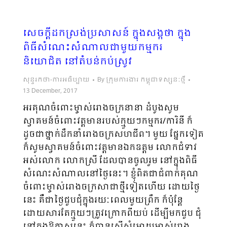
សេចក្តីដកស្រង់ប្រសាសន៍ ក្នុងសង្កថា ក្នុង
ពិធីសំណេះសំណាលជាមួយកម្មករ
និយោជិត នៅតំបន់កប់ស្រូវ
សុន្ទរកថា-ការអធិប្បាយ
By
ក្រុមការងារ កម្ពុជាទស្សនៈថ្មី
13 December, 2017
អរគុណចំពោះម្ចាស់រោងចក្រនានា ដំបូងសូម
ស្វាគមន៍ចំពោះវត្តមានរបស់ក្មួយៗកម្មករ/ការិនី ក៏
ដូចជាថ្នាក់ដឹកនាំរោងចក្រសហជីព។ មួយ ផ្នែកទៀត
ក៏សូមស្វាគមន៍ចំពោះវត្តមានឯកឧត្តម លោកជំទាវ
អស់លោក លោកស្រី ដែលបានចូលរួម នៅក្នុងពិធី
សំណេះសំណាលនៅថ្ងៃនេះ។ ខ្ញុំពិតជាជំពាក់គុណ
ចំពោះម្ចាស់រោងចក្រសាជាថ្មីទៀតហើយ ដោយថ្ងៃ
នេះ គឺជាថ្ងៃជួបជុំក្នុងរយៈពេលមួយព្រឹក ក៏ប៉ុន្តែ
ដោយសារតែក្មួយៗត្រូវក្រោកពីយប់ ដើម្បីមកជួប ជុំ
នៅក្នុងឱកាសនេះ ក៏បានស្នើសុំអោយម្ចាស់រោង