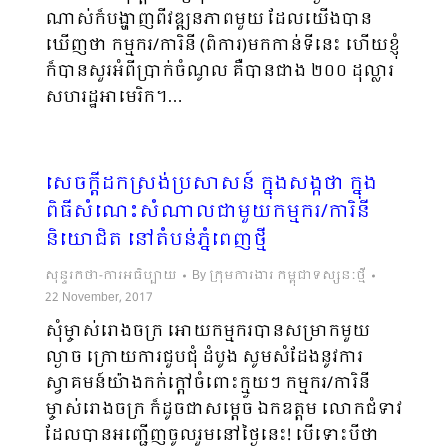
ណាស់ក៏បង្ហាញពីវឌ្ឍនភាពមួយ ដែលយើងបាន
ឃើញថា កម្មករ/ការិនី (ពិការ)មកកាន់ទីនេះ ហើយខ្ញុំ
ក៏បានសួរអំពីប្រាក់ចំណូល គឺបានជាង ២០០ ដុល្លារ
សហរដ្ឋអាមេរិក។…
សេចក្តីដកស្រង់ប្រសាសន៍ ក្នុងសង្កថា ក្នុង
ពិធីសំណេះសំណាលជាមួយកម្មករ/ការិនី
និយោជិត នៅតំបន់ភ្នំពេញថ្មី
សុន្ទរកថា-ការអធិប្បាយ
By
ក្រុមការងារ កម្ពុជាទស្សនៈថ្មី
22 November, 2017
សុំម្ចាស់រោងចក្រ អោយកម្មករបានសម្រាកមួយ
ល្ងាច ក្រោយការជួបជុំ ដំបូង សូមសំដែងនូវការ
ស្វាគមន៍យ៉ាងកក់ក្ដៅចំពោះក្មួយៗ កម្មករ/ការិនី
ម្ចាស់រោងចក្រ ក៏ដូចជាសម្ដេច ឯកឧត្តម លោកជំទាវ
ដែលបានអញ្ជើញចូលរួមនៅថ្ងៃនេះ! បើទោះបីថា