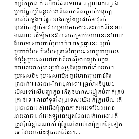
កម្រិតត្រជាក់ ហើយដែលទាមទារឲ្យមានការប្រុង
ប្រយ័ត្នកម្រិតខ្ពស់ ជាពិសេសគឺសម្រាប់មនុស្ស
ចាស់តែម្តង។ ផ្នែកខាងកម្លាំងប្រដាប់អាវុធក៏
បានចែកផ្តល់អាវ សម្រាប់អាវរងារនេះតាំងពីខែ ១០
ឯណោះ ដើម្បីមានឱកាសសម្រាប់ទាហាននៅពេល
ដែលមានការចាប់ត្រជាក់។ ឥឡូវឆ្នាំនេះ ខ្យល់
ត្រជាក់មែន មិនមែនគ្រាន់តែប្រទេសកម្ពុជាមួយទេ
ក៏ប៉ុន្តែប្រទេសនៅតាំងពីអាស៊ីខាងត្បូង រហូត
មកដល់អាស៊ីអាគ្នេយ៍ សុទ្ធតែត្រជាក់ទាំងអស់។
ប្រទេសចិន ប្រទេសជប៉ុន កូរ៉េខាងត្បូងកាន់តែ
ត្រជាក់។ នេះជារឿងធម្មតាទេ។ គ្រួសារនីមួយៗ
មើលទៅលើបញ្ហាកូន តើកូនមានសម្លៀកបំពាក់គ្រប់
គ្រាន់ទេ។ ឯនៅទូទាំងប្រទេសយើង ក៏ត្រូវមើល តើ
ប្រជាជនរបស់យើងប៉ុន្មានភាគរយទៅដែលមាន
អាវរងារ? ហើយឥឡូវនេះអ្នកដែលលក់អាវរងារ គឺ
ត្រូវប៉ាន់ខ្លាំងណាស់ ប៉ុន្តែនៅសល់តែប៉ុន្មានថ្ងៃទៀត
ទេ ក៏វាអាចនឹងផុតរលត់ដែរ។…