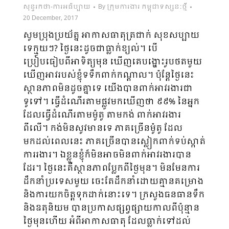
សុន្ទរកថា-ការអធិប្បាយ
By
ក្រុមការងារ កម្ពុជាទស្សនៈថ្មី
20 December, 2017
សូមប្រុងប្រយ័ត្ន អាកាសធាតុត្រជាក់ សុខសប្បាយ
ទេក្មួយៗ? ថ្ងៃនេះដូចជាធ្លាក់ខ្យល់។ បើ
ប្រៀបធៀបពីអាទិត្យមុន ឃើញគេបង្ហោះរូបថតមួយ
ឃើញអាវរបស់ខ្ញុំទទឹកពាក់កណ្តាល។ ប៉ុន្តែថ្ងៃនេះ
ស្ថានភាពមិនដូចគ្នាទេ យើងបានពាក់អាវរងារជា
ទូទៅ។ ធ្វើដំណើរតាមផ្លូវមកឃើញថា ៩៩% នៃអ្នក
ដែលធ្វើដំណើរតាមម៉ូតូ តាមកង់ ពាក់អាវរងារ
ពីលើ។ កង់មិនសូវមានទេ ភាគច្រើនម៉ូតូ ដែល
មកដល់ពេលនេះ ភាគច្រើនបានស្លៀកពាក់ទប់ស្កាត់
ការរងារ។ ឯខ្លួនខ្ញុំក៏មិនអាចមិនពាក់អាវរងារបាន
ដែរ។ ថ្ងៃនេះគឺស្ថានភាពប្លែកពីថ្ងៃមុន។ មិនមែនការ
ដឹកនាំប្រទេសមួយ ចេះតែដឹកនាំដោយគ្មានគម្រោង
និងការយកចិត្តទុកដាក់នោះទេ។ ក្រសួងធនធានទឹក
និងឧតុនិយម បានប្រកាសផ្សព្វផ្សាយកាលពីប៉ុន្មាន
ថ្ងៃមុនហើយ អំពីអាកាសធាតុ ដែលធ្លាក់ទៅដល់