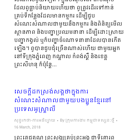
ដែលពូធ្លាប់និយាយហើយថា ពូត្រូវដើរទៅកាន់
គ្រប់ទីកន្លែងដែលមានកម្មករ ដើម្បីជួប
សំណេះសំណាលជាមួយនឹងកម្មករ និងពិនិត្យមើល
ស្ថាន​ភាព និងបញ្ហាប្រឈមនានា ដើម្បីដោះស្រាយ
បញ្ហាកង្វល់ ឬក៏បញ្ហាចំណោទនានាដែលបានកើត
ឡើង។ ពូបានជួបជុំច្រើនណាស់ហើយ ជាមួយអ្នក
នៅទីក្រុងភ្នំពេញ កណ្ដាល កំពង់ស្ពឺ​ និងខេត្ត
ព្រះសីហនុ ក៏ប៉ុន្តែ…
សេចក្តីដកស្រង់សង្កថាក្នុងការ
សំណេះសំណាលជាមួយបងប្អូនខ្មែរនៅ
ប្រទេសអូស្រ្តាលី
សុន្ទរកថា-ការអធិប្បាយ
By
ក្រុមការងារ កម្ពុជាទស្សនៈថ្មី
16 March, 2018
ព្រះតេជគុណ ព្រះសង្ឃគ្រប់ព្រះអង្គ ជាទីគោរព