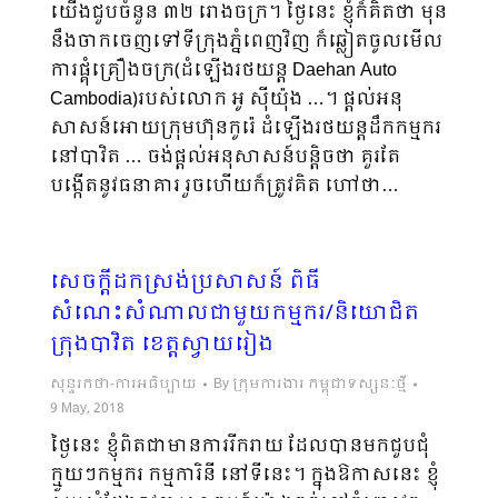
យើងជួបចំនួន ៣២ រោងចក្រ។ ថ្ងៃនេះ ខ្ញុំក៏គិតថា មុន
នឹងចាកចេញទៅទីក្រុងភ្នំពេញវិញ ក៏ឆ្លៀតចូលមើល
ការផ្គុំគ្រឿងចក្រ(ដំឡើងរថយន្ត Daehan Auto
Cambodia)របស់លោក អូ ស៊ីយ៉ុង …។ ផ្ដល់អនុ
សាសន៍អោយក្រុមហ៊ុនកូរ៉េ ដំឡើងរថយន្តដឹកកម្មករ
នៅបាវិត … ចង់ផ្ដល់អនុសាសន៍បន្ដិចថា គួរតែ
បង្កើតនូវធនាគារ រួចហើយក៏ត្រូវគិត ហៅថា…
សេចក្តីដកស្រង់ប្រសាសន៍ ពិធី
សំណេះសំណាលជាមួយកម្មករ/និយោជិត
ក្រុងបាវិត ខេត្តស្វាយរៀង
សុន្ទរកថា-ការអធិប្បាយ
By
ក្រុមការងារ កម្ពុជាទស្សនៈថ្មី
9 May, 2018
ថ្ងៃនេះ ខ្ញុំពិតជាមានការរីករាយ ដែលបានមកជួបជុំ
ក្មួយៗកម្មករ កម្មការិនី នៅទីនេះ។ ក្នុងឱកាសនេះ ខ្ញុំ