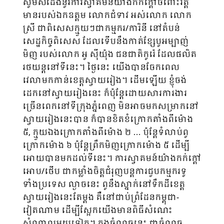
សូមសំដែងនូវការស្វាគមន៍យ៉ាងកក់ក្ដៅចំពោះវត្ត
មានរបស់ឯកឧត្តម លោកជំទាវ អស់លោក លោក
ស្រី​ ជាពិសេស​ក្មួយៗជាកម្មករ/ការិនី នៅតំបន់
សេដ្ឋកិច្ចពិសេស ដែលទើបនឹងកាត់ខ្សែបូអម្បាញ់​
មិញ របស់លោក អូ ស៊ីយ៉ុង ជនជាតិកូរ៉េ ដែលផលិត
រថយន្តនៅទីនេះ។ ថ្ងៃនេះ យើងបានចែកពេល
វេលាមកកាន់ខេត្តស្វាយរៀង។ ដើមឡើយ ខ្ញុំចង់
ដេកនៅស្វាយរៀងនេះ ក៏ប៉ុន្តែដោយសារការងារ
ច្រើនពេកនៅទីក្រុងភ្នំពេញ មិនអាចមកសម្រាកនៅ
ស្វាយរៀងនេះបាន ក៏បានខិតខំក្រោកតាំងពីម៉ោង
៥, ក្មួយឯងក្រោកតាំងពីម៉ោង ២ … ប៉ុន្តែទំលាប់ពូ
ក្រោកម៉ោង ៦ ប៉ុន្តែព្រឹកមិញក្រោកម៉ោង ៥ ដើម្បី
អោយបានមកដល់ទីនេះ។ ការស្វាគមន៍យ៉ាងកក់ក្ដៅ
អោប/ថើប ជាកម្លាំងចិត្តជំរុញបន្តការជួបកម្មករទូ
ទាំងប្រទេស ល្ងាចនេះ ពូនឹងស្នាក់នៅទឹកដីខេត្ត
ស្វាយរៀង​នេះតែម្ដង គឺនៅជាប់ព្រំដែនកម្ពុជា-
វៀតណាម ដើម្បីស្អែកយើងមានពិធីសំណេះ​
សំណាលមួយទៀត។ ក្នុងចំណុចនេះ ជាចំណុច