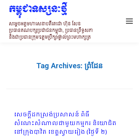
Tag Archives:
ព្រំដែន
សេចក្តីដកស្រង់ប្រសាសន៍ ពិធី
សំណេះសំណាលជាមួយកម្មករ និយោជិត
នៅក្រុងបាវិត ខេត្តស្វាយរៀង (ថ្ងៃទី ២)