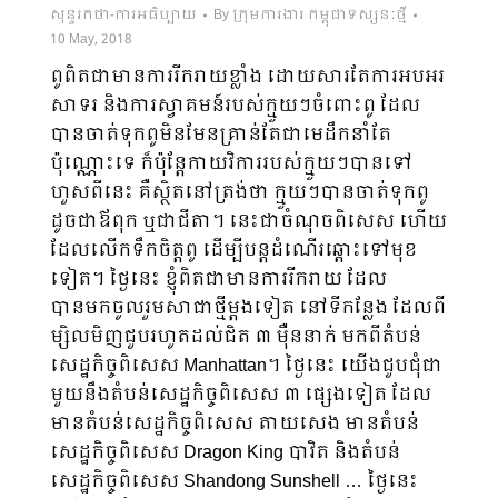
សុន្ទរកថា-ការអធិប្បាយ
By
ក្រុមការងារ កម្ពុជាទស្សនៈថ្មី
10 May, 2018
ពូពិតជាមានការរីករាយខ្លាំង ដោយសារតែការអបអរ
សាទរ និងការស្វាគមន៍របស់ក្មួយៗចំពោះពូ ដែល
បាន​ចាត់ទុកពូមិនមែនគ្រាន់តែជាមេដឹកនាំតែ
ប៉ុណ្ណោះទេ ក៏ប៉ុន្តែកាយវិការរបស់ក្មួយៗបានទៅ
ហួសពីនេះ គឺស្ថិតនៅត្រង់ថា ក្មួយៗបានចាត់ទុកពូ
ដូចជាឪពុក ឬជាជីតា។ នេះជាចំណុចពិសេស ហើយ
ដែលលើកទឹកចិត្តពូ ដើម្បីបន្តដំណើរឆ្ពោះទៅមុខ
ទៀត។ ថ្ងៃនេះ ខ្ញុំពិតជាមានការរីករាយ ដែល
បានមកចូលរួមសាជាថ្មីម្ដងទៀត នៅទីកន្លែង ដែលពី
ម្សិលមិញជួបរហូតដល់ជិត ៣ ម៉ឺននាក់ មកពីតំបន់
សេដ្ឋកិច្ចពិសេស Manhattan។ ថ្ងៃនេះ យើងជួបជុំជា​
មួយនឹងតំបន់សេដ្ឋកិច្ចពិសេស ៣ ផ្សេងទៀត ដែល
មានតំបន់សេដ្ឋកិច្ចពិសេស តាយសេង មានតំបន់
សេដ្ឋកិច្ចពិសេស Dragon King បាវិត និងតំបន់
សេដ្ឋកិច្ចពិសេស Shandong Sunshell … ថ្ងៃនេះ