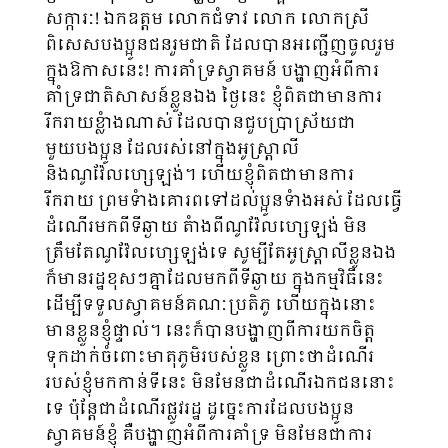
សក្ការៈ! ឯកឧត្តម លោកជំទាវ លោក លោកស្រី
ពិសេសបងប្អូនជនរួមជាតិ ដែលបានអញ្ជើញចូលរួម
ក្នុងឱកាសនេះ! ​ការគាំទ្រស្វាគមន៍ បង្ហាញអំពីការ
គាំទ្រជាតិសាសន៍ខ្លួនឯង ថ្ងៃនេះ ខ្ញុំពិតជាមានការ
រីករាយខ្លំាងណាស់ ដែលបានជួបប្រាស្រ័យជា
មួយបងប្អូន ដែលរស់នៅក្នុងអូស្ត្រាលី
និងណូវ៉ែលហ្សេឡង់។ ហើយខ្ញុំពិតជាមានការ
រីករាយ ព្រមទំាងគោរពទៅដល់ប្អូនទំាងអស់ ដែលធ្វើ
ដំណើរមកពីទីឆ្ងាយ តំាងពីណូវ៉ែលហ្សេឡង់ មិន
ត្រឹមតែណូវ៉ែលហ្សេឡង់ទេ សូម្បីតែអូស្ត្រាលីខ្លួនឯង
ក៏មានរដ្ឋខុសៗគ្នាដែលមកពីទីឆ្ងាយ ក្នុងកម្មវិធីនេះ
ដើម្បីទទួលស្វាគមន៍គណៈប្រតិភូ ហើយក្នុងនោះ
មានខ្លួនខ្ញុំផ្ទាល់។ នេះក៏បានបង្ហាញពីការយកចិត្ត
ទុកដាក់ចំពោះមាតុភូមិរបស់ខ្លួន ព្រោះថាដំណើរ
របស់ខ្ញុំមកកាន់ទីនេះ មិនមែនជាដំ​ណើរឯកជននោះ
ទេ ប៉ុន្តែជាដំណើរផ្លូវរដ្ឋ ដូច្នេះការដែលប​ងប្អូន
ស្វាគមន៍ខ្ញុំ គឺបង្ហាញអំពីការគាំទ្រ មិនមែនជាការ