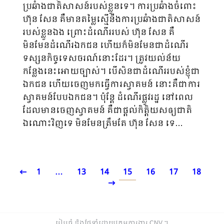
ប្រឆំាងជាតិសាសន៍របស់ខ្លួនទេ។ ការប្រឆំាងចំពោះ
ហ៊ុន សែន គឺមានតម្លៃស្មើនឹងការប្រឆំាងជាតិសាសន៍
របស់ខ្លួនឯង ព្រោះដំណើររបស់ ហ៊ុន សែន គឺ
មិនមែនដំណើរឯកជន ហើយក៏មិនមែនជាដំណើរ
ទស្សនកិច្ចទេសចរណ៍នោះដែរ។ ត្រូវយល់ន័យ
កន្លែងនេះអោយច្បាស់។ បើសិនជាដំណើររបស់ខ្ញុំជា
ឯកជន ហើយចេញមកធ្វើការស្វាគមន៍ នោះគឺជាការ
ស្វាគមន៍បែបឯកជន។ ប៉ុន្តែ ដំណើរផ្លូវរដ្ឋ នៅពេល
ដែលមានចេញស្វាគមន៍ គឺជាផ្តល់កិត្តិយសឲ្យជាតិ
ឯណោះវិញទេ មិនមែនត្រឹមតែ ហ៊ុន សែន ទេ…
1
…
13
14
15
16
17
18
រៀបចំ និងថែទាំដោយក្រុមការងារ CNV ​។