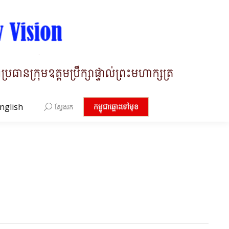
nglish
Search:
កម្ពុជាឆ្ពោះទៅមុខ
ស្វែងរក