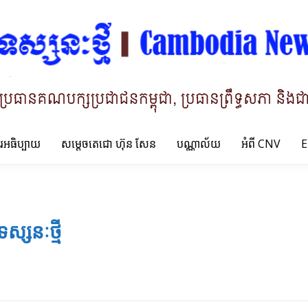
ារអធិប្បាយ
សម្តេចតេជោ ហ៊ុន សែន
បណ្ណាល័យ
អំពី CNV
E
ទស្សនៈថ្មី