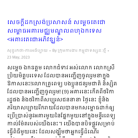
សេចក្តីដកស្រង់ប្រសាសន៍ សម្តេចតេជោ
សម្ពោធអគារមជ្ឈមណ្ឌលពហុឯកទេស
<អគារតេជោអភិវឌ្ឃន៍>
សុន្ទរកថា-ការអធិប្បាយ
By
ក្រុមការងារ កម្ពុជាទស្សនៈថ្មី
23 May, 2023
សម្ដេច ឯកឧត្ដម លោកជំទាវ អស់លោក លោកស្រី
ប្រិយមិត្តបរទេស ដែលបានអញ្ជើញចូលរួមនាក្នុង
ឱកាសនេះ!លោកគ្រូពេទ្យ បងប្អូនជនរួមជាតិ និស្សិត
ដែលបានអញ្ជើញចូលរួម! (១) អគារនេះកើតពីថវិកា
រដ្ឋផង និងថវិកាពីសប្បុរសជននានា ថ្ងៃនេះ ខ្ញុំនិង
ភរិយាសប្បាយរីករាយដែលបានមកសម្ពោធដាក់ឲ្យ
ប្រើប្រាស់នូវអគារមួយនៃផ្នែកមួយនៅក្នុងមន្ទីរពេទ្យ
កាល់ម៉ែតរបស់យើងនេះ។ យើងបានបិទផ្លូវសម្រាប់
ធ្វើពិធីមួយនេះ ដែលសង្ឃឹមថាអ្នកធ្វើដំណើរ