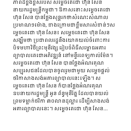
ភាពដ៏ខ្ពង់ខ្ពស់របស់ សម្តេចតេជោ ហ៊ុន សែន
នាយករដ្ឋមន្ត្រីកម្ពុជា។ ឱកាសនោះសម្តេចតេជោ
ហ៊ុន សែន បានថ្លែងសុន្តរកថាសំណេះសំណាល
ប្រមាណ១ម៉ោង, ខាងក្រោមជាខ្លឹមសារសំខាន់ៗស
ម្តេចតេជោ ហ៊ុន សែន៖ សម្តេចតេជោ ហ៊ុន សែន
សង្ឃឹមថា ប្រជាពលរដ្ឋនឹងយោគយល់ចំពោះការ
បិទមហាវិថីព្រះមុនីវង្ស រៀបចំពិធីសម្ពោធអគារ
ព្យាបាលតេជោអភិវឌ្ឍន៍ នៅមន្ទីរពេទ្យកាល់ម៉ែត។
សម្តេចតេជោ ហ៊ុន សែន បានថ្លែងអំណរគុណ
សប្បុរសជនដែលបានចូលរួមជាមួយ សម្តេចផ្តល់
ថវិកាសាងសង់អគារព្យាបាលនេះឡើង។ ស
ម្តេចតេជោ ហ៊ុន សែន ក៏បានថ្លែងអំណរគុណ
ឧបនាយករដ្ឋមន្ត្រី អូន ព័ន្ធមុនីរ័ត្ន ដែលបានយល់
ព្រមទម្លាក់ថវិកា ៣០លានដុល្លារ ដើម្បីសាងសង់
អគារព្យាបាលនេះ។ សម្តេចតេជោ ហ៊ុន សែន…