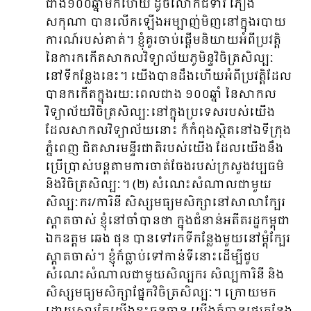
ជាង១០០ឆ្នាំមកហើយ ដូចលោកជំទាវ ភឿង
សកុណា បានលើកឡើងអម្បាញ់មិញនៅក្នុងរបាយ
ការណ៍របស់គាត់។ ខ្ញុំគួរចាប់ផ្ដើមនិយាយអំពីប្រវត្តិ
នៃការកកើតសាកលវិទ្យាល័យ​ភូមិន្ទវិចិត្រសិល្បៈ
នៅទីកន្លែងនេះ។ យើងបានដឹងហើយអំពីប្រវត្តិដែល
បានកកើតក្នុងរយៈពេលជាង ១០០ឆ្នាំ នៃសាកល
វិទ្យាល័យវិចិត្រសិល្បៈនៅក្នុងប្រទេសរបស់យើង
ដែលសាកលវិទ្យាល័យនោះ​ ក៏កំពុងស្ថិតនៅឯទីក្រុង
ភ្នំពេញ ជិតសារមន្ទីរជាតិរបស់យើង ដែលយើងនឹង
ប្រើប្រាស់បន្តតាមការចាត់ចែងរបស់ក្រសួងវប្បធម៌
និងវិចិត្រសិល្បៈ។ (២) សំណេះសំណាលជាមួយ
សិល្បៈករ/ការិនី សិស្សមធ្យមសិក្សានៅសាលាក្បែរ
ស្តាតចាស់ ខ្ញុំនៅចាំបានថា ក្នុងជំនាន់អតីតរដ្ឋកម្ពុជា
ឯកឧត្តម ឆេង ផុន បានទៅរកទីកន្លែងមួយនៅម្ដុំក្បែរ
ស្ដាតចាស់។ ខ្ញុំក៏ធ្លាប់ទៅកាន់ទីនោះដើម្បីជួប
សំណេះសំណាលជាមួយសិល្បករ សិល្បការិនី និង
សិស្សមធ្យមសិក្សាផ្នែកវិចិត្រសិល្បៈ។ ក្រោយមក