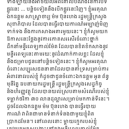
ទាំងឡាយនឹងអាចយល់អំពីគោលបំណងនៃការបិទ
ផ្លូវនេះ … បន្តិចទៀតនឹងបើកផ្លូវនេះវិញ។ ខ្ញុំអរគុណ
ឯកឧត្ដម សាស្រ្តាចារ្យ ម៉ម ប៊ុនហេង រដ្ឋមន្រ្តីក្រសួង
សុខាភិបាល ដែលបានធ្វើរបាយការណ៍អម្បាញ់មិញ
ទាក់ទង នឹងការកសាងអគារមួយនេះ​។ ខ្ញុំក៏សូមយក
ឱកាសនេះថ្លែងនូវការកោតសរសើរចំពោះថ្នាក់
ដឹកនាំមន្ទីរពេទ្យកាល់ម៉ែត ដែលបានខិតខំកសាងនូវ
មន្ទីរពេទ្យនេះតាមរយៈនូវដំណាក់កាលខ្លះ ដែលខ្ញុំ
នឹងជម្រាបជូននៅបន្តិចទៀតនេះ។ ខ្ញុំក៏សូមអរគុណ
ចំពោះសប្បុរសជននានាដែលបានគាំទ្រសម្រាប់ការ
អំពាវនាវរបស់ខ្ញុំ ក៏ដូចជាជូនចំពោះឯកឧត្ដម អូន ព័ន្ធ
មុនីរ័ត្ន ឧបនាយករដ្ឋមន្រ្តី រដ្ឋមន្រ្តីក្រសួងសេដ្ឋកិច្ច
និងហិរញ្ញវត្ថុ ដែលបានយល់ស្របតាមសំណើរបស់ខ្ញុំ
ទម្លាក់ថវិកា ៣០ លានដុល្លារសម្រាប់មកកាន់ទីនេះ។
ដូចដែលឯកឧត្ដម ម៉ម ប៊ុនហេង បានធ្វើរបាយ
ការណ៍ វាពិតជា​មានទំនាក់ទំនងជាមួយខ្ញុំពិត
ប្រាកដមែន។ នៅពេលនោះ ម្ដាយក្មេករបស់ខ្ញុំ