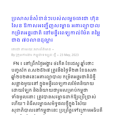
ប្រសាសន៍សំខាន់ៗរបស់សម្តេចតេជោ ហ៊ុន
សែន ឱកាសអញ្ជើញសម្ពោធ អគារព្យាបាល
កម្រិតអន្តរជាតិ នៅមន្ទីរពេទ្យកាល់ម៉ែត តម្លៃ
ជាង ៧០លានដុល្លារ
តេជោ តាមរយៈសារព័ត៌មាន
By
ក្រុមការងារ កម្ពុជាទស្សនៈថ្មី
23 May, 2023
FN ៖ នៅព្រឹកថ្ងៃអង្គារ ៤កើត ខែជេស្ឋ ឆ្នាំថោះ
បញ្ចស័ក ព.ស២៥៦៧ ត្រូវនឹងថ្ងៃទី២៣ ខែឧសភា
ឆ្នាំ២០២៣នេះអគារព្យាបាល កម្រិតអន្តរជាតិដ៏ថ្មី
សន្លាងមួយនៅ ក្នុងមន្ទីរពេទ្យកាលម៉ែតនិយាយ
ដោយឡែក និងនិយាយជារួមសម្រាប់កម្ពុជា
ទាំងមូលនោះ ត្រូវបានសម្ពោធដាក់ឱ្យប្រើប្រាស់
ហើយ។ ពិធីសម្ពោធសមិទ្ធផលថ្មីក្នុង វិស័យ
សុខាភិបាលនៅកម្ពុជានេះ ប្រព្រឹត្តទៅក្រោមអធិបតី