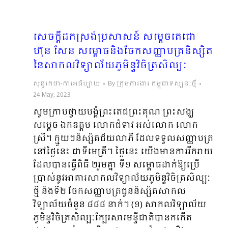
សេចក្តីដកស្រង់ប្រសាសន៍ សម្តេចតេជោ
ហ៊ុន សែន សម្ពោធនិងចែកសញ្ញាបត្រនិស្សិត
នៃសាកលវិទ្យាល័យភូមិន្ទវិចិត្រសិល្បៈ
សុន្ទរកថា-ការអធិប្បាយ
By
ក្រុមការងារ កម្ពុជាទស្សនៈថ្មី
24 May, 2023
សូមក្រាបថ្វាយបង្គំព្រះតេជព្រះគុណ ព្រះសង្ឃ
សម្ដេច ឯកឧត្តម លោកជំទាវ អស់លោក លោក
ស្រី។ ក្មួយៗនិស្សិតជ័យលាភី ដែលទទួលសញ្ញាបត្រ
នៅថ្ងៃនេះ ជាទីមេត្រី។ ថ្ងៃនេះ យើងមានការរីករាយ
ដែលបានធ្វើពិធី ២រួមគ្នា ទី១ សម្ពោធដាក់ឱ្យប្រើ
ប្រាស់នូវអាគារសាកលវិទ្យាល័យភូមិន្ទវិចិត្រសិល្បៈ
ថ្មី និងទី២ ចែកសញ្ញាបត្រជូននិស្សិតសាកល
វិទ្យាល័យចំនួន ៨៨៨ នាក់។ (១) សាកលវិទ្យាល័យ
ភូមិន្ទវិចិត្រសិល្បៈក្បែរសារមន្ទីជាតិបានកកើត