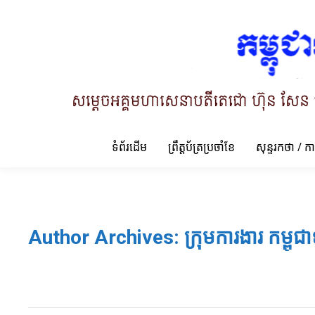
ទំព័រដើម
ព្រឹត្តប័ត្រប្រចាំខែ
សុន្ទរកថា / ក
Author Archives:
ក្រុមការងារ កម្ពុជា