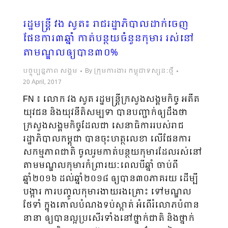
រដ្ឋមន្រ្តី វង សូត៖ រាជរដ្ឋាភិបាលដាក់ចេញ
ផែនការ៣ឆ្នាំ កាត់បន្ថយចំនួនកុមារ រស់នៅ
តាមណ្ឌលឲ្យបាន៣០%
បច្ចុប្បន្នភាព សង្គម
By
ក្រុមការងារ កម្ពុជាទស្សនៈថ្មី
20 April, 2017
FN ៖ លោក វង សូត រដ្ឋមន្ត្រីក្រសួងសង្គមកិច្ច អតីត
យុវជន និងយុវនីតិសម្បទា បានបញ្ជាក់ឲ្យដឹងថា
ក្រសួងសង្គមកិច្ចដែលជា សេនាធិការរបស់រាជ
រដ្ឋាភិបាលកម្ពុជា បានចុះហត្ថលេខា លើផែនការ
សកម្មភាពជាតិ ចូលរួមកាត់បន្ថយកុមារដែលរស់នៅ
តាមមណ្ឌលកុមារកំព្រារយៈពេលបីឆ្នាំ ចាប់ពី
ឆ្នាំ២០១៦ ដល់ឆ្នាំ២០១៨ ឲ្យបាន៣០ភាគរយ ដើម្បី
បង្ការ ការបញ្ចូលកុមារងាយរងគ្រោះ ទៅមណ្ឌល
ថែទាំ ក្នុងគោលបំណងទប់ស្កាត់ អំពើរំលោភបំពាន
នានា ឲ្យបានល្អប្រសើរទាំងនៅថ្នាក់ជាតិ និងថ្នាក់