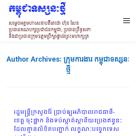
Author Archives:
ក្រុមការងារ កម្ពុជាទស្សនៈ
ថ្មី
រដ្ឋមន្ត្រីក្រសួងរ៉ែ ប្រាប់ឲ្យអភិបាលរាជធានី-
ខេត្ត ចុះផ្អាក និងទប់ស្កាត់ស្ថានីយប្រេងឥន្ធនៈ
ដែលគ្មានលិខិតបញ្ជាក់ លក្ខណៈបច្ចេកទេស