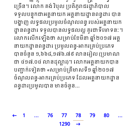
ច្រើន។ លោក គង់ វិបុល ប្រតិភូរាជរដ្ឋាភិបាល
ទទួលបន្ទុកជាអគ្គនាយក អគ្គនាយដ្ឋានពន្ធដារ បាន
បង្ហាញ លទ្ធផលប្រមូលចំណូលពន្ធ របស់អគ្គនាយក
ដ្ឋានពន្ធដារ ទទួលបានលទ្ធផលល្អ គួរជាទីមោទនៈ។
លោកលើកឡើងថា សម្រាប់ខែមីនា ឆ្នាំ២០១៧ អគ្គ
នាយកដ្ឋានពន្ធដារ ប្រមូលពន្ធ-អាករគ្រប់ប្រភេទ
បានចំនួន ១,៦៦៨,១៧៦.៧៩ លានរៀល (ប្រមាណ
ជា ៤១៧.០៤ លានដុល្លារ)។ លោកអគ្គនាយកបាន
បញ្ជាក់ទៀតថា «សម្រាប់ត្រីមាសទី១ ឆ្នាំ២០១៧
ចំណូលពន្ធ-អាករគ្រប់ប្រភេទ ដែលអគ្គនាយកដ្ឋាន
ពន្ធដារប្រមូលបាន មានចំនួន…
1
…
76
77
78
79
80
…
1290