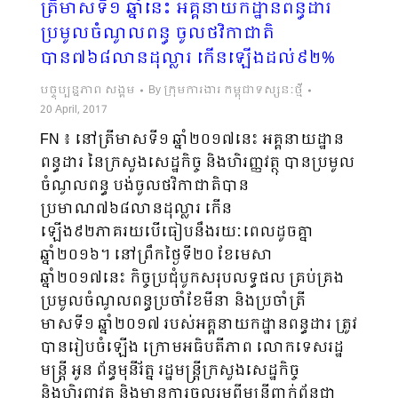
ត្រីមាសទី១ ឆ្នាំនេះ អគ្គនាយកដ្ឋានពន្ធដារ
ប្រមូលចំណូលពន្ធ ចូលថវិកាជាតិ
បាន៧៦៨លានដុល្លារ កើនឡើងដល់៩២%
បច្ចុប្បន្នភាព សង្គម
By
ក្រុមការងារ កម្ពុជាទស្សនៈថ្មី
20 April, 2017
FN ៖ នៅត្រីមាសទី១ ឆ្នាំ២០១៧នេះ អគ្គនាយដ្ឋាន
ពន្ធដារ នៃក្រសួងសេដ្ឋកិច្ច និងហិរញ្ញវត្ថុ បានប្រមូល
ចំណូលពន្ធ បង់ចូលថវិកាជាតិបាន
ប្រមាណ៧៦៨លានដុល្លារ កើន
ឡើង៩២ភាគរយបើធៀបនឹងរយៈពេលដូចគ្នា
ឆ្នាំ២០១៦។ នៅព្រឹកថ្ងៃទី២០ ខែមេសា
ឆ្នាំ២០១៧នេះ កិច្ចប្រជុំបូកសរុបលទ្ធផល គ្រប់គ្រង
ប្រមូលចំណូលពន្ធប្រចាំខែមីនា និងប្រចាំត្រី
មាសទី១ ឆ្នាំ២០១៧ របស់អគ្គនាយកដ្ឋានពន្ធដារ ត្រូវ
បានរៀបចំឡើង ក្រោមអធិបតីភាព លោកទេសរដ្ឋ
មន្ត្រី អូន ព័ន្ធមុនីរ័ត្ន រដ្ឋមន្ត្រីក្រសួងសេដ្ឋកិច្ច
និងហិរញ្ញវត្ថុ និងមានការចូលរួមពីមន្ត្រីពាក់ព័ន្ធជា