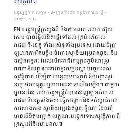
សុវត្ថិភាព
បច្ចុប្បន្នភាព សង្គម
By
ក្រុមការងារ កម្ពុជាទស្សនៈថ្មី
20 April, 2017
FN ៖ រដ្ឋមន្ត្រីក្រសួងរ៉ែ និងថាមពល លោក ស៊ុយ
សែម បានធ្វើលិខិតផ្ញើទៅដល់ គ្រប់អភិបាល
រាជធានី-ខេត្ត ទាំងអស់ទូទាំងប្រទេស ដោយជំរុញ
ឲ្យមានការរិតបន្តឹង ចំពោះស្ថានីយប្រេងឥន្ធនៈ និង
ឧស្ម័នឥន្ធនៈ ដែលបើកអាជីវកម្មក្នុងភូមិសាស្ត្រ
រាជធានីខេត្ត ឲ្យគោរពនូវលក្ខខណ្ឌ បច្ចេកទេស
សុវត្ថិភាព ដើម្បីកាត់បន្ថយទប់ស្កាត់ និងបង្ការនូវ
ឧប្បទវហេតុផ្ទុះ ឬឆាបឆេះនានាកើតឡើង។ ជាមួយ
គ្នានេះដែរ លោករដ្ឋមន្ត្រីក៏បានជំរុញឲ្យ អភិបាល
រាជធានីខេត្តទាំងអស់ ធ្វើការផ្អាកនិងទប់ស្កាត់រាល់
ការសាងសង់ ស្ថានីយប្រេងឥន្ធនៈថ្មីណា ដែលពុំ
មានលិខិតបញ្ជាក់ លក្ខណៈបច្ចេកទេសសុវត្ថិភាព ពី
ក្រសួងរ៉ែនិងថាមពល៕