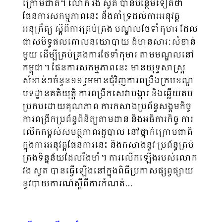
ក្រោមជាតិ។ លោក ​វង សូត បានបន្ថែមទៀតថា
ផែនការសកម្មភាពនេះ នឹងគាំទ្រដល់ការអនុវត្ត
អនុក្រឹត្យ ស្តីពីការគ្រប់គ្រង មណ្ឌលថែទាំកុមារ ដែល
ជាសមិទ្ធផលគោលនយោបាយ ដ៏មានសារៈសំខាន់​​
មួយ ដើម្បីគ្រប់គ្រងការថែទាំកុមារ តាមមណ្ឌលនៅ
កម្ពុជា។ ផែនការសកម្មភាពនេះ មានយុទ្ធសាស្រ្ត
សំខាន់ៗចំនួន១១ រួមមានជុំវិញការពង្រឹងក្របខណ្ឌ​
បទដ្ឋានគតិយុត្តិ ការពង្រីកសេវាបង្ការ និងឆ្លើយតប
ប្រកបដោយគុណភាព ការកសាងប្រព័ន្ធសង្គមកិច្ច
ការពង្រីកប្រព័ន្ធពិនិត្យតាមដាន និងអធិការកិច្ច ការ
លើកកម្ពស់សមត្ថភាពរដ្ឋបាល នៅថ្នាក់ក្រោមជាតិ
ក្នុងការអនុវត្តផែនការនេះ និងកសាងនូវ ប្រព័ន្ធគ្រប់
គ្រងទិន្នន័យដែលរឹងមាំ។ ការលើកឡើងរបស់លោក
វង សូត បានធ្វើឡើងនៅក្នុងពិធីប្រកាសផ្សព្វផ្សាយ
នូវបាយការណ៍ស្តីពីការកំណត់…