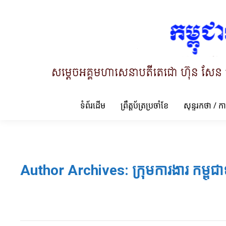
ទំព័រដើម
ព្រឹត្តប័ត្រប្រចាំខែ
សុន្ទរកថា / ក
Author Archives:
ក្រុមការងារ កម្ពុជា