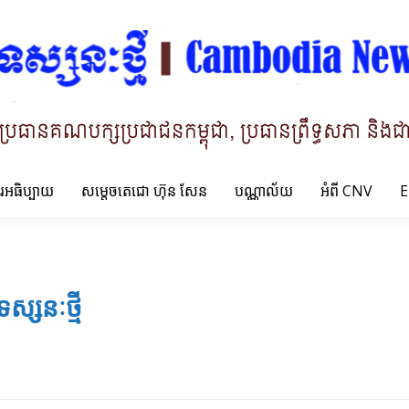
ារអធិប្បាយ
សម្តេចតេជោ ហ៊ុន សែន
បណ្ណាល័យ
អំពី CNV
E
ទស្សនៈថ្មី