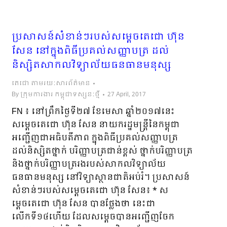
ប្រសាសន៍សំខាន់ៗរបស់សម្តេចតេជោ ហ៊ុន
សែន នៅក្នុងពិធីប្រគល់សញ្ញាបត្រ ដល់
និស្សិតសាកលវិទ្យាល័យធនធានមនុស្ស
តេជោ តាមរយៈសារព័ត៌មាន
By
ក្រុមការងារ កម្ពុជាទស្សនៈថ្មី
27 April, 2017
FN ៖ នៅព្រឹកថ្ងៃទី២៧ ខែមេសា ឆ្នាំ២០១៧នេះ
សម្ដេចតេជោ ហ៊ុន សែន នាយករដ្ឋមន្ត្រីនៃកម្ពុជា ​
អញ្ជើញជាអធិបតីភាព ក្នុងពិធីប្រគល់សញ្ញាបត្រ
ដល់និស្សិតថ្នាក់ បរិញ្ញាបត្រជាន់ខ្ពស់ ថ្នាក់បរិញ្ញាបត្រ
និង​ថ្នាក់បរិញ្ញាបត្ររងរបស់សាកលវិទ្យាល័យ
ធនធានមនុស្ស នៅវិទ្យាស្ថានជាតិអប់រំ។ ប្រសាសន៍
សំខាន់ៗរបស់សម្តេចតេជោ ហ៊ុន សែន៖ * ស
ម្តេចតេជោ​ ហ៊ុន សែន បានថ្លែងថា​ នេះជា
លើកទី១៤ហើយ ដែលសម្តេចបានអញ្ជើញចែក