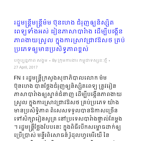
រដ្ឋមន្ដ្រីមន្ដ្រីម៉ម ប៊ុនហេង ជំរុញឲ្យនិស្សិត​
ពេទ្យ​ទាំងអស់ រៀនភាសាបារំាង ដើម្បីបង្កើន​
ភាពងាយស្រួល ក្នុងការស្រាវជ្រាវឱសថ គ្រប់
ប្រភេទឲ្យមានប្រសិទ្ធភាពខ្ពស់
បច្ចុប្បន្នភាព សង្គម
By
ក្រុមការងារ កម្ពុជាទស្សនៈថ្មី
27 April, 2017
FN ៖ រដ្ឋមន្ដ្រីក្រសួងសុខាភិបាលលោក ម៉ម
ប៊ុនហេង បានថ្លែងជំរុញឲ្យនិស្សិតពេទ្យ ត្រូវរៀន
ភាសាបារំាងឲ្យស្ទាត់​ជំនាញ ដើម្បីបង្កើនភាពងាយ
ស្រួល ក្នុងការស្រាវជ្រាវឱសថ គ្រប់ប្រភេទ យ៉ាង
មានប្រសិទិ្ធភាព ពិសេសទទូលបានឱកាស​ច្រើន
ទៅសិក្សារៀនសូត្រ នៅប្រទេសបារំាងផ្ទាល់តែម្ដង
។ រដ្ឋមន្ដ្រីថ្លែងបែបនេះ ក្នុងពិធីបើកសម្ពោធដាក់ឲ្យ
ប្រើប្រាស់ មន្ទីរពិសោធន៍ រ៉ូដុលហ្វមេរីយើ នៃ