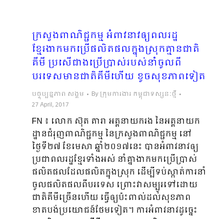
ក្រសួងពាណិជ្ជកម្ម អំពាវនាវឲ្យពលរដ្ឋ
ខ្មែរងាកមកប្រើផលិតផលក្នុងស្រុកគ្មានជាតិ
គីមី ប្រសើជាងប្រើប្រាស់របស់នាំចូលពី
បរទេសមានជាតិគីមីហើយ ខូចសុខភាពទៀត
បច្ចុប្បន្នភាព សង្គម
By
ក្រុមការងារ កម្ពុជាទស្សនៈថ្មី
27 April, 2017
FN ៖ លោក ស៊ុត តារា អគ្គនាយករង នៃអគ្គនាយក
ដ្ឋានជំរុញពាណិជ្ជកម្ម នៃក្រសួងពាណិជ្ជកម្ម នៅ
ថ្ងៃទី២៧ ខែមេសា ឆ្នាំ២០១៧នេះ បានអំពាវនាវឲ្យ
ប្រជាពលរដ្ឋខ្មែរទាំងអស់ នាំគ្នាងាកមកប្រើប្រាស់
ផលិតផលដែលផលិតក្នុងស្រុក ដើម្បីទប់ស្កាត់ការនាំ
ចូលផលិតផលពីបរទេស ព្រោះវាសម្បូរទៅដោយ
ជាតិគីមីច្រើនហើយ ធ្វើឲ្យប៉ះពាល់ដល់សុខភាព
ខាតបង់ប្រយោជន៍ថែមទៀត។ ការអំពាវនាវដូច្នេះ