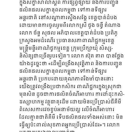
ក្នុងសិក្ខាសាលាស្តីពី ការផ្សព្វផ្សាយ និងការបញ្ជូន
ផលិតផលសក្តានុពលកម្ពុជា ទៅកានទីផ្សារ
អន្តរជាតិ នៅសណ្ឋាគារស្ទឹងសង្កែ ខេត្តបាត់ដំបង
ដោយមានការចូលរួមពីលោកស្រី ជួង ចន្ធី តំណាង
លោក ច័ន្ទ សុផល អភិបាលខេត្តបាត់ដំបង ប្រតិភូ
ក្រសួងអមដំណើរ ប្រធានសភាពាណិជ្ជកម្មខេត្ត
មន្រ្តីមន្ទីរពាណិជ្ចកម្មខេត្ត ក្រុមប្រឹក្សាឃុំ សិស្ស-
និសិត្សជាច្រើនរូបទៀត។ លោក ស៊ុត តារា បានថ្លែង
យ៉ាងដូច្នេះថា «ដើម្បីពង្រឹងសុវត្តិភាព និងការបញ្ជូន
ផលិតផលសក្តានុពលកម្ពុជា ទៅកាន់ទីផ្សារ
អន្តរជាតិ ប្រកបដោយគុណភាពរឹងមាំបាននោះ
យើងត្រូវពង្រឹងប្រជាកសិករ ពាណិជ្ជករក្នុងស្រុកជា
មុនសិន ដូចជាការផលិតចំណីអាហារ ការដាំដុះកសិ-
ឧស្សាហកម្ម វត្ថុធាតុដើម ដោយមិនប្រើប្រាស់ជីគីមី
ពិសេសការវេចខ្ចប់អនាម័យល្អ លើចំណីអាហារ
ដែលគ្មានជាតិគីមី ទើបផលិតផលទាំងអស់នោះ មិន
ធ្វើឲ្យប៉ះពាល់សុខភាពអ្នកប្រើប្រាស់ដែរ»។ លោក