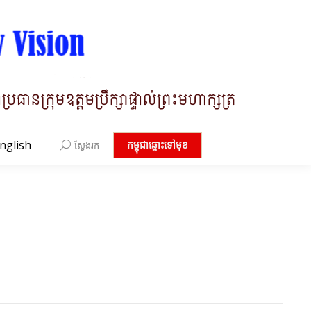
nglish
Search:
កម្ពុជាឆ្ពោះទៅមុខ
ស្វែងរក