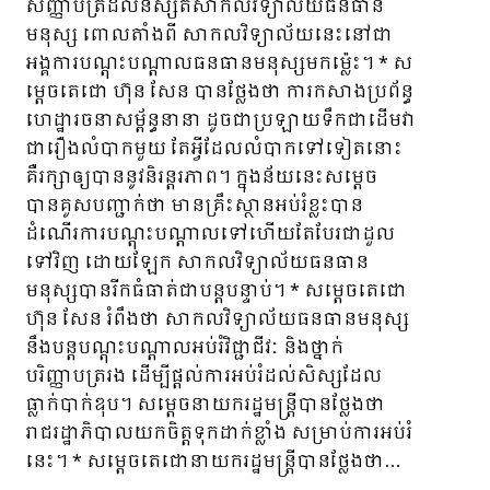
សញ្ញាបត្រដល់និស្សិតសាកលវិទ្យាល័យធនធាន
មនុស្ស​ ពោលតាំងពី សាកលវិទ្យាល័យនេះនៅជា
អង្គការបណ្តុះបណ្តាលធនធានមនុស្សមកម្ល៉េះ។ * ស
ម្តេចតេជោ ហ៊ុន សែន បានថ្លែងថា ការកសាងប្រព័ន្ធ
ហេដ្ឋារចនាសម្ព័ន្ធនានា ដូចជាប្រឡាយទឹកជាដើមវា
ជារឿងលំបាកមួយ តែអ្វីដែលលំបាកទៅទៀតនោះ
គឺរក្សាឲ្យបាននូវនិរន្តរភាព។ ក្នុងន័យនេះសម្តេច
បានគូសបញ្ជាក់ថា មានគ្រឹះស្ថានអប់រំខ្លះ​បាន
ដំណើរការបណ្តុះបណ្តាលទៅហើយតែបែរជាដួល
ទៅវិញ ដោយឡែក សាកលវិទ្យាល័យធនធាន
មនុស្សបានរីកធំធាត់ជាបន្តបន្ទាប់។ * សម្តេចតេជោ
ហ៊ុន សែន រំពឹងថា សាកលវិទ្យាល័យធនធានមនុស្ស
នឹងបន្តបណ្តុះបណ្តាលអប់រំវិជ្ជាជីវៈ និងថ្នាក់
បរិញ្ញាបត្ររង ដើម្បីផ្តល់ការអប់រំដល់សិស្សដែល
ធ្លាក់បាក់ឌុប។ សម្តេចនាយករដ្ឋមន្ត្រីបានថ្លែងថា
រាជរដ្ឋាភិបាលយកចិត្តទុកដាក់ខ្លាំង សម្រាប់ការអប់រំ
នេះ។ * សម្តេចតេជោនាយករដ្ឋមន្ត្រីបានថ្លែងថា…