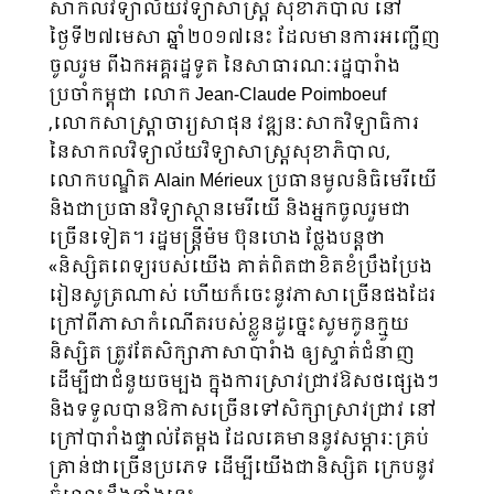
សាកលវិទ្យាល័យវិទ្យាសាស្ដ្រ សុខាភិបាល នៅ
ថ្ងៃទី២៧មេសា ឆ្នាំ២០១៧នេះ ដែលមានការអញ្ជើញ
ចូលរួម ពីឯកអគ្គរដ្ឋទូត នៃសាធារណៈរដ្ឋបារំាង
ប្រចាំកម្ពុជា លោក Jean-Claude Poimboeuf
,លោកសាស្ដ្រាចារ្យសាផុន វឌ្ឍនៈសាកវិទ្យាធិការ
នៃសាកលវិទ្យាល័យ​វិទ្យាសាស្ដ្រ​សុខាភិបាល,
លោកបណ្ឌិត Alain Mérieux ប្រធានមូលនិធិមេរីយើ
និងជាប្រធានវិទ្យាស្ថានមេរីយើ និងអ្នកចូលរួមជា
ច្រើនទៀត។ រដ្ឋមន្ដ្រីម៉ម ប៊ុនហេង ថ្លែងបន្ដថា
«និស្សិតពេទ្យរបស់យើង គាត់ពិតជាខិតខំប្រឹងប្រែង
រៀនសូត្រណាស់ ហើយក៏ចេះនូវភាសាច្រើនផងដែរ
ក្រៅពីភាសាកំណើតរបស់ខ្លួនដូច្នេះសូមកូនក្មួយ
និស្សិត ត្រូវតែសិក្សាភាសាបារំាង ឲ្យស្ទាត់ជំនាញ
ដើម្បីជាជំនួយចម្បង ក្នុងការស្រាវជ្រាវឱសថផ្សេងៗ
និងទទួលបានឱកាសច្រើនទៅសិក្សាស្រាវជ្រាវ នៅ
ក្រៅបារាំងផ្ទាល់តែម្ដង ដែលគេមាននូវសម្ភារៈគ្រប់
គ្រាន់ជាច្រើនប្រភេទ ដើម្បីយើងជានិស្សិត ក្រេបនូវ