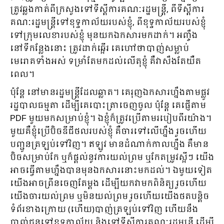
ត្រូវឆ្លងកាត់ពីក្រសួងទៅទីស្តីការគណៈរដ្ឋមន្ត្រី, ពីទីស្តីការ
គណៈរដ្ឋមន្ត្រីទៅខុទ្ទកាល័យរបស់ខ្ញុំ, ពីខុទ្ទកាល័យរបស់ខ្ញុំ
ទៅក្រុមលេខារបស់ខ្ញុំ មុនយកឯកសារមកដាក់។ អញ្ចឹង
នៅទីកន្លែងនោះ ត្រូវដាក់ឆ្អើរ គេហៅថាបាញ់សម្លាប់
មេរោគទាំងអស់ ទម្រាំតែមកដល់លើតុខ្ញុំ គឺវាសឹងតែយឺត
ពេល។
ប៉ុន្តែ នៅមានរដ្ឋមន្ត្រីដែលឆ្លាត។ គេរុញឯកសារហ្នឹងតាមផ្លូវ
រដ្ឋបាលធម្មតា ដើម្បីគេបោះត្រាចេញចូល ប៉ុន្តែ គេផ្ញើតាម
PDF មួយមកសម្រាប់ខ្ញុំ។ ឯខ្ញុំក៏ត្រូវប្រើតាមរបៀបពីរយ៉ាង។
មួយគឺខ្ញុំប្រើប៊ិចឌីជីថលរបស់ខ្ញុំ គឺចារទៅលើហ្នឹង រួចហើយ
បញ្ជូនត្រឡប់ទៅវិញ។ ឥឡូវ មានដំណាក់កាលហ្នឹង គឺមាន
ប៊ិចសម្រាប់កែ ឬក៏ផ្តល់នូវការយល់ព្រម ឬកែតម្រូវស្អីៗ យើង
អាចធ្វើតាមហ្នឹងបានមុនឯកសារនោះមកដល់។ ឯមួយទៀត
យើងអាចព្រីនចេញតែម្តង ដើម្បីយកវាមកពិនិត្យ រួចហើយ
យើងចារយល់ព្រម ឬមិនយល់ព្រម រួចហើយយើងថតបន្តិច
ទំព័រខាងក្រោយ (ហើយ)បាញ់ត្រឡប់ទៅវិញ ហើយនឹង
បាញ់ជូនទៅខុទ្ទកាល័យ និងទៅទីស្តីការគណៈរដ្ឋមន្ត្រី ដើម្បី