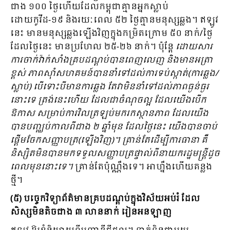
ជាង ១០០ ថ្ងៃហើយដែលកម្ពុជាគ្មានអ្នកស្លាប់
ដោយកូវីដ-១៩ និងរយៈពេល ៥២ ថ្ងៃគ្មានមនុស្សឆ្លង។ ឥឡូវ
នេះ មានមនុស្សឆ្លងឡើងវិញក្នុងកម្រិត​ក្រោម ៥០ នាក់/ថ្ងៃ
ដែលថ្ងៃនេះ មានប្រហែល ២៥-២៦ នាក់។ ប៉ុន្ដែ
ដោយសារ
ការចាក់វ៉ាក់សាំង​គ្របដណ្ដប់បានពេញលេញ និងមានអត្រា
ខ្ពស់ ភាពស៊ាំសហគមន៍បាននាំទៅដល់ការទប់ស្កាត់(ការឆ្លង/
ស្លាប់) បើទោះបីមានការ​ឆ្លង តែវាមិននាំទៅដល់ភាពធ្ងន់ធ្ងរ
នោះទេ ត្រង់នេះហើយ ដែលជាចំណុចល្អ ដែលយើងបើក
ឱកាស សម្រាប់ការវិល​ត្រឡប់មករកស្ថានភាព ដែលយើង
បានបញ្ឈប់កាលពីជាង ២ ឆ្នាំមុន ដែលថ្ងៃនេះ យើងបាន​ចាប់
ផ្ដើមចែកសញ្ញាបត្រ(ឡើងវិញ)។ គ្រាន់តែដើម្បីការធានា គឺ
និស្សិតមិនបានមកទទួលសញ្ញាបត្រផ្ទាល់ពីនាយក​រដ្ឋ​មន្ដ្រីដូច
ពេលមុននោះទេ។
គ្រាន់តែប៉ុណ្ណឹងទេ។ អាហ្នឹងហើយគន្លង
ថ្មី។
(៥) បច្ចេកវិទ្យាព័ត៌មានគ្របដណ្តប់ក្នុងវិស័យអប់រំ ដែល
សិស្សមិនតិចជាង ៣ លាននាក់ រៀនអនឡាញ