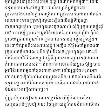
មូលដ្ឋាននៅប្រទេសថៃទេ ប៉ុន្តែ គេដាក់មកកម្ពុជា។ យើង
ទទួលមកដាក់នៅកម្ពុជា។ ដល់សង្វាក់ផ្គត់ផ្គង់នៅ
ប្រទេសថៃមានវិបត្តិ គេពង្រីកនៅប្រទេសកម្ពុជាកាន់តែធំ។
ពេលនោះមានក្រុមហ៊ុនមួយទៀតផលិតម៉ូទ័រដូចគ្នា
បានមកជួបខ្ញុំថា ក្រុមហ៊ុននេះតូចណាស់ សុំឱ្យក្រុមហ៊ុនខ្ញុំធ្វើ
ទៅ។ បានខ្ញុំប្រាប់ទៅអ្នកវិនិយោគដែលមកជួបខ្ញុំថា ខ្ញុំមិន
ខ្វល់ថាត្រីណាតូច/ធំទេ ត្រីណាមកដល់មុនខ្ញុំស៊ីត្រីហ្នឹង។
នេះជាចំណុចពិសេសរបស់ខ្ញុំ។ អញ្ចឹង បើខ្ញុំរង់ចាំអ្នកឯងជា
ក្រុមហ៊ុនធំមកដល់ ហើយខ្ញុំបដិសេធក្រុមហ៊ុនតូច នោះគឺ
មិនមែនជាវិធីដែលកម្ពុជាធ្វើពីមុនមកទេ ព្រោះកម្ពុជាមាន
ដំណាក់កាលរបស់វា។ ដំណាក់កាលគេភ័យខ្លាច ប៉ុន្តែ មាន
អ្នកវិនិយោគមួយចំនួនគេហ៊ានមក យើងត្រូវតែទទួលអ្នក
ហ៊ានមក។ កុំចាំដល់ពេលស្រួលហើយ មកដល់ថាយើងអត់
ទទួលស្វាគមន៍វិនិយោគ ចុះកាលពីពេលឯងពិបាកហ្អែងក៏
មិនមក? អារឿងវាអញ្ចេះ។
ខ្ញុំប្រាប់មួយទៀតថា លោកត្រូវគិត បើខ្ញុំបំពានលើការ
សម្រេចលើក្រុមហ៊ុននេះ ថ្ងៃក្រោយខ្ញុំក៏អាចបំពានលើការ