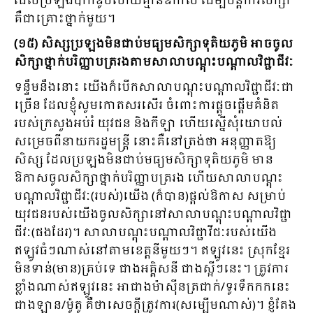
ដែលប្រឡងបាក់ឌូបិ៍ហើយគ្មានឱកាស ដើម្បីបន្តការសិក្សា
គឺជាគ្រោះថ្នាក់មួយ។
(១៥) សិស្សប្រឡងមិនជាប់មធ្យមសិក្សាទុតិយភូមិ អាចចូល
សិក្សាថ្នាក់បរិញ្ញាបត្ររងតាមសាលាបណ្តុះបណ្តាលវិជ្ជាជីវៈ
ទន្ទឹមនឹងនោះ យើងក៏បើកសាលាបណ្តុះបណ្តាលវិជ្ជាជីវៈជា
ច្រើន ដែលខ្ញុំសូមកោតសរសើរ ចំពោះការផ្តួចផ្តើមគំនិត
របស់ក្រសួងអប់រំ យុវជន និងកីឡា ហើយស្នើសុំយោបល់
សម្រេចពីនាយករដ្ឋមន្ត្រី នោះគឺនៅត្រង់ថា អនុញ្ញាតឱ្យ
សិស្ស ដែលប្រឡងមិនជាប់មធ្យមសិក្សាទុតិយភូមិ មាន
ឱកាសចូលសិក្សាថ្នាក់បរិញ្ញាបត្ររង ហើយសាលាបណ្តុះ
បណ្តាលវិជ្ជាជីវៈ(របស់)យើង (ក៏បាន)ផ្តល់ឱកាស សម្រាប់
យុវជនរបស់យើងចូលសិក្សានៅសាលាបណ្តុះបណ្តាលវិជ្ជា
ជីវៈ(ផងដែរ)។ សាលាបណ្តុះបណ្តាលវិជ្ជាវីជៈរបស់យើង
ឥឡូវធំៗណាស់នៅតាមខេត្តនីមួយៗ។ ឥឡូវនេះ ស្រុកខ្មែរ
មិនទាន់(មាន)គ្រប់ទេ ជាងអគ្គិសនី ជាងស្អីៗនេះ។ ត្រូវការ
ខ្លាំងណាស់ឥឡូវនេះ អាជាងម៉ាស៊ីនត្រជាក់/ទូរទឹកកកនេះ
ជាងឡាន/ម៉ូតូ គឺថាសេចក្តីត្រូវការ(សម្បើមណាស់)។ ខ្ញុំតែង