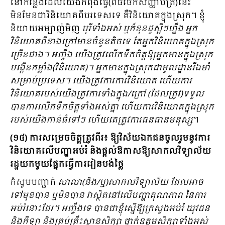
នៅកន្លែងដែលយើងកំពុងធ្វើ(ពិធីចែកសញ្ញាបត្រ)នេះ
មិនមែនជាវិនិយោគពីបរទេសទេ គឺវិនិយោគក្នុងស្រុក។ ខ្ញុំ
និយាយអម្បាញ់មិញ
បុរីទាំងអស់​ ឬក៏ខុនដូស្អីៗហ្នឹង អ្នក
វិនិយោគពីខាងក្រៅមានចំនួនតិចទេ តែអ្នកវិនិយោគក្នុងស្រុក
ច្រើនជាង។ អញ្ចឹង យើងត្រូវលើកទឹកចិត្តឱ្យអ្នកមានក្នុងស្រុក
បង្កើនកម្លាំង(វិនិយោគ)។ អ្នកមានក្នុងស្រុកជាមូលដ្ឋានរឹងមាំ
សម្រាប់ប្រទេស។ យើងត្រូវការការវិនិយោគ ហើយការ
វិនិយោគរបស់យើងត្រូវការទាំងក្នុង/ក្រៅ (ដែលត្រូវ)ទទួល
បានការលើកទឹកចិត្តទាំងអស់គ្នា ហើយការវិនិយោគក្នុងស្រុក
របស់យើងកាន់ធំទៅៗ ហើយគេត្រូវការធនធានមនុស្ស
។
(១៤) ការសម្រេចចិត្តត្រូវពីរ៖ ឱ្យវិស័យឯកជនចូលរួមនូវការ
វិនិយោគលើបញ្ហាអប់រំ និងផ្តល់ឱកាសឱ្យសាកលវិទ្យាល័យ
រដ្ឋយកមួយផ្នែកធ្វើការរៀនបង់ថ្លៃ
ក៏សូមបញ្ជាក់
សាលា(និង/ឬ)សាកលវិទ្យាល័យ ដែលអាច
ទៅមុខបាន ឬមិនបាន វាស្ថិតនៅលើបញ្ហាគុណភាព នៃការ
អប់រំនោះដែរ។ អញ្ចឹងទេ បានជាខ្ញុំស្នើឱ្យក្រសួងអប់រំ យុវជន
និងកីឡា និងគ្រប់គ្រឹះស្ថានសិក្សា ថ្នាក់ឧត្តមសិក្សាទាំងអស់