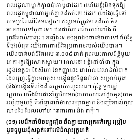
ពលរដ្ឋណាម្នាក់គ្មានប៉ាឆាបូជាដែរ។ (ហើយខ្ញុំ)មិនទុកឱ្យ
ពលរដ្ឋកម្ពុជាណាម្នាក់គ្មានដីកប់នោះដែរ។ (យើង)ធ្វើទៅ
តាមប្រពៃណីថែមទៀត។ ឥស្លាមក៏ត្រូវមានដីកប់ មិន
អាចយកទៅបូជាទេ។ ជនជាតិភាគតិចរបស់យើង គឺ
ត្រូវតែកប់/បញ្ចុះ។ អញ្ចឹងទេ ចង់អ្នកឯងថាម៉េចថាទៅ ក៏ប៉ុន្តែ
ទីចុងបំផុត យើងការពារជីវិតប្រជាជនរបស់យើងបាន។
យើងបាត់បង់ជីវិតអស់ ៣,០០៥​ នាក់ ក្នុងរយៈកាលដ៏ខ្លីមួយ
ជាការគួរឱ្យសោកស្តាយ។ ពេលនោះ ខ្ញុំនៅចាំថា ក្នុង
រង្វង់ខែក្កដា ខែសីហា ខែកញ្ញានេះ ជាពេលវេលាដ៏លំបាក
ដែលរុញធ្វើក្តារមឈូស បង្កើននូវចំនួនប៉ាឆា សម្រាប់បូជា
(និង)បង្កើនទីតាំងដី សម្រាប់បញ្ចុះសព។ ប៉ុន្តែ មួយឆ្នាំ
ក្រោយ យើងបែរជានាំគ្នាវិលមក(រកការរស់នៅដូចមុន)តាម
របៀបមួយថ្មី គឺនាំគ្នាពាក់ម៉ាស រក្សាគម្លាត និងប្រើអាល់កុល
លាងដៃ ដែលហៅថា “៣ការពារ និង ៣កុំ”។
(១១) មេដឹកនាំមិនបន្តរៀន នឹងក្លាយជាអ្នកអភិរក្ស ប្រៀប
ដូចថ្មមួយដុំសង្កត់ទៅលើដំណុះរុក្ខជាតិ