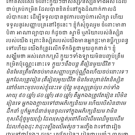
កោតសរសើរ ចំពោះក្មួយៗជាសិស្ស/និស្សិតទាំងអស់ ដែល
ជាប់គ្រប់កម្រិត ដែលបានខិតខំនៅក្នុងដំណាក់កាលដ៏
លំបាកនេះ ដើម្បីទទួលបាននូវការបញ្ចប់ការសិក្សា ហើយ
ទទួល​នូវសញ្ញាបត្រនៅថ្ងៃនេះ។ ខ្ញុំក៏សុំចូលរួម ចំពោះមាតា
បិតា​ អាណាព្យាបាល ក៏ដូចជា ស្វាមី ឬភរិយារបស់និស្សិត
របស់យើង ព្រោះនិស្សិតរបស់យើងមានអ្នកខ្លះមានប្តី/ប្រពន្ធ
ទៅហើយ យើងក៏ត្រូវលើកទឹកចិត្តជាមួយពួកគាត់។ ខ្ញុំ
សង្ឃឹមថា អស់លោក/ស្រី ក្មួយៗទាំងឡាយមិនបញ្ចប់ត្រឹម
កម្រិតប៉ុណ្ណេះនោះទេ
ក្មួយៗនឹងបន្ត គឺរៀនមួយជីវិត។
មិនមែនត្រឹមតែចប់មានសញ្ញាបត្រប៉ុណ្ណឹងហើយចប់នោះទេ។
អ្នកដែលត្រូវរៀន (គឺរៀន)មួយជីវិត មិនមែនគ្រាន់តែនិស្សិត
នៅចំពោះមុខរបស់ខ្ញុំនេះទេ ប៉ុន្តែ មនុស្សគ្រប់រូប រាប់ទាំង
អាយុ ៩០ (ឆ្នាំ) ៨០ (ឆ្នាំ) ៧០ (ឆ្នាំ) គឺអ្នកឯងត្រូវតែរៀន បើមិន
រៀនទេ អ្នកឯងក្លាយទៅជាអភិរក្សនិយម ហើយបើសិនជាមេ
ដឹកនាំ ឬក៏អ្នកជំនាន់មុនចូលទៅក្នុងអភិរក្សនិយម វាមិន
ខុសពីដុំថ្មមួយ(ដុំ) ដែល(សង្កត់)នៅពីលើដើមឈើមួយដើម
ដែលកំពុងដុះ វាដុះឡើងលើអត់រួច។
អញ្ចឹង វាទៅជាវៀច
(វា)ទៅជាខ្នែង។ ដូច្នេះ ត្រូវតែរៀន។ រៀនជាប្រចាំ។ ពាក្យថា