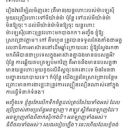
ទៅហើយ។
រឿងរ៉ាវពីម្សិលមិញនេះ (គឺមាន)យន្តហោះរបស់ម៉ាឡេស៊ី
មួយ(គ្រឿ)ហោះទៅមីយ៉ាន់ម៉ា ប៉ុន្តែ ទៅដល់មីយ៉ាន់ម៉ា
មិនឱ្យចុះ។ ដល់មីយ៉ាន់ម៉ាមិនឱ្យចុះ យន្តហោះ
ម៉ាឡេស៊ី(នោះ)ត្រូវហោះមកបាងកក។ អញ្ចឹង ខ្ញុំឱ្យ
ស្រាវជ្រាវភ្លាម។ កៅ គឹមហួន ត្រូវបានទទួលតែងតាំងជាអគ្គ
លេខាធិការអាស៊ាននៅដើមឆ្នាំក្រោយនេះ ខ្ញុំឱ្យស្វែងរកថា
មកពីអីបានជាប្រទេសក្នុងអាស៊ានគ្នាឯងមានឧបសគ្គអី?
ប៉ុន្តែ ការឆ្លើយតបត្រឡប់មកវិញ គឺអាចនឹងមានឧបសគ្គថា
មានយន្តហោះមួយខូចលើពីស្តចុះចតនោះទេ មិនមែនជា
បញ្ហានយោបាយទេ។ ក៏ប៉ុន្តែ យើងត្រូវតែស្រាវជ្រាវបន្ថែម
ព្រោះមានការងារខ្លះវាត្រូវការល្បឿនលឿនណាស់នៅក្នុង
ការធ្វើទំនាក់ទំនង។
អញ្ចឹងទេ
ខ្ញុំគួរតែលើកទឹកចិត្តដល់គ្រប់វិស័យទាំងអស់ ដែល
ប្រើប្រាស់តាមប្រព័ន្ធអនឡាញ។ ឥឡូវ ស្អីក៏អនឡាញដែរ។
អនឡាញតាំងពីតាក់ស៊ី/កង់បី។ អនឡាញទាំងអស់។
ឌីជីថលទាំងអស់។ លេងរបៀបហ្នឹង។ នេះហើយដែលខ្ញុំចង់