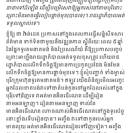
នឹងរកឃើញ។ អញ្ចឹង
ត្រូវតែជំរុញល្បឿនឱ្យបណ្តាក្រុមហ៊ុន
នានាទៅដំឡើង ដើម្បីបម្រើសេវាឱ្យអ្នករស់នៅតាមបុរីនោះ
ព្រោះមិនអាចធ្វើរបៀបផ្តាច់មុខ(បានទេ)។ រាជរដ្ឋាភិបាលអត់
ទទួលស្គាល់ទេ
។​
ខ្ញុំឱ្យ ជា វ៉ាន់ដេត ប្រកាសនៅក្នុងពេលការធ្វើសន្និសីទសារ
ព័ត៌មាន ទាក់ទិនជាមួយនឹងវឌ្ឍនភាព ស្តីពីរយៈពេល ៥ ឆ្នាំ
នៃផ្នែកទូរគមនាគមន៍ និងប្រៃសណីយ៍ គឺឱ្យប្រកាសបញ្ចប់
ព្រោះអាហ្នឹងរាជរដ្ឋាភិបាលអត់ទទួលខុសត្រូវ ហើយរាជ
រដ្ឋាភិបាលលើកទឹកចិត្តឱ្យមានការប្រកួតប្រជែង មិនមែន
លើកទឹកចិត្តឱ្យមានការផ្តាច់មុខទេ។ ខ្ញុំសុំបញ្ជាក់ ទាំងម្ចាស់
បុរី/ក្រុមហ៊ុនទូរគមនាគមន៍។ ឥឡូវ យើងពិនិត្យមើលអញ្ចេះ
អ្នកដែលខាតបង់វាទៅជាតំបន់កូនចៅអ្នកដែលរស់នៅក្នុង
បុរី(ទៅ)វិញទេ វាអត់មានអ៊ិនធើណេត ដើម្បីរៀន
តាមអនឡាញ។ រៀនតាមអនឡាញ ទាល់តែ
មានអ៊ិនធើណេត ហោចណាស់អ៊ិនធើណេតនៅក្នុងទូរស័ព្ទ
នោះខ្លាំងទើបរៀនបាន។ អញ្ចឹង វាទៅជាកូន​របស់អ្នក
មានលុយ អត់មានអ៊ិនធើណេតរៀនទៅវិញទៀត។ អញ្ចឹង