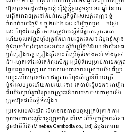
លើកទី ១០ ឆ្នាំ ប៉ុន្តែ ដោយសារកូវីដ-១៩ ឆ្នាំនេះប្រធានក្រុម
ហ៊ុនបានមកជួបជាមួយខ្ញុំ សុំឱ្យខ្ញុំចូលរួមខួប ១០ ឆ្នាំ នៃការ
បង្កើតរោងចក្រនៅតំបន់សេដ្ឋកិច្ចពិសេសភ្នំពេញ។ ខ្ញុំ
កំណត់យកថ្ងៃទី ១ ធ្នូ ២០២២ នេះ ដើម្បីចូលរួម … កន្លែង
នេះ កំពុងតែពង្រីកមានតម្រូវការស្តីអំពីអ្នកបច្ចេកទេស
ហើយចូលកន្លែងហ្នឹងត្រូវតែមានបច្ចេកទេស។ ដំបូងខ្ញុំស្មាន
ម៉ូទ័របូមទឹក (តែ)អានេះអត់ទេ ស្អីក៏ប្រើម៉ូទ័រដែរ។ ម៉ាស៊ីនថត
ឬក៏គ្រឿងយន្ត គ្រឿងស្អីនោះ គឺប្រើម៉ូទ័រទាំងអស់ ទាំងតូច/
ធំ។ រហូតទៅដល់គេកំពុងសិក្សាប្រើម៉ូទ័រសម្រាប់ការថត(ក្នុង
ផ្នែកវេជ្ជសាស្ត្រ) ដោយរាល់ដងការថតសម្រាប់យើង គឺត្រូវ
បញ្ចុះហើយបានថត។ ឥឡូវ គេកំពុងសិក្សាអំពីការប្រើ
ម៉ូទ័រលេប រួចហើយតាមរយៈនោះ គេចាប់ផ្តើមថត។ អាហ្នឹង
គឺយើងស្តាប់អ្នកវិទ្យាសាស្ត្រគេនិយាយទាក់ទងជាមួយនឹង
ក្រុមហ៊ុនផលិតម៉ូទ័រហ្នឹង។
ប្រទេសរបស់យើង បើមានធនធានមនុស្សគ្រប់គ្រាន់ ការ
ចូលមកជាបណ្តើរៗនូវក្រុមហ៊ុន បើទោះបីធំ/តូចក្តីមកសិន។
ដូចជាមីនីប៊ែ (Minebea Cambodia co., Ltd) ដំបូងគេមាន