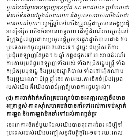
ប្រសិនបើគ្មានអនឡាញមុនកូវីដ-១៩ មកដល់ទេ ប្រហែលជា
ទំនាក់​ទំនង​នៅក្នុងពិភពលោក និងប្រទេសរបស់យើងពិតជា
មានការលំបាក
។ សូម្បីឆ្នាំទៅយើងត្រូវធ្វើជាប្រធានអង្គប្រជុំ
អាស៊ី-អឺរ៉ុប យើងមិនមានលទ្ធភាព ដើម្បីដំណើរការប្រជុំនៅ
ទីក្រុងភ្នំពេញ​ដោយប្រមូលផ្ដុំ​ប្រមុខរដ្ឋ/រដ្ឋាភិបាលជាង ៥០
ប្រទេសមកចូលរួមបាននោះទេ។ ដូច្នេះ ជម្រើស គឺការ
ប្រជុំអនឡាញតែម្ដង។ ២ ឆ្នាំ កន្លងផុតទៅ អាស៊ានដំណើរ
ការតាមប្រព័ន្ធអនឡាញទាំងអស់ ទាំងកម្រិតរដ្ឋមន្ដ្រី ទាំង
កម្រិត​ប្រមុខរដ្ឋ និងប្រមុខរដ្ឋាភិបាល ទាំងនៅវៀតណាម
និងប្រ៊ុយណេ។ ប៉ុន្ដែ ឆ្នាំនេះ តាមរយៈការខិតខំប្រឹងប្រែង​
របស់យើង គឺយើងបានជំរុញឱ្យមានការជួបផ្ទាល់។
(៤) ការចាក់វ៉ាក់សាំង​គ្របដណ្ដប់បានពេញលេញនឹងមាន
អត្រាខ្ពស់ ភាពស៊ាំសហគមន៍បាននាំទៅដល់ការទប់ស្កាត់
ការ​ឆ្លង និងការឆ្លងមិននាំទៅដល់ភាពធ្ងន់ធ្ងរ
នេះជាការខិតខំមួយ ដែលយើងបានពុះពារជំនះ ដើម្បីនាំ
ប្រទេសរបស់យើងបញ្ចៀសនូវវិបត្ដិកូវីដ-១៩។ រយៈពេល