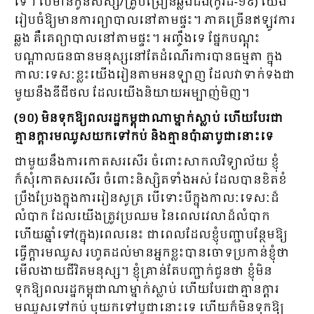
ទេ។ បើមានកូនសិស្ស/គ្រូបង្រៀនឆ្លងជំងឺ(កូវីដ-១៩) យើង
រៀបចំឱ្យមានការព្យាបាលនៅតាមផ្ទះ។ ភាគច្រើនឥឡូវការ
ឆ្លង គឺគេព្យាបាលនៅតាមផ្ទះ។ អញ្ចឹងទេ ផ្នែកបណ្តុះ
បណ្តាលធនធានមនុស្សនៅតែដំណើរការបានធម្មតា ក្នុង
កាលៈទេសៈខ្លះយើងរៀនតាមអនឡាញ ដែលវាទាក់ទងជា
មួយនឹងឌីជីថល ដែលយើងនិយាយអម្បាញ់មិញ។
(១០) ​មិនទុកឱ្យពលរដ្ឋកម្ពុជាណាម្នាក់ស្លាប់ ហើយបែរជា
គ្មានក្តារមឈូសយកទៅកប់ និងគ្មានប៉ាឆាបូជានោះទេ
ជាមួយនឹងការកោតសរសើរ ចំពោះសាកលវិទ្យាល័យ ខ្ញុំ
ក៏សុំកោតសរសើរ ចំពោះនិស្សិតទាំងអស់ ដែលបានខិតខំ
ប្រឹងប្រែងក្នុងការរៀនសូត្រ បើទោះបីក្នុងកាលៈទេសៈដ៏
លំបាក ដែលយើងត្រូវប្រឈម នៃពេលវេលាដ៏លំបាក
ហើយឆ្នាំទៅ(ក្នុង)ពេលនេះ ជាពេលដែលខ្ញុំបញ្ជាបន្ថែមឱ្យ
ធ្វើក្តារមឈូស រហូតដល់មានអ្នកខ្លះបានចោទប្រកាន់ខ្ញុំថា
មើលងាយជីវិតមនុស្ស។ ខ្ញុំគ្រាន់តែបញ្ជាក់ជូនថា ខ្ញុំមិន
ទុកឱ្យពលរដ្ឋកម្ពុជាណាម្នាក់ស្លាប់ ហើយបែរជាគ្មានក្តារ
មឈូសទៅកប់ ឬយកទៅបូជានោះទេ ហើយក៏មិនទុកឱ្យ