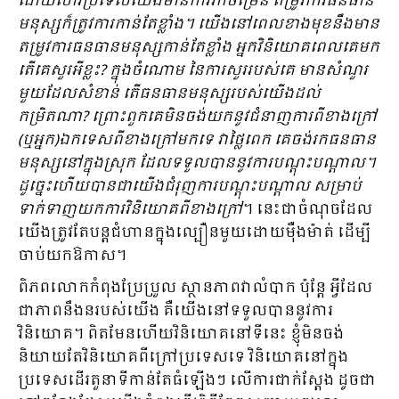
ដោយសារប្រទេសយើងមានការរីកចម្រើន តម្រូវការធនធាន
មនុស្សក៏ត្រូវការកាន់តែខ្លាំង។​ យើងនៅពេលខាងមុខនឹងមាន
តម្រូវការធនធានមនុស្សកាន់តែខ្លាំង អ្នកវិនិយោគពេលគេមក
តើគេសួរអីខ្លះ? ក្នុងចំណោម នៃការសួររបស់គេ មានសំណួរ
មួយដែលសំខាន់ តើធនធានមនុស្សរបស់យើងដល់
កម្រិតណា? ព្រោះពួកគេមិនចង់យកនូវជំនាញការពីខាងក្រៅ
(ឬអ្នក)ឯកទេសពីខាងក្រៅមកទេ វាថ្លៃពេក គេចង់រកធនធាន
មនុស្សនៅក្នុងស្រុក ដែលទទួលបាននូវការបណ្តុះបណ្តាល។
ដូច្នេះហើយបានជាយើងជំរុញការបណ្តុះបណ្តាល សម្រាប់
ទាក់ទាញយកការវិនិយោគពីខាងក្រៅ
។ នេះជាចំណុចដែល
យើងត្រូវតែបន្តជំហានក្នុងល្បឿនមួយដោយម៉ឺងម៉ាត់ ដើម្បី
ចាប់យកឱកាស។
ពិភពលោកកំពុងប្រែប្រួល ស្ថានភាពវាលំបាក ប៉ុន្តែ អ្វីដែល
ជាភាពនឹងនរបស់យើង គឺយើងនៅទទួលបាននូវការ
វិនិយោគ។ ពិតមែនហើយវិនិយោគនៅទីនេះ ខ្ញុំមិនចង់
និយាយតែវិនិយោគពីក្រៅប្រទេសទេ វិនិយោគនៅក្នុង
ប្រទេសដើរតួនាទីកាន់តែធំឡើងៗ លើការជាក់ស្តែង ដូចជា