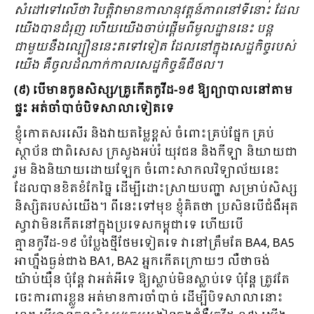
សំដៅទៅលើថា វិបត្តិវាមានកាលានុវត្តន៍ភាពនៅទីនោះ ដែល
យើងបានជំរុញ ហើយយើងចាប់ផ្តើមពីមូលដ្ឋាននេះ បន្ត
ជាមួយនឹងល្បឿននេះតទៅទៀត ដែលនៅក្នុងសេដ្ឋកិច្ចរបស់
យើង គឺចូលដំណាក់កាលសេដ្ឋកិច្ចឌីជីថល។
(៩) បើមានកូនសិស្ស/គ្រូកើតកូវីដ-១៩ ឱ្យព្យាបាលនៅតាម
ផ្ទះ អត់ចាំបាច់បិទសាលាទៀតទេ
ខ្ញុំកោតសរសើរ និងវាយតម្លៃខ្ពស់ ចំពោះគ្រប់ផ្នែក គ្រប់
ស្ថាប័ន ជាពិសេស ក្រសួងអប់រំ យុវជន និងកីឡា និយាយជា
រួម និងនិយាយដោយឡែក ចំពោះសាកលវិទ្យាល័យនេះ
ដែលបានខិតខំកែច្នៃ ដើម្បីដោះស្រាយបញ្ហា សម្រាប់សិស្ស
និស្សិតរបស់យើង។ ពីនេះទៅមុខ ខ្ញុំគិតថា ប្រសិនបើជំងឺអុត
ស្វាវាមិនកើតនៅក្នុងប្រទេសកម្ពុជាទេ ហើយបើ
គ្មានកូវីដ-១៩ បំប្លែងថ្មីថែមទៀតទេ វានៅត្រឹមតែ BA4, BA5
អាហ្នឹងធ្ងន់ជាង BA1, BA2 អ្នកកើតក្រោយៗ លឺថាចង់
យ៉ាប់យ៉ឺន ប៉ុន្តែ វាអត់អីទេ ឱ្យស្លាប់មិនស្លាប់ទេ ប៉ុន្តែ ត្រូវតែ
ចេះការពារខ្លួន អត់មានការចាំបាច់ ដើម្បីបិទសាលានោះ