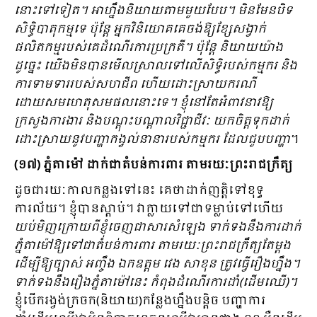
នោះទៅទៀត។ អាហ្នឹងនិយាយតាមមួយបែប។ មិនមែនបិទ
សិទ្ធិបាតុកម្មទេ ប៉ុន្តែ អ្នកវិនិយោគគេចង់ឱ្យខ្សែសង្វាក់
ផលិតកម្មរបស់គេដំណើរការប្រក្រតី។ ប៉ុន្តែ និយាយយ៉ាង
ដូច្នេះ យើងមិនបានមើលស្រាលទៅលើសិទ្ធិរបស់កម្មករ និង
ការទាមទាររបស់សហជីព ហើយដោះស្រាយករណី
ដោយសមហេតុសមផលនោះទេ។ ខ្ញុំនៅតែអំពាវនាវឱ្យ
ក្រសួងការងារ និងបណ្តុះបណ្តាលវិជ្ជាជីវៈ យកចិត្តទុកដាក់
ដោះស្រាយនូវបញ្ហាកង្វល់នានារបស់កម្មករ ដែលជួបបញ្ហា
។
(១៧) ភ្នំតាម៉ៅ ដាក់ជាតំបន់ការពារ តាមរយៈព្រះរាជក្រឹត្យ
ដូចជារយៈកាលកន្លងទៅនេះ គេថាដាក់ញត្តិទៅខុទ្ធ
ការល័យ។ ខ្ញុំបានស្តាប់។ វាក្លាយទៅជាទម្លាប់ទៅហើយ
យប់មិញក្រោយពីខ្ញុំចេញជាសារសំឡេង ទាក់ទងនឹងការដាក់
ភ្នំតាម៉ៅឱ្យទៅជាតំបន់ការពារ តាមរយៈព្រះរាជក្រឹត្យតែម្តង
ដើម្បីឱ្យច្បាស់ អញ្ចឹង ឯកឧត្តម វេង សាខុន ត្រូវធ្វើរឿងហ្នឹង។
ទាក់ទងនឹងរឿងភ្នំតាម៉ៅនេះ កំពុងដំណើរការដាំ(ដើមឈើ)។
ខ្ញុំបើករង្វង់ក្រចក(និយាយ)កន្លែងហ្នឹងបន្តិច បញ្ហាការ