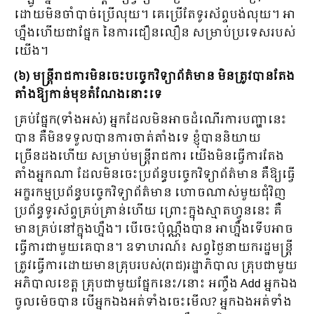
ដោយមិនចាំបាច់ប្រើលុយ។ គេប្រើតែទូរស័ព្ទបង់លុយ។ អា
ហ្នឹងហើយជាផ្នែក នៃការជឿនលឿន សម្រាប់ប្រទេសរបស់
យើង។
(៦) មន្ត្រីរាជការមិនចេះបច្ចេកវិទ្យាព័ត៌មាន មិនត្រូវបានតែង
តាំងឱ្យកាន់មុខតំណែងនោះទេ
គ្រប់ផ្នែក(ទាំងអស់) អ្នកដែលមិនអាចដំណើរការបញ្ហានេះ
បាន គឺមិនទទួលបានការចាត់តាំងទេ ខ្ញុំបាននិយាយ
ច្រើនដងហើយ សម្រាប់មន្ត្រីរាជការ យើងមិនធ្វើការតែង
តាំងអ្នកណា ដែលមិនចេះប្រព័ន្ធបច្ចេកវិទ្យាព័ត៌មាន គឺឱ្យធ្វើ
អក្ខរកម្មប្រព័ន្ធបច្ចេកវិទ្យាព័ត៌មាន ហោចណាស់មួយជុំវិញ
ប្រព័ន្ធទូរស័ព្ទគ្រប់គ្រាន់ហើយ ព្រោះក្នុងស្មាតហ្វូននេះ គឺ
មានគ្រប់នៅក្នុងហ្នឹង។ បើចេះប៉ុណ្ណឹងបាន អាហ្នឹងទើបអាច
ធ្វើការជាមួយគេបាន។ ឧទាហរណ៍៖ សព្វថ្ងៃនាយករដ្ឋមន្ត្រី
ត្រូវធ្វើការដោយមានគ្រុបរបស់(រាជ)រដ្ឋាភិបាល គ្រុបជាមួយ
អភិបាលខេត្ត គ្រុបជាមួយផ្នែកនេះ/នោះ អញ្ចឹង Add អ្នកឯង
ចូលម៉េចបាន បើអ្នកឯងអត់ទាំងចេះមើល? អ្នកឯងអត់ទាំង