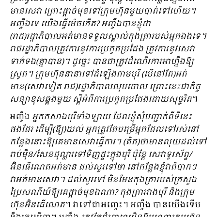
មានសេវា ព្រោះផ្តាច់មុខទៅក្រុមហ៊ុនមួយបាត់ទៅហើយ។
អញ្ចឹង​ទេ យើងធ្វើម៉េចកើត? អញ្ចឹងបានខ្ញុំថា
(រាជ)រដ្ឋាភិបាលអត់មានទទួលស្គាល់កុងត្រារបស់អ្នកឯងទេ។
រាជរដ្ឋាភិបាលត្រូវការនូវការប្រកួតប្រជែង ត្រូវការនូវសេវា
ទាក់ទង(គ្នាបាន)។ ដូច្នេះ បានជាត្រូវដំណើរការអាហ្នឹងឱ្យ
ស្រូត។ ក្រុមហ៊ុននានាទៅដំឡើងតាមបុរី (បើនៅតែ)អត់
មាន(សេវាទៀត រាជ)រដ្ឋាភិបាលលុបចោល ព្រោះនេះជាកិច្ច
សន្យាខុសឆ្គងមួយ ស្តីអំពីការប្រកួតប្រជែងដោយសុច្ចរិត
។
អញ្ចឹង
អ្នកកសាងបុរីទាំងឡាយ ដែលខ្ញុំសុំបញ្ជាក់ពីទីនេះ
ផងដែរ ដើម្បី(ឱ្យ)យល់ អ្នកត្រូវតែបម្រើអ្នកដែលទៅរស់នៅ
កន្លែងនោះឱ្យគេមានសេវាធ្វើការ។ (គិត)ថាមានលុយដល់ទៅ
រាប់ម៉ឺន/សែនដុល្លារទៅទិញផ្ទះក្នុងបុរី ប៉ុន្តែ សេវាទូរស័ព្ទ/
អ៊ិនធើណេតអត់មាន ដល់សួរទៅថា នៅកន្លែងខ្ញុំវាពិបាកៗ
វាអត់មានសេវា។ ដល់សួរទៅ មិនមែនកុងត្រារបស់ក្រសួង
ប្រៃសណីយ៍ឱ្យគេផ្តាច់មុខឯណា? កុងត្រារវាងបុរី និងក្រុម
ហ៊ុនអ៊ិនធើណេត
។ វាទៅជាអញ្ចេះ។ អញ្ចឹង បានយើងទើប