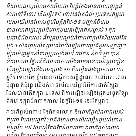
និយាយជាហូរហែមកហើយថា វិបត្ដិតែងមានកាលានុវត្ដន៍
ភាពនៅទីនោះ តើជាអ្វីទៅ? នោះនៅត្រង់ថា ប្រទេស​កម្ពុជា
របស់យើងនៅពេលជួបវិបត្ដិកូវីដ-១៩ បញ្ហាឌីជីថល
បានលោតផ្លោះក្នុងជំហានមួយគួរឱ្យកត់សម្គាល់​។ ក្នុង
បញ្ហាឌីជីថលនេះ គឺវាគ្របដណ្ដប់ធំជាងគេក្នុងវិស័យអប់រំតែ
ម្ដង។ សិស្សានុសិស្សរបស់យើងរៀនតាម​ប្រព័ន្ធអនឡាញ។
ម្សិលមិញអ្នកនាំពាក្យក្រសួងអប់រំ​ យុវជន និងកីឡា បាន
និយាយ​ថា ផ្នែកឌីជីថលរបស់យើងអាចមានការវិវឌ្ឍលឿន
បើប្រៀបធៀបនឹងការគ្រោងទុក គឺលឿនជាងប្រមាណ ១០
ឆ្នាំ។
​ទោះបីថាខ្ញុំមិនអាចធ្វើការសន្និដ្ឋានបាននៅរយៈពេល
ប៉ុន្មាន ក៏ប៉ុន្ដែ យើងក៏អាចមើលឃើញអំពីការជាក់ស្ដែង ​
ដែលបានកើតក្នុងប្រទេស ពីការជឿនលឿនផ្នែកបច្ចេកវិទ្យា
ព័ត៌មានក្នុងដំណាក់កាល នៃកូវីដ-១៩ នេះតែម្ដង។
វាជាភ័ព្វសំណាង នៃពិភពលោក និង
ជាភ័ព្វសំណាងរបស់
កម្ពុជា ដែលបច្ចេកវិទ្យាព័ត៌មាន​បានដើរលឿនមួយជំហាន
មុនកូវីដ
-១៩ ដែលខ្ញុំតែងតែនិយាយថា វាជាភ័ព្វសំណាង
ហើយ ដែលយើង​មានអនឡាញមុនកូវីដ-១៩ មកដល់។