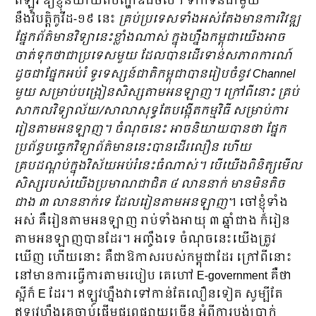
ឥឡូវ ឱ្យខ្ញុំនិយាយពីបញ្ហាឌីជីថល។ ទាក់ទិនជាមួយ
នឹងវិបត្ដិកូវីដ-១៩ នេះ
គ្រប់ប្រទេសទាំងអស់តែងមានការ​វិវឌ្ឍ
ផ្នែកព័ត៌មានវិទ្យានេះខ្លាំងណាស់ ក្នុងហ្នឹងកម្ពុជាយើងអាច
ចាត់ទុកថាជាប្រទេសមួយ ដែលបានដើរទាន់សភាពការណ៍
ដូចជាផ្នែកអប់រំ ទូរទស្សន៍ជាតិកម្ពុជាបានរៀបចំនូវ
Channel
មួយ សម្រាប់បង្រៀនសិស្សតាមអនឡាញ។ ក្រៅពីនោះ គ្រប់
សាកលវិទ្យាល័យ/សាលាសុទ្ធតែបង្កើតកម្មវិធី សម្រាប់ការ
រៀនតាមអនឡាញ។ ចំណុចនេះ អាចនិយាយបានថា ផ្នែក
ប្រព័ន្ធបច្ចេកវិទ្យាព័ត៌មាននេះបានដើរលឿន ហើយ
គ្របដណ្តប់ក្នុងវិស័យអប់រំនេះធំណាស់។ បើយើងពិនិត្យមើល
សិស្សរបស់យើងប្រមាណជាជិត ៤ លាននាក់ មានមិនតិច
ជាង ៣ លាននាក់ទេ ដែលរៀនតាមអនឡាញ
។ ចៅខ្ញុំទាំង
អស់ គឺរៀនតាមអនឡាញ រាប់ទាំងអាយុ ៣ ឆ្នាំជាង ក៏រៀន
តាមអនឡាញបានដែរ។ អញ្ចឹងទេ ចំណុចនេះយើងត្រូវ
ឃើញ ហើយនោះ គឺជាឱកាសរបស់កម្ពុជាដែរ ក្រៅពីនោះ
នៅមានការធ្វើការតាមរបៀប គេហៅ E-government គឺថា
ស្អីក៏ E ដែរ។ ឥឡូវហ្នឹងវាទៅកាន់តែលឿនទៀត សូម្បីតែ
ឥឡូវហ្នឹងគេចាប់ផ្តើមផ្សព្វផ្សាយច្រើន អំពីការបង់ប្រាក់