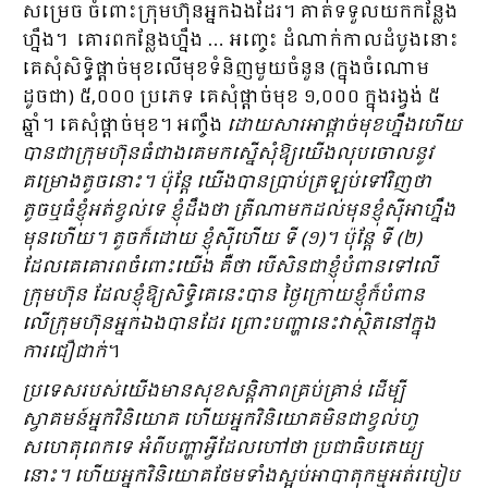
សម្រេច ចំពោះក្រុមហ៊ុនអ្នកឯងដែរ។ គាត់ទទួលយកកន្លែង
ហ្នឹង។ គោរពកន្លែងហ្នឹង … អញ្ចេះ ដំណាក់កាលដំបូងនោះ
គេសុំសិទ្ធិផ្តាច់មុខលើមុខទំនិញមួយចំនួន (ក្នុងចំណោម
ដូចជា) ៥,០០០ ប្រភេទ គេសុំផ្តាច់មុខ ១,០០០ ក្នុងរង្វង់ ៥
ឆ្នាំ។ គេសុំផ្តាច់មុខ។ អញ្ចឹង
ដោយសារអាផ្តាច់មុខហ្នឹងហើយ
បានជាក្រុមហ៊ុនធំជាងគេមកស្នើសុំឱ្យយើងលុបចោលនូវ
គម្រោងតូចនោះ។ ប៉ុន្តែ យើងបានប្រាប់ត្រឡប់ទៅវិញថា
តូចឬធំខ្ញុំអត់ខ្វល់ទេ ខ្ញុំដឹងថា ត្រីណាមកដល់មុនខ្ញុំស៊ីអាហ្នឹង
មុនហើយ។ តូចក៏ដោយ ខ្ញុំស៊ីហើយ ទី (១)។ ប៉ុន្តែ ទី (២)
ដែលគេគោរពចំពោះយើង គឺថា បើសិនជាខ្ញុំបំពានទៅលើ
ក្រុមហ៊ុន ដែលខ្ញុំឱ្យសិទ្ធិគេនេះបាន ថ្ងៃក្រោយខ្ញុំក៏បំពាន
លើក្រុមហ៊ុនអ្នកឯងបានដែរ ព្រោះបញ្ហានេះវាស្ថិតនៅក្នុង
ការជឿជាក់
។
ប្រទេសរបស់យើងមានសុខសន្តិភាពគ្រប់គ្រាន់ ដើម្បី
ស្វាគមន៍អ្នកវិនិយោគ ហើយអ្នកវិនិយោគមិនជាខ្វល់ហួ
សហេតុពេកទេ អំពីបញ្ហាអ្វីដែលហៅថា ប្រជាធិបតេយ្យ
នោះ។ ហើយអ្នកវិនិយោគថែមទាំងស្អប់អាបាតុកម្មអត់របៀប