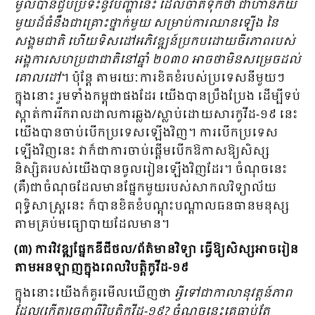
មូលបានជួបប្រទះនូវបញ្ហានេះ ដែលចាត់ទុកថា ជាហានិភ័យ
មួយដ៏ធំនឹងជាគ្រោះថ្នាក់មួយ ​សម្រាប់ការឈានឡើង នៃ
សង្គមជាតិ ហើយទិសដៅអភិវឌ្ឍន៍ប្រកបដោយចីរភាពរបស់
អង្គការសហប្រជាជាតិនៅ​ឆ្នាំ ២០៣០ អាចថា​មិនសម្រេចដល់
គោលដៅ
។ ប៉ុន្ដែ តាមរយៈការខិតខំរបស់ប្រទេសនីមួយៗ
ក្នុងនោះ រួមទាំងកម្ពុជាផងដែរ យើងបានប្រឹងប្រែង ដើម្បីទប់
ស្កាត់ការរីករាលដាលការឆ្លង/ស្លាប់ដោយសារកូវីដ-១៩ នេះ
យើងបានចាប់បើកប្រទេសឡើងវិញ។ ការបើកប្រទេស
ឡើងវិញនេះ វាក៏ជាការចាប់ផ្ដើមបើកឱកាស​ឱ្យសិស្ស
និស្សិតរបស់យើងបានចូលរៀនឡើងវិញដែរ។ ចំណុចនេះ
(គឺ)ជាចំណុចដែលមានផ្នែកមួយរបស់សាកលវិទ្យាល័យ
ពុទ្ធិសាស្ដ្រនេះ ក៏បានខិតខំបណ្ដុះបណ្ដាលធនធានមនុស្ស
តាមគ្រប់មធ្យោបាយដែលមាន។
(៣) ការវិវឌ្ឍផ្នែកឌីជីថល/ព័ត៌មានវិទ្យា ធ្វើឱ្យសិស្សអាចរៀន
តាមអនឡាញក្នុងពេលវិបត្តិកូវីដ-១៩
ក្នុងនោះយើងក៏គួរមើលឃើញថា
អ្វីទៅជាកាលានុវត្ដន៍ភាព
ដែល(កើត)ចេញពីវិបត្ដិកូវីដ
-១៩? ចំណុចនេះគេធ្លាប់តែ