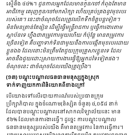
ស្មើនឹង ៤៤%។
ជួនកាលអ្នកដែលមានកូន/ចៅ កំពុងតែមាន
អាជីវកម្ម គេរុញកូន/ចៅមកសិក្សា ហើយគ្រប់គ្រងនូវមុខរបរ
របស់គេ។ នេះជាចំណុចដែលត្រូវលើកទឹកចិត្តបន្តទៀត។
មិនមែនគ្រាន់តែរៀន ដើម្បីធ្វើមន្ត្រីរាជការ ឬធ្វើការងារតាម
ស្ថាប័នទេ ហ្នឹងជាតម្រូវការមួយហើយ ក៏ប៉ុន្តែ មានតម្រូវការ
ច្រើនទៀត គឺបញ្ហាទាក់ទិនជាមួយនឹងការបង្កើតមុខរបរដោយ
ខ្លួនឯង ដែលនោះមិនត្រឹមតែជួយក្រុមគ្រួសារខ្លួនទេ ដែល
អាចនឹងជួយដោះស្រាយការងារធ្វើឱ្យអ្នកដទៃទៀតផង។
ចំណុចនេះ ជាចំណុចដែលយើងត្រូវប្រឹង
។
(១៣) បណ្តុះបណ្តាលធនធានមនុស្សក្នុងស្រុក
ទាក់ទាញយកការវិនិយោគពីខាងក្រៅ
បើយោងទៅលើរបាយការណ៍របស់ប្រធានក្រុម
ប្រឹក្សាភិបាល ក្នុងចំណោម(និស្សិត ចំនួន) ៤,០៥៨ នាក់
ដែលបានបណ្តុះបណ្តាលនៅសាកលវិទ្យាល័យនេះ មាន
៩៦% ដែលមានការងារធ្វើ។ ដូច្នេះ ការបណ្តុះបណ្តាល
ធនធានមនុស្សរបស់យើង គឺមានតម្រូវការ នៃការធ្វើការ។