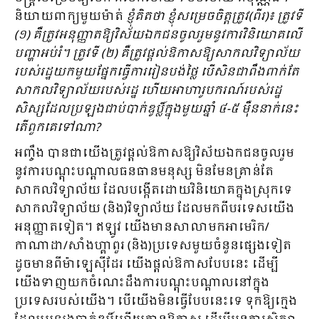
និយាយពាក្យមួយម៉ាត់
ខ្ញុំគិតថា ខ្ញុំសម្រេចចិត្តត្រូវ(ពីរ)៖ ត្រូវទី
(១) គឺត្រូវអនុញ្ញាតឱ្យវិស័យឯកជនចូលរួមនូវការវិនិយោគលើ
បញ្ហាអប់រំ។ ត្រូវទី (២) គឺត្រូវផ្តល់ឱកាសឱ្យសាកលវិទ្យាល័យ
របស់រដ្ឋយកមួយផ្នែកធ្វើការរៀនបង់ថ្លៃ បើសិនជាពឹងពាក់តែ
សាកលវិទ្យាល័យរបស់រដ្ឋ ហើយអាហារូបករណ៍របស់រដ្ឋ
សិស្សដែលប្រឡងជាប់បាក់ឌូប្លិ៍ក្នុងមួយឆ្នាំ ៤
-៥ ម៉ឺននាក់នេះ
តើពួកគេទៅណា?
អញ្ចឹង បានជាយើងត្រូវផ្តល់ឱកាសឱ្យវិស័យឯកជនចូលរួម
នូវការបណ្តុះបណ្តាលធនធានម​នុស្ស មិនមែនគ្រាន់តែ
សាកលវិទ្យាល័យ ដែលបង្កើតដោយវិនិយោគក្នុងស្រុកទេ
សាកលវិទ្យាល័យ (និង)វិទ្យាល័យ ដែលមកពីបរទេសយើង
អនុញ្ញាតទៀត។ ឥឡូវ យើងមានសាលាមកអាមេរិក/
កាណាដា/សាំងហ្គាពួរ (និង)ប្រទេសមួយចំនួនផ្សេងទៀត
ដូចមានពីម៉ាឡេស៊ីដែរ យើងផ្តល់ឱកាសបែបនេះ ដើម្បី
យើងទាញយកចំណេះដឹងការបណ្តុះបណ្តាលនៅក្នុង
ប្រទេសរបស់យើង។ បើយើងមិនធ្វើបែបនេះទេ ទុកឱ្យក្មេង