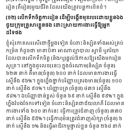
រៀន (គឺរៀន)មួយជីវិត ដែលយើងត្រូវបន្តការខិតខំ។
(១២) លើកទឹកចិត្តការរៀន ដើម្បីបង្កើតមុខរបរដោយខ្លួនឯង
ជួយក្រុមគ្រួសារខ្លួនផង ដោះស្រាយការងារធ្វើឱ្យអ្នក
ដទៃផង
ខ្ញុំសុំកោតសរសើរជាថ្មីម្តងទៀត ចំពោះនិស្សិតទាំងអស់គ្រប់
កម្រិត ក៏ដូចជា មាតាបិតា អាណាព្យាបាល ស្វាមី ឬភរិយា
ដែលបានលើកទឹកចិត្ត (និង/ឬ)ផ្តល់ឱកាសឱ្យយើងមករៀន
សូត្រ។ នៅក្នុងតួលេខ(នេះ) ក្នុងចំណោម(និស្សិត ចំនួន)
៦២៣ នាក់ គឺមាន(ចំនួន) ៦០០ នាក់ ដែលមានការងារធ្វើ​
ស្មើនឹង ៩៦%។ ក្នុងហ្នឹងថ្នាក់បរិញ្ញាបត្ររងមាន(ចំនួន) ១០០
នាក់ ស្មើនឹង ៩០%។ បរិញ្ញាបត្រ (ចំនួន) ៤៣១ ស្មើនឹង
៩៨%។ ឯបរិញ្ញាជាន់ខ្ពស់ ចំនួន ៦៩ នាក់ ស្មើនឹង ៩៩%។ ក្នុង
ហ្នឹងបែងចែកទៅទៀត ចំពោះនិស្សិតជាជ័យលាភី ដែលមាន
ការងារទាំង ៦០០ នាក់នេះ ធ្វើការត្រូវជំនាញ (ចំនួន) ៣៣០
នាក់ ស្មើនឹង ៥៥%។ (ធ្វើការ)មិនត្រូវជំនាញសិក្សា (ចំនួន) ៦
នាក់ ស្មើនឹង ១% និងធ្វើអាជីវកម្មផ្ទាល់ខ្លួន ចំនួន ២៦៤ នាក់