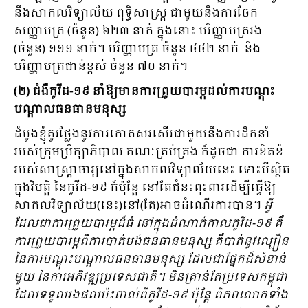
នឹងសាកលវិទ្យាល័យ ពុទ្ធិសាស្ដ្រ ជាមួយនឹងការចែក
សញ្ញាបត្រ​ (ចំនួន) ៦២៣ នាក់ ក្នុងនោះ បរិញ្ញាបត្ររង
(ចំនួន) ១១១ នាក់។ បរិញ្ញាបត្រ ចំនួន ៤៤២ នាក់ និង
បរិញ្ញាបត្រជាន់ខ្ពស់ ចំនួន ៧០ នាក់។
(២) ជំងឺកូវីដ-១៩ នាំឱ្យមានការព្រួយបារម្ភដល់ការបណ្តុះ
បណ្តាលធនធានមនុស្ស
ដំបូងខ្ញុំគួរថ្លែងនូវការកោតសរសើរជាមួយនឹងការដឹកនាំ
របស់ក្រុមប្រឹក្សាភិបាល គណៈគ្រប់គ្រង ក៏ដូចជា ការខិត​ខំ
របស់សាស្ដ្រាចារ្យនៅក្នុងសាកលវិទ្យាល័យនេះ ទោះបីស្ថិត
ក្នុងវិបត្ដិ នៃកូវីដ-១៩ ក៏ប៉ុន្ដែ នៅតែជំនះពុះពារដើម្បីធ្វើឱ្យ
សាកលវិទ្យាល័យ(នេះ)នៅ(តែ)អាចដំណើរការបាន។
អ្វី
ដែលជាការព្រួយបារម្ភដ៏ធំ នៅក្នុងដំណាក់កាលកូវីដ
-១៩ ​គឺ
ការព្រួយបារម្ភពីការបាត់បង់ធនធានមនុស្ស គឺបាត់នូវល្បឿន
នៃការបណ្ដុះបណ្ដាលធនធានមនុស្ស ដែលជាផ្នែកដ៏សំខាន់​
មួយ នៃការអភិវឌ្ឍប្រទេសជាតិ។ មិនគ្រាន់តែប្រទេសកម្ពុជា
ដែលទទួលរងផលប៉ះពាល់ពីកូវីដ-១៩ ប៉ុន្ដែ ​ពិភពលោកទាំង