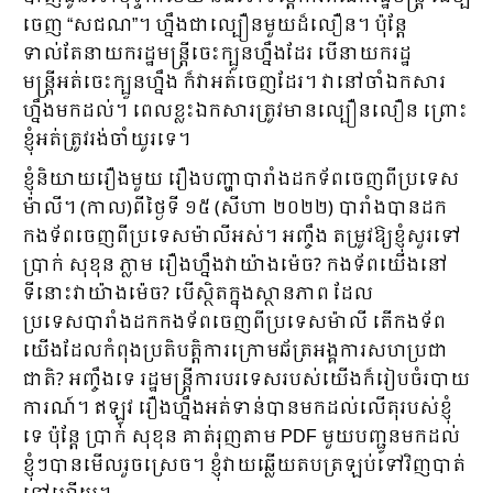
ចេញ “សជណ”។ ហ្នឹងជាល្បឿនមួយដ៏លឿន។ ប៉ុន្តែ
ទាល់តែនាយករដ្ឋមន្ត្រីចេះក្បួនហ្នឹងដែរ បើនាយករដ្ឋ
មន្ត្រីអត់ចេះក្បួនហ្នឹង ក៏វាអត់ចេញដែរ។ វានៅចាំឯកសារ
ហ្នឹងមកដល់។ ពេលខ្លះឯកសារត្រូវមានល្បឿនលឿន ព្រោះ
ខ្ញុំអត់ត្រូវរង់ចាំយូរទេ។
ខ្ញុំនិយាយរឿងមួយ រឿងបញ្ហាបារាំងដកទ័ពចេញពីប្រទេស
ម៉ាលី។ (កាល)ពីថ្ងៃទី ១៥ (សីហា ២០២២) បារាំងបានដក
កងទ័ពចេញពីប្រទេសម៉ាលីអស់។ អញ្ចឹង តម្រូវឱ្យខ្ញុំសួរទៅ
ប្រាក់ សុខុន ភ្លាម រឿងហ្នឹងវាយ៉ាងម៉េច? កងទ័ពយើងនៅ
ទីនោះវាយ៉ាងម៉េច? បើស្ថិតក្នុងស្ថានភាព ដែល
ប្រទេសបារាំងដកកងទ័ពចេញពីប្រទេសម៉ាលី តើកងទ័ព
យើងដែលកំពុងប្រតិបត្តិការក្រោមឆ័ត្រអង្គការសហប្រជា
ជាតិ? អញ្ចឹងទេ រដ្ឋមន្ត្រីការបរទេសរបស់យើងក៏រៀបចំរបាយ
ការណ៍។ ឥឡូវ រឿងហ្នឹងអត់ទាន់បានមកដល់លើតុរបស់ខ្ញុំ
ទេ ប៉ុន្តែ ប្រាក់ សុខុន គាត់រុញតាម PDF មួយបញ្ជូនមកដល់
ខ្ញុំៗបានមើលរួចស្រេច។ ខ្ញុំវាយឆ្លើយតបត្រឡប់ទៅវិញបាត់