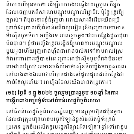
និយាយពីមុនមកថា ដើម្បីរកការងារធ្វើងាយស្រួល គឺអ្នក
ដែលចេញមកពីសាលាបណ្តុះបណ្តាលវិជ្ជាជីវៈ ប៉ុន្តែ ត្រូវឱ្យ
ច្បាស់។ ពីមុននោះខ្ញុំជំរុញថា ដោយសារពីដើមយើងប្រើ
ត្រាក់ទ័រ (កាលពី)ជំនាន់អតីតសូរវៀត (និង)ក្រោយមកមាន
ម៉ាស៊ីនបូមទឹក​​។ អញ្ចឹងទេ ពេលខូចម្តងៗវារកកន្លែងជួសជុល
មិនបាន។ ខ្ញុំថាអញ្ចឹងត្រូវបង្កើតឱ្យមានការបណ្តុះបណ្តាល
មួយ រួចហើយរុញជាងហ្នឹងជាជាងចល័តទៅតាមវាលស្រែ
ក៏វារកការងារធ្វើបានដែរ ព្រោះអាម៉ាស៊ីនបូមទឹកវាមិននៅ
តាមវាលស្រែ? គេមានចង់លីអាម៉ាស៊ីនទឹកហ្នឹងមកជួសជុល
នៅរោងជាងឯណា? បើបានជាងទៅជួសជុលដល់កន្លែងវា
កាន់តែល្អហើយ។ អាហ្នឹងដែលយើងមានតម្រូវការ។
(១៦) ថ្ងៃទី ១ ធ្នូ ២០២២ ចូលរួមប្រារព្ធខួប ១០ ឆ្នាំ នៃការ
បង្កើតរោងចក្រម៉ូទ័រនៅតំបន់សេដ្ឋកិច្ចពិសេស
នៅតំបន់សេដ្ឋកិច្ចពិសេសភ្នំពេញ មានក្រុមហ៊ុនជប៉ុនមួយ
ដែលជាក្រុមហ៊ុនមានបច្ចេកវិទ្យាដ៏ខ្ពស់ផលិតម៉ូទ័រគ្រប់
ប្រភេទ បូកនឹងផលិតនូវបច្ចេកវិទ្យាដទៃទៀត។ ឆ្នាំទៅជាខួប