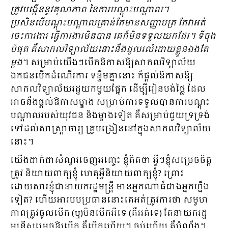
ត្រូវបង្កើននូវគុណភាព នៃការបណ្តុះបណ្តាល។
ប្រសិនបើបណ្តុះបណ្តាលគ្រាន់តែមានសញ្ញាបត្រ តែវាអត់
ចេះការងារ ធ្វើការងារមិនបាន គេក៏មិនទទួលយកដែរ។ ទីចុង
បំផុត គឺសាកលវិទ្យាល័យនោះនឹងដួលរលំដោយខ្លួនឯងតែ
ម្តង
។ សម្រាប់យើងៗបើកឱកាសឱ្យសាកលវិទ្យាល័យ
ឯកជនបើកដំណើរការ ទន្ទឹមគ្នានោះ ក៏ផ្តល់ឱកាសឱ្យ
សាកលវិទ្យាល័យរដ្ឋយកមួយផ្នែក ដើម្បីរៀនបង់ថ្លៃ ដែល
អាចនឹងផ្តល់ឱកាសម្ខាង សម្រាប់ការទទួលបានការបណ្តុះ
បណ្តាលរបស់យុវជន និងម្ខាងទៀត គឺសម្រាប់ជួយទ្រទ្រង់
ទៅដល់សាស្ត្រាចារ្យ គ្រូបង្រៀននៅក្នុងសាកលវិទ្យាល័យ
នោះ។
យើងដាក់ជាសំណួរចេញអញ្ចេះ ខ្ញុំគិតថា អ្វីៗខ្ញុំសម្រេចចិត្ត
ត្រូវ និយាយពាក្យខ្ញុំ ហេតុអ្វីនិយាយពាក្យខ្ញុំ? ព្រោះ
ដោយសារខ្ញុំជានាយករដ្ឋមន្ត្រី មានអ្នកណាធំជាងអ្នកហ្នឹង
ទៀត? ហើយអារបបប្រធាននោះគេអត់ត្រូវការថា សមូហ
ភាពត្រូវចូលបើក (ឬ)មិនបើកអីទេ (គឺអត់ទេ) តែនាយករដ្ឋ
មន្ត្រីសម្រេចឱ្យបើក គឺបើកហើយ។ ចប់ហើយ គឺប៉ុណ្ណឹង។