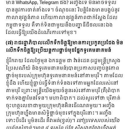
មាន WhatsApp, Telegram ផង? អញ្ចឹងទេ មិនអាចទទួល
បាននូវការចាត់តាំងទេ។ ចំណុចនេះ វិបត្តិតែងមានបង្កប់នូវ
កាលានុវត្តន៍ភាព ហើយកាលានុវត្តន៍ភាពជាក់ស្តែង ដែល
កម្ពុជាទទួល គឺទាក់ទិនជាមួយនឹងបញ្ហាឌីជីថលនេះឯង
ដែលធ្វើឱ្យយើងដំណើរការទៅមុខ។
(៧) រាជរដ្ឋាភិបាលលើកទឹកចិត្តឱ្យមានការប្រកួតប្រជែង មិន
លើកទឹកចិត្តឱ្យប្រើយន្តការផ្តាច់មុខផ្នែកទូរគមនាគមន៍
ខ្ញុំរីករាយ ដែលថ្ងៃមុន ឯកឧត្តម ជា វ៉ាន់ដេត (រដ្ឋមន្ត្រីក្រសួង
ប្រៃសណីយ៍ និងទូរគមនាគមន៍)បានប្រកាសបញ្ចប់នូវភាព
ផ្តាច់មុខរបស់ក្រុមហ៊ុនទូរគមនាគមន៍នៅតាមបុរី។ តាមដែល
ខ្ញុំដឹង ហើយខ្ញុំធ្លាប់ធ្វើទំនាក់ទំនងទៅតាមអ្នកដែលរស់នៅ
តាមបុរី ព្រោះមន្រ្តីយើងមួយចំនួនរស់នៅតាមបុរី (គឺ)ពិបាក
ទាក់ទងគ្នាមែនទែន។ មហាពិបាក។ ដល់សួរទៅថា បុរីគាត់
ចុះហត្ថលេខាជាមួយក្រុមហ៊ុនអ៊ិនធើណេតមួយ។ អញ្ចឹង
ក្រុមហ៊ុនហ្នឹងមានសិទ្ធិផ្តាច់មុខទៅក្នុងបុរីនោះ។ អញ្ចឹង
ទោះបីដើរ ឬមិនដើរ គឺវាអត់(ខ្វល់)។
នៅប្រទេសរបស់យើង
ប្រព័ន្ធសំខាន់ៗមាន ៤ ទូរស័ព្ទ ប៉ុន្តែ ស៊ីសងកន្លែងហ្នឹងអត់