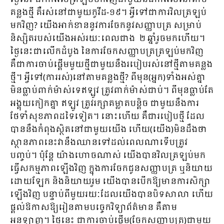
គន្លងថ្មី គឺរស់នៅជាមួយកូវីដ-១៩។ អ្វីទៅជា​ការ​វិលត្រឡប់
មកវិញ? យើងអាក់ខាននូវការចែកនូវសញ្ញាបត្រ សម្រាប់
និស្សិតរបស់យើងអស់រយៈពេលជាង ២ ឆ្នាំរួច​មកហើយ។
ថ្ងៃនេះជាលើកដំបូង នៃការចែកសញ្ញាបត្រត្រឡប់មកវិញ
គឺជាការចាប់ផ្ដើមមួយថ្មីជាមួយនឹងរបៀប​​រស់នៅថ្មីតាមគន្លង
ថ្មី។ អ្វីទៅ(ការរស់)នៅតាមគន្លងថ្មី? ពីមុន(អ្នក)ទាំងអស់គ្នា
មិនធ្លាប់ពាក់ម៉ាស់ទេ​ឥឡូវ ត្រូវពាក់ម៉ាស់ជាប់។ ពីមុនធ្លាប់តែ
អង្គុយកៀកគ្នា ឥឡូវ ត្រូវរក្សាគម្លាតបន្ដិច ជាមួយនឹងការ
ថែទាំសុខភាព​ដទៃទៀត។ នោះហើយ គឺជារបៀបថ្មី ដែល
បាននឹងកំពុងស្ថិតនៅជាមួយយើង ហើយ(យើង)មិនដឹងថា
ស្ថានភាពនេះវានឹងឈានទៅដល់ពេលណាទើបត្រូវ
បញ្ចប់។ ប៉ុន្ដែ យ៉ាងហោចណាស់ យើងបានវិលត្រឡប់មក
ធ្វើសកម្មភាព​​ឡើងវិញ ក្នុងការចែកជូនសញ្ញាបត្រ ឬនិយាយ
ដោយឡែក និងនិយាយរួម យើងបានបើកឱ្យមានការសិក្សា
ឡើង​វិញ បន្ទាប់ពីមួយរយៈដែលយើងបានបិទសាលា ហើយ
ផ្ដល់ឱកាសឱ្យរៀនតាមបច្ចេកវិទ្យាព័ត៌មាន គឺតាម​​
អនឡាញ។ ថ្ងៃនេះ ជាការចាប់ផ្ដើម(ចែកសញ្ញាបត្រ)ជាមួយ