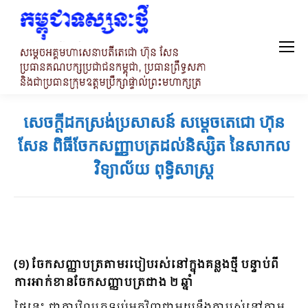
សេចក្តីដកស្រង់ប្រសាសន៍ សម្តេចតេជោ ហ៊ុន
សែន ពិធីចែកសញ្ញាបត្រដល់និស្សិត នៃសាកល
វិទ្យាល័យ ពុទ្ធិសាស្ត្រ
(១) ចែកសញ្ញាបត្រតាមរបៀបរស់នៅក្នុងគន្លងថ្មី បន្ទាប់ពី
ការអាក់ខានចែកសញ្ញាបត្រជាង ២ ឆ្នាំ
ថ្ងៃនេះ ជាការវិលត្រឡប់មកវិញជាមួយនឹងការរស់នៅតាម