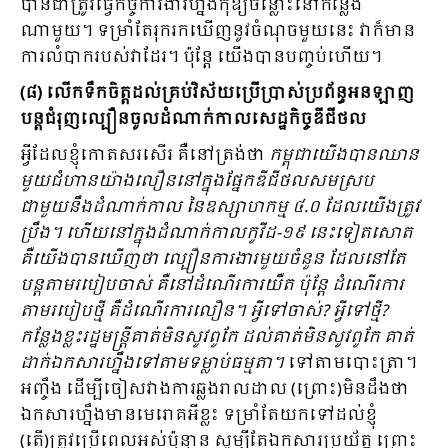
បានជាត្រូវធ្វើកិច្ចការងារហ្នឹងកុំឱ្យចន្លោះនៅកន្លែង
ណាមួយ។ ទម្រាំតែរុករកឃើញនូវចំណុចមួយនេះ វាក៏មាន
ការលំបាករបស់វាដែរ។ ប៉ុន្តែ យើងបានបញ្ចប់ហើយ។
(៨) លើកទឹកចិត្តដល់គ្រប់វិស័យប្រើប្រាស់ប្រព័ន្ធអនឡាញ
បន្តជំរុញល្បឿនចូលដំណាក់កាលសេដ្ឋកិច្ចឌីជីថល
អ្វីដែលខ្ញុំកោតសរសើរ គឺនៅត្រង់ថា
កម្ពុជាយើងបានឈាន
មួយជំហានយ៉ាងលឿននៅក្នុងផ្នែកឌីជីថលសមស្រប
ជាមួយនឹងដំណាក់កាល នៃឧស្សាហកម្ម ៤.០ ដែលយើងត្រូវ
ប្រឹង។ ហើយនៅក្នុងដំណាក់កាលកូវីដ
-១៩ នេះទៀតសោត
គឺយើងបានឃើញថា ល្បឿនការងារមួយចំនួន ដែលនៅតែ
បន្តតាមរបៀបចាស់ គឺនៅដំណើរការយឺត ប៉ុន្តែ ដំណើរការ
តាមរបៀបថ្មី គឺដំណើរការលឿន។ អ្វីទៅចាស់? អ្វីទៅថ្មី?
កន្លែងខ្លះរដ្ឋមន្ត្រីគាត់មិនសូវពូកែ ដល់គាត់មិនសូវពូកែ គាត់
ដាក់ឯកសារហ្នឹងទៅតាមទម្លាប់ធម្មតា។​
ទៅតាមបោះត្រា។
អញ្ចឹង ដើម្បីចៀសវាងការឆ្លងរាលដាល (ព្រោះ)មិនដឹងថា
ឯកសារហ្នឹងមានមេរោគអីខ្លះ ទម្រាំតែយកទៅដល់ខ្ញុំ​
(តើ)ត្រូវប្រើពេលអស់ប៉ុន្មាន សូម្បីតែឯកសារប្រយ័ត្ន ព្រោះ