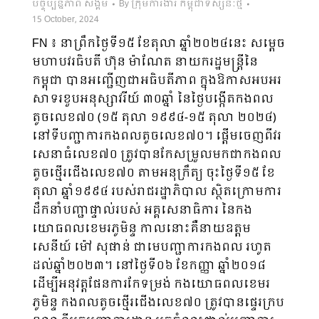
បច្ចុប្បន្នភាព សង្គម
By
ក្រុមការងារ កម្ពុជាទស្សនៈថ្មី
15 October, 2024
FN ៖ នាព្រឹកថ្ងៃទី១៥ ខែតុលា ឆ្នាំ២០២៤នេះ សម្ដេច
មហាបវរធិបតី ហ៊ុន ម៉ាណែត នាយករដ្ឋមន្ត្រីនៃ
កម្ពុជា បានអញ្ជើញជាអធិបតីភាព ក្នុងឱកាសអបអរ
សាទរខួបអនុស្សាវរីយ៍ ៣០ឆ្នាំ នៃថ្ងៃបង្កើតកងពល
តូចលេខ៧០ (១៥ តុលា ១៩៩៤-១៥ តុលា ២០២៤)
នៅទីបញ្ជាការកងពលតូចលេខ៧០។ ផ្តើមចេញពីវរ
សេនាធំលេខ៧០ ត្រូវបានកែសម្រួលមកជាកងពល
តូចថ្មើរជើងលេខ៧០ តាមអនុក្រឹត្យ ចុះថ្ងៃទី១៥ ខែ
តុលា ឆ្នាំ១៩៩៤ របស់រាជរដ្ឋាភិបាល ស្ថិតក្រោមការ
ដឹកនាំបញ្ជាផ្ទាល់របស់ អគ្គសេនាធិការ នៃកង
យោធពលខេមរភូមិន្ទ កាលនោះគឺនាយឧត្ដម
សេនីយ៍ ម៉ៅ សុផាន់ ជាមេបញ្ជាការកងពល រហូត
ដល់ឆ្នាំ២០២៣។ នៅថ្ងៃទី០៦ ខែកញ្ញា ឆ្នាំ២០១៨
ដើម្បីអនុវត្តផែនការកែទម្រង់ កងយោធពលខេមរ
ភូមិន្ទ កងពលតូចថ្មើរជើងលេខ៧០ ត្រូវបានផ្ទេរក្រប