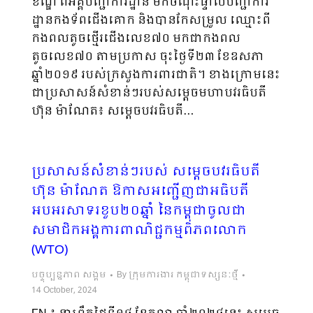
ខណ្ឌ ពីអគ្គបញ្ជាការដ្ឋាន មកចំណុះផ្ទាល់បញ្ជាការ
ដ្ឋានកងទ័ពជើងគោក និងបានកែសម្រួល ឈ្មោះពី
កងពលតូចថ្មើរជើងលេខ៧០ មកជាកងពល
តូចលេខ៧០ តាមប្រកាស ចុះថ្ងៃទី២៣ ខែឧសភា
ឆ្នាំ២០១៩ របស់ក្រសួងការពារជាតិ។ ខាងក្រោមនេះ
ជាប្រសាសន៍សំខាន់ៗរប​ស់សម្តេចមហាបវរធិបតី
ហ៊ុន ម៉ាណែត៖ សម្តេចបវរធិបតី…
ប្រសាសន៍សំខាន់ៗរបស់ សម្ដេចបវរធិបតី
ហ៊ុន ម៉ាណែត ឱកាសអញ្ជើញជាអធិបតី
អបអរសាទរខួប២០ឆ្នាំ នៃកម្ពុជាចូលជា
សមាជិកអង្គការពាណិជ្ជកម្មពិភពលោក
(WTO)
បច្ចុប្បន្នភាព សង្គម
By
ក្រុមការងារ កម្ពុជាទស្សនៈថ្មី
14 October, 2024