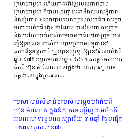
ក្រហមកម្ពុជា ហើយការអភិវឌ្ឍរបស់កាកបាទ
ក្រហមកម្ពុជា ក៏បានផ្សារភ្ជាប់ទៅនឹងសុខសន្តិភាព
និងស្ថិរភាព នយោបាយរបស់ប្រទេសជាតិ។ សម្តេច
មហាបវរធិបតី ហ៊ុន ម៉ាណែត បានថ្លែងថា សង្គ្រាម
និងការបែកបាក់របស់សមាគមជាតិទៅជាក្រុម បាន
ធ្វើឱ្យអាសនៈរបស់កាកបាទក្រហមកម្ពុជានៅ
សហព័ន្ធអន្តរជាតិ ត្រូវបានព្យួរទុកឱ្យនៅទំនេរតាំងពី
ឆ្នាំ១៩៧៥ រហូតមកដល់ឆ្នាំ១៩៩៤។ សម្តេចមហាបវរ
ធិបតី ហ៊ុន ម៉ាណែត បានថ្លែងថា កាកបាទក្រហម
កម្ពុជានៅក្នុងប្រទេស…
ប្រសាសន៍សំខាន់ៗរប​ស់សម្ដេចបវរធិបតី
ហ៊ុន ម៉ាណែត ក្នុងឱកាសអញ្ជើញជាអធិបតី
អបអរសាទរខួបអនុស្សាវរីយ៍ ៣០ឆ្នាំ ថ្ងៃបង្កើត
កងពលតូចលេខ៧០