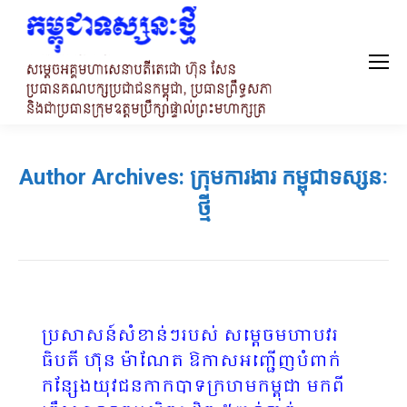
Author Archives:
ក្រុមការងារ កម្ពុជាទស្សនៈ
ថ្មី
ប្រសាសន៍សំខាន់ៗរបស់ សម្តេចមហាបវរ
ធិបតី ហ៊ុន ម៉ាណែត ឱកាសអញ្ជើញបំពាក់
កន្សែងយុវជនកាកបាទក្រហមកម្ពុជា មកពី