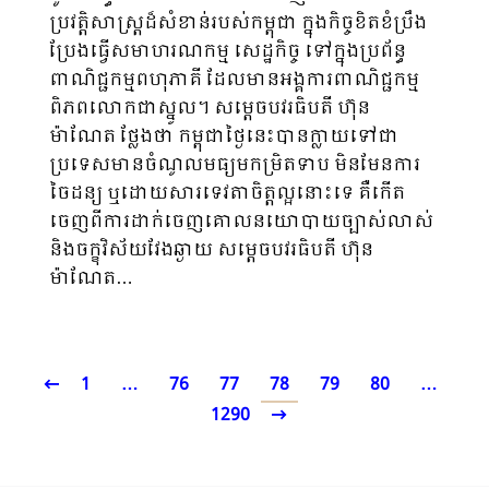
ប្រវត្តិសាស្ត្រដ៏សំខាន់របស់កម្ពុជា ក្នុងកិច្ចខិតខំប្រឹង
ប្រែងធ្វើសមាហរណកម្ម សេដ្ឋកិច្ច ទៅក្នុងប្រព័ន្ធ
ពាណិជ្ជកម្មពហុភាគី ដែលមានអង្គការពាណិជ្ជកម្ម
ពិភពលោកជាស្នូល។ សម្ដេចបវរធិបតី ហ៊ុន
ម៉ាណែត ថ្លែងថា កម្ពុជាថ្ងៃនេះបានក្លាយទៅជា
ប្រទេសមានចំណូលមធ្យមកម្រិតទាប មិនមែនការ
ចៃដន្យ ឬដោយសារទេវតាចិត្តល្អនោះទេ គឺកើត
ចេញពីការដាក់ចេញគោលនយោបាយច្បាស់លាស់
និងចក្ខុវិស័យវែងឆ្ងាយ សម្ដេចបវរធិបតី ហ៊ុន
ម៉ាណែត…
1
…
76
77
78
79
80
…
1290