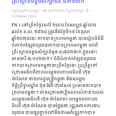
គ្រឹះស្ថានឧត្តមសិក្សាជិត ៥ពាន់នាក់
បច្ចុប្បន្នភាព សង្គម
By
ក្រុមការងារ កម្ពុជាទស្សនៈថ្មី
19 October, 2024
FN ៖ នៅព្រឹកថ្ងៃសៅរ៍ ២រោច ខែអស្សុជ ឆ្នាំរោង
ឆស័ក ព.ស. ២៥៦៨ ត្រូវនឹងថ្ងៃទី១៩ ខែតុលា
ឆ្នាំ២០២៤នេះ កាកបាទក្រហមកម្ពុជា បានរៀបចំពិធី
បំពាក់កន្សែងយុវជនកាកបាទក្រហមកម្ពុជា មកពី
គ្រឹះស្ថានឧត្តមសិក្សាចំនួន ៤,៧៤២នាក់ ក្នុងនោះ
មាននារី ៣,១០៦នាក់។ ពិធីបំពាក់កន្សែងយុវជន
កាកបាទក្រហមកម្ពុជានាព្រឹកថ្ងៃនេះ ប្រព្រឹត្តទៅ
ក្រោមអធិបតីភាពសម្តេចមហាបវរធិបតី ហ៊ុន
ម៉ាណែត នាយករដ្ឋមន្ត្រីកម្ពុជា និងសម្តេច
កិត្តិព្រឹទ្ធបណ្ឌិត ប៊ុន រ៉ានី ហ៊ុនសែន ប្រធានកាកបាទ
ក្រហមកម្ពុជា។ ខាងក្រោមជាខឹ្លមសារសំខាន់ៗរបស់
សម្តេចបវរធិបតី ហ៊ុន ម៉ាណែត៖ សម្តេចមហាបវរ
ធិបតី ហ៊ុន ម៉ាណែត បានថ្លែងថា វឌ្ឍនភាពការងារ
យុវជន បានផ្សាភ្ជាប់ទៅនឹងការអភិវឌ្ឍ​កាក​បាទ