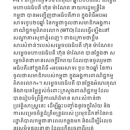
FN ៖ នាព្រឹកថ្ងៃទី១៤ ខែតុលា ឆ្នាំ២០២៤នេះ សម្ដេច
មហាបវរធិបតី ហ៊ុន ម៉ាណែត នាយករដ្ឋមន្ត្រីនៃ
កម្ពុជា បានអញ្ជើញជាអធិបតីភាព ក្នុងពិធីអបអរ
សាទរខួប២០ឆ្នាំ នៃកម្ពុជាចូលជាសមាជិកអង្គការ
ពាណិជ្ជកម្មពិភពលោក (WTO) ដែលធ្វើឡើងនៅ
សណ្ឋាគារសុខាភ្នំពេញ។ ខាងក្រោមជាខ្លឹម
សារសំខាន់ៗរបស់សម្តេចបវរធិបតី ហ៊ុន ម៉ាណែត៖
សម្តេចមហាបវរធិបតី ហ៊ុន ម៉ាណែត បានថ្លែងថា ស
ម្តេចពិតជាមានសេចក្តីរីករាយ ដែលបានចូលរួមជា
អធិបតីនៅក្នុងពិធី «អបអរសាទរ ខួប ២០ឆ្នាំ នៃការ
ចូលជាសមាជិករបស់កម្ពុជា ក្នុងអង្គការពាណិជ្ជកម្ម
ពិភពលោក»។ សម្តេចបវរធិបតី បានថ្លែងអំណរគុណ
និងវាយតម្លៃខ្ពស់ចំពោះក្រសួងពាណិជ្ជកម្ម ដែល
បានរៀបចំព្រឹត្តិការណ៍ដ៏មាន សារ:សំខាន់ជា
ប្រវត្តិសាស្ត្រនេះ ដើម្បីឆ្លុះបញ្ចាំងនូវចក្ខុវិស័យ និង
ការសម្រេចចិត្តដ៏ត្រឹមត្រូវរបស់ ប្រមុខដឹកនាំនៃរាជ
រដ្ឋាភិបាលកម្ពុជានាពេលកន្លងមក និងដើម្បីរំលេច
នូវសមិទ្ធផលនានា ដែលកើតចេញពីរបត់