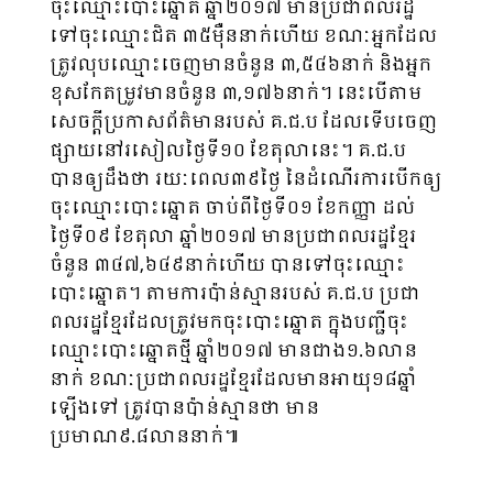
ចុះឈ្មោះបោះឆ្នោត ឆ្នាំ២០១៧ មានប្រជាពលរដ្ឋ
ទៅចុះឈ្មោះជិត ៣៥ម៉ឺននាក់ហើយ ខណៈអ្នកដែល
ត្រូវលុបឈ្មោះចេញមានចំនួន ៣,៥៤៦នាក់ និងអ្នក
ខុសកែតម្រូវមានចំនួន ៣,១៧៦នាក់។ នេះបើតាម
សេចក្តីប្រកាសព័ត៌មានរបស់ គ.ជ.ប ដែលទើបចេញ
ផ្សាយនៅរសៀលថ្ងៃទី១០ ខែតុលានេះ។ គ.ជ.ប
បានឲ្យដឹងថា រយៈពេល៣៩ថ្ងៃ នៃដំណើរការបើកឲ្យ
ចុះឈ្មោះបោះឆ្នោត ចាប់ពីថ្ងៃទី០១ ខែកញ្ញា ដល់
ថ្ងៃទី០៩ ខែតុលា​ ឆ្នាំ២០១៧ មានប្រជាពលរដ្ឋខ្មែរ
ចំនួន ៣៤៧,៦៤៩នាក់ហើយ បានទៅចុះឈ្មោះ
បោះឆ្នោត។ តាមការប៉ាន់ស្មានរបស់ គ.ជ.ប ប្រជា
ពលរដ្ឋខ្មែរដែលត្រូវមកចុះបោះឆ្នោត ក្នុងបញ្ជីចុះ
ឈ្មោះបោះឆ្នោតថ្មី ឆ្នាំ២០១៧ មានជាង១.៦លាន
នាក់ ខណៈប្រជាពលរដ្ឋខ្មែរដែលមានអាយុ១៨ឆ្នាំ
ឡើងទៅ ត្រូវបានប៉ាន់ស្មានថា មាន
ប្រមាណ៩.៨លាននាក់៕