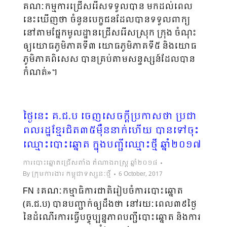
គណៈកម្មការជ្រើសរើសទទួលបាន មកដល់ពេល
នេះឃើញថា ចំនួនបេក្ខជនដែលបានទទួលពាក្យ
នៅតាមផ្នែកមូលដ្ឋានជ្រើសរើសស្រុក ក្រុង ចំណុះ
ឲ្យយោធភូមិភាគទី៣ យោធភូមិភាគទី៥ និងយោធ
ភូមិភាគពិសេស បានគ្រប់តាមសន្ទស្សន៍ដែលបាន
កំណត់»។
ថ្ងៃនេះ គ.ជ.ប ចេញសេចក្តីប្រកាសថា ប្រជា
ពលរដ្ឋខ្មែរជិត៣៥ម៉ឺននាក់ហើយ បានទៅចុះ
ឈ្មោះបោះឆ្នោត ក្នុងបញ្ជីឈ្មោះថ្មី ឆ្នាំ២០១៧
ការបោះឆ្នោតជ្រើសតាំង តំណាងរាស្ត្រ ឆ្នាំ២០១៨
By
ក្រុមការងារ កម្ពុជាទស្សនៈថ្មី
6 October, 2017
FN ៖គណៈកម្មាធិការជាតិរៀបចំការបោះឆ្នោត
(គ.ជ.ប) បានបញ្ជាក់ឲ្យដឹងថា នៅរយៈពេល៣៩ថ្ងៃ
នៃដំណើរការធ្វើបច្ចុប្បន្នភាពបញ្ជីបោះឆ្នោត និងការ