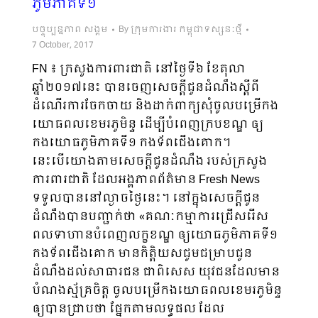
ភូមិភាគទី១
បច្ចុប្បន្នភាព សង្គម
By
ក្រុមការងារ កម្ពុជាទស្សនៈថ្មី
7 October, 2017
FN ៖ ក្រសួងការពារជាតិ នៅថ្ងៃទី៦ ខែតុលា
ឆ្នាំ២០១៧នេះ បានចេញសេចក្តីជូនដំណឹងស្តីពី
ដំណើរការចែកចាយ និងដាក់ពាក្យសុំចូលបម្រើកង
យោធពលខេមរភូមិន្ទ ដើម្បីបំពេញក្របខណ្ឌ ឲ្យ
កងយោធភូមិភាគទី១ កងទ័ពជើងគោក។
នេះបើយោងតាមសេចក្តីជូនដំណឹង របស់ក្រសួង
ការពារជាតិ ដែលអង្គភាពព័ត៌មាន Fresh News
ទទួលបាននៅល្ងាចថ្ងៃនេះ។ នៅក្នុងសេចក្តីជូន
ដំណឹងបានបញ្ជាក់ថា «គណៈកម្មាការជ្រើសរើស
ពលទាហានបំពេញលក្ខខណ្ឌ ឲ្យយោធភូមិភាគទី១
កងទ័ពជើងគោក មានកិត្តិយសជូមជម្រាបជូន
ដំណឹងដល់សាធារជន ជាពិសេស យុវជនដែលមាន
បំណងស្ម័គ្រចិត្ត ចូលបម្រើកងយោធពលខេមរភូមិន្ទ
ឲ្យបានជ្រាបថា ផ្នែកតាមលទ្ធផល ដែល