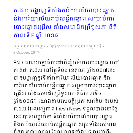
គ.ជ.ប បង្ហាញទីតាំងការិយាល័យបោះឆ្នោត
និងការិយាល័យរាប់សន្លឹកឆ្នោត សម្រាប់ការ
បោះឆ្នោតជ្រើស តាំងសមាជិកព្រឹទ្ធសភា នីតិ
កាលទី៤ ឆ្នាំ២០១៨
បច្ចុប្បន្នភាព សង្គម
By
ក្រុមការងារ កម្ពុជាទស្សនៈថ្មី
6 October, 2017
FN ៖ គណៈកម្មាធិការជាតិរៀបចំការបោះឆ្នោត ហៅ
កាត់ថា គ.ជ.ប នៅថ្ងៃទី០៦​ ខែតុលា ឆ្នាំ២០១៧នេះ
បានបង្ហាញនូវ​ទីតាំងការិយាល័យបោះឆ្នោត និង
ការិយាល័យរាប់សន្លឹកឆ្នោត សម្រាប់ការបោះឆ្នោត
ជ្រើស តាំងសមាជិកព្រឹទ្ធសភា នីតិកាលទី៤
ឆ្នាំ២០១៨។ យោងតាមសេចក្ដីប្រកាសព័ត៌មានរបស់
គ.ជ.ប ដែលអង្គភាព Fresh News ទទួលបាននៅថ្ងៃ
នេះ បានបញ្ជាក់ថា ទីតាំងការិយាល័យបោះឆ្នោត
និងការិយាល័យរាប់សន្លឹកឆ្នោត សរុបទាំងអស់មាន
ចំនួន ៣៣មណ្ឌល ដែលមានទូទាំង២៥ រាជធានី-