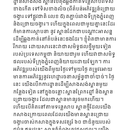
ដ្ឋានសាងសង់ ស្ពានបេតុងឆ្លងកាត់ទន្លេ​សាបពីទិស
ខាងកើត ទៅទិសខាងលិច (ពីតំបន់អភិវឌ្ឍន៍ជ្រោយ
ចង្វារ ទៅផ្លូវជាតិ លេខ ៥) តភ្ជាប់រវាងទីក្រុងភ្នំពេញ
និងជ្រោយចង្វារ។ ហើយក្នុងពេលជាមួយគ្នានេះដែរ
ក៏មានការស្ថាបនា នូវ ស្ពានដែកជាបណ្ដោះអាសន្ន
ដើម្បីឆ្លងកាត់នៅតំបន់នេះផងដែរ។ ខ្ញុំពិតជាមានការ
រីករាយ ដោយសារនេះ​វាជា​សមិទ្ធ​ផលថ្មីមួយទៀត
របស់ប្រទេសកម្ពុជា និយាយជារួម ហើយវាជាសមិទ្ធ
ផលរបស់ទីក្រុងភ្នំពេញនិយាយ​ដោយ​ឡែក។ ការ
អភិវឌ្ឍរបស់យើងពីមួយថ្ងៃទៅមួយថ្ងៃ តម្រូវអោយ
មានការអភិវឌ្ឍនូវហេដ្ឋា​រចនាសម្ព័ន្ធ​ជាចាំ​បាច់។ ថ្ងៃ
នេះ យើងបើកការដ្ឋានដើម្បីសាងសង់ស្ពានមួយ
កន្លែងទៀត នៅក្នុងចន្លោះស្ពានព្រែកព្នៅ ​​និងស្ពាន
ជ្រោយ​ចង្វារ ដែលជាស្ពានមានរួចមកហើយ។
ហើយបើគិតនៅតាមទន្លេសាប ស្ពានថ្មីដែលយើង
កសាងក្រោយពេល​ដែល​យើងមានស្ពានជ្រោយ
ចង្វារចាស់កសាងក្នុងទសវត្សរ៍ ៦០ ជាជំនួយ​របស់​
ជប៉ុន ឥឡូវនេះ ស្ពានក៏កំពុង​ត្រូវ​​ជួសជុល។ យើង