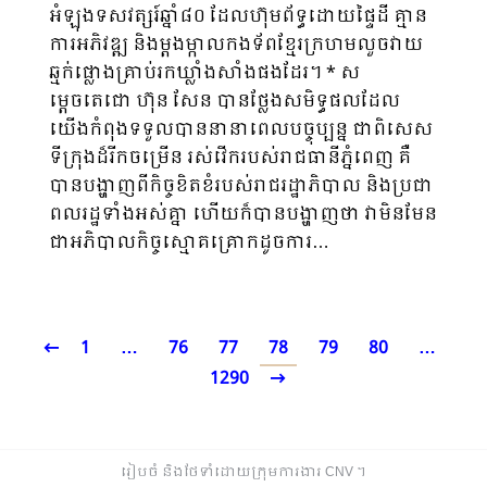
អំឡុងទសវត្សរ៍ឆ្នាំ៨០ ដែលហ៊ុមព័ទ្ធដោយផ្ទៃដី គ្មាន
ការអភិវឌ្ឍ និងម្តងម្កាលកងទ័ពខ្មែរក្រហមលួចវាយ
ឆ្មក់ផ្លោងគ្រាប់រកឃ្លាំងសាំងផងដែរ។ * ស
ម្តេចតេជោ ហ៊ុន សែន បានថ្លែងសមិទ្ធផលដែល
យើងកំពុងទទួលបាននានាពេលបច្ចុប្បន្ន ជាពិសេស
ទីក្រុងដ៏រីកចម្រើន រស់វើករបស់រាជធានីភ្នំពេញ គឺ
បានបង្ហាញពីកិច្ចខិតខំរបស់រាជរដ្ឋាភិបាល និងប្រជា
ពលរដ្ឋទាំងអស់គ្នា ហើយក៏បានបង្ហាញថា វាមិនមែន
ជាអភិបាលកិច្ចស្មោគគ្រោកដូចការ…
1
…
76
77
78
79
80
…
1290
រៀបចំ និងថែទាំដោយក្រុមការងារ CNV ​។