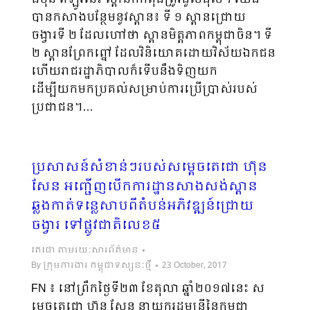
បានកសាងបន្ថែមនូវស្ពាន៖ ទី ១ ស្ពានជ្រោយ
ចង្វារទី ២ ដែលហៅថា ស្ពានមិត្ត​ភាព​កម្ពុជា​ចិន។ ទី
២ ស្ពានព្រែកព្នៅ ដែលវិនិយោគដោយវិស័យឯកជន
ហើយរាជរដ្ឋាភិ​បាល​ក៏ទើប​នឹង​ទិញ​យក
ដើម្បីយកមកប្រគល់សម្រាប់ការប្រើប្រាស់របស់
ប្រជាជន។…
ប្រសាសន៍សំខាន់ៗរបស់សម្តេចតេជោ ហ៊ុន
សែន អញ្ជើញបើកការដ្ឋានសាងសង់ស្ពាន
ឆ្លងកាត់ទន្លេសាបពីតំបន់អភិវឌ្ឍន៍ជ្រោយ
ចង្វារ ទៅផ្លូវជាតិលេខ៥
តេជោ តាមរយៈសារព័ត៌មាន
By
ក្រុមការងារ កម្ពុជាទស្សនៈថ្មី
23 October, 2017
FN ៖ នៅព្រឹកថ្ងៃទី២៣ ខែតុលា ឆ្នាំ២០១៧នេះ ស
ម្តេចតេជោ ហ៊ុន សែន នាយករដ្ឋមន្រ្តីនៃកម្ពុជា