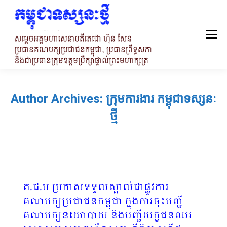
Author Archives:
ក្រុមការងារ កម្ពុជាទស្សនៈ
ថ្មី
គ.ជ.ប ប្រកាសទទួលស្គាល់ជាផ្លូវការ
គណបក្សប្រជាជនកម្ពុជា ក្នុងការចុះបញ្ជី
គណបក្សនយោបាយ និងបញ្ជីបេក្ខជនឈរ