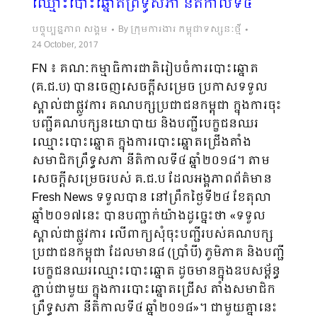
ឈ្មោះបោះឆ្នោតព្រឹទ្ធសភា នីតិកាលទី៤
បច្ចុប្បន្នភាព សង្គម
By
ក្រុមការងារ កម្ពុជាទស្សនៈថ្មី
24 October, 2017
FN ៖ គណៈកម្មាធិការជាតិរៀបចំការបោះឆ្នោត
(គ.ជ.ប) បានចេញសេចក្តីសម្រេច ប្រកាសទទួល
ស្គាល់ជាផ្លូវការ គណបក្សប្រជាជនកម្ពុជា ក្នុងការចុះ
បញ្ជីគណបក្សនយោបាយ និងបញ្ជីបេក្ខជនឈរ
ឈ្មោះបោះឆ្នោត ក្នុងការបោះឆ្នោតជ្រើងតាំង
សមាជិកព្រឹទ្ធសភា នីតិកាលទី៤ ឆ្នាំ២០១៨។ តាម
សេចក្ដីសម្រេចរបស់ គ.ជ.ប ដែលអង្គភាពព័ត៌មាន
Fresh News ទទួលបាន នៅព្រឹកថ្ងៃទី២៤ ខែតុលា
ឆ្នាំ២០១៧នេះ បានបញ្ជាក់យ៉ាងដូច្នេះថា «ទទួល
ស្គាល់ជាផ្លូវការ លើពាក្យសុំចុះបញ្ជីរបស់គណបក្ស
ប្រជាជនកម្ពុជា ដែលមាន៨ (ប្រាំបី) ភូមិភាគ និងបញ្ជី
បេក្ខជនឈរឈ្មោះបោះឆ្នោត ដូចមានក្នុងឧបសម្ព័ន្ធ
ភ្ជាប់ជាមួយ ក្នុងការបោះឆ្នោតជ្រើស តាំងសមាជិក
ព្រឹទ្ធសភា នីតិកាលទី៤ ឆ្នាំ២០១៨»។ ជាមួយគ្នានេះ