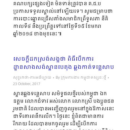
គណបក្សផ្សេងទៀត មិនទាន់ត្រូវបាន គ.ជ.ប
ប្រកាសទទួលស្គាល់នៅឡើយទេ។ សូមជម្រាបថា
ការបោះឆ្នោតជ្រើសតាំងសមាជិកព្រឹទ្ធសភា នីតិ
កាលទី៤ នឹងប្រព្រឹត្តទៅនៅថ្ងៃទី១៥ ខែមករា
ឆ្នាំ២០១៨ ខាងមុខនេះ៕
សេចក្តីដកស្រង់សង្កថា ពិធីបើកការ
ដ្ឋានសាងសង់ស្ពានបេតុង ឆ្លងកាត់ទន្លេសាប
សុន្ទរកថា-ការអធិប្បាយ
By
ក្រុមការងារ កម្ពុជាទស្សនៈថ្មី
23 October, 2017
ស្ពានឆ្លងទន្លេសាប សមិទ្ធផលថ្មីរបស់កម្ពុជា ឯក
ឧត្តម លោកជំទាវ អស់លោក លោកស្រី បងប្អូនជន
រួមជាតិ ដែលបានអញ្ជើញចូលរួមនៅក្នុងឱកាសនេះ
ជាទីគោរពនឹករលឹក។ ថ្ងៃនេះ ខ្ញុំពិតជាមានការ
រីករាយ ដែលបានមកចូលរួម ដើម្បីបើកការ