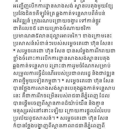
អញ្ជើញបើកការដ្ឋានសាងសង់ ស្ពានបេតុងមួយខ្សែ
ប្រវែងជិត១គីឡូម៉ែត្រ ឆ្លងកាត់ទន្លេសាបពីតំបន់
អភិវឌ្ឍន៍ ក្រុងរណបជ្រោយចង្វារ ទៅកាន់ផ្លូវ
ជាតិលេខ៥ ដោយគ្រោងចំណាយថវិកា
ប្រមាណ៣៥លានដុល្លារអាមេរិក។ ខាងក្រោមនេះ
ប្រសាសន៍សំខាន់ៗរបស់សម្តេចតេជោ ហ៊ុន សែន៖
* សម្តេចតេជោ ហ៊ុន សែន បានសម្តែងការរីករាយជា
ខ្លាំងចំពោះការបើកការដ្ឋានសាងសង់ស្ពានបេតុង
ឆ្លងកាត់ទន្លេសាប ព្រោះជាការរួមចំណែកសម្រាប់
សម្រួលការធ្វើដំណើររបស់ប្រជាពលរដ្ឋ និងជាវឌ្ឍន
ភាពថ្មីមួយទៀតកម្ពុជា។ * សម្តេចតេជោ ហ៊ុន សែន
បានថ្លែងការសាងសង់ស្ពានបេតុងឆ្លងកាត់ទន្លេសាប
នេះ គឺជាការរីកចម្រើនរបស់រាជធានីភ្នំពេញ ដែល
បានផ្តើមចេញពីស្ថានភាពដ៏យ៉ាប់យឺន និងគ្មាន
មនុស្សរស់នៅនោះឡើយ ក្រោយការផ្តួលរំលំរបប
ប្រល័យពូជសាសន៍។ * សម្តេចតេជោ ហ៊ុន សែន
ក៏បានថ្លែងបង្ហាញពីស្ថានភាពរាជធានីភ្នំពេញពី