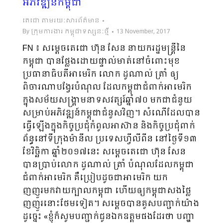
អភិវឌ្ឍន៍កម្ពុជា
តេជោ តាមរយៈសារព័ត៌មាន
By
ក្រុមការងារ កម្ពុជាទស្សនៈថ្មី
13 November, 2017
FN ៖ សម្តេចតេជោ ហ៊ុន សែន នាយករដ្ឋមន្រ្តីនៃ
កម្ពុជា បានថ្លែងដោយផ្ទាល់មាត់នៅចំពោះមុខ
ប្រធានាធិបតីអាមេរិក លោក ដូណាល់ ត្រាំ ឲ្យ
ពិចារណាបង្វែរបំណុល ដែលកម្ពុជាជំពាក់អាមេរិក
ក្នុងសម័យសង្រ្គាមនាទសវត្សរ៍ឆ្នាំ៧០ មកជាជំនួយ
សម្រាប់អភិវឌ្ឍន៍កម្ពុជាជំនួសវិញ។ សំណើដែលបាន
ធ្វើឡើងក្នុងកិច្ចប្រជុំកំពូលអាស៊ាន និងកិច្ចប្រជុំពាក់
ព័ន្ធនៅទីក្រុងម៉ានីល ប្រទេសហ្វីលីពីន នៅថ្ងៃទី១៣
ខែវិច្ឆិកា ឆ្នាំ២០១៧នេះ សម្តេចតេជោ ហ៊ុន សែន
បានប្រាប់លោក ដូណាល់ ត្រាំ បំណុលដែលកម្ពុជា
ជំពាក់អាមេរិក គឺប្រៀបដូចជាអាមេរិក យក
ញញួរមកវាយក្បាលកម្ពុជា ហើយឲ្យកម្ពុជាសងថ្លៃ
ញញួរនោះថែមទៀត។ សម្តេចបានគូសបញ្ជាក់យ៉ាង
ដូច្នេះ «ខ្ញុំក៏សូមបញ្ជាក់ជូនឯកឧត្តមផងដែរថា បញ្ហា