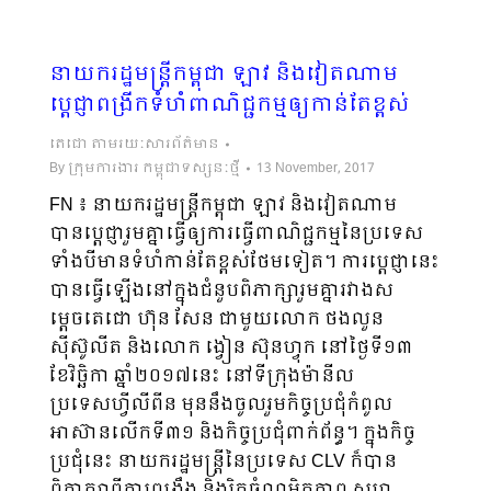
នាយករដ្ឋមន្រ្តីកម្ពុជា ឡាវ និងវៀតណាម
ប្តេជ្ញាពង្រីកទំហំពាណិជ្ជកម្មឲ្យកាន់តែខ្ពស់
តេជោ តាមរយៈសារព័ត៌មាន
By
ក្រុមការងារ កម្ពុជាទស្សនៈថ្មី
13 November, 2017
FN ៖ នាយករដ្ឋមន្រ្តីកម្ពុជា ឡាវ និងវៀតណាម
បានប្តេជ្ញារួមគ្នាធ្វើឲ្យការធ្វើពាណិជ្ជកម្មនៃប្រទេស
ទាំងបីមានទំហំកាន់តែខ្ពស់ថែមទៀត។ ការប្តេជ្ញានេះ
បានធ្វើឡើងនៅក្នុងជំនួបពិភាក្សារួមគ្នារវាងស
ម្តេចតេជោ ហ៊ុន សែន ជាមួយលោក ថងលួន
ស៊ីស៊ូលីត និងលោក ង្វៀន ស៊ុនហ្វុក នៅថ្ងៃទី១៣
ខែវិច្ឆិកា ឆ្នាំ២០១៧នេះ នៅទីក្រុងម៉ានីល
ប្រទេសហ្វីលីពីន មុននឹងចូលរួមកិច្ចប្រជុំកំពូល
អាស៊ានលើកទី៣១ និងកិច្ចប្រជុំពាក់ព័ន្ធ។ ក្នុងកិច្ច
ប្រជុំនេះ នាយករដ្ឋមន្រ្តីនៃប្រទេស CLV ក៏បាន
ពិភាក្សាពីការពង្រឹង និងរិតចំណមិត្តភាព សហ