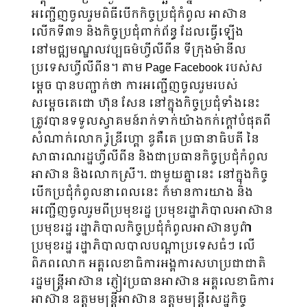
អញ្ជើញចូលរួមពិធីបើកកិច្ចប្រជុំកំពូល អាស៊ាន
លើកទី៣១ និងកិច្ចប្រជុំពាក់ព័ន្ធ ដែលធ្វើឡើង
នៅមជ្ឍមណ្ឌលវប្បធម៌ហ្វីលីពីន ទីក្រុងម៉ានីល
ប្រទេសហ្វីលីពីន។ តាម Page Facebook របស់ស
ម្តេច បានបញ្ជាក់ថា ការអញ្ជើញចូលរួមរបស់
សម្ដេចតេជោ ហ៊ុន សែន នៅក្នុងកិច្ចប្រជុំទាំងនេះ
ត្រូវបានទទួលស្វាគមន៍រាក់ទាក់យ៉ាងកក់ក្ដៅបំផុតពី
សំណាក់លោក រ៉ូឌ្រីហ្គោ ឌូតឺតេ ប្រធានាធិបតី នៃ
សាធារណរដ្ឋហ្វីលីពីន និងជាប្រធានកិច្ចប្រជុំកំពូល
អាស៊ាន និងលោកស្រី។. ជាមួយគ្នានេះ នៅក្នុងកិច្ច
បើកប្រជុំកំពូលនាពេលនេះ ក៏មានការយាង និង
អញ្ជើញចូលរួមពីប្រមុខរដ្ឋ ប្រមុខរដ្ឋាភិបាលអាស៊ាន
ប្រមុខរដ្ឋ រដ្ឋាភិបាលកិច្ចប្រជុំកំពូលអាស៊ានបូព៌ា
ប្រមុខរដ្ឋ រដ្ឋាភិបាលបាលបណ្ដាប្រទេសធំៗ លើ
ពិភពលោក អគ្គលេខាធិការអង្គការសហប្រជាជាតិ
រដ្ឋមន្ត្រីអាស៊ាន ភ្ញៀវប្រធានអាស៊ាន អគ្គលេខាធិការ
អាស៊ាន ឧត្តមមន្ត្រីអាស៊ាន ឧត្តមមន្ត្រីសេដ្ឋកិច្ច