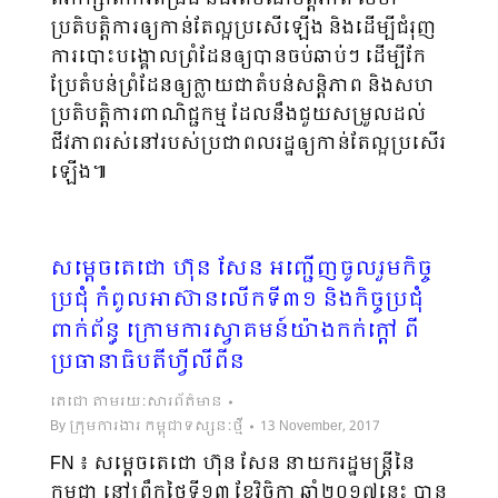
ប្រតិបត្តិការឲ្យកាន់តែល្អប្រសើឡើង និងដើម្បីជំរុញ
ការបោះបង្គោលព្រំដែនឲ្យបានចប់ឆាប់ៗ ដើម្បីកែ
ប្រែតំបន់ព្រំដែនឲ្យក្លាយជាតំបន់សន្តិភាព និងសហ
ប្រតិបត្តិការពាណិជ្ជកម្ម ដែលនឹងជួយសម្រួលដល់
ជីវភាពរស់នៅរបស់ប្រជាពលរដ្ឋឲ្យកាន់តែល្អប្រសើរ
ឡើង៕
សម្តេចតេជោ ហ៊ុន សែន អញ្ជើញចូលរួមកិច្ច
ប្រជុំ កំពូលអាស៊ានលើកទី៣១ និងកិច្ចប្រជុំ
ពាក់ព័ន្ធ ក្រោមការស្វាគមន៍យ៉ាងកក់ក្តៅ ពី
ប្រធានាធិបតីហ្វីលីពីន
តេជោ តាមរយៈសារព័ត៌មាន
By
ក្រុមការងារ កម្ពុជាទស្សនៈថ្មី
13 November, 2017
FN ៖ សម្ដេចតេជោ ហ៊ុន សែន នាយករដ្ឋមន្ត្រីនៃ
កម្ពុជា នៅព្រឹកថ្ងៃទី១៣ ខែវិច្ឆិកា ឆ្នាំ២០១៧នេះ បាន