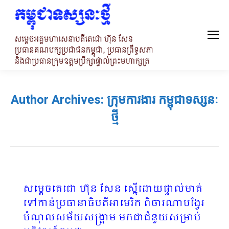
Author Archives:
ក្រុមការងារ កម្ពុជាទស្សនៈ
ថ្មី
សម្តេចតេជោ ហ៊ុន សែន ស្នើដោយផ្ទាល់មាត់
ទៅកាន់ប្រធានាធិបតីអាមេរិក ពិចារណាបង្វែរ
បំណុលសម័យសង្រ្គាម មកជាជំនួយសម្រាប់