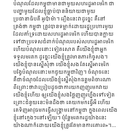
បំណុលដែលកម្ពុជាមានជាមួយសហរដ្ឋអាមេរិក ជា
បញ្ហាមួយដែលខ្ញុំធ្លាប់បាននិយាយជាមួយ
ប្រធានាធិបតី អូប៉ាម៉ា។ រឿងនេះវាដូច្នេះ គឺ​នៅ
ត្រង់ថា កម្ពុជា ត្រូវបានទម្លាក់ដោយរដ្ឋប្រហារមួយ
ដែលគាំទ្រដោយសហរដ្ឋអាមេរិក ហើយបានក្លាយ
ទៅជាប្រទេសជំពាក់បំណុលរបស់សហរដ្ឋអាមេរិក
ហើយបំណុលនោះទៀតសោត គឺយើងខ្ញុំជាអ្នក
ទទួលមរតក ដូច្នេះយើងខ្ញុំត្រូវមានភារកិច្ចសង។
យើងខ្ញុំបានស្នើសុំថា យើងខ្ញុំសង តែស្នើអាមេរិក
បង្វែបំណុលនោះមកជួយកម្ពុជាវិញ។ ចំណុចនេះ
គឺជាចំណុចដែលយើងខ្ញុំស្នើសុំឯកឧត្តមពិចារណា
ពីព្រោះថាវាប្រៀបដូចជាការយកញញួរមកវាយ
យើងខ្ញុំហើយ ឲ្យយើងខ្ញុំសងថ្លៃញញួរហ្នឹងទៅទៀត
ព្រោះជំនួយនេះមិនដឹងថា គេយកមកធ្វើអី ហើយ
គេទិញអាវុធមកធ្វើសង្រ្គាមនៅកម្ពុជា ក្នុងពេលយើង
ខ្ញុំនៅក្មេងៗនៅឡើយ។ ប៉ុន្តែមរតករដ្ឋយ៉ាងនេះ
យ៉ាងណាក៏ដោយយើងខ្ញុំត្រូវតែមានការគោរព»។…