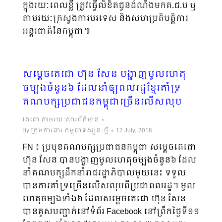
ក្នុងរយៈពេលខ្លី ត្រូវធ្វើលិខិតជូនដំណឹងមកគ.ជ.ប ឬ
តាមរយៈក្រសួងការបរទេស និងសហប្រតិបត្តិការ
អន្តរជាតិនៃកម្ពុជា៕
សម្តេចតេជោ ហ៊ុន សែន បង្ហាញមូលហេតុ
ចម្បងចំនួន៦ ដែលនាំឲ្យពលរដ្ឋខ្មែរគាំទ្រ
គណបក្សប្រជាជនកម្ពុជាច្រើនលើសលុប
តេជោ តាមរយៈសារព័ត៌មាន
By
ក្រុមការងារ កម្ពុជាទស្សនៈថ្មី
12 July, 2018
FN ៖ ប្រមុខគណបក្សប្រជាជនកម្ពុជា សម្តេចតេជោ
ហ៊ុន សែន បានបង្ហាញមូលហេតុចម្បងចំនួន៦ ដែល
នាំគណបក្សដឹកនាំរាជរដ្ឋាភិបាលមួយនេះ ទទួល
បានការគាំទ្រច្រើនលើសលុបពីប្រជាពលរដ្ឋ។ មូល
ហេតុចម្បងទាំង៦ ដែលសម្តេចតេជោ ហ៊ុន សែន
បានគូសបញ្ជាក់នៅទំព័រ Facebook នៅព្រឹកថ្ងៃទី១១