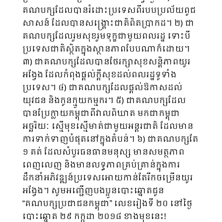
គណបក្សដែលបានរំដោះប្រទេសពីរបបប្រល័យពូជ
សាសន៍ ដែលបានសង្រ្គោះជាតិពិតប្រាកដ។ ២) ជា
គណបក្សដែលរួមសុខរួមទុក្ខជាមួយពលរដ្ឋ ទោះបី
ប្រទេសជាតិស្ថិតក្នុងស្ថានភាពបែបណាក៏ដោយ។
៣) ជាគណបក្សដែលបានថែរក្សាសុខសន្តិភាពយូរ
អង្វែង ដែលកំពុងផ្តល់ក្តីសុខដល់ពលរដ្ឋទូទាំង
ប្រទេស។ ៤) ជាគណបក្សដែលផ្តល់ឱកាសដល់
យុវជន និងកូនក្មួយកម្មករ។ ៥) ជាគណបក្សដែល
បានប្រែក្លាយកម្ពុជាពីវាលពិឃាត មកជាកម្ពុជា
អច្ឆរិយៈ ស្មើមុខស្មើមាត់ជាមួយអន្តរជាតិ ដែលមាន
ការទាក់ទាញបំផុតនៅក្នុងតំបន់។ ៦) ជាគណបក្សតែ
១ គត់ ដែលសំបូរធនធានមនុស្ស មានសមត្ថភាព
ពេញលេញ និងមានលទ្ធភាពគ្រប់គ្រាន់ក្នុងការ
ដឹកនាំអភិវឌ្ឍន៍ប្រទេសអោយកាន់តែរីកចម្រើនយូរ
អង្វែង។ សូមអញ្ជើញបងប្អូនបោះឆ្នោតជូន
“គណបក្សប្រជាជនកម្ពុជា” លេខរៀងទី ២០ នៅថ្ងៃ
បោះឆ្នោត ២៩ កក្កដា ២០១៨ ខាងមុខនេះ!