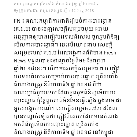
ការបោះឆ្នោតជ្រើសតាំង តំណាងរាស្ត្រ ឆ្នាំ២០១៨
By
ក្រុមការងារ កម្ពុជាទស្សនៈថ្មី
12 July, 2018
FN ៖ គណៈកម្មាធិការជាតិរៀបចំការបោះឆ្នោត
(គ.ជ.ប) បានចេញសេចក្តីសម្រេចមួយ ដោយ
អនុញ្ញាតឲ្យមានភ្ញៀវបរទេសពិសេស ចូលរួមពិនិត្យ
មើលការបោះឆ្នោត។ នេះបើយោងតាម សេចក្តី
សម្រេចរបស់ គ.ជ.ប​ ដែលអង្គភាពព័ត៌មាន Fresh
News ទទួលបាននៅល្ងាចថ្ងៃទី១១ ខែកក្កដា
ឆ្នាំ២០១៨នេះ។ បើតាមសេចក្តីសម្រេចគ.ជ.ប ភ្ញៀវ
បរទេសពិសេសសម្រាប់ការបោះឆ្នោត ជ្រើសតាំង
តំណាងរាស្ត្រ នីតិកាលទី៦ ឆ្នាំ២០១៨​​ គឺជា
គណៈប្រតិភូបរទេស ដែលចូលរួមពិនិត្យមើលការ
បោះឆ្នោត ប៉ុន្តែពួកគាត់មិនមែនធ្វើឡើង ក្នុងនាម ជា
អ្នកសង្កេតការណ៍។ សេចក្តីសម្រេចគ.ជ.ប ដដែល
បានបញ្ជាក់ទៀតថា ភ្ញៀវពិសេសដែលមានបំណង
មកពិនិត្យមើលការបោះឆ្នោត ជ្រើសតាំង
តំណាងរាស្ត្រ នីតិកាលទី៦ ឆ្នាំ២០១៨ នៅកម្ពុជា