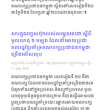
គណបក្សប្រជាជនកម្ពុជា ស្ថិតនៅលេខរៀងទី២០
នាថ្ងៃទី២៩ ខែកក្កដា ឆ្នាំ២០១៨ខាងមុខនេះ៕
សារក្នុងហ្វេសប៊ុករបស់សម្តេចតេជោ ស្តីពី
មូលហេតុ ៦ ចម្បង ដែលនាំអោយប្រជា
ពលរដ្ឋខ្មែរគាំទ្រគណបក្សប្រជាជនកម្ពុជា
ច្រើនលើសលុប
សុន្ទរកថា-ការអធិប្បាយ
By
ក្រុមការងារ កម្ពុជាទស្សនៈថ្មី
11 July, 2018
គណបក្សប្រជាជនកម្ពុជា លេខរៀងទី ២០ គឺជា
គណបក្ស ដែលមានពលរដ្ឋខ្មែរគាំទ្រច្រើនជាងគេ
បំផុតទាំងនៅក្នុងប្រទេស និងក្រៅប្រទេស! មូល
ហេតុមួយចំនួនតូចខាងក្រោម គឺបានធ្វើអោយបង
ប្អូនប្រជាពលរដ្ឋគាំទ្របោះឆ្នោតអោយគណបក្ស
ប្រជាជន ដឹកនាំប្រទេសមកទល់សព្វថ្ងៃ៖ ១) ជា