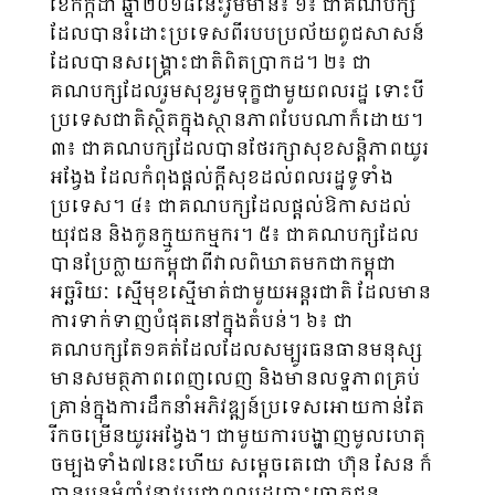
ខែកក្កដា ឆ្នាំ២០១៨នេះរួមមាន៖ ១៖ ជាគណបក្ស
ដែលបានរំដោះប្រទេសពីរបបប្រល័យពូជសាសន៍
ដែលបានសង្រ្គោះជាតិពិតប្រាកដ។ ២៖ ជា
គណបក្សដែលរួមសុខរួមទុក្ខជាមួយពលរដ្ឋ ទោះបី
ប្រទេសជាតិស្ថិតក្នុងស្ថានភាពបែបណាក៏ដោយ។
៣៖ ជាគណបក្សដែលបានថែរក្សាសុខសន្តិភាពយូរ
អង្វែង ដែលកំពុងផ្តល់ក្តីសុខដល់ពលរដ្ឋទូទាំង
ប្រទេស។ ៤៖ ជាគណបក្សដែលផ្តល់ឱកាសដល់
យុវជន និងកូនក្មួយកម្មករ។ ៥៖ ជាគណបក្សដែល
បានប្រែក្លាយកម្ពុជាពីវាលពិឃាតមកជាកម្ពុជា
អច្ឆរិយៈ ស្មើមុខស្មើមាត់ជាមួយអន្តរជាតិ ដែលមាន
ការទាក់ទាញបំផុតនៅក្នុងតំបន់។ ៦៖ ជា
គណបក្សតែ១គត់ដែលដែលសម្បូរធនធានមនុស្ស
មានសមត្ថភាពពេញលេញ និងមានលទ្ឋភាពគ្រប់
គ្រាន់ក្នុងការដឹកនាំអភិវឌ្ឍន៍ប្រទេសអោយកាន់តែ
រីកចម្រើនយូរអង្វែង។ ជាមួយការបង្ហាញមូលហេតុ
ចម្បងទាំង៧នេះហើយ សម្តេចតេជោ ហ៊ុន សែន ក៏
បានបន្តអំពាំវនាវប្រជាពលរដ្ឋបោះឆ្នោតជូន