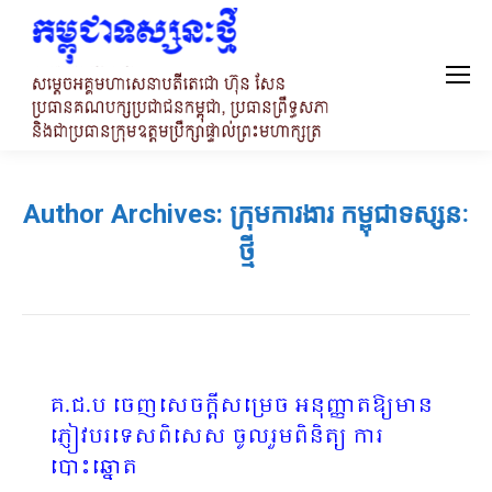
Author Archives:
ក្រុមការងារ កម្ពុជាទស្សនៈ
ថ្មី
គ.ជ.ប ចេញសេចក្តីសម្រេច អនុញ្ញាតឱ្យមាន
ភ្ញៀវបរទេសពិសេស ចូលរួមពិនិត្យ ការ
បោះឆ្នោត