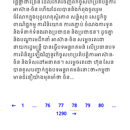
ផ្លែផ្កាជាច្រើន ដែលកើតចេញពីកិច្ចសហប្រតិបត្តិការ
អាស៊ាន-ចិន ហើយដែលបាននិងកំពុងចូលរួម
ចំណែកក្នុងបុព្វហេតុស្ថិរភាព សន្តិសុខ សេដ្ឋកិច្ច
ពាណិជ្ជកម្ម ការវិនិយោគ ការតភ្ជាប់ ចំណងការទូត
និងទំនាក់ទំនងរវាងប្រជាជន និងប្រជាជន។ ដូចគ្នា
និងបណ្តាមេដឹកនាំ អាស៊ាន-ចិន សម្តេចតេជោ
នាយករដ្ឋមន្រ្តី បានធ្វើបទអន្តរាគមន៍ លើប្រធានបទ
ការពិនិត្យឡើងវិញនូវកិច្ចសហប្រតិបត្តិការអាស៊ាន-
ចិន និងទិសដៅអនាគត។ សម្តេចតេជោ ហ៊ុន សែន
បានគូសបញ្ជាក់ក្នុងបទអន្តរាគមន៍នោះថា«កម្ពុជា
មានជំនឿយ៉ាងមុតមាំថា ចិន…
1
…
76
77
78
79
80
…
1290