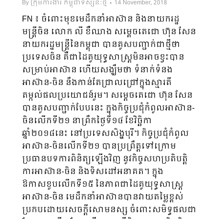
By
ក្រុមការងារ កម្ពុជាទស្សនៈថ្មី
14 November, 2018
FN ៖ ចំពោះមុខមេដឹកនាំអាស៊ាន និងនាយករដ្ឋ
មន្ត្រីចិន លោក លី ខឺឈាង សម្តេចតេជោ ហ៊ុន សែន
នាយករដ្ឋមន្ត្រីនៃកម្ពុជា បានគូសបញ្ជាក់ជាថ្មីថា
ប្រទេសចិន គឺជាដៃគូយុទ្ធសាស្ត្រមិនអាចខ្វះបាន
សម្រាប់អាស៊ាន ហើយសង្ឃឹមថា ទំនាក់ទំនង
អាស៊ាន-ចិន នឹងកាន់តែជ្រាលជ្រៅក្នុងស្មារតី
តម្កល់ផលប្រយោជន៍រួម។ សម្តេចតេជោ ហ៊ុន សែន
បានគូសបញ្ជាក់បែបនេះ ក្នុងកិច្ចប្រជុំកំពូលអាស៊ាន-
ចិនលើកទី២១ នាព្រឹកថ្ងៃទី១៤ ខែវិច្ឆិកា
ឆ្នាំ២០១៨នេះ នៅប្រទេសសិង្ហបុរី។ កិច្ចប្រជុំកំពូល
អាស៊ាន-ចិនលើកទី២១ បានប្រព្រឹត្តទៅក្រោម
ប្រធានបទការពិនិត្យឡើងវិញ នូវកិច្ចសហប្រតិបត្តិ
ការអាស៊ាន-ចិន និងទិសដៅអនាគត។ ក្នុង
ឱកាសខួបលើកទី១៥ នៃភាពជាដៃគូយុទ្ធសាស្រ្ត
អាស៊ាន-ចិន មេដឹកនាំអាស៊ានបានវាយតម្លៃខ្ពស់
ប្រកបដោយសេចក្តីសោមនស្ស ចំពោះសមិទ្ធផលជា