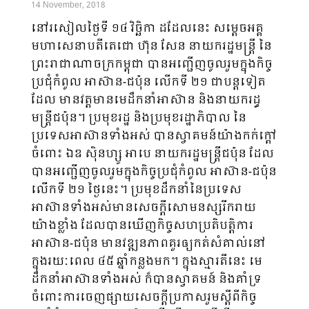
14 November, 2018
នៅរសៀលថ្ងៃទី ១៤ វិច្ឆិកា ដដែលនេះ សម្ដេចអគ្គ
មហាសេនាបតីតេជោ ហ៊ុន សែន នាយករដ្ឋមន្រ្តី នៃ
ព្រះរាជាណាចក្រកម្ពុជា បានអញ្ជើញចូលរួមក្នុងកិច្ច
ប្រជុំកំពូល អាស៊ាន-ជប៉ុន លើកទី ២១ ជាបន្តទៀត
ដែល មានវត្តមានមេដឹកនាំអាស៊ាន និងនាយករដ្ធ
មន្ត្រីជប៉ុន។ ប្រមុខរដ្ឋ និងប្រមុខរដ្ឋាភិបាល នៃ
ប្រទេសអាស៊ានទាំងអស់ បានស្វាគមន៍យ៉ាងកក់ក្តៅ
ចំពោះ ឯឧ ស៊ិនហ្សូ អាបេ នាយករដ្ឋមន្រ្តីជប៉ុន ដែល
បានអញ្ជើញចូលរួមក្នុងកិច្ចប្រជុំកំពូល អាស៊ាន-ជប៉ុន
លើកទី ២១ ថ្ងៃនេះ។ ប្រមុខដឹកនាំនៃប្រទេស
អាស៊ានទាំងអស់មានសេចក្តីសោមនស្សរីករាយ
យ៉ាងខ្លាំង ដែលបានឃើញកិច្ចសហប្រតិបត្តិការ
អាស៊ាន-ជប៉ុន មានវឌ្ឍនភាពគួរឲ្យកត់សំគាល់នៅ
ក្នុងរយៈពេល ៤៥ ឆ្នាំកន្លងមក។ ក្នុងស្មារតីនេះ មេ
ដឹកនាំអាស៊ានទាំងអស់ ក៏បានស្វាគមន៍ និងគាំទ្រ
ចំពោះការចេញផ្សាយសេចក្តីប្រកាសរួមស្តីពីកិច្ច