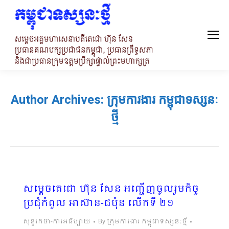
Author Archives:
ក្រុមការងារ កម្ពុជាទស្សនៈ
ថ្មី
សម្ដេចតេជោ ហ៊ុន សែន អញ្ជើញចូលរួមកិច្ច
ប្រជុំកំពូល អាស៊ាន-ជប៉ុន លើកទី ២១
សុន្ទរកថា-ការអធិប្បាយ
By
ក្រុមការងារ កម្ពុជាទស្សនៈថ្មី