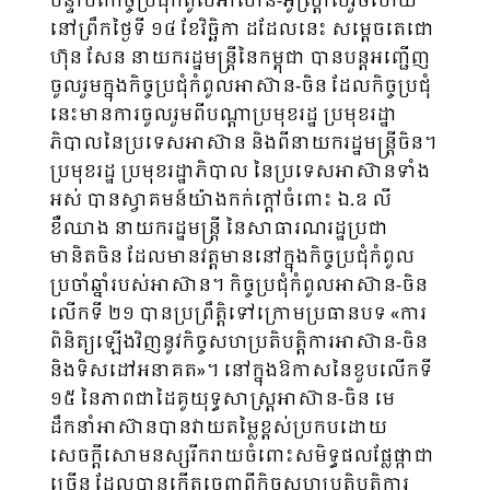
បន្ទាប់ពីកិច្ចប្រជុំកំពូលអាស៊ាន-អូស្ត្រាលីរួចហើយ
នៅព្រឹកថ្ងៃទី ១៤ ខែវិច្ឆិកា ដដែលនេះ សម្ដេចតេជោ
ហ៊ុន សែន នាយករដ្ឋមន្រ្តីនៃកម្ពុជា បានបន្តអញ្ជើញ
ចូលរួមក្នុងកិច្ចប្រជុំកំពូលអាស៊ាន-ចិន ដែលកិច្ចប្រជុំ
នេះមានការចូលរួមពីបណ្ដាប្រមុខរដ្ឋ ប្រមុខរដ្ឋា
ភិបាលនៃប្រទេសអាស៊ាន និងពីនាយករដ្ឋមន្រ្តីចិន។
ប្រមុខរដ្ឋ ប្រមុខរដ្ឋាភិបាល នៃប្រទេសអាស៊ានទាំង
អស់ បានស្វាគមន៍យ៉ាងកក់ក្តៅចំពោះ ឯ.ឧ លី
ខឺឈាង នាយករដ្ឋមន្រ្តី នៃសាធារណរដ្ឋប្រជា
មានិតចិន ដែលមានវត្តមាននៅក្នុងកិច្ចប្រជុំកំពូល
ប្រចាំឆ្នាំរបស់អាស៊ាន។ កិច្ចប្រជុំកំពូលអាស៊ាន-ចិន
លើកទី ២១ បានប្រព្រឹត្តិទៅក្រោមប្រធានបទ «ការ
ពិនិត្យឡើងវិញនូវកិច្ចសហប្រតិបត្តិការអាស៊ាន-ចិន
និងទិសដៅអនាគត»។ នៅក្នុងឱកាសនៃខួបលើកទី
១៥ នៃភាពជាដៃគូយុទ្ធសាស្រ្តអាស៊ាន-ចិន មេ
ដឹកនាំអាស៊ានបានវាយតម្លៃខ្ពស់ប្រកបដោយ
សេចក្តីសោមនស្សរីករាយចំពោះសមិទ្ធផលផ្លែផ្កាជា
ច្រើន ដែលបានកើតចេញពីកិច្ចសហប្រតិបត្តិការ