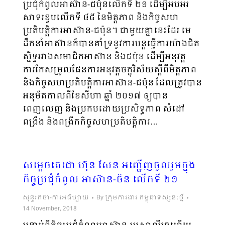
ប្រជុំកំពូលអាស៊ាន-ជប៉ុនលើកទី ២១ ដើម្បីអបអរ
សាទរខួបលើកទី ៤៥ នៃមិត្តភាព និងកិច្ចសហ
ប្រតិបត្តិការអាស៊ាន-ជប៉ុន។ ជាមួយគ្នានេះដែរ មេ
ដឹកនាំអាស៊ានក៏បានគាំទ្រនូវការបន្តធ្វើការយ៉ាងជិត
ស្និទ្ធរវាងសមាជិកអាស៊ាន និងជប៉ុន ដើម្បីអនុវត្ត
ការកែសម្រួលផែនការអនុវត្តចក្ខុវិស័យស្តីពីមិត្តភាព
និងកិច្ចសហប្រតិបត្តិការអាស៊ាន-ជប៉ុន ដែលត្រូវបាន
អនុម័តកាលពីខែសីហា ឆ្នាំ ២០១៧ ឲ្យបាន
ពេញលេញ និងប្រកបដោយប្រសិទ្ធភាព សំដៅ
ពង្រឹង និងពង្រីកកិច្ចសហប្រតិបត្តិការ…
សម្ដេចតេជោ ហ៊ុន សែន អញ្ជើញចូលរួមក្នុង
កិច្ចប្រជុំកំពូល អាស៊ាន-ចិន លើកទី ២១
សុន្ទរកថា-ការអធិប្បាយ
By
ក្រុមការងារ កម្ពុជាទស្សនៈថ្មី
14 November, 2018