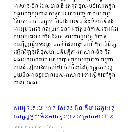
អាស៊ាន-ចិន ដែលបាន និងកំពុងចូលរួមចំណែកក្នុង
បុព្វហេតុស្ថិរភាព សន្តិសុខ សេដ្ឋកិច្ច ពាណិជ្ជកម្ម
វិនិយោគ ការតភ្ជាប់ ចំណងការទូត និងទំនាក់ទំនង
រវាងប្រជាជន និងប្រជាជន។ នៅក្នុងឱកាសនោះដែរ
សម្តេចតេជោ ហ៊ុន សែន នាយករដ្ឋមន្រ្តី ក៏បាន
អញ្ជើញធ្វើបទអន្តរាគមន៍ ដែលផ្តោតលើ “ការពិនិត្យ
ឡើងវិញនូវកិច្ចសហប្រតិបត្តិការអាស៊ាន-ចិន និង
ទិសដៅអនាគត” ដោយបានគូសបញ្ជាក់ថា កម្ពុជា
មានជំនឿយ៉ាងមុតមាំថា ចិនគឺជាដៃគូយុទ្ធសាស្រ្ត
មួយមិនអាចខ្វះបានរបស់អាស៊ាន ទោះស្ថិតនៅក្នុង
កាលៈទេសៈ…
សម្តេចតេជោ ហ៊ុន សែន៖ ចិន គឺជាដៃគូយុទ្ធ
សាស្ត្រមួយមិនអាចខ្វះបានសម្រាប់អាស៊ាន
តេជោ តាមរយៈសារព័ត៌មាន