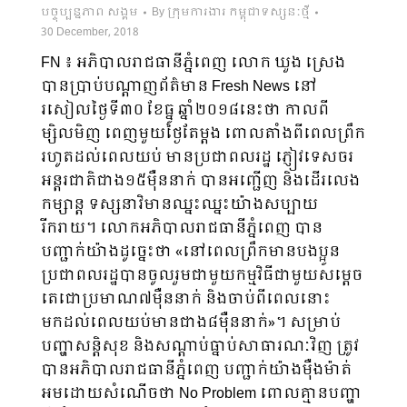
បច្ចុប្បន្នភាព សង្គម
By
ក្រុមការងារ កម្ពុជាទស្សនៈថ្មី
30 December, 2018
FN ៖ អភិបាលរាជធានីភ្នំពេញ លោក ឃួង ស្រេង
បានប្រាប់បណ្ដាញព័ត៌មាន Fresh News នៅ
រសៀលថ្ងៃទី៣០ ខែធ្នូ ឆ្នាំ២០១៨នេះថា កាលពី
ម្សិលមិញ ពេញមួយថ្ងៃតែម្ដង ពោលតាំងពីពេលព្រឹក
រហូតដល់ពេលយប់ មានប្រជាពលរដ្ឋ ភ្ញៀវទេសចរ
អន្ដរជាតិជាង១៥ម៉ឺននាក់ បានអញ្ជើញ និងដើរលេង
កម្សាន្ដ ទស្សនាវិមានឈ្នះឈ្នះយ៉ាងសប្បាយ
រីករាយ។ លោកអភិបាលរាជធានីភ្នំពេញ បាន
បញ្ជាក់យ៉ាងដូច្នេះថា «នៅពេលព្រឹកមានបងប្អូន
ប្រជាពលរដ្ឋបានចូលរួមជាមួយកម្មវិធីជាមួយសម្តេច
តេជោប្រមាណ៧ម៉ឺននាក់ និងចាប់ពីពេលនោះ
មកដល់ពេលយប់មានជាង៨ម៉ឺននាក់»។ សម្រាប់
បញ្ហាសន្ដិសុខ និងសណ្ដាប់ធ្នាប់សាធារណៈវិញ ត្រូវ
បានអភិបាលរាជធានីភ្នំពេញ បញ្ជាក់យ៉ាងម៉ឺងម៉ាត់
អមដោយសំណើចថា No Problem ពោលគ្មានបញ្ហា