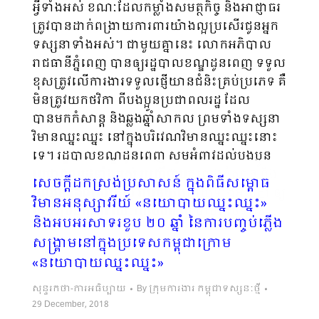
អ្វីទាំងអស់ ខណៈដែលកម្លាំងសមត្ថកិច្ច និងអាជ្ញាធរ
ត្រូវបានដាក់ពង្រាយការពារយ៉ាងល្អប្រសើរជូនអ្នក
ទស្សនាទាំងអស់។ ជាមួយគ្នានេះ លោកអភិបាល
រាជធានីភ្នំពេញ បានឲ្យរដ្ឋបាលខណ្ឌដូនពេញ ទទួល
ខុសត្រូវលើការងារទទួលផ្ញើយានជំនិះគ្រប់ប្រភេទ គឺ
មិនត្រូវយកថវិកា ពីបងប្អូនប្រជាពលរដ្ឋ ដែល
បានមកកំសាន្ត និងឆ្លងឆ្នាំសាកល ព្រមទាំងទស្សនា
វិមានឈ្នះឈ្នះ នៅក្នុងបរិវេណវិមានឈ្នះឈ្នះនោះ
ទេ។ រដ្ឋបាលខណ្ឌដូនពេញ សូមអំពាវដល់បងប្អូន
ប្រជាពលរដ្ឋទាំងអស់ អញ្ជើញមកលេងកំសាន្ត និង
សេចក្តីដកស្រង់ប្រសាសន៍ ក្នុងពិធីសម្ពោធ
ចូលរួមឆ្លងឆ្នាំសាកល រាប់ថយក្រោយទាំងអស់គ្នា ឲ្យ
វិមានអនុស្សាវរីយ៍ «នយោបាយឈ្នះឈ្នះ»
បានច្រើនកុះករ រយៈពេល០៣ថ្ងៃ ចាប់ពីថ្ងៃទី២៩…
និងអបអរសាទរខួប ២០ ឆ្នាំ នៃការបញ្ចប់ភ្លើង
សង្គ្រាមនៅក្នុងប្រទេសកម្ពុជាក្រោម
«នយោបាយឈ្នះឈ្នះ»
សុន្ទរកថា-ការអធិប្បាយ
By
ក្រុមការងារ កម្ពុជាទស្សនៈថ្មី
29 December, 2018