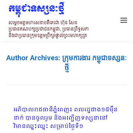
Author Archives:
ក្រុមការងារ កម្ពុជាទស្សនៈ
ថ្មី
អភិបាលរាជធានីភ្នំពេញ៖ ពលរដ្ឋជាង១៥ម៉ឺន
នាក់ បានចូលរួម និងអញ្ជើញទស្សនានៅ
វិមានឈ្នះឈ្នះ សម្រាប់ថ្ងៃទី​១