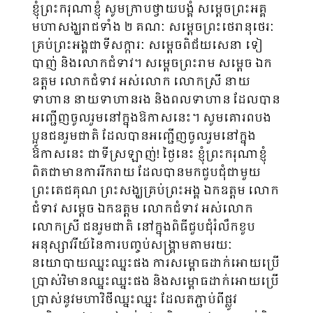
ខ្ញុំព្រះករុណាខ្ញុំ សូមក្រាបថ្វាយបង្គំ សម្តេចព្រះអគ្គ
មហាសង្ឃរាជទាំង ២ គណៈ សម្តេចព្រះថេរានុថេរៈ
គ្រប់ព្រះអង្គជាទីសក្ការៈ សម្តេចពិជ័យសេនា ទៀ
បាញ់ និងលោកជំទាវ។ សម្តេចព្រះរាម សម្តេច ឯក
ឧត្តម លោកជំទាវ អស់លោក លោកស្រី នាយ
ទាហាន នាយទាហានរង និងពលទាហាន ដែលបាន
អញ្ជើញចូលរួមនៅក្នុងឱកាសនេះ។ សូមគោរពបង
ប្អូនជនរួមជាតិ ដែលបានអញ្ជើញចូលរួមនៅក្នុង
ឱកាសនេះ ជាទីស្រឡាញ់! ថ្ងៃនេះ ខ្ញុំព្រះករុណាខ្ញុំ
ពិតជាមានការរីករាយ ដែលបានមកជួបជុំជាមួយ
ព្រះតេជគុណ ព្រះសង្ឃគ្រប់ព្រះអង្គ ឯកឧត្តម លោក
ជំទាវ សម្តេច ឯកឧត្តម លោកជំទាវ អស់លោក
លោកស្រី ជនរួមជាតិ នៅក្នុងពិធីជួបជុំរំលឹកខួប
អនុស្សាវរីយ៍នៃការបញ្ចប់សង្គ្រាមតាមរយៈ
នយោបាយឈ្នះឈ្នះផង ការសម្ពោធដាក់អោយ​ប្រើ
ប្រាស់វិមានឈ្នះឈ្នះផង និងសម្ពោធដាក់អោយប្រើ
ប្រាស់នូវមហាវិថីឈ្នះឈ្នះ ដែលតភ្ជាប់ពីផ្លូវ