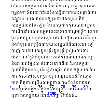
ដែលបានទទួលជោគជ័យ ពីការបោះឆ្នោតនាពេល
កន្លងមក និងជោគជ័យនៃសន្និបាតគណៈកម្មាធិការ
កណ្តាល របស់គណបក្សប្រជាជនកម្ពុជា និង
សមិទ្ធផលដទៃទៀត ដែលកម្ពុជាទទួលបាន ក្រោម
ការដឹកនាំរបស់សម្ដេចតេជោនាយករដ្ឋមន្ត្រី។ លោក
ង៉ូ បានជម្រាបជូនសម្ដេចតេជោ ហ៊ុន សែន អំពីជំនួប
និងកិច្ចព្រមព្រៀងជាមួយសម្ដេចពិជ័យសេនា ទៀ
បាញ់ ឧបនាយករដ្ឋមន្រ្តី រដ្ឋមន្រ្តីក្រសួងការពារ
ជាតិ។ នៅក្នុងជំនួបនោះ ភាគីទាំងពីរបានពិភាក្សា
និងវាយតម្លៃខ្ពស់ ចំពោះជោគជ័យ ដែលទទួល
បានពីកិច្ចសហប្រតិបត្តិការឆ្នាំ២០១៨ កន្លងមក និង
ដាក់ទិសដៅសហប្រតិបត្តិការឆ្នាំ២០១៩ ដែលរួម
មាន កិច្ចការពង្រឹងសមត្ថភាព កងទ័ពនិងកងទ័ព
1
…
76
77
78
79
80
…
សហប្រតិបត្តិការ ក្នុងការសង្គ្រោះ នៅពេលមាន
1290
គ្រោះមហន្តរាយ ដោយបញ្ហាទឹកជំនន់…