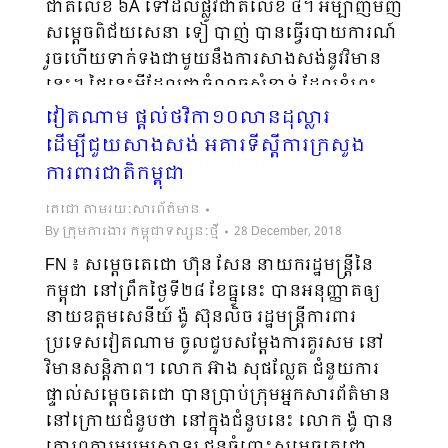
ជាតិលេខ ៦A ទៅដល់ផ្លូវជាតិលេខ ៤។ អម្បាញ់មិញ
សម្តេចពិជ័យសេនា ទៀ បាញ់ បានធ្វើរបាយការណ៍
រួចហើយទាក់ទងជាមួយនឹងការសាងសង់នូវវិមាន
នេះ។ ថ្ងៃនេះអ្វីដែលជាចំណុចសំខាន់ ដែលខ្ញុំព្រះ
ករុណាខ្ញុំចង់លើកឡើងនៅទីនេះ ពាក់ព័ន្ធជាមួយនឹង
វៀតណាម ផ្តល់ថវិកា១០លានដុល្លារ
ដំណើរជាតិដ៏វែងឆ្ងាយរបស់យើង ដែលយើងគួរតែ
ដើម្បីជួយសាងសង់ អគារទីស្តីការក្រសួង
ត្រូវបញ្ជាក់ នៅក្នុងពេលវេលាមួយសមស្រប គឺរយៈ
ការពារជាតិកម្ពុជា
ពេល ២០…
តេជោ តាមរយៈសារព័ត៌មាន
By
ក្រុមការងារ កម្ពុជាទស្សនៈថ្មី
28 December, 2018
FN ៖ សម្តេចតេជោ ហ៊ុន សែន នាយករដ្ឋមន្ត្រីនៃ
កម្ពុជា នៅព្រឹកថ្ងៃទី២៨ ខែធ្នូនេះ បានអនុញ្ញាតឲ្យ
នាយឧត្តមសេនីយ៍ ង៉ូ ស៊ុនលិច រដ្ឋមន្រ្តីការពារ
ប្រទេសវៀតណាម ​ចូលជួបសម្តែងការគួរសម នៅ
វិមានសន្តិភាព។ លោក អ៊ាង សុផល្លែត ជំនួយការ
ផ្ទាល់សម្តេចតេជោ បានប្រាប់ក្រុមអ្នកសារព័ត៌មាន
នៅក្រោយជំនួបថា នៅក្នុងជំនួបនេះ លោក ង៉ូ បាន
គោរព​ការអបអរសាទរ ជូនចំពោះសម្ដេចតេជោ