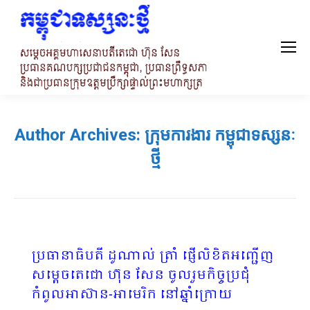
Author Archives:
ក្រុមការងារ កម្ពុជាទស្សនៈ
ថ្មី
ប្រធានាធិបតី ដូណាល់ ត្រាំ ផ្ញើលិខិតអញ្ជើញ
សម្តេចតេជោ ហ៊ុន សែន ចូលរួមកិច្ចប្រជុំ
កំពូលអាស៊ាន-អាមេរិក នៅឆ្នាំក្រោយ