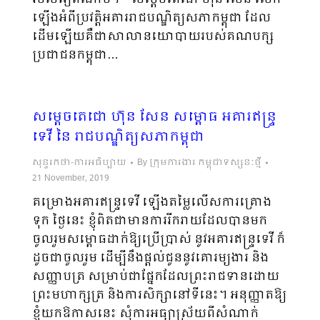
ឡើងអំពីប្រវត្តិអគាររាជបណ្ឌិត្យសភាកម្ពុជា ដែល
ដើមឡើយគឺជាសាលានយោបាយរបស់គណបក្ស
ប្រជាជនកម្ពុជា…
សម្តេចតេជោ ហ៊ុន សែន សម្ពោធ អគារឥន្ទ្រ
ទេវី នៃ រាជបណ្ឌិត្យសភាកម្ពុជា
សុន្ទរកថា-ការអធិប្បាយ
By
ក្រុមការងារ កម្ពុជាទស្សនៈថ្មី
21 November, 2019
គម្រោងអគារឥន្ទ្រទេវី ឡើងតម្លៃលើសការគ្រោង
ទុក ថ្ងៃនេះ ខ្ញុំពិតជាមានការរីករាយដែលបានមក
ចូលរួមសម្ពោធដាក់ឱ្យប្រើប្រាស់ នូវអគារឥន្ទ្រទេវី ក៏
ដូចជាចូលរួម ដើម្បីនឹងផ្ដល់ជូននូវគោរម្យងារ និង
សញ្ញាបត្រ សម្រាប់ជាផ្នែកដែលព្រះរាជទានដោយ
ព្រះមហាក្សត្រ និងការសិក្សានៅទីនេះ។ អនុញ្ញាតឱ្យ
ខ្ញុំយកឱកាសនេះ សុំការអធ្យាស្រ័យពីសំណាក់