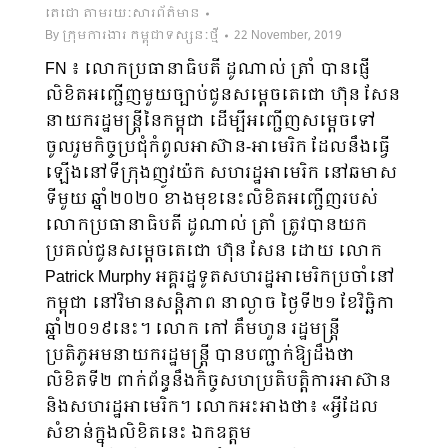
តេជោ តាមរយៈសារព័ត៌មាន
By
ក្រុមការងារ កម្ពុជាទស្សនៈថ្មី
22 November, 2019
FN ៖ លោកប្រធានាធិបតី ដូណាល់ ត្រាំ បានផ្ញើ
លិខិតអញ្ជើញមួយច្បាប់ជូនសម្តេចតេជោ ហ៊ុន សែន
នាយករដ្ឋមន្រ្តីនៃកម្ពុជា ដើម្បីអញ្ជើញសម្តេចទៅ
ចូលរួមកិច្ចប្រជុំកំពូលអាស៊ាន-អាមេរិក ដែលនឹងធ្វើ
ឡើងនៅទីក្រុងញូវយ៉ក សហរដ្ឋអាមេរិក នៅឆមាស
ទីមួយ ឆ្នាំ២០២០ ខាងមុខនេះលិខិតអញ្ជើញរបស់
លោកប្រធានាធិបតី ដូណាល់ ត្រាំ ត្រូវបានយក
ប្រគល់ជូនសម្តេចតេជោ ហ៊ុន សែន ដោយ លោក
Patrick Murphy អគ្គរដ្ឋទូតសហរដ្ឋអាមេរិកប្រចាំនៅ
កម្ពុជា នៅវិមានសន្តិភាព នាល្ងាច ថ្ងៃទី២១ ខែវិច្ឆិកា
ឆ្នាំ២០១៩នេះ។ លោក កៅ គឹមហួន រដ្ឋមន្ដ្រី
ប្រតិភូអមនាយករដ្ឋមន្ដ្រី បានបញ្ជាក់ឱ្យដឹងថា
លិខិតទី២ ពាក់ព័ន្ធនឹងកិច្ចសហប្រតិបត្តិការអាស៊ាន
និងសហរដ្ឋអាមេរិក។ លោកអះអាងថា៖ «អ្វីដែល
សំខាន់ក្នុងលិខិតនេះ ឯកឧត្តម