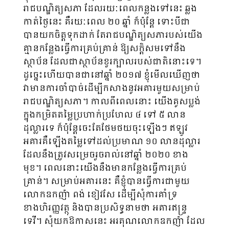
រាជបណ្ឌិត្យសភា ដែលរយៈ​ពេលកន្លងទៅនេះ ឆ្លង
កាត់ថ្ងៃនេះ គឺរយៈពេល ២០ ឆ្នាំ ក៏ប៉ុន្តែ ទោះបីជា
បានយកចិត្តទុកដាក់ តែរាជបណ្ឌិត្យ​សភា​របស់យើង
គ្មានកន្លែងធ្វើការគ្រប់គ្រាន់ ឱ្យសក្តិសមទៅនឹង
ស្ថាប័ន ដែលជាស្ថាប័នខួរក្បាលរបស់ជាតិនោះទេ។
ដូច្នេះហើយបានជានៅឆ្នាំ ២០១៧ ខ្ញុំមើលឃើញថា
វាមានការចាំបាច់ដើម្បីកសាងនូវអគារមួយសម្រាប់
រាជបណ្ឌិត្យសភា។ កាលពីពេលនោះ យើងគូសប្លង់
ក្នុងកម្រិតតម្លៃប្រហាក់ប្រហែល ៤ ទៅ ៥ លាន
ដុល្លារទេ ក៏ប៉ុន្តែចេះតែថែមថយចុះឡើងៗ ឥឡូវ
អគារគឺឡើងតម្លៃទៅដល់ប្រមាណ ១០ លានដុល្លារ
ដែលនឹងត្រូវសម្រេចរួចរាល់នៅឆ្នាំ ២០២០ ខាង
មុខ។ ពេលនោះយើងនឹងមានកន្លែងធ្វើការគ្រប់
គ្រាន់។ សម្រាប់អគារនេះ គឺខ្ញុំបានធ្វើការជាមួយ
លោកឧកញ៉ា ពង់ ខៀវសែ ដើម្បីសុំការគាំទ្រ
ខាងហិរញ្ញវត្ថុ និងបានប្រសិទ្ធនាមថា អគារឥន្ទ្រ
ទេវី។ សុំយកឱកាសនេះ អរគុណលោកឧកញ៉ា ដែល