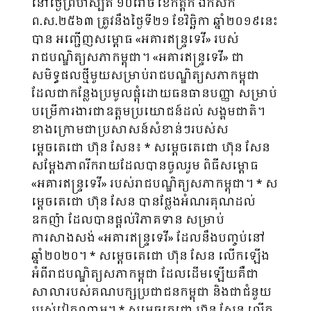
នៅថ្ងៃព្រហស្បតិ៍ ១០រោច ខែកត្តិក ឯកស័ក
ព.ស.២៥៦៣ ត្រូវនឹងថ្ងៃទី២១ ខែវិច្ឆិកា ឆ្នាំ២០១៩នេះ
បាន អញ្ជើញសម្ពោធ «អគារឥន្ទ្រទេវី» របស់
រាជបណ្ឌិត្យសភាកម្ពុជា។ «អគារឥន្ទ្រទេវី» ជា
សមិទ្ធផលថ្មីមួយសម្រាប់រាជបណ្ឌិត្យសភាកម្ពុជា
ដែលជាកន្លែងប្រមូលផ្តុំដោយធនធានបញ្ញា សម្រាប់
បម្រើការងារជាឧត្តមប្រយោជន៍ដល់ សង្គមជាតិ។
ខាងក្រោមជាប្រសាសន៍សំខាន់ៗរបស់ស
ម្តេចតេជោ ហ៊ុន សែន៖ * សម្តេចតេជោ ហ៊ុន សែន
សម្តែងភាពរីករាយដែលបានចូលរួម ពិធីសម្ពោធ
«អគារឥន្ទ្រទេវី» របស់រាជបណ្ឌិត្យសភាកម្ពុជា។ * ស
ម្តេចតេជោ ហ៊ុន សែន បានថ្លែងអំណរគុណដល់
ឧកញ៉ា ដែលបានផ្តល់វិភាគទាន សម្រាប់
ការសាងសង់ «អគារឥន្ទ្រទេវី» ដែលនឹងបញ្ចប់នៅ
ឆ្នាំ២០២០។ * សម្តេចតេជោ ហ៊ុន សែន លើកឡើង
អំពីរាជបណ្ឌិត្យសភាកម្ពុជា ដែលដើមឡើយគឺជា
សាលារបស់គណបក្សប្រជាជនកម្ពុជា និងជាជំនួយ
របស់វៀតណាម។ * សម្តេចតេជោ ហ៊ុន សែន លើក