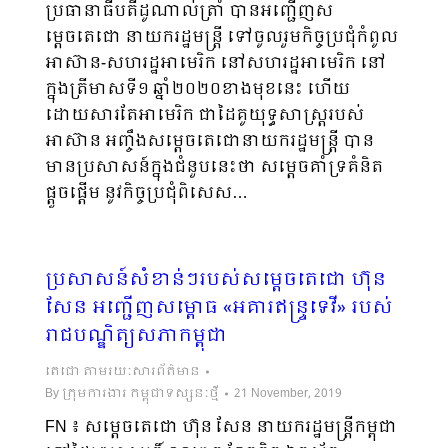
ប្រធានាធីបតីដូណាល់ត្រាំ បានអញ្ជើញស
ម្តេចតេជោ នាយករដ្ឋមន្រ្តី ទៅចូលរួមកិច្ចប្រជុំកំពូល
អាស៊ាន-សហរដ្ឋអាមេរិក នៅសហរដ្ឋអាមេរិក នៅ
ក្នុងត្រីមាសទី១ ឆ្នាំ២០២០ខាងមុខនេះ ហើយ
ដោយសារតែអាមេរិក ជាដៃគូយុទ្ធសាស្រ្តរបស់
អាស៊ាន អញ្ចឹងសម្តេចតេជោនាយករដ្ឋមន្រ្តី បាន
មានប្រសាសន៍ក្នុងជំនួបនេះថា សម្តេចគាំទ្រគំនិត
ផ្តួចផ្តើម នូវកិច្ចប្រជុំពិសេស…
ប្រសាសន៍សំខាន់ៗរបស់សម្តេចតេជោ ហ៊ុន
សែន អញ្ជើញសម្ពោធ «អគារឥន្ទ្រទេវី» របស់
រាជបណ្ឌិត្យសភាកម្ពុជា
តេជោ តាមរយៈសារព័ត៌មាន
By
ក្រុមការងារ កម្ពុជាទស្សនៈថ្មី
21 November, 2019
FN ៖ សម្តេចតេជោ ហ៊ុន សែន នាយករដ្ឋមន្ត្រីកម្ពុជា