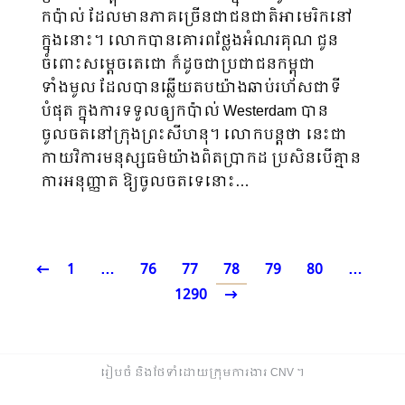
កប៉ាល់ ដែលមានភាគច្រើនជាជនជាតិអាមេរិកនៅ
ក្នុងនោះ។ លោកបានគោរពថ្លែងអំណរគុណ ជូន
ចំពោះសម្ដេចតេជោ ក៏ដូចជាប្រជាជនកម្ពុជា
ទាំងមូល ដែលបានឆ្លើយតបយ៉ាងឆាប់រហ័សជាទី
បំផុត ក្នុងការទទួលឲ្យកប៉ាល់ Westerdam បាន
ចូលចតនៅក្រុងព្រះសីហនុ។ លោកបន្តថា នេះជា
កាយវិការមនុស្សធម៌យ៉ាងពិតប្រាកដ ប្រសិនបើគ្មាន
ការអនុញ្ញាត ឱ្យចូលចតទេនោះ…
1
…
76
77
78
79
80
…
1290
រៀបចំ និងថែទាំដោយក្រុមការងារ CNV ​។