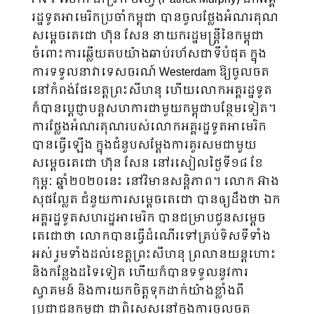
រដ្ឋទូតអាមេរិកប្រចាំកម្ពុជា បានចូលថ្លែងអំណរគុណ
សម្តេចតេជោ ហ៊ុន សែន នាយករដ្ឋមន្រ្តីនៃកម្ពុជា
ចំពោះការឆ្លើយតបយ៉ាងឆាប់រហ័សជាទីបំផុត ក្នុង
ការទទួលនាវាទេសចរណ៍ Westerdam ឱ្យចូលចត
នៅកំពង់ផែខេត្តព្រះសីហនុ ហើយលោកអគ្គរដ្ឋទូត
ក៏បានប្តេជ្ញាបន្តសហការជាមួយកម្ពុជាបន្ថែមទៀត។
ការថ្លែងអំណរគុណរបស់លោកអគ្គរដ្ឋទូតអាមេរិក
បានធ្វើឡើង ក្នុងជំនួបសម្តែងការគួរសមជាមួយ
សម្ដេចតេជោ ហ៊ុន សែន នៅរសៀលថ្ងៃទី១៨ ខែ
កុម្ភៈ ឆ្នាំ២០២០នេះ នៅវិមានសន្តិភាព។ លោក អ៊ាង
សុផល្លែត ជំនួយការសម្តេចតេជោ បានឲ្យដឹងថា ឯក
អគ្គរដ្ឋទូតសហរដ្ឋអាមេរិក បានជម្រាបជូនសម្ដេច
តេជោថា លោកបានធ្វើដំណើរទៅគ្រប់ទិសទីទាំង
អស់ រួមទាំងដល់ខេត្តព្រះសីហនុ ព្រលានយន្តហោះ
និងកន្លែងដទៃទៀត ហើយក៏បានទទួលនូវការ
ស្វាគមន៍ និងការយកចិត្តទុកដាក់យ៉ាងខ្លាំងពី
ប្រជាជនកម្ពុជា ជាពិសេសនៅក្នុងការចូលចត