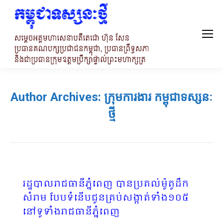
Author Archives:
ក្រុមការងារ កម្ពុជាទស្សនៈ
ថ្មី
រដ្ឋបាលរាជធានីភ្នំពេញ បានប្រគល់ម៉ូតូដឹក
សំរាម បែបទំនើបជូនគ្រប់សង្កាត់ទាំង១០៥
នៅទូទាំងរាជធានីភ្នំពេញ