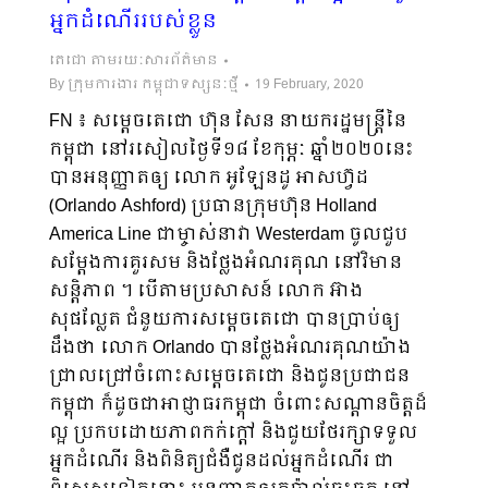
អ្នកដំណើររបស់ខ្លួន
តេជោ តាមរយៈសារព័ត៌មាន
By
ក្រុមការងារ កម្ពុជាទស្សនៈថ្មី
19 February, 2020
FN ៖ សម្ដេចតេជោ ហ៊ុន សែន នាយករដ្ឋមន្ត្រីនៃ
កម្ពុជា នៅរសៀលថ្ងៃទី១៨ ខែកុម្ភៈ ឆ្នាំ២០២០នេះ
បានអនុញ្ញាតឲ្យ លោក អូឡែនដូ អាសហ្វ៊ដ
(Orlando Ashford) ប្រធានក្រុមហ៊ុន Holland
America Line ជាម្ចាស់នាវា Westerdam ចូលជួប
សម្តែងការគួរសម និងថ្លែងអំណរគុណ នៅវិមាន
សន្តិភាព ។ បើតាមប្រសាសន៍ លោក អ៊ាង
សុផល្លែត ជំនួយការសម្តេចតេជោ បានប្រាប់ឲ្យ
ដឹងថា លោក Orlando បានថ្លែងអំណរគុណយ៉ាង
ជ្រាលជ្រៅចំពោះសម្ដេចតេជោ និងជូនប្រជាជន
កម្ពុជា ក៏ដូចជាអាជ្ញាធរកម្ពុជា ចំពោះសណ្តានចិត្តដ៏
ល្អ ប្រកបដោយភាពកក់ក្តៅ និងជួយថែរក្សាទទួល
អ្នកដំណើរ និងពិនិត្យជំងឺជូនដល់អ្នកដំណើរ ជា