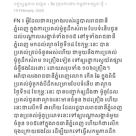
បច្ចុប្បន្នភាព សង្គម
By
ក្រុមការងារ កម្ពុជាទស្សនៈថ្មី
19 February, 2020
FN​ ៖ អ្វីដែលជាគម្រោងរបស់រដ្ឋបាលរាជធានី
ភ្នំពេញ ក្នុងការប្រគល់ម៉ូតូដឹកសំរាម បែបទំនើបជូន
ដល់បណ្ដាលសង្កាត់ទាំង១០៥ នៅទូទាំងរាជធានី
ភ្នំពេញ មកដល់ល្ងាចថ្ងៃទី១៨ ខែកុម្ភៈនេះ បាន
ប្រគល់គ្រប់ចំនួនអស់ហើយ ជាមួយនឹងការប្រគល់
ម៉ូតូដឹកសំរាម ១គ្រឿងទៀត ទៅឲ្យរដ្ឋាករស្វយ័តផ្សារ
ធំថ្មីផងដែរនោះ ដោយសរុបទាំង ១០៦គ្រឿង។
អភិបាលរងរាជធានីភ្នំពេញលោក កើត ឆែ ក្នុងពិធី
ប្រគល់ម៉ូតូកង់បីដឹកសម្រាមបែបទំនើប នាល្ងាច
ថ្ងៃទី១៨ ខែកុម្ភៈនេះ បានបញ្ជាក់ឲ្យដឹងថា ម៉ូតូដែល
ប្រគល់ជូននាល្ងាចនេះមានចំនួន ២៨គ្រឿង ហើយ
នេះជាលើកទី ៣ហើយ ដែលរដ្ឋបាលរាជធានីភ្នំពេញ
បានប្រគល់ម៉ូតូប្រភេទនេះទៅឲ្យបណ្ដាសង្កាត់មួយ
ចំនួន ១០៥នៅក្នុងរាជធានីភ្នំពេញ ហើយក៏ជាលើក
ចុងក្រោយផងដែរ ដើម្បីយកទៅធ្វើសកម្មភាពដឹក