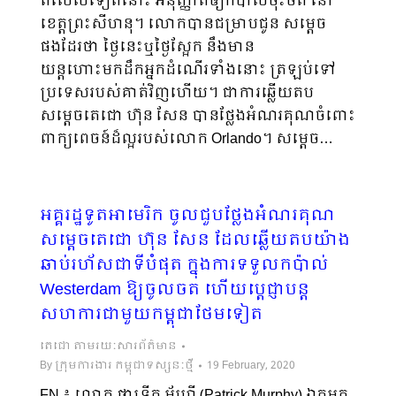
ពិសេសទៀតនោះ អនុញ្ញាតឲ្យកប៉ាល់ចុះចត នៅ
ខេត្តព្រះសីហនុ។ លោកបានជម្រាបជូន សម្ដេច
ផងដែរថា ថ្ងៃនេះឬថ្ងៃស្អែក នឹងមាន
យន្តហោះមកដឹកអ្នកដំណើរទាំងនោះ ត្រឡប់ទៅ
ប្រទេសរបស់គាត់វិញហើយ។ ជាការឆ្លើយតប
សម្ដេចតេជោ ហ៊ុន សែន បានថ្លែងអំណរគុណចំពោះ
ពាក្យពេចន៍ដ៏ល្អរបស់លោក Orlando។ សម្ដេច…
អគ្គរដ្ឋទូតអាមេរិក ចូលជួបថ្លែងអំណរគុណ
សម្តេចតេជោ ហ៊ុន សែន ដែលឆ្លើយតបយ៉ាង
ឆាប់រហ័សជាទីបំផុត ក្នុងការទទួលកប៉ាល់
Westerdam ឱ្យចូលចត ហើយប្តេជ្ញាបន្ត
សហការជាមួយកម្ពុជាថែមទៀត
តេជោ តាមរយៈសារព័ត៌មាន
By
ក្រុមការងារ កម្ពុជាទស្សនៈថ្មី
19 February, 2020
FN ៖ លោក ផាទ្រីក ម័រហ្វី (Patrick Murphy) ឯកអគ្គ