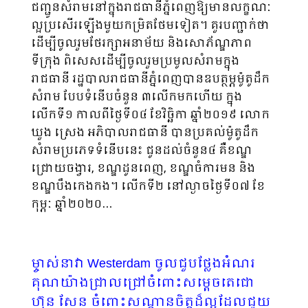
ជញ្ជូនសំរាមនៅក្នុងរាជធានីភ្នំពេញឱ្យមានលក្ខណៈ
ល្អប្រសើរឡើងមួយកម្រិតថែមទៀត។ គួរបញ្ជាក់ថា
ដើម្បីចូលរួមថែរក្សាអនាម័យ និងសោភ័ណ្ឌភាព
ទីក្រុង ពិសេសដើម្បីចូលរួមប្រមូលសំរាមក្នុង
រាជធានី រដ្ឋបាលរាជធានីភ្នំពេញបានឧបត្ថម្ភម៉ូតូដឹក
សំរាម បែបទំនើបចំនួន ៣លើកមកហើយ ក្នុង
លើកទី១ កាលពីថ្ងៃទី០៤ ខែវិច្ឆិកា ឆ្នាំ២០១៩ លោក
ឃួង ស្រេង អភិបាលរាជធានី បានប្រគល់ម៉ូតូដឹក
សំរាមប្រភេទទំនើបនេះ ជូនដល់ចំនួន៤ គឺខណ្ឌ
ជ្រោយចង្វារ, ខណ្ឌដូនពេញ, ខណ្ឌចំការមន និង
ខណ្ឌបឹងកេងកង។ លើកទី២ នៅល្ងាចថ្ងៃទី០៧ ខែ
កុម្ភៈ ឆ្នាំ២០២០…
ម្ចាស់នាវា Westerdam ចូលជួបថ្លែងអំណរ
គុណយ៉ាងជ្រាលជ្រៅចំពោះសម្ដេចតេជោ
ហ៊ុន សែន ចំពោះសណ្តានចិត្តដ៏ល្អដែលជួយ