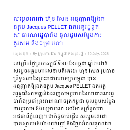
សម្ដេចតេជោ ហ៊ុន សែន អនុញ្ញាតឱ្យឯក
ឧត្តម Jacques PELLET ឯកអគ្គរដ្ឋទូត
សាធារណរដ្ឋបារាំង ចូលជួបសម្ដែងការ
គួរសម និងជម្រាបលា
ហ្វេសប៊ុក
By
ក្រុមការងារ កម្ពុជាទស្សនៈថ្មី
10 July, 2025
នៅព្រឹកថ្ងៃព្រហស្បតិ៍ ទី១០ ខែកក្កដា ឆ្នាំ២០២៥
សម្ដេចអគ្គមហាសេនាបតីតេជោ ហ៊ុន សែន ប្រធាន
ព្រឹទ្ធស​ភា​នៃព្រះរាជាណាចក្រកម្ពុជា បាន
អនុញ្ញាតឱ្យឯកឧត្តម Jacques PELLET ឯកអគ្គ
រដ្ឋទូតវិសាមញ្ញនិងពេញសមត្ថភាពនៃសាធារណរដ្ឋ
បារាំងប្រចាំព្រះរាជាណាចក្រកម្ពុជា ចូលជួបសម្ដែង
ការគួរសម និងជម្រាបលា នៅវិមានព្រឹទ្ធសភា
រាជធានីភ្នំពេញ។ ជាកិច្ចចាប់ផ្តើម សម្ដេចតេជោ
បានស្វាគមន៍យ៉ាងកក់ក្តៅ និងថ្លែងអំណរគុណឯក