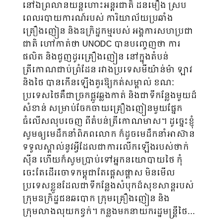
នៅឯព្រលានយន្តហោះអន្តរជាតិ ដនមឿង ស្រប
ពេលរបាយការណ៍របស់ ការិយាល័យប្រឆាំង
គ្រឿងញៀន និងឧក្រិដ្ឋកម្មរបស់ អង្គការសហប្រជា
ជាតិ ​ហៅកាត់ថា UNODC បានបញ្ចេញថា ការ
ផលិត និងជួញដូរគ្រឿងញៀន នៅក្នុងតំបន់
ត្រីកោណជាប់ព្រំដែន រវាងប្រទេសមីយ៉ាន់ម៉ា ឡាវ
និងថៃ បានកើនឡើងគួរឱ្យកត់សម្គាល់ ខណៈ
ប្រទេសថៃគឺជាច្រកផ្លូវឆ្លងកាត់ និងជាទីកន្លែងមួយដ៏
សំខាន់ សម្រាប់ចែកចាយគ្រឿងញៀនមួយផ្នែក
ធំលើសលុបចេញ ពីតំបន់ត្រីកោណមាស។ ដូច្នេះខ្ញុំ
សូមឲ្យមេដឹកនាំពិភពលោក ក៏ដូចមេដឹកនាំអាស៊ាន
ទទួលស្គាល់នូវអ្វីដែលជាការលើកឡើងរបស់ថាក់
ស៊ីន ហើយក៏សូមប្រាប់ទៅអ្នកនយោបាយថៃ កុំ
ចេះតែដើរចោទកម្ពុជាតែផ្តេសផ្តាស មិនមើល
ប្រទេសខ្លួនដែលជាទីកន្លែងសំបុកដ៏សុខសាន្តរបស់
ក្រុមឧក្រិដ្ឋជនឆបោក ក្រុមគ្រឿងញៀន និង
ក្រុមលាងលុយកខ្វក់។ កន្លងមកនាយករដ្ឋមន្ត្រីថៃ…