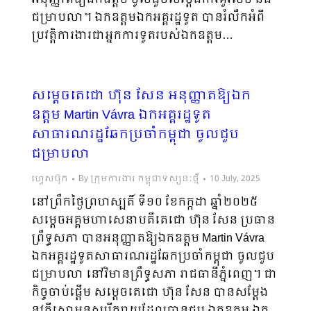
ជម្រាបលា។ ឯកឧត្តមឯកអគ្គរដ្ឋទូត បានរំលឹកអំពី
ប្រវត្តិការងារជាអ្នកការទូតរបស់ឯកឧត្តម…
សម្ដេចតេជោ ហ៊ុន សែន អនុញ្ញាតឱ្យឯក
ឧត្តម Martin Vávra ឯកអគ្គរដ្ឋទូត
សាធារណរដ្ឋឆែកប្រចាំកម្ពុជា ចូលជួប
ជម្រាបលា
ហ្វេសប៊ុក
By
ក្រុមការងារ កម្ពុជាទស្សនៈថ្មី
10 July, 2025
នៅព្រឹកថ្ងៃព្រហស្បតិ៍ ទី១០ ខែកក្កដា ឆ្នាំ២០២៥
សម្ដេចអគ្គមហាសេនាបតីតេជោ ហ៊ុន សែន ប្រធាន
ព្រឹទ្ធសភា បានអនុញ្ញាតឱ្យឯកឧត្តម Martin Vávra
ឯកអគ្គរដ្ឋទូតសាធារណរដ្ឋឆែកប្រចាំកម្ពុជា ចូលជួប
ជម្រាបលា នៅវិមានព្រឹទ្ធសភា រាជធានីភ្នំពេញ។ ជា
កិច្ចចាប់ផ្តើម សម្ដេចតេជោ ហ៊ុន សែន បានសម្តែង
នូវក្តីសោមនស្សរីករាយដែលបានជួប ឯកឧត្តម ឯក