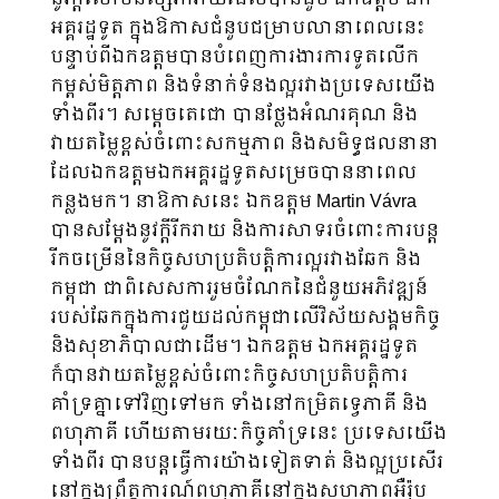
អគ្គរដ្ឋទូត ក្នុងឱកាសជំនួបជម្រាបលានាពេលនេះ
បន្ទាប់ពីឯកឧត្តមបានបំពេញការងារការទូតលើក
កម្ពស់មិត្តភាព និងទំនាក់ទំនងល្អរវាងប្រទេសយើង
ទាំងពីរ។ សម្តេចតេជោ បានថ្លែងអំណរគុណ និង
វាយតម្លៃខ្ពស់ចំពោះសកម្មភាព និងសមិទ្ធផលនានា
ដែលឯកឧត្តមឯកអគ្គរដ្ឋទូតសម្រេចបាននាពេល
កន្លងមក។ នាឱកាសនេះ ឯកឧត្តម Martin Vávra
បានសម្តែងនូវក្តីរីករាយ និងការសាទរចំពោះការបន្ត
រីកចម្រើននៃកិច្ចសហប្រតិបត្តិការល្អរវាងឆែក និង
កម្ពុជា ជាពិសេសការរួមចំណែកនៃជំនួយអភិវឌ្ឍន៍
របស់ឆែកក្នុងការជួយដល់កម្ពុជាលើវិស័យសង្គមកិច្ច
និងសុខាភិបាលជាដើម។ ឯកឧត្តម ឯកអគ្គរដ្ឋទូត
ក៏បានវាយតម្លៃខ្ពស់ចំពោះកិច្ចសហប្រតិបត្តិការ
គាំទ្រគ្នាទៅវិញទៅមក ទាំងនៅកម្រិតទ្វេភាគី និង
ពហុភាគី ហើយតាមរយៈកិច្ចគាំទ្រនេះ ប្រទេសយើង
ទាំងពីរ បានបន្តធ្វើការយ៉ាងទៀតទាត់ និងល្អប្រសើរ
នៅក្នុងព្រឹត្តការណ៍ពហុភាគីនៅក្នុងសហភាពអឺរ៉ុប