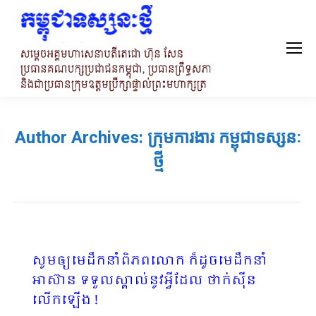
Author Archives:
ក្រុមការងារ កម្ពុជាទស្សនៈ
ថ្មី
សូមឲ្យមេដឹកនាំពិភពលោក ក៏ដូចមេដឹកនាំ
អាស៊ាន ទទួលស្គាល់នូវអ្វីដែល ថាក់ស៊ីន
លើកឡើង !