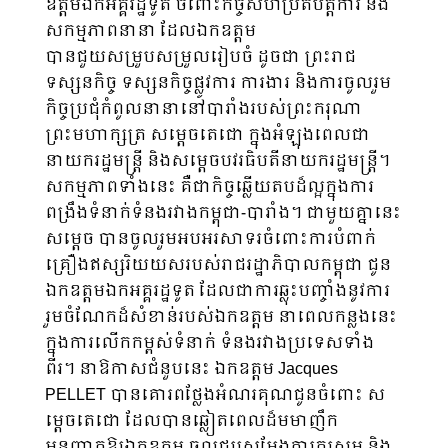
ឧត្តមឯកអគ្គរដ្ឋទូត ចំពោះកិច្ចសហប្រតិបត្តិការ និង
សកម្មភាពនានា ដែលឯកឧត្តម
បានជួយសម្រួបសម្រួលរៀបចំ​ ដូចជា ព្រះរាជ
ទស្សនកិច្ច ទស្សនកិច្ចផ្លូវការ ការងារ និងការចូលរួម
កិច្ចប្រជុំកំពូលនានានៅបារាំងរបស់ព្រះករុណា
ព្រះមហាក្សត្រ សម្តេចតេជោ ក្នុងអំឡុងពេលជា
នាយករដ្ឋមន្រ្តី និងសម្តេចបវរធិបតីនាយករដ្ឋមន្រ្តី។
សកម្មភាពទាំងនេះ គឺជាកិច្ចឆ្លើយតបដ៏ល្អក្នុងការ
ពង្រឹងទំនាក់ទំនងរវាងកម្ពុជា-បារាំង។ ជាមួយគ្នានេះ
សម្តេច បានចូលរួមអបអរសាទរចំពោះការបំពាក់
គ្រឿងឥស្សរិយយសរបស់រាជរដ្ឋាភិបាលកម្ពុជា ជូន
ឯកឧត្តមឯកអគ្គរដ្ឋទូត ដែលជាការឆ្លុះបញ្ចាំងនូវការ
រួមចំណែកដ៏សំខាន់របស់ឯកឧត្តម នាពេលកន្លងនេះ
ក្នុងការលើកកម្ពស់ទំនាក់ ទំនងរវាងប្រទេសទាំង
ពីរ។ នាឱកាសជំនួបនេះ ឯកឧត្តម Jacques
PELLET បានគោរពថ្លែងអំណរគុណជូនចំពោះ ស
ម្តេចតេជោ ដែលបានឆ្លៀតពេលដ៏មមាញឹក
អនុញ្ញាតឱ្យឯកឧត្តម ចូលជួបសម្ដែងការគួរសម និង