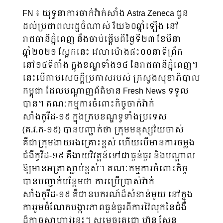
FN ៖ យុទ្ធនាការចាក់វ៉ាក់សាំង Astra Zeneca ជូន
ដល់ប្រជាពលរដ្ឋចំណាស់ វ័យ៦០ឆ្នាំឡើង នៅ
រាជធានីភ្នំពេញ នឹងចាប់ផ្តើមពីថ្ងៃទី២៣ ខែមីនា
ឆ្នាំ២០២១ ស្អែកនេះ វេលាម៉ោង៨៖០០នាទីព្រឹក
នៅ១៤ទីតាំង ក្នុងខណ្ឌទាំង១៤ នៃរាជធានីភ្នំពេញ។
នេះបើតាមសេចក្តីប្រកាសរបស់ ក្រសួងសុខាភិបាល
កម្ពុជា ដែលបណ្តាញព័ត៌មាន Fresh News ទទួល
បាន។ គណៈកម្មការចំពោះកិច្ចចាក់វ៉ាក់
សាំងកូវីដ-១៩ ក្នុងក្របខណ្ឌទូទាំងប្រទេស
(គ.វ.ក-១៩) បានបញ្ជាក់ថា ក្រុមមនុស្សវ័យចាស់
គឺជាក្រុមងាយរងគ្រោះខ្ពស់ ហើយបើមានការចម្លង
ជំងឺកូវីដ-១៩ គឺងាយវិវត្តន៍ទៅជាធ្ងន់ធ្ងរ និងបណ្ដាល
ឱ្យមានអត្រាស្លាប់ខ្ពស់។ គណៈកម្មការចំពោះកិច្ច
បានបញ្ជាក់បន្ថែមថា ការប្រើប្រាស់វ៉ាក់
សាំងកូវីដ-១៩ គឺជាឧបករណ៍ដ៏សំខាន់មួយ នៅក្នុង
ការរួមចំណែកបង្ការភាពធ្ងន់ធ្ងរពីការវ៉ៃលុកនៃជំងឺ
ដ៏កាចសាហាវនេះ។ សម្ដេចតេជោ ហ៊ុន សែន