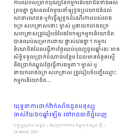
ការឈប់សម្រាកបុណ្យនៃកម្មករនិយោជិតទាំងអស់
ព្រមគ្នា ក្នុងពេលតែមួយនាំឲ្យខូចប្រយោជន៍ដល់
សាធារណជន ឬក៏ធ្វើឲ្យខូចដំណើរការរបស់រោង
ចក្រ សហគ្រាសនោះ ម្ចាស់ ឬនាយករោងចក្រ
សហគ្រាសត្រូវរៀបចំបែងចែកឲ្យកម្មករនិយោជិត
បានឈប់សម្រាកដោយ ផ្លាស់វេនគ្នា។ កម្មករ
និយោជិតដែលធ្វើការថ្ងៃឈប់បុណ្យចូលឆ្នាំនេះ មាន
សិទ្ធិទទួលប្រាក់បំណាច់បន្ថែម ដែលមានចំនួនស្មើ
នឹងប្រាក់ឈ្នួលថ្ងៃធ្វើការធម្មតា។ ម្ចាស់ ឬ
នាយករោងចក្រ សហគ្រាស ត្រូវរៀបចំបញ្ជីឈ្មោះ
កម្មករនិយោជិត…
យុទ្ធនាការចាក់វ៉ាក់សាំងជូនមនុស្ស
ចាស់វ័យ៦០ឆ្នាំឡើង នៅរាជធានីភ្នំពេញ
បច្ចុប្បន្នភាព សង្គម
By
ក្រុមការងារ កម្ពុជាទស្សនៈថ្មី
24 March, 2021