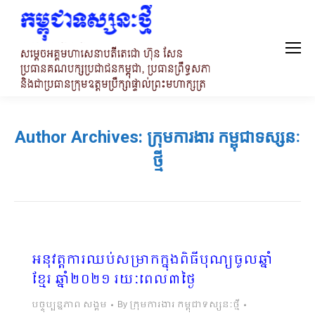
Author Archives:
ក្រុមការងារ កម្ពុជាទស្សនៈ
ថ្មី
អនុវត្តការឈប់សម្រាកក្នុងពិធីបុណ្យចូលឆ្នាំ
ខ្មែរ ឆ្នាំ២០២១ រយៈពេល៣ថ្ងៃ
បច្ចុប្បន្នភាព សង្គម
By
ក្រុមការងារ កម្ពុជាទស្សនៈថ្មី