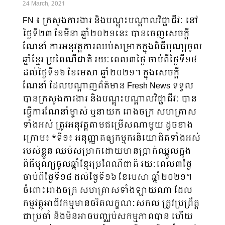
24 March, 2021
FN ៖ ក្រសួងការងារ និងបណ្ដុះបណ្ដាលវិជ្ជាជីវៈ នៅ
ថ្ងៃទី២៣ ខែមីនា ឆ្នាំ២០២១នេះ បានចេញសេចក្ដី
ណែនាំ ការអនុវត្តការឈប់សម្រាកក្នុងពិធីបុណ្យចូល
ឆ្នាំខ្មែរ ប្រពៃណីជាតិ រយៈពេល៣ថ្ងៃ ចាប់ពីថ្ងៃទី១៤
ដល់ថ្ងៃទី១៦ ខែមេសា ឆ្នាំ២០២១។ ក្នុងសេចក្ដី
ណែនាំ ដែលបណ្ដាញព័ត៌មាន Fresh News ទទួល
បានក្រសួងការងារ និងបណ្ដុះបណ្ដាលវិជ្ជាជីវៈ បាន
ធ្វើការណែនាំម្ចាស់ ឬនាយក រោងចក្រ សហគ្រាស
ទាំងអស់ ត្រូវអនុវត្តតាមជម្រើសណាមួយ ដូចខាង
ក្រោម៖ *ទី១៖ អនុញ្ញាតឲ្យកម្មករនិយោជិតទាំងអស់
របស់ខ្លួន ឈប់សម្រាកដោយមានប្រាក់ឈ្នួលក្នុង
ពិធីបុណ្យចូលឆ្នាំខ្មែរប្រពៃណីជាតិ រយៈពេល៣ថ្ងៃ
ចាប់ពីថ្ងៃទី១៤ ដល់ថ្ងៃទី១៦ ខែមេសា ឆ្នាំ២០២១។
ចំពោះរោងចក្រ សហគ្រាសទាំងឡាយណា ដែល
កម្មវត្ថុអាជីវកម្មមានចរិតលក្ខណៈសកល ត្រូវប្រព្រឹត្ត
ជាប្រចាំ និងមិនអាចបញ្ឈប់សកម្មភាពបាន ហើយ