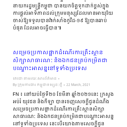
នាយករដ្ឋមន្ត្រីកម្ពុជា បានយកចិត្តទុកដាក់ខ្ពស់ក្នុង
ការផ្ដល់អាទិភាពដល់ក្រុមមនុស្សដែលមានអាយុវ័យ
ចាស់ឱ្យទទួលបានវ៉ាក់សាំងកូវីដ-១៩ ឱ្យបានឆាប់
បំផុត ដែលអាចធ្វើបាន៕
សម្រេចប្រកាសផ្អាកដំណើរការគ្រឹះស្ថាន
សិក្សាសាធារណៈ និងឯកជនគ្រប់កម្រិតជា
បណ្តោះអាសន្ននៅទូទាំងប្រទេស
តេជោ តាមរយៈសារព័ត៌មាន
By
ក្រុមការងារ កម្ពុជាទស្សនៈថ្មី
22 March, 2021
FN ៖ នៅយប់ថ្ងៃទី២០ ខែមីនា ឆ្នាំ២០២១នេះ ក្រសួង
អប់រំ យុវជន និងកីឡា បានចេញសេចក្តីជូនដំណឹង
សម្រេចប្រកាសផ្អាកដំណើរការគ្រឹះស្ថានសិក្សា
សាធារណៈ និងឯកជនគ្រប់កម្រិតជាបណ្តោះអាសន្ន
នៅទូទាំងប្រទេស នេះបើយោងតាមសេចក្តីជូន