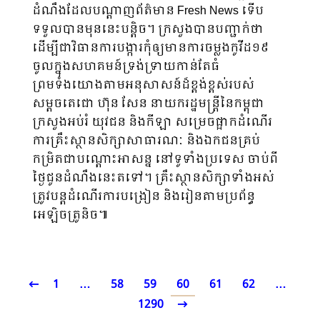
ដំណឹងដែលបណ្តាញព័ត៌មាន Fresh News ទើប
ទទួលបានមុននេះបន្តិច។ ក្រសួងបានបញ្ជាក់ថា
ដើម្បីជាវិធានការបង្ការកុំឲ្យមានការចម្លងកូវីដ១៩
ចូលក្នុងសហគមន៍ទ្រង់ទ្រាយកាន់តែធំ
ព្រមទំងយោងតាមអនុសាសន៍ដ៏ខ្ពង់ខ្ពស់របស់
សម្តចតេជោ ហ៊ុន សែន នាយករដ្ឋមន្រ្តីនៃកម្ពុជា
ក្រសួងអប់រំ យុវជន និងកីឡា សម្រេចផ្អាកដំណើរ
ការគ្រឹះស្ថានសិក្សាសាធារណៈ និងឯកជនគ្រប់
កម្រិតជាបណ្តោះអាសន្ន នៅទូទាំងប្រទេស ចាប់ពី
ថ្ងៃជូនដំណឹងនេះតទៅ។ គ្រឹះស្ថានសិក្សាទាំងអស់
ត្រូវបន្តដំណើរការបង្រៀន និងរៀនតាមប្រព័ន្ធ
អេឡិចត្រូនិច៕
1
…
58
59
60
61
62
…
1290