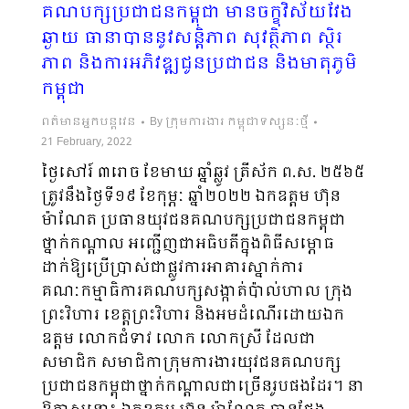
គណបក្សប្រជាជនកម្ពុជា មានចក្ខុវិស័យវែង
ឆ្ងាយ ធានាបាននូវសន្តិភាព សុវត្ថិភាព ស្ថិរ
ភាព និងការអភិវឌ្ឍជូនប្រជាជន និងមាតុភូមិ
កម្ពុជា
ពត៌មានអ្នកបន្តវេន
By
ក្រុមការងារ កម្ពុជាទស្សនៈថ្មី
21 February, 2022
ថ្ងៃសៅរ៍ ៣រោច ខែមាឃ ឆ្នាំឆ្លូវ ត្រីស័ក ព.ស. ២៥៦៥
ត្រូវនឹងថ្ងៃទី១៩ ខែកុម្ភៈ ឆ្នាំ២០២២ ឯកឧត្តម ហ៊ុន
ម៉ាណែត ប្រធានយុវជនគណបក្សប្រជាជនកម្ពុជា
ថ្នាក់កណ្តាល អញ្ជើញជាអធិបតីក្នុងពិធីសម្ភោធ
ដាក់ឱ្យប្រើប្រាស់ជាផ្លូវការអាគារស្នាក់ការ
គណៈកម្មាធិការគណបក្សសង្កាត់ប៉ាល់ហាល ក្រុង
ព្រះវិហារ ខេត្តព្រះវិហារ និងអមដំណើរដោយឯក
ឧត្តម លោកជំទាវ លោក លោកស្រី ដែលជា
សមាជិក សមាជិកាក្រុមការងារយុវជនគណបក្ស
ប្រជាជនកម្ពុជាថ្នាក់កណ្ដាលជាច្រើនរូបផងដែរ។ នា