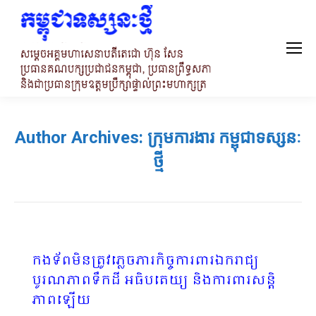
Author Archives:
ក្រុមការងារ កម្ពុជាទស្សនៈ
ថ្មី
កងទ័ពមិនត្រូវភ្លេចភារកិច្ចការពារឯករាជ្យ
បូរណភាពទឹកដី អធិបតេយ្យ និងការពារសន្ដិ
ភាពឡើយ