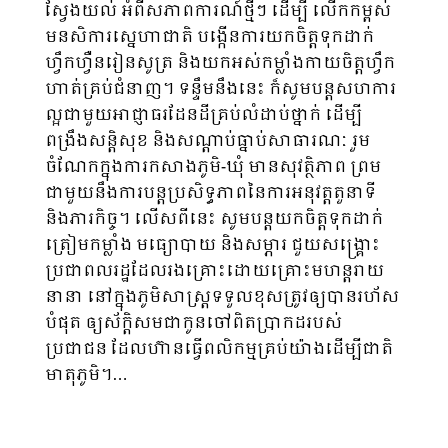
ស្វែងយល់ អំពីសភាពការណ៍ថ្មីៗ ដើម្បី លើកកម្ពស់
មនសិការស្នេហាជាតិ បង្កើនការយកចិត្តទុកដាក់
ហ្វឹកហ្វឺនរៀនសូត្រ និងយកអស់កម្លាំងកាយចិត្តហ្វឹក
ហាត់គ្រប់ជំនាញ។ ទន្ទឹមនឹងនេះ ក៏សូមបន្តសហការ
ល្អជាមួយអាជ្ញាធរដែនដីគ្រប់លំដាប់ថ្នាក់ ដើម្បី
ពង្រឹងសន្តិសុខ និងសណ្តាប់ធ្នាប់សាធារណៈ រួម
ចំណែកក្នុងការកសាងភូមិ-ឃុំ មានសុវត្ថិភាព ព្រម
ជាមួយនឹងការបន្តប្រសិទ្ធភាពនៃការអនុវត្តតួនាទី
និងភារកិច្ច។ លើសពីនេះ សូមបន្តយកចិត្តទុកដាក់
ត្រៀមកម្លាំង មធ្យោបាយ និងសម្ភារ ជួយសង្គ្រោះ
ប្រជាពលរដ្ឋដែលរងគ្រោះដោយគ្រោះមហន្តរាយ
នានា នៅក្នុងភូមិសាស្ត្រទទួលខុសត្រូវឲ្យបានរហ័ស
បំផុត ឲ្យស័ក្តិសមជាកូនចៅពិតប្រាកដរបស់
ប្រជាជន ដែលហ៊ានធ្វើពលិកម្មគ្រប់យ៉ាងដើម្បីជាតិ
មាតុភូមិ។…