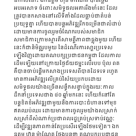
ឱកាសនោះ ឯកឧត្តម ហ៊ុន ម៉ាណែត បានថ្លែង
អបអរសាទ ចំពោះសមិទ្ធផលអគាររឹងមាំនេះ ដែល
ត្រូវបានកសាងនៅលើទីតាំងដែលធ្លាប់ជាតំបន់
ប្រយុទ្ធគ្នា ហើយបានបន្តអភិវឌ្ឍរីកចម្រើនជាលំដាប់
ដោយមានការចូលរួមចំណែករបស់សមាជិក
សមាជិកាក្រោមស្មារតីសាមគ្គីភាពជាធ្លុងមួយ ហើយ
នេះក៏ជានិមិត្តរូបមួយ នៃដំណើរការសា្តរប្រទេស
ឡើងវិញដោយគណបក្សប្រជាជនកម្ពុជា ដែលកាល
ដើមទ្បើយនៅក្រោយថ្ងៃជ័យជម្នះលើរបប ប៉ុល ពត
គឺបានចាប់ផ្តើមកសាងប្រទេសពីបាតដៃទទេ រហូត
មានការអភិវឌ្ឍលើគ្រប់វិស័យប្រកបដោយ
សមិទ្ធផលយ៉ាងច្រើនសន្ធឹកសន្ធាប់ក្នុងរយៈកាល
ដឹកនាំប្រទេសជាង ៤០ ឆ្នាំមកនេះ ហើយក៏នៅតែ
បន្តខិតខំអភិវឌ្ឍជាមួយនឹងការបោះជំហានទៅមុខ
ឥតឈប់ឈរ ដោយមានការចូលរួមយ៉ាងសស្រាក់
សស្រាំពីសំណាក់ប្រជាពលរដ្ឋគ្រប់ស្រទាប់វណ្ណៈ
ដើម្បីវឌ្ឍនភាពកាន់តែប្រសើរទ្បើងថែមទៀត។ ឯក
ឧត្តម ហ៊ុន ម៉ាណែត ថ្លែងបន្តថា គណបក្សប្រជាជន