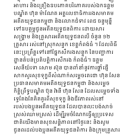
អាហារ និងគ្រឿងឧបភោគបរិភោគរបស់ឯកឧត្តម
បណ្ឌិត ហ៊ុន ម៉ាណែត អគ្គលេខាធិការរងសមាគម
អតីតយុទ្ធជនកម្ពុជា និងលោកជំទាវ ពេជ ចន្ទមុន្នី
ទៅឧបត្ថម្ភជូនអតីតយុទ្ធជនពិការ ដោយសារ
សង្គ្រាម និងគ្រួសារអតីតយុទ្ធជនពលី ចំនួន ១២
គ្រួសារ រស់នៅស្រុកសន្ទក ខេត្តកំពង់ធំ ។ ដែលពិធី
នេះប្រព្រឹត្តទៅនៅផ្នែកសឹករងសន្ទុក នៃបញ្ជាការ
ដ្ឋានតំបន់ប្រតិបត្តិការសឹករង កំពង់ធំ។ ឧត្តម
សេនីយ៍ទោ សោម ស៊ុន បានពាំនាំនូវការផ្តាំផ្ញើ
សាកសួរសុខទុក្ខពីសំណាក់សម្ដេចតេជោ ហ៊ុន សែន
ប្រធានសមាគមអតីតយុទ្ធជនកម្ពុជា និងសម្ដេច
កិត្តិព្រឹទ្ធបណ្ឌិត ប៊ុន រ៉ានី ហ៊ុន សែន ដែលសម្ដេចទាំង
ទ្វេតែងតែគិតគូរពីសុខទុក្ខ និងជីវភាពរស់នៅ
របស់បងប្អូនអតីតយុទ្ធជន ដែលបានលះបង់សាច់
ស្រស់ឈាមស្រស់ ដើម្បីរួមចំណែកធ្វើឲ្យប្រទេស
ជាតិយើងមានសុខសន្តិភាពនៅថ្ងៃនេះ និងសូម
ជូនពរដល់បងប្អូនអតីតយុទ្ធជនពិការ និងក្រុមគ្រួសារ