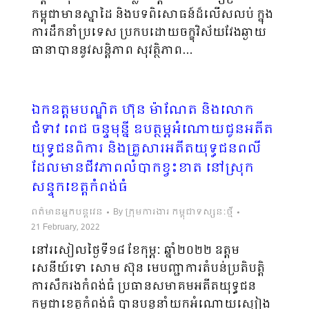
កម្ពុជាមានស្នាដៃ និងបទពិសោធន៍ដ៏លើសលប់ ក្នុង
ការដឹកនាំប្រទេស ប្រកបដោយចក្ខុវិស័យវែងឆ្ងាយ
ធានាបាននូវសន្តិភាព សុវត្ថិភាព…
ឯកឧត្ដមបណ្ឌិត ហ៊ុន ម៉ាណែត និងលោក
ជំទាវ ពេជ ចន្ទមុន្នី ឧបត្ថម្ភអំណោយជូនអតីត
យុទ្ធជនពិការ និងគ្រួសារអតីតយុទ្ធជនពលី
ដែលមានជីវភាពលំបាកខ្វះខាត នៅស្រុក
សន្ទុកខេត្តកំពង់ធំ
ពត៌មានអ្នកបន្តវេន
By
ក្រុមការងារ កម្ពុជាទស្សនៈថ្មី
21 February, 2022
នៅរសៀលថ្ងៃទី១៨ ខែកុម្ភៈ ឆ្នាំ២០២២ ឧត្តម
សេនីយ៍ទោ សោម ស៊ុន មេបញ្ជាការតំបន់ប្រតិបត្តិ
ការសឹករងកំពង់ធំ ប្រធានសមាគមអតីតយុទ្ធជន
កម្ពុជាខេត្តកំពង់ធំ បានបន្តនាំយកអំណោយស្បៀង