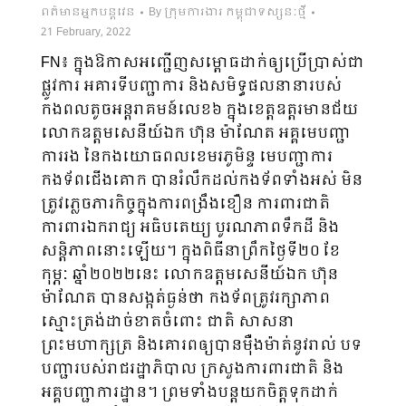
ពត៌មានអ្នកបន្តវេន
By
ក្រុមការងារ កម្ពុជាទស្សនៈថ្មី
21 February, 2022
FN៖ ក្នុងឱកាសអញ្ជើញសម្ពោធដាក់ឲ្យប្រើប្រាស់ជា
ផ្លូវការ អគារទីបញ្ជាការ និងសមិទ្ធផលនានារបស់
កងពលតូចអន្ដរាគមន៍លេខ៦ ក្នុងខេត្តឧត្តរមានជ័យ
លោកឧត្តមសេនីយ៍ឯក ហ៊ុន ម៉ាណែត អគ្គមេបញ្ជា
ការរង នៃកងយោធពលខេមរភូមិន្ទ មេបញ្ជាការ
កងទ័ពជើងគោក បានរំលឹកដល់កងទ័ពទាំងអស់ មិន
ត្រូវភ្លេចភារកិច្ចក្នុងការពង្រឹងខឿន ការពារជាតិ
ការពារឯករាជ្យ អធិបតេយ្យ បូរណភាពទឹកដី និង
សន្តិភាពនោះឡើយ។ ក្នុងពិធីនាព្រឹកថ្ងៃទី២០ ខែ
កុម្ភៈ ឆ្នាំ២០២២នេះ លោកឧត្តមសេនីយ៍ឯក ហ៊ុន
ម៉ាណែត បានសង្កត់ធ្ងន់ថា កងទ័ពត្រូវរក្សាភាព
ស្មោះត្រង់ដាច់ខាតចំពោះ ជាតិ សាសនា
ព្រះមហាក្សត្រ និងគោរពឲ្យបានម៉ឺងម៉ាត់នូវរាល់ បទ
បញ្ជារបស់រាជរដ្ឋាភិបាល ក្រសួងការពារជាតិ និង
អគ្គបញ្ជាការដ្ឋាន។ ព្រមទាំងបន្តយកចិត្តទុកដាក់