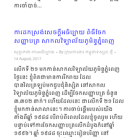
ការចាំបាច់…
ការដកស្រង់សេចក្តីអធិប្បាយ ពិធីចែក
សញ្ញាបត្រ សាកលវិទ្យាល័យភូមិន្ទភ្នំពេញ
សុន្ទរកថា-ការអធិប្បាយ
By
ក្រុមការងារ កម្ពុជាទស្សនៈថ្មី
14 August, 2017
លើកទី ២១ មកកាន់សាកលវិទ្យាល័យភូមិន្ទភ្នំពេញ
ថ្ងៃនេះ ខ្ញុំពិតជាមានការរីករាយ ដែល
បានវិលត្រឡប់មកជួបជុំនិស្សិត នៅសាកល
វិទ្យាល័យភូមិន្ទភ្នំពេញ ដើម្បីចែកសញ្ញាបត្រ ចំនួន
៣.៣០២ នាក់។ ហើយដែលនេះ ជាលើកទី ២១ ដែល
ខ្ញុំមកកាន់សាលានេះ។ ការចាប់ផ្ដើមរបស់យើង
តាំងពីឆ្នាំ ១៩៨៨ បើរាប់ពីពេលដែលខ្ញុំចូលរួម ហើយ
បន្ទាប់ទៅ​ការចែកសញ្ញាបត្រ​លើកដំ​បូង​ក៏នៅឆ្នាំ
១៩៩៦។ ឆ្នាំ ១៩៨៨​ ចុះឈ្មោះរៀនបរិញ្ញា នៅ