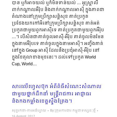
បាន ឬក៏អាចយល់ ឬក៏មិនទាន់យល់ … ​អូស្ត្រាលី
ពាក់កណ្ដាលអឺរ៉ុប និងពាក់​កណ្ដាល​អាស៊ី ក្នុងភាពជា
តំណាងនៅក្រុមប្រឹក្សាសន្តិសុខ គាត់ប្រកួត
ប្រជែងយកកៅអីនៅក្រុមប្រឹក្សាសន្តិសុខ គាត់អត់
ប្រកួតជាមួយពួកអាស៊ីទេ គាត់ប្រកួតជាមួយពួកអឺរ៉ុប
…។ បើសិនជាគាត់ចូលអាស៊ី-អឺរ៉ុប គាត់ចូលមិនមែន
ក្នុងនាមអឺរ៉ុបទេ គាត់ចូលក្នុងនាមអាស៊ី។ អញ្ចឹងគាត់
នៅក្នុង Group ​​​អាស៊ី ដែលនឹងប្រជុំអាស៊ី-អឺរ៉ុប នៅ
ក្នុងខែតុលាខាងមុខនេះ។ ដល់ទៅប្រកួត World
Cup, World…
សារលើហ្វេសប៊ុក អំពីពិធីសំណេះសំណាល
ជាមួយថ្នាក់ដឹកនាំ មន្ត្រីរាជការ អាជ្ញាធរ
និងកងកម្លាំងខេត្តស្ទឹងត្រែង។
សុន្ទរកថា-ការអធិប្បាយ
By
ក្រុមការងារ កម្ពុជាទស្សនៈថ្មី
16 August, 2017