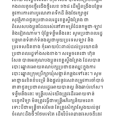
កងពលតូចថ្មើរជើងថ្មីលេខ ១២៨ ដើម្បីពង្រឹងបន្ថែម
នូវការការពារបូរណភាពទឹកដី និងថែរក្សានូវ
សុវត្ថិភាពជូនប្រជាពលរដ្ឋខេត្តស្ទឹងត្រែង ជា
ពិសេសបងប្អូនដែលរស់នៅតាមព្រំដែនកម្ពុជា-ឡាវ
និងវៀតណាម។ ប៉ុន្តែទន្ទឹមនឹងនេះ សូមប្រជាពលរដ្ឋ
បន្តមានទំនាក់ទំនងល្អជាមួយប្រទេសឡាវ និង
ប្រទេសជិតខាង កុំអោយប៉ះពាល់ដល់ប្រយោជន៍
ប្រជាពលរដ្ឋទាំងសងខាង។ សម្ដេចតេជោ ហ៊ុន
សែន បានអរគុណបងប្អូនខេត្តស្ទឹងត្រែង ដែលបាន
បោះឆ្នោតអោយគណបក្សប្រជាជនឈ្នះក្នុងការ
បោះឆ្នោតក្រុមប្រឹក្សាឃុំសង្កាត់កន្លងទៅនេះ។ សូម
អាជ្ញាធរខិតខំបម្រើ និងផ្តល់នូវសេវាតម្រូវការចាំបាច់
នានាជូនប្រជាពលរដ្ឋអោយបានល្អ និងឆាប់រហ័ស។
ទន្ទឹមនឹងនេះ មន្ត្រីរបស់យើងត្រូវដើរអោយទាន់
បច្ចេកវិទ្យា មិនត្រូវធ្វើជាមន្ត្រីអភិរក្សនិយមពេក
ទោះបីជាមន្ត្រីចាស់មែន តែត្រូវសិក្សាស្វែងយល់នូវ
ចំណេះដឹងថ្មីៗថែមទៀត ដើម្បីបំពេញនូវសេចក្តីត្រូវ