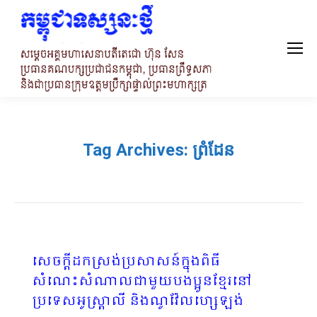
Tag Archives:
ព្រំដែន
សេចក្តីដកស្រង់ប្រសាសន៍ក្នុងពិធី
សំណេះសំណាលជាមួយបងប្អូនខ្មែរនៅ
ប្រទេសអូស្រ្តាលី និងណូវ៉ែលហ្សេឡង់