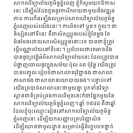
សាកលវិទ្យាល័យភូមិន្ទភ្នំពេញ ខ្ញុំក៏សូមយកឱកាស
នេះ ដើម្បីសំដែងជូននូវការរីករាយជាមួយនឹងវឌ្ឍន
ភាព ការកើនឡើងសម្រាប់សាកល​វិទ្យាល័យភូមិន្ទ
ភ្នំពេញរបស់យើងនេះ។ ការពិតទៅ ប្អូនៗ ក្មួយៗ ជា
និស្សិតនៅទីនេះ គឺជាសិស្សប្អូនរបស់ខ្ញុំតែម្ដង តែ
មិនមែនដោយសារសិស្សប្អូននោះទេ បានជាខ្ញុំត្រូវ
ធ្វើបណ្ណាល័យនៅទីនេះ។ ​ប្រហែលជាគេអាចដឹង
បាន​នូវ​ប្រវត្តិអំពីសាកលវិទ្យាល័យនេះ ដែលត្រូវបាន
បំផ្លាញចោលនូវក្នុងសម័យ ប៉ុល ពត ប៉ុន្តែ យើងត្រូវ
បានបញ្ចូល រៀប​ចំជាសាលាគរុវិជ្ជាផង ជាសាលា
ភាសាផង ជាសាលានយោបាយផង។ បន្ទាប់ទៅ
យើងច្របាច់សាលា​នេះ​ជា​មួយគ្នា បូកទាំងវិទ្យា
ស្ថានជាតិគ្រប់គ្រងកាលពីមុននេះក៏ជាផ្នែកមួយនៃ
សាកលវិទ្យាល័យ​ភូមិន្ទ​ភ្នំពេញ​។ ឆ្នាំ ១៩៨៨​ គឺជាឆ្នាំ
ដែលខ្ញុំចុះឈ្មោះរៀននៅសាកលវិទ្យាល័យភូមិន្ទ
ភ្នំពេញនេះ ដើម្បីយកសញ្ញាបត្របរិញ្ញាសិន
ដើម្បីឈានជាមូលដ្ឋាន សម្រាប់ធ្វើនិក្ខេបបទថ្នាក់