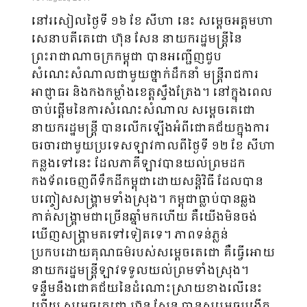
នៅរសៀលថ្ងៃទី ១៦ ខែ សីហា នេះ សម្ដេចអគ្គមហា
សេនាបតីតេជោ ហ៊ុន សែន នាយករដ្ឋមន្ត្រីនៃ
ព្រះរាជាណាចក្រកម្ពុជា បានអញ្ជើញជួប
សំណេះសំណាលជាមួយថ្នាក់ដឹកនាំ មន្ត្រីរាជការ
អាជ្ញាធរ និងកងកម្លាំងខេត្តស្ទឹងត្រែង។ នៅក្នុងពេល
ចាប់ផ្ដើមនៃការសំណេះសំណាល សម្ដេចតេជោ
នាយករដ្ឋមន្ត្រី បានលើកឡើងអំពីជោគជ័យ​ក្នុងការ
ចរចារជាមួយប្រទេសឡាវកាលពីថ្ងៃទី ១២ ខែ សីហា
កន្លងទៅនេះ ដែលភាគីឡាវបានយល់ព្រមដក
កងទ័ពចេញពីទឹកដីកម្ពុជាដោយសន្តិវិធី ដែលបាន
បញ្ចៀសសង្គ្រាមទាំងស្រុង។ កម្ពុជាធ្លាប់បានឆ្លង
កាត់សង្រ្គាមជាច្រើនឆ្នាំមកហើយ គឺយើងមិនចង់
ឃើញសង្គ្រាមតទៅទៀតទេ។ ភាពទន់ភ្លន់
ប្រកបដោយគុណធម៌របស់សម្តេចតេជោ គឺធ្វើអោយ
នាយករដ្ឋមន្រ្តីឡាវទទួលយល់ព្រមទាំងស្រុង។
ទន្ទឹមនឹងជោគជ័យនៃដំណោះស្រាយខាងលើនេះ
ហើយ សម្តេចតេជោ ហ៊ុន សែន បានសម្រេចបង្កើត