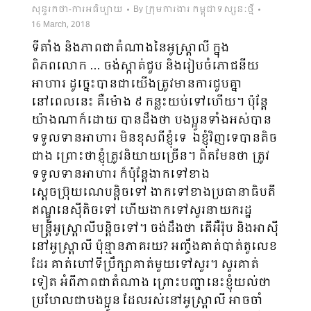
សុន្ទរកថា-ការអធិប្បាយ
By
ក្រុមការងារ កម្ពុជាទស្សនៈថ្មី
16 March, 2018
ទីតាំង និងភាពជាតំណាងនៃអូស្ត្រាលី ក្នុង
ពិភពលោក … ចង់ស្កាត់ជួប និងរៀបចំភោជនីយ
អាហារ ដូច្នេះបានជាយើងត្រូវមានការជួបគ្នា
នៅពេលនេះ គឺម៉ោង ៩ កន្លះយប់ទៅហើយ។ ប៉ុន្តែ
យ៉ាងណាក៏ដោយ បានដឹងថា បងប្អូនទាំងអស់បាន
ទទួលទានអាហារ មិនខុសពីខ្ញុំទេ ឯខ្ញុំវិញទេបានតិច
ជាង ព្រោះថាខ្ញុំត្រូវនិយាយច្រើន។ ពិតមែនថា ត្រូវ
ទទួលទានអាហារ ក៏ប៉ុន្តែងាកទៅខាង
ស្ដេចប្រ៊ុយណេបន្តិចទៅ ងាកទៅខាងប្រធានាធិបតី
ឥណ្ឌូនេស៊ីតិចទៅ ហើយងាកទៅសួរនាយករដ្ឋ
មន្ត្រីអូស្ត្រាលីបន្តិចទៅ។ ចង់ដឹងថា តើអឺរ៉ុប និងអាស៊ី
នៅអូស្ត្រាលី ប៉ុន្មានភាគរយ? អញ្ចឹងគាត់បាត់តួលេខ
ដែរ គាត់ហៅទីប្រឹក្សាគាត់មួយទៅសួរ។ សួរគាត់
ទៀត អំពីភាពជាតំណាង ព្រោះបញ្ហានេះខ្ញុំយល់ថា
ប្រហែលជាបងប្អូន ដែលរស់នៅអូស្ត្រាលី អាចចាំ