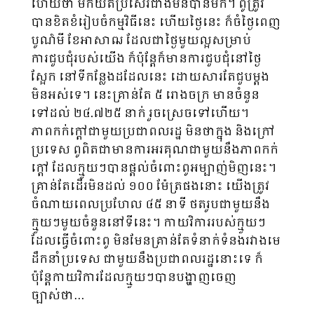
ហើយថា មកយឺតប្រសើរជាងមិនបានមក។ ពូត្រូវ
បានខិតខំរៀបចំកម្មវិធីនេះ ហើយថ្ងៃនេះ ក៏ចំថ្ងៃពេញ
បូណ៌មី ខែអាសាឍ ដែលជាថ្ងៃមួយល្អសម្រាប់
ការជួបជុំរបស់យើង ក៏ប៉ុន្តែក៏មានការជួបជុំនៅថ្ងៃ
ស្អែក នៅទីកន្លែងដដែលនេះ ដោយសារតែជួបម្ដង
មិនអស់ទេ។ នេះគ្រាន់តែ ៥ រោងចក្រ មានចំនួន
ទៅដល់ ២៤.៧២៥ នាក់ រួចស្រេចទៅហើយ។
ភាពកក់ក្ដៅជាមួយប្រជាពលរដ្ឋ មិនថាក្នុង និងក្រៅ
ប្រទេស ពូពិតជាមានការអរគុណជាមួយនឹងភាពកក់
ក្ដៅ ដែលក្មួយៗបានផ្ដល់ចំពោះពូអម្បាញ់មិញនេះ។
គ្រាន់តែដើរមិនដល់ ១០០ ម៉ែត្រផងនោះ យើងត្រូវ
ចំណាយពេលប្រហែល ៤៥ នាទី ថតរូបជាមួយ​នឹង
ក្មួយៗមួយចំនួននៅទីនេះ។ កាយវិការរបស់ក្មួយៗ
ដែលធ្វើចំពោះពូ មិនមែនគ្រាន់តែទំនាក់​ទំនងរវាងមេ
ដឹកនាំប្រទេស ជាមួយនឹងប្រជាពលរដ្ឋនោះទេ ក៏
ប៉ុន្តែកាយវិការដែលក្មួយៗបាន​បង្ហាញចេញ
ច្បាស់ថា…