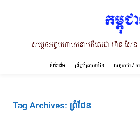
ទំព័រដើម
ព្រឹត្តប័ត្រប្រចាំខែ
សុន្ទរកថា / ក
Tag Archives:
ព្រំដែន