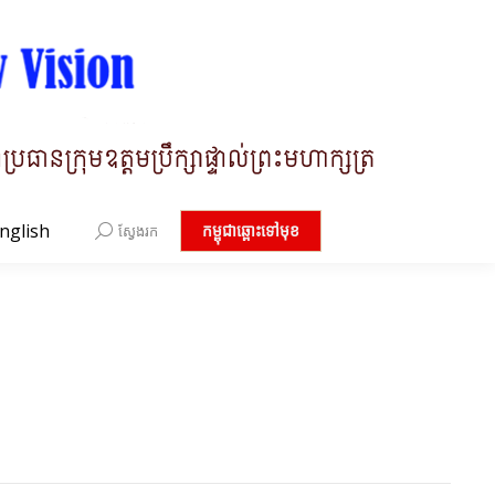
nglish
Search:
កម្ពុជាឆ្ពោះទៅមុខ
ស្វែងរក