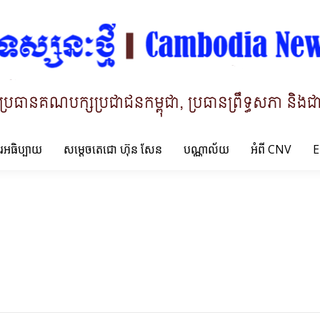
ារអធិប្បាយ
សម្តេចតេជោ ហ៊ុន សែន
បណ្ណាល័យ
អំពី CNV
E