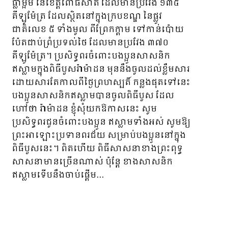
ធ្លាម្អម នៃខេត្តពោធិ៍សាត់ ដែលមានប្រវែង ១៣៥
គីឡូម៉ែត្រ ដែលស្ថិតនៅក្នុងក្របខណ្ឌ នៃផ្លូវ
ជាតិលេខ ៥ ទាំងមូល ពីព្រែកក្តាម ទៅកាន់ប៉ោយ
ប៉ែតជាប់ព្រំប្រទល់ថៃ ដែលមានប្រវែង ៣៧០
គីឡូម៉ែត្រ។ ប្រសិទ្ធពរចំពោះបងប្អូនសាសនិក
ឥស្លាមក្នុងពិធីបួសរ៉ាម៉ាដន មុននឹងចូលដល់ខ្លឹមសារ
ដោយសារតែកាលពីថ្ងៃព្រហស្បតិ៍ កន្លងផុតទៅនេះ
បងប្អូនសាសនិកឥស្លាម​បានចូលពិធីបួស ដែល
ហៅថា រ៉ាម៉ាដន ខ្ញុំសុំយកឱកាសនេះ សូម
ប្រសិទ្ធពរជូនចំពោះបងប្អូន ឥស្លាមទាំងអស់ សូមឱ្យ
ព្រះអាឡោះប្រទានពរជ័យ​ សម្រាប់បងប្អូននៅក្នុង
ពិធីបួសនេះ។ ពិតហើយ ពិធីសាសនាខាងព្រះពុទ្ធ
សាសនាមានច្រើនណាស់ ប៉ុន្តែ ខាងសាសនិក
ឥស្លាមទើបនឹងចាប់ផ្តើម…