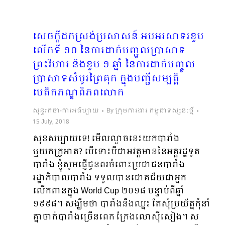
សេចក្តីដកស្រង់ប្រសាសន៍ អបអរសាទរខួប
លើកទី ១០ នៃការដាក់បញ្ជូលប្រាសាទ
ព្រះវិហារ និងខួប ១ ឆ្នាំ នៃការដាក់បញ្ចូល
ប្រាសាទសំបូរព្រៃគុក ក្នុងបញ្ជីសម្បត្តិ
បេតិកភណ្ឌពិភពលោក
សុន្ទរកថា-ការអធិប្បាយ
By
ក្រុមការងារ កម្ពុជាទស្សនៈថ្មី
15 July, 2018
សុខសប្បាយទេ! មើលល្ងាចនេះយកបារាំង
ឬយកក្រូអាត? បើទោះបីជាអវត្តមាននៃអគ្គរដ្ឋទូត
បារាំង ខ្ញុំសូមផ្ញើជូនពរចំពោះប្រជាជនបារាំង
រដ្ឋាភិបាលបារាំង ទទួលបានជោគជ័យជាអ្នក
លើកពានក្នុង World Cup ២០១៨ បន្ទាប់ពីឆ្នាំ
១៩៩៨។ សង្ឃឹមថា បារាំងនឹងឈ្នះ តែសុំប្រយ័ត្នកុំនាំ
គ្នាចាក់បារាំងច្រើនពេក ក្រែងលោស៊ីសៀង។ ស