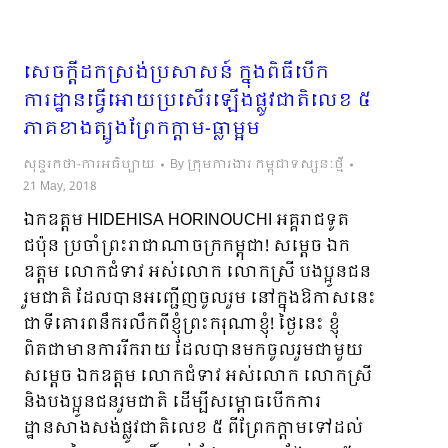
សេចក្តីដកស្រង់ប្រសាសន៍ ក្នុងពិធីបើក
ការដ្ឋានធ្វើអោយប្រសើរឡើងផ្លូវជាតិលេខ ៥
ភាគខាងត្បូងព្រែកក្តាម-ធ្លាម្អម
សុន្ទរកថា-ការអធិប្បាយ
By
ក្រុមការងារ កម្ពុជាទស្សនៈថ្មី
21 May, 2018
ឯកឧត្តម HIDEHISA HORINOUCHI អគ្គរាជទូត
ជប៉ុន ប្រចាំព្រះរាជាណាចក្រកម្ពុជា! សម្តេច ឯក
ឧត្តម លោកជំទាវ​ អស់លោក លោកស្រី បងប្អូនជន
រួមជាតិ ដែលបានអញ្ជើញចូលរួម នៅក្នុងឱកាសនេះ
ជាទីគោរពនឹករលឹកពីខ្ញុំព្រះករុណាខ្ញុំ! ថ្ងៃនេះ ខ្ញុំ
ពិតជាមានការរីករាយ ដែលបានមកចូលរួមជាមួយ
សម្តេច ឯកឧត្តម លោកជំទាវ អស់លោក លោកស្រី
និងបងប្អូនជនរួមជាតិ ដើម្បីសម្ពោធបើកការ
ដ្ឋានសាងសង់ផ្លូវជាតិលេខ ៥ ពីព្រែកក្តាមទៅដល់