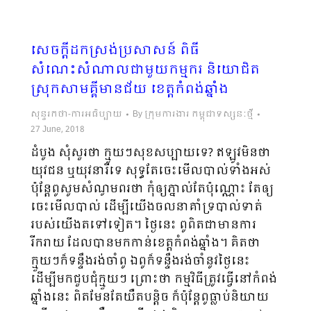
សេចក្តីដកស្រង់ប្រសាសន៍ ពិធី
សំណេះសំណាលជាមួយកម្មករ និយោជិត
ស្រុកសាមគ្គីមានជ័យ ខេត្តកំពង់ឆ្នាំង
សុន្ទរកថា-ការអធិប្បាយ
By
ក្រុមការងារ កម្ពុជាទស្សនៈថ្មី
27 June, 2018
ដំបូង សុំសួរថា ក្មួយៗសុខសប្បាយទេ? ឥឡូវមិនថា
យុវជន ឬយុវនារីទេ សុទ្ធតែចេះមើលបាល់ទាំងអស់
ប៉ុន្តែពូសូមសំណូមពរថា កុំឲ្យភ្នាល់តែប៉ុណ្ណោះ តែឲ្យ
ចេះមើលបាល់ ដើម្បីយើងចលនាគាំទ្របាល់ទាត់
របស់យើងតទៅទៀត។ ថ្ងៃនេះ ពូពិតជាមានការ
រីករាយ ដែលបានមកកាន់ខេត្តកំពង់ឆ្នាំង។ គិតថា
ក្មួយៗក៏ទន្ទឹងរង់ចាំពូ ឯពូក៏ទន្ទឹងរង់ចាំនូវថ្ងៃនេះ
ដើម្បីមកជួបជុំក្មួយៗ ព្រោះថា កម្មវិធីត្រូវធ្វើនៅកំពង់
ឆ្នាំងនេះ ពិតមែនតែយឺតបន្ដិច ក៏ប៉ុន្តែពូធ្លាប់និយាយ