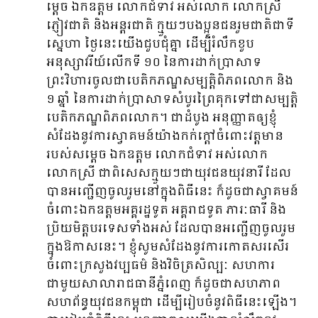
ម្តេច ឯកឧត្តម លោកជំទាវ អស់លោក លោកស្រី
ភ្ញៀវជាតិ និងអន្តរជាតិ ក្មួយៗបងប្អូនជនរួមជាតិជាទី
ស្នេហា ថ្ងៃនេះយើងជួបជុំគ្នា ដើម្បីរំលឹកខួប
អនុស្សាវរីយ៍លើកទី ១០ នៃការដាក់ប្រាសាទ
ព្រះវិហារ​ចូលជាបេតិកភណ្ឌសម្បត្តិពិភពលោក និង
១ ឆ្នាំ នៃការដាក់ប្រាសាទសំបូរព្រៃគុកទៅជាសម្បត្តិ
បេតិកភណ្ឌពិភពលោក។ ជាដំបូង អនុញ្ញាតឲ្យខ្ញុំ
សំដែងនូវការស្វាគមន៍យ៉ាងកក់ក្តៅចំពោះវត្តមាន
របស់សម្តេច ឯកឧត្តម លោកជំទាវ អស់លោក
លោកស្រី ជាពិសេសក្មួយៗជាយុវជនយុវនារី ដែល
បានអញ្ជើញចូលរួមនៅក្នុងពិធីនេះ ក៏ដូចជាស្វាគមន៍
ចំពោះឯកឧត្តមអគ្គរដ្ឋទូត អគ្គរាជទូត ភារៈធារី និង
ប្រិយមិត្តបរទេសទាំងអស់ ដែលបានអញ្ជើញចូលរួម
ក្នុងឱកាសនេះ។ ខ្ញុំសូមសំដែងនូវការកោតសរសើរ
ចំពោះក្រសួងវប្បធម៌ និងវិចិត្រសិល្បៈ សហការ
ជាមួយសាលារាជធានីភ្នំពេញ ក៏ដូចជាសហភាព
សហព័ន្ធយុវជនកម្ពុជា ដើម្បីរៀបចំនូវពិធីនេះឡើង។