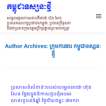
Author Archives:
ក្រុមការងារ កម្ពុជាទស្សនៈ
ថ្មី
ប្រសាសន៍សំខាន់ៗរបស់សម្តេចតេជោ ហ៊ុន
សែន ថ្លែងក្នុងឱកាសជួបជុំអបអរ
សាទរខួប៤៥ឆ្នាំ ថ្ងៃជ័យជម្នះ ៧មករា