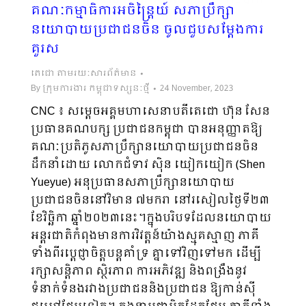
គណៈកម្មាធិការអចិន្ត្រៃយ៍ សភាប្រឹក្សា
រាប់ម៉ឺនសែនជំពូកប្រកបដោយជោគជ័យ…
នយោបាយប្រជាជនចិន ចូលជួបសម្តែងការ
គួរស
តេជោ តាមរយៈសារព័ត៌មាន
By
ក្រុមការងារ កម្ពុជាទស្សនៈថ្មី
24 November, 2023
CNC ៖ សម្តេចអគ្គមហាសេនាបតីតេជោ ហ៊ុន សែន
ប្រធានគណបក្ស ប្រជាជនកម្ពុជា បានអនុញ្ញាតឱ្យ
គណៈប្រតិភូសភាប្រឹក្សានយោបាយប្រជាជនចិន
ដឹកនាំដោយ លោកជំទាវ ស៊ិន យៀកយៀក (Shen
Yueyue) អនុប្រធានសភាប្រឹក្សានយោបាយ
ប្រជាជនចិននៅវិមាន ៧មករា នៅរសៀលថ្ងៃទី២៣
ខែវិច្ឆិកា ឆ្នាំ២០២៣នេះ។ក្នុងបរិបទដែលនយោបាយ
អន្តរជាតិកំពុងមានការវិវត្តន៍យ៉ាងស្មុគស្មាញ ភាគី
ទាំងពីរប្តេជ្ញាចិត្តបន្តគាំទ្រ គ្នាទៅវិញទៅមក ដើម្បី
រក្សាសន្តិភាព ស្ថិរភាព ការអភិវឌ្ឍ និងពង្រឹងនូវ
ទំនាក់ទំនងរវាងប្រជាជននិងប្រជាជន ឱ្យកាន់ស៊ី