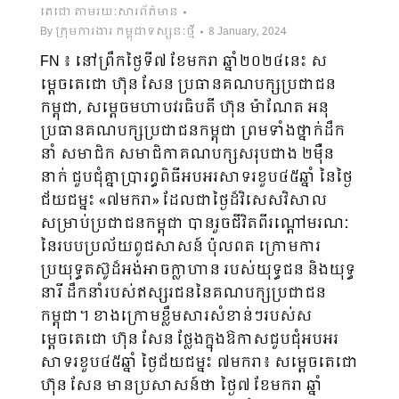
តេជោ តាមរយៈសារព័ត៌មាន
By
ក្រុមការងារ កម្ពុជាទស្សនៈថ្មី
8 January, 2024
FN ៖ នៅព្រឹកថ្ងៃទី៧ ខែមករា ឆ្នាំ២០២៤នេះ ស
ម្តេចតេជោ ហ៊ុន សែន ប្រធានគណបក្ស​ប្រជា​ជន
កម្ពុជា, សម្តេចមហាបវរធិបតី ហ៊ុន ម៉ាណែត អនុ
ប្រធានគណបក្សប្រជាជនកម្ពុជា ព្រមទាំង​ថ្នាក់​ដឹក​
នាំ សមាជិក សមាជិកាគណបក្សសរុបជាង ២ម៉ឺន
នាក់ ជួបជុំគ្នាប្រារព្ធពិធីអបអរសាទរ​ខួប​៤៥ឆ្នាំ នៃថ្ងៃ
ជ័យជម្នះ «៧មករា» ដែលជាថ្ងៃដ៏វិសេសវិសាល
សម្រាប់ប្រជាជនកម្ពុជា បានរួចជីវិតពី​រណ្តៅ​មរណៈ​
នៃរបបប្រល័យពូជសាសន៍ ប៉ុលពត ក្រោមការ
ប្រយុទ្ធតស៊ូដ៏អង់អាចក្លាហាន របស់យុទ្ធជន និងយុទ្ធ
នារី ដឹកនាំរបស់ឥស្សរជននៃគណបក្សប្រជាជន
កម្ពុជា។ ខាងក្រោមខ្លឹមសារសំខាន់ៗរបស់ស
ម្តេចតេជោ ហ៊ុន សែន ថ្លែងក្នុងឱកាសជួបជុំអបអរ
សាទរខួប៤៥ឆ្នាំ ថ្ងៃជ័យជម្នះ ៧មករា៖ សម្តេចតេជោ
ហ៊ុន សែន មានប្រសាសន៍ថា ថ្ងៃ៧ ខែមករា ឆ្នាំ