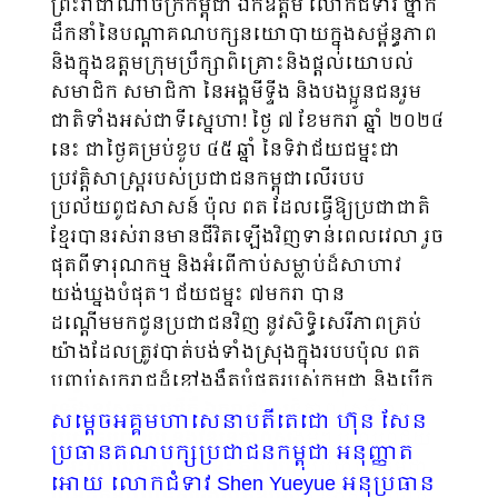
ព្រះរាជាណាចក្រកម្ពុជា ឯកឧត្ដម លោកជំទាវ ថ្នាក់
ដឹកនាំនៃបណ្ដាគណបក្សនយោបាយក្នុងសម្ព័ន្ធភាព
និងក្នុង​​ឧត្ដមក្រុមប្រឹក្សាពិគ្រោះនិងផ្ដល់យោបល់
សមាជិក សមាជិកា នៃអង្គមីទ្ទីង និងបងប្អូនជនរួម
ជាតិទាំងអស់ជាទីស្នេហា! ថ្ងៃ ៧ ខែមករា ឆ្នាំ ២០២៤
នេះ ជាថ្ងៃគម្រប់ខួប ៤៥ ឆ្នាំ នៃទិវាជ័យជម្នះជា
ប្រវត្តិសាស្ត្ររបស់ប្រជាជនកម្ពុជាលើរបប
ប្រល័យពូជសាសន៍ ប៉ុល ពត ដែលធ្វើឱ្យប្រជាជាតិ
ខ្មែរបានរស់រានមានជីវិតឡើងវិញទាន់ពេលវេលា រួច
ផុតពីទារុណកម្ម និងអំពើកាប់សម្លាប់ដ៏សាហាវ
យង់ឃ្នងបំផុត។ ជ័យជម្នះ ៧មករា បាន
ដណ្ដើមមកជូនប្រជាជនវិញ នូវសិទ្ធិសេរីភាពគ្រប់
យ៉ាងដែលត្រូវបាត់បង់ទាំងស្រុងក្នុងរបបប៉ុល ពត
បញ្ចប់សករាជដ៏ខ្មៅងងឹតបំផុតរបស់កម្ពុជា និងបើក
ឡើងនូវសករាជថ្មីគឺ ឯករាជ្យ សន្តិភាព សេរីភាព
សម្តេចអគ្គមហាសេនាបតីតេជោ ហ៊ុន សែន
ប្រជាធិបតេយ្យ និងវឌ្ឍនភាពសង្គម។ បន្ទាប់ពីជ័យ
ប្រធានគណបក្សប្រជាជនកម្ពុជា អនុញ្ញាត
ជម្នះជាប្រវត្តិសាស្ត្រនេះ គណបក្សប្រជាជនកម្ពុជា
អោយ លោកជំទាវ Shen Yueyue អនុប្រធាន
បានដឹកនាំប្រទេសឆ្លងកាត់ឧបសគ្គ និងការលំបាក