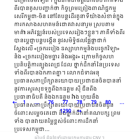
ជម្រៅថែមទៀត។ ក្នុងនាមជាមិត្តដែកថែប ភាគីទាំង
ពីរបានគូសបញ្ជាក់ថា កិច្ចព្រមព្រៀងពាណិជ្ជកម្ម
សេរីកម្ពុជា-ចិន នៅតែបន្តដើរតួនាទីយ៉ាងសំខាន់ក្នុង
ការកសាងសហគមន៍ជោគវាសនារួម ស្របតាម
មាគ៌ា អភិវឌ្ឍន៍របស់ប្រទេសរៀងៗខ្លួន។ ភាគីទាំងពីរ
បានប្តេជ្ញាបន្តបង្កើន នូវសមិទ្ធិផលផ្លែផ្កាជាក់
ស្តែងលើ «ច្រករបៀង ឧស្សាហកម្មនិងបច្ចេកវិទ្យា»
និង «ច្រករបៀងមច្ឆារ និងអង្ករ» ក្រោមកិច្ចសហ
ប្រតិបត្តិការត្បូងពេជ្រ ដែល ថ្នាក់ដឹកនាំនៃប្រទេស
ទាំងពីរបានឯកភាពគ្នា។ លោកជំទាវអនុ
ប្រធានសភាប្រឹក្សានយោបាយប្រជាជនចិនបាននាំ
នូវការសួរសុខទុក្ខពីឯកឧត្ដម ស៊ី ជីនពីង
ប្រធានាធិបតី និងឯកឧត្តម វ៉ាង ហួយនឹង
1
…
76
77
78
79
80
…
ប្រធានសភាប្រឹក្សានយោបាយប្រជាជនចិនជូន
1290
ចំពោះសម្តេចតេជោ និងថ្នាក់ដឹកនាំគណបក្ស ព្រម
ទាំង បានវាយតម្លៃខ្ពស់ចំពោះការដឹកនាំ
ប្រទេសកម្ពុជា…
រៀបចំ និងថែទាំដោយក្រុមការងារ CNV ​។