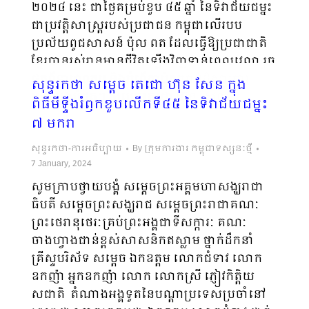
២០២៤ នេះ ជាថ្ងៃគម្រប់ខួប ៤៥ ឆ្នាំ នៃទិវាជ័យជម្នះ
ជាប្រវត្តិសាស្ត្ររបស់ប្រជាជន កម្ពុជាលើរបប
ប្រល័យពូជសាសន៍ ប៉ុល ពត ដែលធ្វើឱ្យប្រជាជាតិ
ខ្មែរបានរស់រានមានជីវិតឡើងវិញទាន់ពេលវេលា រួច
ផុតពីទារុណកម្ម និងអំពើកាប់សម្លាប់ដ៏សាហាវ
សុន្ទរកថា សម្ដេច តេជោ ហ៊ុន សែន ក្នុង
យង់ឃ្នងបំផុត។ សម្តេចតេជោ ហ៊ុន សែន…
ពិធីមីទ្ទីងរំឭកខួបលើកទី៤៥ នៃទិវាជ័យជម្នះ
៧ មករា
សុន្ទរកថា-ការអធិប្បាយ
By
ក្រុមការងារ កម្ពុជាទស្សនៈថ្មី
7 January, 2024
សូមក្រាបថ្វាយបង្គំ សម្តេចព្រះអគ្គមហាសង្ឃរាជា
ធិបតី សម្តេចព្រះសង្ឃរាជ សម្តេចព្រះរាជាគណៈ
ព្រះថេរានុថេរៈគ្រប់ព្រះអង្គជាទីសក្ការៈ គណៈ
ចាងហ្វាងជាន់ខ្ពស់សាសនិកឥស្លាម ថ្នាក់ដឹកនាំ
គ្រីស្ទបរិស័ទ សម្តេច ឯកឧត្តម លោកជំទាវ លោក
ឧកញ៉ា អ្នកឧកញ៉ា លោក លោកស្រី ភ្ញៀវកិត្តិយ
សជាតិ តំណាងអង្គទូតនៃបណ្ដាប្រទេសប្រចាំនៅ