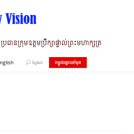
nglish
Search:
កម្ពុជាឆ្ពោះទៅមុខ
ស្វែងរក