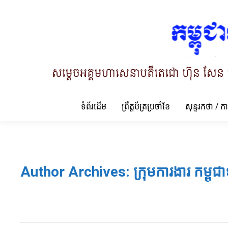
ទំព័រដើម
ព្រឹត្តប័ត្រប្រចាំខែ
សុន្ទរកថា / ក
Author Archives:
ក្រុមការងារ កម្ពុជា