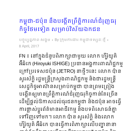
កម្ពុជា-ជប៉ុន នឹងបង្កើតព្រឹត្តិការណ៍ជំរុញធរុ
កិច្ចថែមទៀត សម្រាប់វិស័យឯកជន
បច្ចុប្បន្នភាព សង្គម
By
ក្រុមការងារ កម្ពុជាទស្សនៈថ្មី
8 April, 2017
FN ៖ នៅក្នុងជំនួបពិភាក្សាជាមួយ លោក ហ៊ីរ៉ូយូគិ
អ៊ីឆិកេ (Hiroyuki ISHIGE) ប្រធានអង្គការពាណិជ្ជកម្ម
ក្រៅប្រទេសជប៉ុន (JETRO) នាថ្មីៗនេះ លោក ប៉ាន
សូរស័ក្តិ រដ្ឋមន្ត្រីក្រសួងពាណិជ្ជកម្ម និងជារដ្ឋមន្រ្តី
សេដ្ឋកិច្ចអាស៊ានសម្រាប់កម្ពុជា បានព្រមព្រៀង
បង្កើតឲ្យមានព្រឹត្តិការណ៍ជំរុញធរុកិច្ចកាន់តែច្រើន
ដើម្បីផ្តល់ឱកាសដល់ធុរជនកម្ពុជា និងជប៉ុន អាចធ្វើ
ការផ្លាស់ប្តូរព័ត៌មានអាជីវកម្ម និងបទពិសោធន៍គ្នា
ទៅវិញទៅមក។ លោក ប៉ាន សូរស័ក្តិ និងលោក
ហ៊ីរ៉ូយូគិ អ៊ីឆិកេ បានធ្វើការពិភាក្សាលើបញ្ហានានា