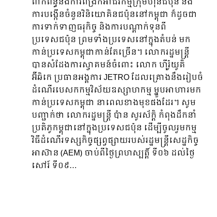
ពាក់ព័ន្ធនឹងការពង្រីកអាជីវកម្មក្រុមហ៊ុនជប៉ុន និង
ការបង្កើនចំនួនវិនិយោគិនជប៉ុននៅកម្ពុជា ក៏ដូចជា
ការទាក់ទាញធរុកិច្ច និងការបណ្តាក់ទុនពី
ប្រទេសជប៉ុន ព្រមទាំងប្រទេសនៅក្នុងតំបន់ មក
កាន់ប្រទេសកម្ពុជាកាន់តែច្រើន។ លោករដ្ឋមន្រ្តី
បានសំដែងការស្វាគមន៍ចំពោះ លោក ហ៊ីរ៉ូយូគិ
អ៊ីឆិកេ ប្រធានអង្គការ JETRO ដែលគ្រោងនឹងរៀបចំ
ដំណើរបេសកកម្មវិស័យឧស្សាហកម្ម ម្ហួបអាហារមក
កាន់ប្រទេសកម្ពុជា នាពេលខាងមុខផងដែរ។ សូម
បញ្ជាក់ថា លោករដ្ឋមន្ត្រី ប៉ាន សូរស័ក្តិ កំពុងដឹកនាំ
ប្រតិភូកម្ពុជានៅក្នុងប្រទេសជប៉ុន ដើម្បីចូលរួមកម្ម
វិធីដំណើរទស្សកិច្ចផ្សព្វផ្សាយរបស់រដ្ឋមន្ត្រីសេដ្ឋកិច្ច
អាស៊ាន (AEM) ចាប់ពីថ្ងៃព្រហស្បត្តិ៍ ទី០៦ ដល់ថ្ងៃ
សៅរ៍ ទី០៩…