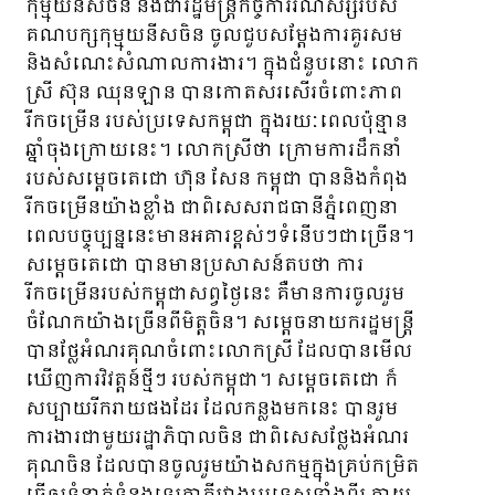
កុម្មុយនីសចិន និងជារដ្ឋមន្ត្រីកិច្ចការរណសិរ្សរបស់
គណបក្សកុម្មុយនីសចិន ចូលជួបសម្តែងការគួរសម
និងសំណេះសំណាលការងារ។ ក្នុងជំនួបនោះ លោក
ស្រី ស៊ុន ឈុនឡាន បានកោតសរសើរចំពោះភាព
រីកចម្រើន​ របស់ប្រទេសកម្ពុជា ក្នុងរយៈពេលប៉ុន្មាន
ឆ្នាំចុងក្រោយនេះ។ លោកស្រីថា ក្រោមការដឹកនាំ
របស់សម្តេចតេជោ ហ៊ុន សែន កម្ពុជា បាននិងកំពុង
រីកចម្រើនយ៉ាងខ្លាំង ជាពិសេសរាជធានីភ្នំពេញនា
ពេលបច្ចុប្បន្ននេះមានអគារខ្ពស់ៗទំនើបៗជាច្រើន។
សម្តេចតេជោ បានមានប្រសាសន៍តបថា ការ
រីកចម្រើនរបស់កម្ពុជាសព្វថ្ងៃនេះ គឺមានការចូលរួម
ចំណែកយ៉ាងច្រើនពីមិត្តចិន។ សម្តេចនាយករដ្ឋមន្រ្តី
បានថ្លែអំណរគុណចំពោះលោកស្រី ដែលបានមើល
ឃើញការវិវត្តន៍ថ្មីៗ របស់កម្ពុជា។ សម្តេចតេជោ ក៏
សប្បាយរីករាយផងដែរ ដែលកន្លងមកនេះ បានរួម
ការងារជាមួយរដ្ឋាភិបាលចិន ជាពិសេសថ្លែងអំណរ
គុណចិន ដែលបានចូលរួមយ៉ាងសកម្មក្នុងគ្រប់កម្រិត