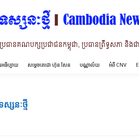
ារអធិប្បាយ
សម្តេចតេជោ ហ៊ុន សែន
បណ្ណាល័យ
អំពី CNV
E
ទស្សនៈថ្មី