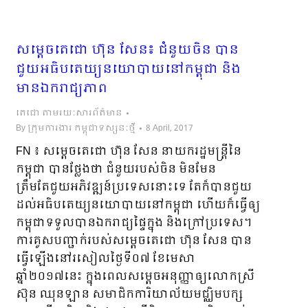
សម្តេចតេជោ ហ៊ុន សែន៖ ជំនួយចិន បាន
ជួយអធិបតេយ្យនយោបាយនៅកម្ពុជា និង
មានឯករាជ្យភាព
តេជោ តាមរយៈសារព័ត៌មាន
By
ក្រុមការងារ កម្ពុជាទស្សនៈថ្មី
8 April, 2017
FN ៖ សម្តេចតេជោ ហ៊ុន សែន នាយករដ្ឋមន្រ្តីនៃ
កម្ពុជា បានថ្លែងថា ជំនួយរបស់ចិន មិនមែន
ត្រឹមតែជួយអភិវឌ្ឍន៍ប្រទេសនោះទេ តែក៏បានជួយ
ដល់អធិបតេយ្យនយោបាយនៅកម្ពុជា ហើយក៏ធ្វើឲ្យ
កម្ពុជាទទួលបានឯករាជ្យផ្ទៃក្នុង និងក្រៅប្រទេស។
ការគូសបញ្ជាក់របស់សម្តេចតេជោ ហ៊ុន សែន បាន
ធ្វើឡើងនៅរសៀលថ្ងៃទី០៧ ខែមេសា
ឆ្នាំ២០១៧នេះ ក្នុងពេលសម្តេចអនុញ្ញាឲ្យលោកស្រី
ស៊ុន ឈុនឡាន សមាជិកការិយាល័យមជ្ឈិមបក្ស