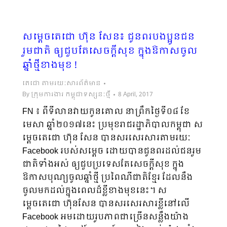
សម្តេចតេជោ ហ៊ុន សែន៖ ជូនពរបងប្អូនជន
រួមជាតិ ឲ្យជួបតែសេចក្តីសុខ ក្នុងឱកាសចូល
ឆ្នាំថ្មីខាងមុខ !
តេជោ តាមរយៈសារព័ត៌មាន
By
ក្រុមការងារ កម្ពុជាទស្សនៈថ្មី
8 April, 2017
FN ៖ ពីទីលានវាយកូនគោល នាព្រឹកថ្ងៃទី០៨ ខែ
មេសា ឆ្នាំ២០១៧នេះ​ ប្រមុខរាជរដ្ឋាភិបាលកម្ពុជា ស
ម្តេចតេជោ ហ៊ុន សែន បានសរសេរសារតាមរយៈ
Facebook របស់សម្តេច ដោយបានជូនពរដល់ជនរួម
ជាតិទាំងអស់ ឲ្យជួបប្រទេសតែសេចក្តីសុខ ក្នុង
ឱកាសបុណ្យចូលឆ្នាំថ្មី ប្រពៃណីជាតិខ្មែរ ដែលនឹង
ចូលមកដល់ក្នុងពេលដ៏ខ្លីខាងមុខនេះ។ ស
ម្តេចតេជោ ហ៊ុនសែន បានសរសេរសារខ្លីនៅលើ
Facebook អមដោយរូបភាពជាច្រើនសន្លឹងយ៉ាង