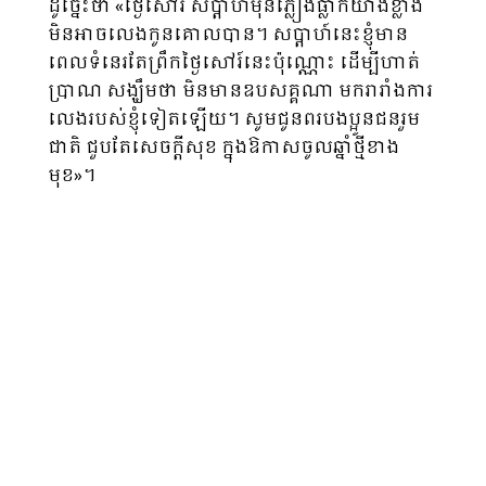
ដូច្នេះថា «ថ្ងៃសៅរ៍ សប្តាហ៍មុនភ្លៀងធ្លាក់យ៉ាងខ្លាំង
មិនអាចលេងកូនគោលបាន។ សប្តាហ៍នេះខ្ញុំមាន
ពេលទំនេរតែព្រឹកថ្ងៃសៅរ៍នេះប៉ុណ្ណោះ ដើម្បីហាត់
ប្រាណ សង្ឃឹមថា មិនមានឧបសគ្គណា មករារាំងការ
លេងរបស់ខ្ញុំទៀតឡើយ។ សូមជូនពរបងប្អូនជនរួម
ជាតិ ជួបតែសេចក្តីសុខ ក្នុងឱកាសចូលឆ្នាំថ្មីខាង
មុខ»។