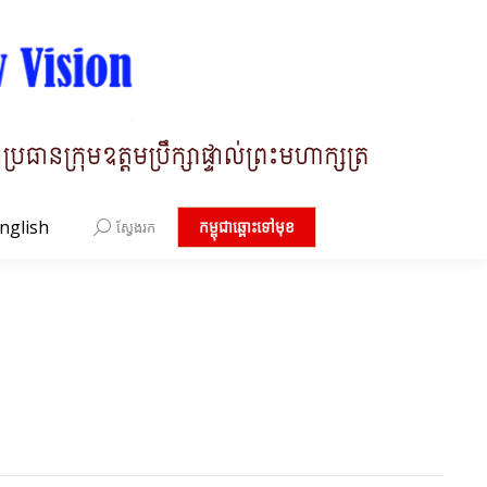
nglish
Search:
កម្ពុជាឆ្ពោះទៅមុខ
ស្វែងរក