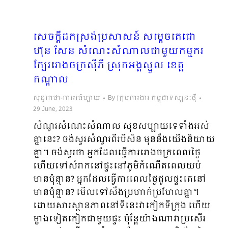
សេចក្ដីដកស្រង់ប្រសាសន៍ សម្ដេចតេជោ
ហ៊ុន សែន សំណេះសំណាលជាមួយកម្មករ
ក្បែររោងចក្រស៊ីភី ស្រុកអង្គស្នួល ខេត្ត
កណ្តាល
សុន្ទរកថា-ការអធិប្បាយ
By
ក្រុមការងារ កម្ពុជាទស្សនៈថ្មី
29 June, 2023
សំណួរសំណេះសំណាល សុខសប្បាយទេទាំងអស់
គ្នានេះ? ចង់សួរសំណួរពីរបីសិន មុននឹងយើងនិយាយ
គ្នា។ ចង់សួរថា អ្នកដែលធ្វើ​ការរោងចក្រពេលថ្ងៃ
ហើយទៅសំរាកនៅផ្ទះនៅភូមិកំណើតពេលយប់
មានប៉ុន្មាន? អ្នកដែលធ្វើការពេលថ្ងៃជួលផ្ទះគេនៅ
មានប៉ុន្មាន? មើលទៅសឹងប្រហាក់ប្រហែលគ្នា។
ដោយសារស្ថានភាពនៅទីនេះវាកៀកទីក្រុង ហើយ
ម្ខាងទៀត​កៀកជាមួយផ្ទះ ប៉ុន្ដែយ៉ាងណាវាប្រសើរ