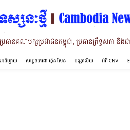
ារអធិប្បាយ
សម្តេចតេជោ ហ៊ុន សែន
បណ្ណាល័យ
អំពី CNV
E