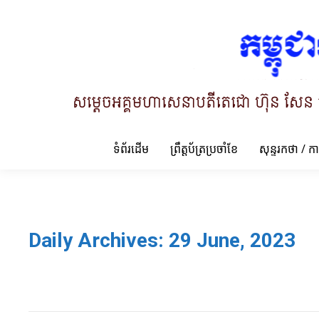
ទំព័រដើម
ព្រឹត្តប័ត្រប្រចាំខែ
សុន្ទរកថា / ក
Daily Archives:
29 June, 2023