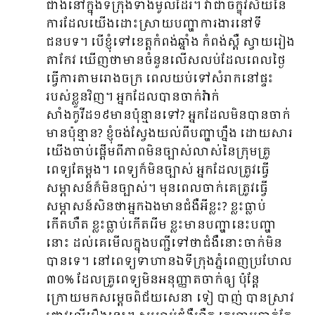
ជាងនៅក្នុងទីក្រុងទាំងមូលដែរ។ វាជាចក្ខុវិស័យនៃ
ការដែលយើង​ដោះស្រាយបញ្ហាការងារនៅទី
ជនបទ។ បើខ្ញុំទៅខេត្តកំពង់ឆ្នាំង កំពង់ស្ពឺ ស្វាយរៀង
តាកែវ ឃើញថាមានចំនួនលើសលប់ដែលពេលថ្ងៃ
ធ្វើការតាមរោងចក្រ ពេលយប់ទៅសំរាកនៅផ្ទះ
របស់ខ្លួនវិញ។ អ្នកដែលបានចាក់វ៉ាក់
សាំងកូវីដ១៩មានប៉ុន្មានទៅ? អ្នកដែល​មិនបាន​ចាក់
មានប៉ុន្មាន? ខ្ញុំចង់ស្វែងយល់ពីបញ្ហាហ្នឹង ដោយសារ
យើង​ចាប់ផ្ដើមពីភាពមិនច្បាស់លាស់នៃក្រុមគ្រូ
ពេទ្យតែម្ដង។ ពេទ្យក៏មិនច្បាស់ អ្នកដែលត្រូវធ្វើ
សម្ភាសន៍ក៏មិនច្បាស់។ មុនពេលចាក់គេត្រូវធ្វើ
សម្ភាសន៍សិនថាអ្នកឯងមានជំងឺអីខ្លះ? ខ្លះធ្លាប់
កើតហឺត ខ្លះធ្លាប់កើតរើម ខ្លះមានបញ្ហា​នេះបញ្ហា
នោះ ដល់គេមើលក្នុងបញ្ជីទៅថាជំងឺនោះចាក់មិន
បានទេ។ នៅពេទ្យទាហានឯទីក្រុងភ្នំពេញប្រហែល
៣០% ដែលគ្រូពេទ្យមិនអនុញ្ញាតចាក់ឲ្យ ប៉ុន្ដែ
ក្រោយមកសម្ដេចពិជ័យសេនា ទៀ បាញ់ បានស្រាវ