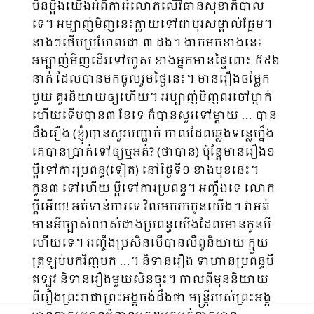
មិនប្ដឹងយើងអំពី​ការរំលោភលើវិធានសុខាភិបាល
ទេ។ អម្បាញ់មិញនេះក្លាយទៅជាបុរសថ្ពាល់ផ្អែម។
នាងៗថើបប្រហែលជា ៣ ដង។ ងាកមកខាងនេះ
អម្បាញ់មិញដើរទៅហួស ខាងអ្នកមានផ្ទៃពោះ ៥៩៦
នាក់ ដែលបានមកចូលរួម​ថ្ងៃនេះ។ មានរឿងចម្លែក
មួយ គួរនិយាយឲ្យហើយ។ អម្បាញ់មិញពរចៅម្នាក់
ហើយទើបបាន៣ ខែទេ ក៏បាន​សួរទៅម្ដាយ … បាន
ដឹងរឿង (ខ្ញុំ)បានសួរបញ្ជាក់ កាលដែលឆ្លងទន្លេហ្នឹង
គេបានប្រាក់ទៅឲ្យឬអត់? (ថាបាន) ប៉ុន្ដែមានរឿង១
ប្ដីទៅការប្រពន្ធ(ទៀត) នៅថ្ងៃទី១ ខាងមុខនេះ។
កូន៣ ទៅហើយ ប្ដីទៅការប្រពន្ធ។ អញ្ចឹងទេ លោក
ប្ដីអើយ! អត់ទាន់ការទេ វិលមករកកូនយើង។ វាអត់
មានអីច្បាស់លាស់ជាងប្រពន្ធយើងដែលមានកូនបី
ហើយ​ទេ​។ អញ្ចឹងប្រសិនបើបានលឺពូនិយាយ ក្មួយ
ត្រឡប់មកវិញមក …។ និទានរឿង ទាហានប្រពន្ធបី
ឥឡូវ និទានរឿងមួយសិនចុះ។ កាលពីមុននិយាយ
ពីរឿងព្រះរាជាព្រះអង្គចង់ដឹងថា មន្ដ្រីរបស់ព្រះអង្គ