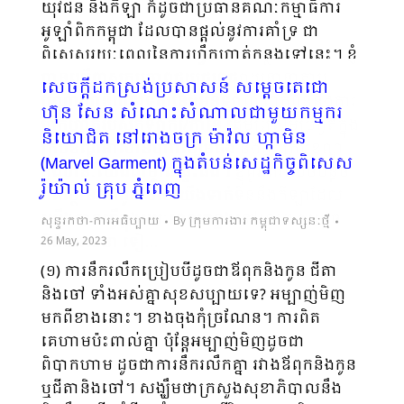
យុវជន និងកីឡា ក៏ដូចជាប្រធានគណៈកម្មាធិការ
អូឡាំពិកកម្ពុជា ដែលបានផ្ដល់នូវការគាំទ្រ ជា
ពិសេសរយៈពេលនៃការហ្វឹកហាត់កន្លងទៅនេះ។ ខ្ញុំ
បាន​ឃើញសកម្មភាពជួយផ្សព្វផ្សាយនានាតាម
សេចក្ដីដកស្រង់ប្រសាសន៍ សម្ដេចតេជោ
បណ្ដាស្ថានីយទូរទស្សន៍ឬអនឡាញ ពាក់ព័ន្ធនឹងការ
ហ៊ុន សែន សំណេះសំណាលជាមួយកម្មករ
ហ្វឹកហាត់​របស់កីឡាករ/ការិនី ដើម្បីត្រៀមប្រកួតក្នុង
និយោជិត នៅរោងចក្រ ម៉ាវ៉ល ហ្កាមិន
ក្របខណ្ឌអាស៊ានប៉ារ៉ាហ្គេមផង និងក្នុងក្របខណ្ឌ
(Marvel Garment) ក្នុងតំបន់សេដ្ឋកិច្ចពិសេស
ក្នុងឋានៈយើង​ជាម្ចាស់ផ្ទះផង។ ខ្ញុំគួរតែរំលេចបន្ដិច
រ៉ូយ៉ាល់ គ្រុប ភ្នំពេញ
អំពីស្ថានភាពរួមរបស់យើងទាក់ទិននឹងកីឡាដែល
យើងបានធ្វើក្នុងរយៈពេលកន្លងទៅនេះ។ សម្ដេច
សុន្ទរកថា-ការអធិប្បាយ
By
ក្រុមការងារ កម្ពុជាទស្សនៈថ្មី
ពិជ័យសេនា ទៀ…
26 May, 2023
(១) ការនឹករលឹកប្រៀបបីដូចជាឪពុកនិងកូន ជីតា
និងចៅ ទាំងអស់គ្នាសុខសប្បាយទេ? អម្បាញ់មិញ
មកពីខាងនោះ។ ខាងចុងកុំច្រណែន។ ការពិត
គេហាមប៉ះពាល់គ្នា ប៉ុន្ដែអម្បាញ់មិញដូចជា
ពិបាកហាម ដូចជាការនឹករលឹក​គ្នា រវាងឪពុកនិងកូន
ឬជីតានិងចៅ។ សង្ឃឹមថាក្រ​សួងសុខាភិបាលនឹង