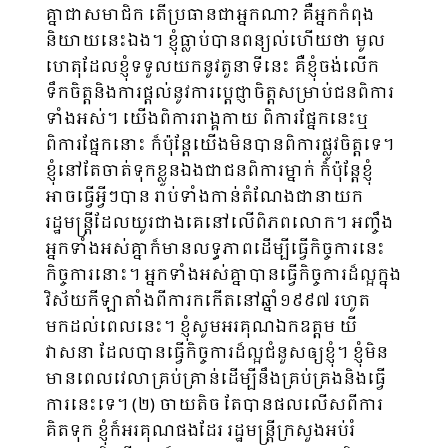
គ្នាជាសមាជិក​ តើប្រ​ធានជាអ្នកណា? គឺអ្នកកំពុង
និយាយនេះឯង។ ខ្ញុំធ្លាប់បានពន្យល់ហើយថា មូល
ហេតុដែលខ្ញុំ​ទទួល​យកនូវតួនាទីនេះ គឺខ្ញុំចង់លើក
ទឹកចិត្តនិងការផ្ដល់នូវការប្ដេជ្ញាចិត្តសម្រាប់ជនពិការ
ទាំងអស់។​ ​យើងពិការរាង្គកាយ ពិការផ្នែកនេះឬ
ពិការផ្នែកនោះ ក៏ប៉ុន្ដែយើងមិនបានពិការផ្លូវចិត្តទេ។
ខ្ញុំនៅតែចាត់ទុកខ្លួនឯងជាជនពិការម្នាក់​ ក៏ប៉ុន្ដែខ្ញុំ
អាចធ្វើអ្វីៗបាន រាប់ទាំងកាន់តំណែងជានាយក
រដ្ឋមន្ដ្រីដែលយូរ​ជាងគេនៅលើពិភពលោក។ អញ្ចឹង
អ្នកទាំងអស់គ្នាក៏មានលទ្ធភាពដើម្បីធ្វើកិច្ចការនេះ
កិច្ចការ​នោះ។ អ្នកទាំងអស់គ្នាបានធ្វើកិច្ចការដ៏ល្អក្នុង
វិស័យកីឡាតាំងពីការកកើតនៅឆ្នាំ១៩៩៧ រហូត
មកដល់ពេលនេះ។ ​ខ្ញុំសូមអរគុណឯកឧត្តម យី
វាសនា ដែលបានធ្វើកិច្ចការដ៏ល្អជំនួសឲ្យខ្ញុំ។ ខ្ញុំមិន
មានពេលវេលាគ្រប់គ្រាន់ដើម្បីនឹងគ្រប់គ្រងនិងធ្វើ
ការនេះទេ។ (២) ចាយតិច តែបានផលលើសពីការ
គិតទុក ខ្ញុំក៏អរគុណផងដែរ រដ្ឋមន្ដ្រីក្រសួងអប់រំ