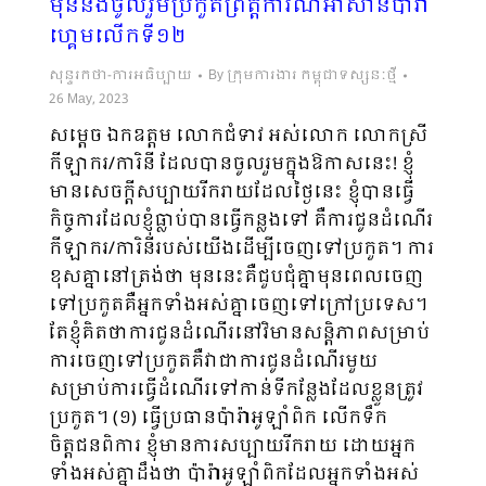
មុននឹងចូលរួមប្រកួតព្រឹត្តិការណ៍អាស៊ានប៉ារ៉ា
ហ្គេមលើកទី១២
សុន្ទរកថា-ការអធិប្បាយ
By
ក្រុមការងារ កម្ពុជាទស្សនៈថ្មី
26 May, 2023
សម្ដេច ឯកឧត្តម លោកជំទាវ អស់លោក លោកស្រី
កីឡាករ/ការិនី ដែលបានចូលរួមក្នុងឱកាសនេះ! ខ្ញុំ
មានសេចក្ដីសប្បាយរីករាយដែលថ្ងៃនេះ ខ្ញុំបានធ្វើ
កិច្ចការដែលខ្ញុំធ្លាប់បានធ្វើកន្លងទៅ គឺការជូនដំណើរ
កីឡាករ/ការិនីរបស់យើងដើម្បីចេញទៅប្រកួត។ ការ
ខុសគ្នានៅត្រង់ថា មុននេះគឺជួបជុំគ្នាមុនពេលចេញ
ទៅប្រកួតគឺអ្នកទាំងអស់​គ្នាចេញទៅក្រៅប្រទេស។
តែខ្ញុំគិតថាការជូនដំណើរនៅវិមានសន្ដិភាពសម្រាប់
ការចេញទៅប្រកួតគឺវាជាការជូនដំណើរ​មួយ
សម្រាប់ការធ្វើដំណើរទៅកាន់ទីកន្លែងដែលខ្លួនត្រូវ
ប្រកួត។ (១) ធ្វើប្រធានប៉ារ៉ាអូឡាំពិក លើកទឹក
ចិត្តជនពិការ ខ្ញុំមានការសប្បាយរីករាយ ​ដោយអ្នក
ទាំងអស់គ្នាដឹងថា ​ប៉ារ៉ាអូឡាំពិកដែលអ្នកទាំងអស់