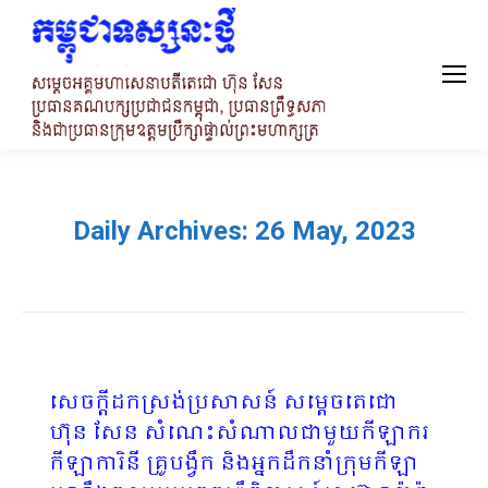
Daily Archives:
26 May, 2023
សេចក្ដីដកស្រង់ប្រសាសន៍ សម្ដេចតេជោ
ហ៊ុន សែន សំណេះសំណាលជាមួយកីឡាករ
កីឡាការិនី គ្រូបង្វឹក និងអ្នកដឹកនាំក្រុមកីឡា