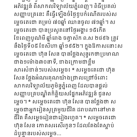
អភិវឌ្ឍន៍ ពីសាកលវិទ្យាល័យភ្នំពេញ។ ពិធីប្រគល់
សញ្ញាបត្រនេះ គឺធ្វើឡើងចំថ្ងៃខួបកំណើតរបស់ស
ម្តេចតេជោ គម្រប់ ៧០ឆ្នាំ ឈានចូល ៧១ឆ្នាំ។ ស
ម្តេចតេជោ បានប្រសូតនៅថ្ងៃអង្គារ ១៥កើត
ខែពេញបូណ៌មី ឆ្នាំរោង ចត្វាស័ក ព.ស ២៤៩៦ ត្រូវ
នឹងថ្ងៃទី០៥ ខែសីហា ឆ្នាំ១៩៥២។ ក្នុងឱកាសនោះស
ម្តេចតេជោ ហ៊ុន សែន បានថ្លែងសុន្ទរកថាប្រមាណ
ជាង១ម៉ោង៣០នាទី, ខាងក្រោមជាខ្លឹម
សារសំខាន់ៗរបស់សម្តេច៖ * សម្តេចតេជោ ហ៊ុន
សែន ថ្លែងអំណរគុណយ៉ាងជ្រាលជ្រៅចំពោះ
សាកលវិទ្យាល័យភូមិន្ទភ្នំពេញ ដែលបានផ្តល់
សញ្ញាបត្របណ្ឌិតកិត្តិយសផ្នែកអភិវឌ្ឍន៍ ជូនស
ម្តេច។ * សម្តេចតេជោ ហ៊ុន សែន បានថ្លែងថា ស
ម្តេចជាអ្នករៀនសូត្រមួយជីវិត ដរាបណានៅមាន
ជីវិត គឺសម្តេចរៀនជារៀងរហូត។ * សម្តេចតេជោ
ហ៊ុន សែន កោតសរសើរកូនៗ ដែលតែងតែស្តាប់
ដំបូន្មានរបស់សម្តេច…