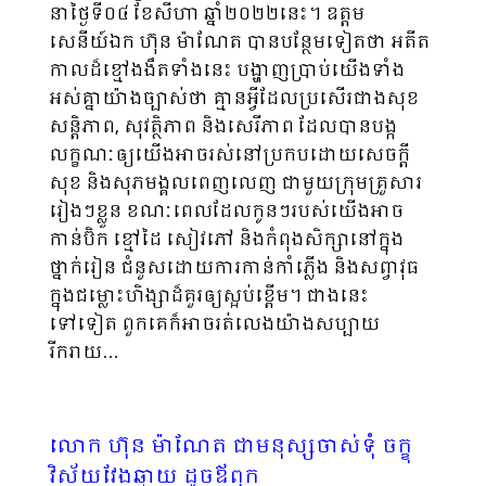
នាថ្ងៃទី០៤ ខែសីហា ឆ្នាំ២០២២នេះ។ ឧត្តម
សេនីយ៍ឯក ហ៊ុន ម៉ាណែត បានបន្ថែមទៀតថា អតីត
កាលដ៏ខ្មៅងងឹតទាំងនេះ បង្ហាញប្រាប់យើងទាំង
អស់គ្នាយ៉ាងច្បាស់ថា គ្មានអ្វីដែលប្រសើរជាងសុខ
សន្តិភាព, សុវត្ថិភាព និងសេរីភាព ដែលបានបង្ក
លក្ខណៈឲ្យយើងអាចរស់នៅប្រកបដោយសេចក្តី
សុខ និងសុភមង្គលពេញលេញ ជាមួយក្រុមគ្រួសារ
រៀងៗខ្លួន ខណៈពេលដែលកូនៗរបស់យើងអាច
កាន់ប៊ិក ខ្មៅដៃ សៀវភៅ និងកំពុងសិក្សានៅក្នុង
ថ្នាក់រៀន ជំនួសដោយការកាន់កាំភ្លើង និងសព្វាវុធ
ក្នុងជម្លោះហិង្សាដ៏គួរឲ្យស្អប់ខ្ពើម។ ជាងនេះ
ទៅទៀត ពួកគេក៏អាចរត់លេងយ៉ាងសប្បាយ
រីករាយ…
លោក ហ៊ុន ម៉ាណែត ជាមនុស្សចាស់ទុំ ចក្ខុ
វិស័យវែងឆ្ងាយ ដូចឪពុក