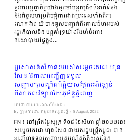
នូវការប្តេជ្ញាចិត្តយ៉ាងមុតមាំបន្តពង្រឹងទំនាក់ទំនង
និងកិច្ចសហប្រតិបត្តិការរវាងប្រទេសទាំងពីរ។
លោក វ៉ាង យី បានគូសបញ្ជាក់ពីគោលជំហររបស់
រដ្ឋាភិបាលចិន បន្តគាំទ្រយ៉ាងរឹងមាំចំពោះ
នយោបាយផ្ទៃក្នុង…
ប្រសាសន៍សំខាន់ៗរបស់សម្តេចតេជោ ហ៊ុន
សែន ឱកាសអញ្ជើញទទួល
សញ្ញាបត្របណ្ឌិតកិត្តិយសផ្នែកអភិវឌ្ឍន៍
ពីសាកលវិទ្យាល័យភូមិន្ទភ្នំពេញ
តេជោ តាមរយៈសារព័ត៌មាន
By
ក្រុមការងារ កម្ពុជាទស្សនៈថ្មី
5 August, 2022
​FN ៖ នៅព្រឹកថ្ងៃសុក្រ ទី០៥ ខែសីហា ឆ្នាំ២០២២នេះ
សម្តេចតេជោ ហ៊ុន សែន នាយករដ្ឋមន្ត្រីកម្ពុជា បាន
អញ្ជើញទទួលសញ្ញាបត្របណ្ឌិតកិត្តិយសផ្នែក