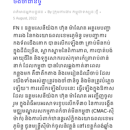
ចងចាំជានិច្ច
ពត៌មានអ្នកបន្តវេន
By
ក្រុមការងារ កម្ពុជាទស្សនៈថ្មី
5 August, 2022
FN ៖ ឧត្តមសេនីយ៍ឯក ហ៊ុន ម៉ាណែត អគ្គមេបញ្ជា
ការរង នៃកងយោធពលខេមរភូមិន្ទ មេបញ្ជាការ
កងទ័ពជើងគោក បានលើកឡើងថា គ្រាប់មីនកប់
ក្នុងដីដ៏ច្រើន, ស្លាកស្នាមនៃពិការភាព, ការបាត់បង់
អាយុជីវិត និងទុក្ខសោករបស់កុមារកំព្រារាប់ពាន់
នាក់ ដែលកម្ពុជា បានហែលឆ្លងកាត់នាពេល
កន្លងមក គឺជាតឹកតាង និងមេរៀនដ៏ឈឺចាប់ ដែល
យើងទាំងអស់គ្នាត្រូវចងចាំជានិច្ច និងមិនត្រូវបំភ្លេច
ឡើយ។ ការលើកឡើងបែបនេះ ធ្វើឡើងក្នុងឱកាស
ដែល ឧត្តមសេនីយ៍ឯក ហ៊ុន ម៉ាណែត អញ្ជើញចូល
រួម ក្នុងពិធីអបអរសាទរខួបលើកទី៣០ នៃការបង្កើត
មជ្ឈមណ្ឌលសកម្មភាពកំចាត់មីនកម្ពុជា (CMAC-ស៊ី
ម៉ាក់) និងការបំពាក់ឋានន្តរស័ក្តិកងយោធពលខេមរ
ភូមិន្ទ ជូនមន្ត្រីស៊ីម៉ាក់ចូលនិវត្តន៍ នៅខេត្តកំពង់ឆ្នាំង