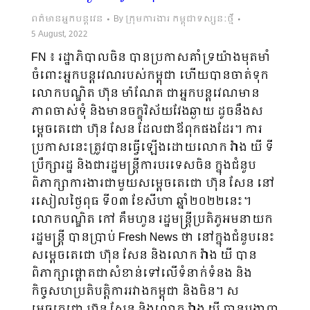
ពត៌មានអ្នកបន្តវេន
By
ក្រុមការងារ កម្ពុជាទស្សនៈថ្មី
5 August, 2022
FN ៖ រដ្ឋាភិបាលចិន បានប្រកាសគាំទ្រយ៉ាងមុតមាំ
ចំពោះអ្នកបន្តវេណរបស់កម្ពុជា ហើយបានចាត់ទុក
លោកបណ្ឌិត ហ៊ុន មា៉ណែត ជាអ្នកបន្តវេណមាន
ភាពចាស់ទុំ និងមានចក្ខុវិស័យវែងឆ្ងាយ ដូចនឹងស
ម្តេចតេជោ ហ៊ុន សែន ដែលជាឪពុកផងដែរ។ ការ
ប្រកាសនេះត្រូវបានធ្វើឡើងដោយលោក វ៉ាង យី ទី
ប្រឹក្សារដ្ឋ និងជារដ្ឋមន្ត្រីការបរទេសចិន ក្នុងជំនួប
ពិភាក្សាការងារជាមួយសម្តេចតេជោ ហ៊ុន សែន នៅ
រសៀលថ្ងៃពុធ ទី០៣ ខែសីហា ឆ្នាំ២០២២នេះ។
លោកបណ្ឌិត កៅ គឹមហួន រដ្ឋមន្ត្រីប្រតិភូអមនាយក
រដ្ឋមន្ត្រី បានប្រាប់ Fresh News ថា នៅក្នុងជំនួបនេះ
សម្តេចតេជោ ហ៊ុន សែន និងលោក វ៉ាង យី បាន
ពិភាក្សាផ្តោតជាសំខាន់ទៅលើទំនាក់ទំនង និង
កិច្ចសហប្រតិបត្តិការរវាងកម្ពុជា និងចិន។ ស
ម្តេចតេជោ ហ៊ុន សែន និងលោក វ៉ាង យី បានបង្ហាញ