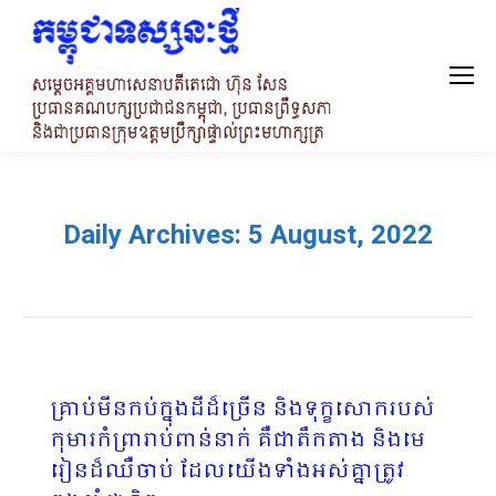
Daily Archives:
5 August, 2022
គ្រាប់មីនកប់ក្នុងដីដ៏ច្រើន និងទុក្ខសោករបស់
កុមារកំព្រារាប់ពាន់នាក់ គឺជាតឹកតាង និងមេ
រៀនដ៏ឈឺចាប់ ដែលយើងទាំងអស់គ្នាត្រូវ