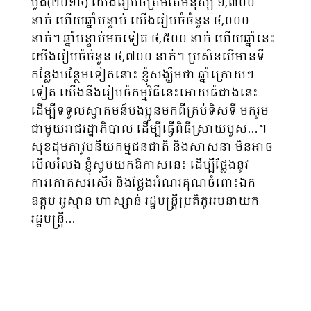
បូង(២០១៤) យើងរៀបចំត្រឹមតែមនុស្ស ១,៣០០
នាក់ ហើយឆ្នាំបន្ទាប់ យើងរៀបចំចំនួន ៤,០០០
នាក់។ ឆ្នាំបន្ទាប់មកទៀត ៤,៥០០ នាក់ ហើយឆ្នាំនេះ
យើងរៀបចំចំនួន ៤,៧០០ នាក់។ ប្រសិនបើមានទី
កន្លែងបន្ថែមទៀតនោះ ខ្ញុំសង្ឃឹមថា ឆ្នាំក្រោយៗ
ទៀត យើងនឹងរៀបចំកម្មវិធីនេះអោយធំជាងនេះ
ដើម្បីទទួលស្វាគមន៍បងប្អូនមកពីគ្រប់ទិសទី មករួម
ជាមួយរាជរដ្ឋាភិបាល ដើម្បីធ្វើពិធីស្រាយបួស…។
សុខដុមភាវូបនីយកម្មជនជាតិ និងសាសនា មិនអាច
មើលរំលង ខ្ញុំសូមយកឱកាសនេះ ដើម្បីថ្លែងនូវ
ការកោតសរសើរ និងថ្លែងអំណរគុណចំពោះឯក
ឧត្តម អូស្មាន ហាស្សាន់ រដ្ឋមន្រ្តីប្រតិភូអមនាយក
រដ្ឋមន្រ្តី…