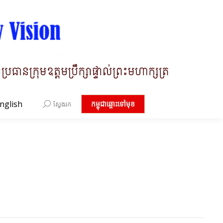
nglish
Search:
កម្ពុជាឆ្ពោះទៅមុខ
ស្វែងរក