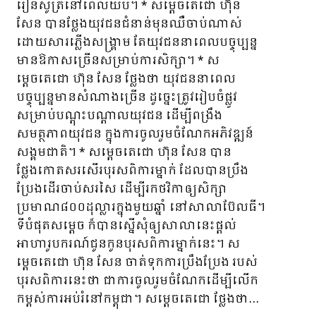
រៀនសូត្រនៅពេលយប់។ * សម្តេចតេជោ ហ៊ុន
សែន បានថ្លែងយុវជនជំនាន់មុនឈឺចាប់ណាស់
ដោយសារភ្លើងសង្រ្គាម តែយុវជននាពេលបច្ចុប្បន្ន
មានឱកាសច្រើនសម្រាប់ការសិក្សា។ * ស
ម្តេចតេជោ ហ៊ុន សែន ថ្លែងថា យុវជននាពេល
បច្ចុប្បន្នមានសំណាងច្រើន ដូច្នេះត្រូវរៀបចំផ្លូវ
សម្រាប់បណ្តុះបណ្តាលយុវជន ដើម្បីពង្រឹង
សមត្ថភាពយុវជន ក្នុងការចូលរួមចំណែកអភិវឌ្ឍន៍
សង្គមជាតិ។ * សម្តេចតេជោ ហ៊ុន សែន បាន
ថ្លែងកោតសរសើរបុរសពិការម្នាក់ ដែលបានប្រឹង
ប្រែងដើរចាប់សរសៃ ដើម្បីរកថវិកាឲ្យសិក្សា
ប្រមាណ៨០០ដុល្លារក្នុងមួយឆ្នាំ នៅសាលាប៊ែលធី។
ទីបំផុតសម្តេច ក៏បានស្នើសុំឲ្យសាលានេះផ្តល់
អាហារូបករណ៍ជូនកូនបុរសពិការម្នាក់នេះ។ ស
ម្តេចតេជោ ហ៊ុន សែន ចាត់ទុកការប្រឹងប្រែង របស់
បុរសពិការនេះថា ជាការចូលរួមចំណែកដើម្បីលើក
កម្ពស់ការអប់រំនៅកម្ពុជា។ សម្តេចតេជោ ថ្លែងថា…