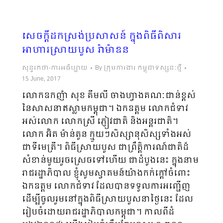
សេចក្តីដកស្រង់ប្រសាសន៍ ក្នុងពិធីពិសារ
អាហារស្រាយបួស រ៉ាម៉ាឌន
សុន្ទរកថា-ការអធិប្បាយ
By
ក្រុមការងារ កម្ពុជាទស្សនៈថ្មី
15 June, 2017
លោកឧកញ៉ា សុខ គីមលី ចាងហ្វាងគណៈជាន់ខ្ពស់
នៃសាសនាឥស្លាមកម្ពុជា។ ឯកឧត្តម លោកជំទាវ
អស់លោក លោកស្រី ភ្ញៀវជាតិ និងអន្តរជាតិ។
លោក អ៊ិត ម៉ាន់តួន ក្មួយៗសិស្សានុសិស្សទាំងអស់
ជាទីមេត្រី។ ពិធីស្រាយបួស ជាព្រឹត្តិការណ៍ជាតិដ៏
សំខាន់មួយរួចស្រេចទៅហើយ ជាដំបូងនេះ ក្នុងនាម
រាជរដ្ឋាភិបាល ខ្ញុំសូមស្វាគមន៍យ៉ាងកក់ក្ដៅចំពោះ
ឯកឧត្តម លោកជំទាវ ដែលបានទទួលការអញ្ជើញ
ដើម្បីចូលរួមនៅក្នុងពិធីស្រាយបួសនាថ្ងៃនេះ ដែល
រៀបចំដោយរាជរដ្ឋាភិបាលកម្ពុជា។ កាលពីដំ​