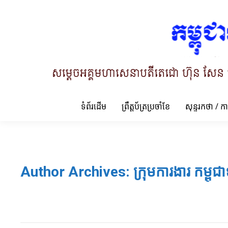
ទំព័រដើម
ព្រឹត្តប័ត្រប្រចាំខែ
សុន្ទរកថា / ក
Author Archives:
ក្រុមការងារ កម្ពុជា