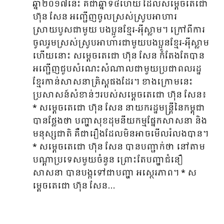
ឆ្នាំ២០១៧នេះ គឺជាឆ្នាំទី៤ហើយ ដែលសម្តេចតេជោ
ហ៊ុន សែន អញ្ជើញចូលស្រស់ស្រូបអាហារ
ស្រាយបួសជាមួយ បងប្អូនខ្មែរ-អ៉ីស្លាម។ ក្រៅពីការ
ចូលរួមស្រស់ស្រូបអាហារជាមួយបងប្អូនខ្មែរ-អ៉ីស្លាម
ហើយនោះ សម្តេចតេជោ ហ៊ុន សែន ក៏តែងតែបាន
អញ្ជើញជួបសំណេះសំណាលជាមួយប្រជាពលរដ្ឋ
ខ្មែរកាន់សាសនាគ្រិស្តផងដែរ។ ខាងក្រោមនេះ
ប្រសាសន៍សំខាន់ៗរបស់សម្តេចតេជោ ហ៊ុន សែន៖
* សម្តេចតេជោ ហ៊ុន សែន នាយករដ្ឋមន្រ្តីនៃកម្ពុជា
បានថ្លែងថា បញ្ហាសុខដុមនីយកម្មផ្នែកសាសនា និង
មនុស្សជាតិ គឺជារឿងដែលមិនអាចមើលរំលងបាន។
* សម្តេចតេជោ ហ៊ុន សែន បានបញ្ជាក់ថា នៅតាម
បណ្តាប្រទេសមួយចំនួន ព្រោះតែបញ្ហាជំនឿ
សាសនា បានបង្កទៅជាបញ្ហា អស្ថេរភាព។ * ស
ម្តេចតេជោ ហ៊ុន សែន…