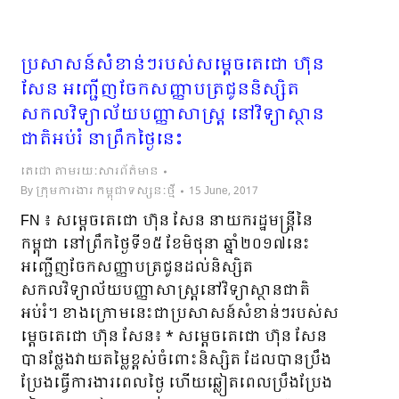
ប្រសាសន៍សំខាន់ៗរបស់សម្តេចតេជោ ហ៊ុន
សែន អញ្ជើញ​ចែកសញ្ញាបត្រ​ជូននិស្សិត​
សកលវិទ្យាល័យ​បញ្ញាសាស្រ្ត នៅវិទ្យាស្ថាន
ជាតិអប់រំ នាព្រឹកថ្ងៃនេះ
តេជោ តាមរយៈសារព័ត៌មាន
By
ក្រុមការងារ កម្ពុជាទស្សនៈថ្មី
15 June, 2017
FN ៖ សម្តេចតេជោ ហ៊ុន សែន នាយករដ្ឋមន្រ្តីនៃ
កម្ពុជា នៅព្រឹកថ្ងៃទី១៥ ខែមិថុនា ឆ្នាំ២០១៧នេះ
អញ្ជើញចែកសញ្ញាបត្រជូនដល់និស្សិត
សកលវិទ្យាល័យបញ្ញាសាស្រ្តនៅវិទ្យាស្ថានជាតិ
អប់រំ។ ខាងក្រោមនេះជាប្រសាសន៍សំខាន់ៗរបស់ស
ម្តេចតេជោ ហ៊ុន សែន៖ * សម្តេចតេជោ ហ៊ុន សែន
បានថ្លែងវាយតម្លៃខ្ពស់ចំពោះនិស្សិត ដែលបានប្រឹង
ប្រែងធ្វើការងារពេលថ្ងៃ ហើយឆ្លៀតពេលប្រឹងប្រែង