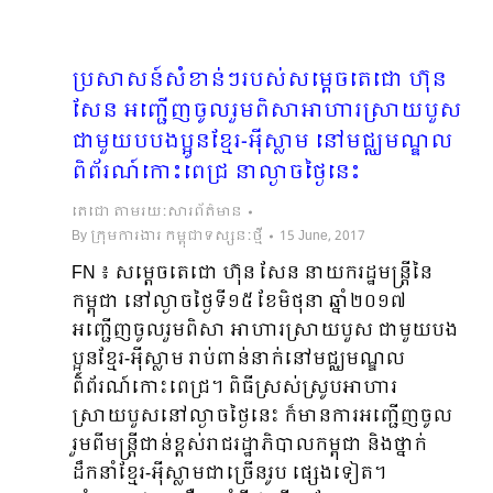
ប្រសាសន៍សំខាន់ៗរបស់សម្តេចតេជោ ហ៊ុន
សែន អញ្ជើញចូលរួមពិសាអាហារស្រាយបួស
ជាមួយបបងប្អូនខ្មែរ-អ៉ីស្លាម នៅមជ្ឈមណ្ឌល
ពិព័រណ៍កោះពេជ្រ នាល្ងាចថ្ងៃនេះ
តេជោ តាមរយៈសារព័ត៌មាន
By
ក្រុមការងារ កម្ពុជាទស្សនៈថ្មី
15 June, 2017
FN​ ៖ សម្តេចតេជោ ហ៊ុន សែន នាយករដ្ឋមន្រ្តីនៃ
កម្ពុជា នៅល្ងាចថ្ងៃទី១៥ ខែមិថុនា ឆ្នាំ២០១៧
អញ្ជើញចូលរួមពិសា អាហារស្រាយបួស ជាមួយបង
ប្អូនខ្មែរ-អ៉ីស្លាម រាប់ពាន់នាក់នៅមជ្ឈមណ្ឌល
ពិព័រណ៍កោះពេជ្រ។ ពិធីស្រស់ស្រូបអាហារ
ស្រាយបួសនៅល្ងាចថ្ងៃនេះ ក៏មានការអញ្ជើញចូល
រួមពីមន្រ្តីជាន់ខ្ពស់រាជរដ្ឋាភិបាលកម្ពុជា និងថ្នាក់
ដឹកនាំខ្មែរ-អ៉ីស្លាមជាច្រើនរូប ផ្សេងទៀត។