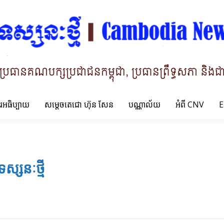
ារអធិប្បាយ
សម្តេចតេជោ ហ៊ុន សែន
បណ្ណាល័យ
អំពី CNV
E
ទស្សនៈថ្មី