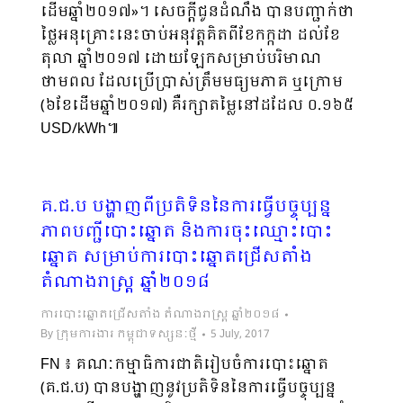
ដើមឆ្នាំ២០១៧»។ សេចក្ដីជូនដំណឹង បានបញ្ជាក់ថា
ថ្លៃអនុគ្រោះនេះចាប់អនុវត្តគិតពីខែកក្កដា ដល់ខែ
តុលា ឆ្នាំ២០១៧ ដោយឡែកសម្រាប់បរិមាណ
ថាមពល ដែលប្រើប្រាស់ត្រឹមមធ្យមភាគ ឬក្រោម
(៦ខែដើមឆ្នាំ២០១៧) គឺរក្សាតម្លៃនៅដដែល ០.១៦៥
USD/kWh៕
គ.ជ.ប បង្ហាញពីប្រតិទិន​នៃ​ការ​ធ្វើ​បច្ចុប្បន្ន​
ភាព​បញ្ជី​បោះ​ឆ្នោត​ និង​ការ​ចុះ​ឈ្មោះ​បោះ​
ឆ្នោត សម្រាប់ការបោះឆ្នោតជ្រើសតាំង
តំណាងរាស្ត្រ ឆ្នាំ២០១៨
ការបោះឆ្នោតជ្រើសតាំង តំណាងរាស្ត្រ ឆ្នាំ២០១៨
By
ក្រុមការងារ កម្ពុជាទស្សនៈថ្មី
5 July, 2017
FN ៖ គណៈកម្មាធិការជាតិរៀបចំការបោះឆ្នោត
(គ.ជ.ប) បានបង្ហាញនូវប្រតិទិន​នៃ​ការ​ធ្វើ​បច្ចុប្បន្ន​