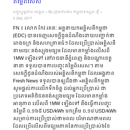
តម្លៃពិសេស
បច្ចុប្បន្នភាព សង្គម
By
ក្រុមការងារ កម្ពុជាទស្សនៈថ្មី
5 July, 2017
FN ៖ លោក កែវ រតនៈ អគ្គនាយកអគ្គិសនីកម្ពុជា
(EDC) បានចេញសេចក្តីជូនដំណឹងដោយបញ្ជាក់ថា
រោងចក្រ និងសហគ្រានធំៗ ដែលប្រើប្រាស់អគ្គិសនី
តាមរយៈតង់ស្យុងមធ្យម ដែលមានកម្លាំងលើសពី
1MW ឡើងទៅ នៅរាជធានីភ្នំពេញ និងបណ្ដាខេត្ត
នានា ទទួលបានការបញ្ចុះតម្លៃពិសេស។ តាម
សេចក្ដីជូនដំណឹងរបស់អគ្គិសនីកម្ពុជា ដែលអង្គភាព
Fresh News ទទួលបានឲ្យដឹងថា «អគ្គិសនីកម្ពុជា
សូមផ្ដល់ការលើកទឹកចិត្ត ដល់អ្នកប្រើប្រាស់ ជា
ប្រភេទអតិថិជនតង់​ស្យុងមធ្យម ដែលមានកម្លាំង
អានុភាព លើសពី 1MW ឡើងទៅ នឹងធ្វើការបញ្ចុះ
តម្លៃពី ០.១៦៥ USD/kWh មកត្រឹម ០.១៤ USD/kWh
សម្រាប់ការប្រើប្រាស់ថាមពល បរិមាណថាមពល
ដែលប្រើលើសពីមធ្យមភាគនៃការប្រើប្រាស់៦ខែ