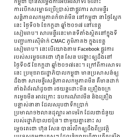
កម្ពុជា បានសម្តែងការអបអរសាទរ ចំពោះ
ការបើកសម្ពោធប្រើប្រាស់ជាផ្លូវការ សារមន្ទីរ
សន្តិភាពសកម្មភាពកំចាត់មីន នៅកម្ពុជា នាថ្ងៃស្អែក
នេះ ថ្ងៃទី០៦ ខែកក្កដា ឆ្នាំ២០១៧ នៅខេត្ត
សៀមរាប។ សារមន្ទីរនេះមានទីតាំងស្ថិតនៅក្នុងទី
បញ្ជារការស៊ីម៉ាក់ CMAC ភូមិភាគ២ ក្នុងខេត្ត
សៀមរាប។ នេះបើយោងតាម Facebook ផ្លូវការ
របស់សម្តេចតេជោ ហ៊ុន សែន បង្ហោះឲ្យដឹងនៅ
ថ្ងៃទី០៥ ខែកក្កដា ឆ្នាំ២០១៧នេះ។ ក្រៅពីការសាទរ
នេះ ប្រមុខរាជរដ្ឋាភិបាលកម្ពុជា មានប្រសាសន៍ឲ្យ
ដឹងថា សារមន្ទីរសន្តិភាពសកម្មភាពមីន គឺមានដាក់
តាំងពិព័រណ៍ដូចជា រថយន្តដោះមីន គ្រឿងចក្រ
កម្ទេចមីន អាវក្រោះ ឧបករណ៍រាវមីន និងគ្រឿង
បន្លាស់នានា ដែលសរុបជាទឹកប្រាក់
ប្រមាណ១២លានដុល្លារ អាមេរិក ដែលជាជំនួយ
របស់រដ្ឋាភិបាលជប៉ុន។ ជាមួយគ្នានោះ ស
ម្តេចតេជោ ហ៊ុន សែន បានរំលឹកឲ្យដឹងពីប្រវត្ថិ
ប្រទេសកម្ពុជាត្រួសៗ ដែលនិយាយពីការកើតឡើង