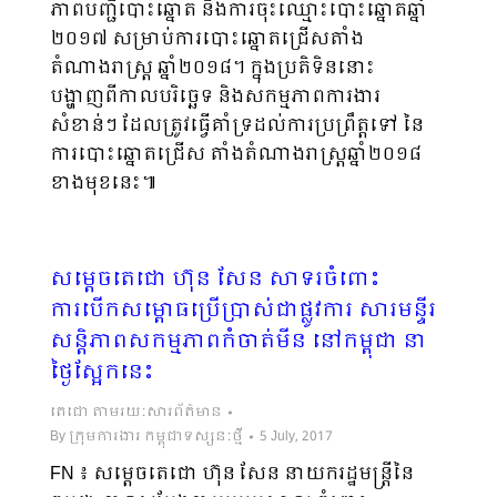
ភាព​បញ្ជី​បោះ​ឆ្នោត​ និង​ការ​ចុះ​ឈ្មោះ​បោះ​ឆ្នោត​ឆ្នាំ​
២០១៧ សម្រាប់ការបោះឆ្នោតជ្រើសតាំង
តំណាងរាស្ត្រ ឆ្នាំ២០១៨។ ក្នុងប្រតិទិននោះ
បង្ហាញពីកាលបរិច្ឆេទ និងសកម្មភាពការងារ
សំខាន់ៗ ដែលត្រូវធ្វើគាំទ្រដល់ការប្រព្រឹត្តទៅ នៃ
ការបោះឆ្នោតជ្រើស តាំងតំណាងរាស្ត្រឆ្នាំ២០១៨
ខាងមុខនេះ៕
សម្តេចតេជោ ហ៊ុន សែន សាទរចំពោះ
ការបើកសម្ពោធប្រើប្រាស់ជាផ្លូវការ សារមន្ទីរ
សន្តិភាពសកម្មភាពកំចាត់មីន នៅកម្ពុជា នា
ថ្ងៃស្អែកនេះ
តេជោ តាមរយៈសារព័ត៌មាន
By
ក្រុមការងារ កម្ពុជាទស្សនៈថ្មី
5 July, 2017
FN ៖ សម្តេចតេជោ ហ៊ុន សែន នាយករដ្ឋមន្រ្តីនៃ