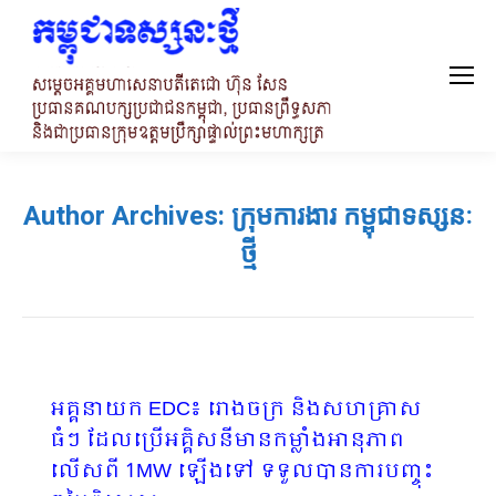
Author Archives:
ក្រុមការងារ កម្ពុជាទស្សនៈ
ថ្មី
អគ្គនាយក EDC៖ រោងចក្រ និងសហគ្រាស
ធំៗ ដែលប្រើអគ្គិសនីមានកម្លាំងអានុភាព
លើសពី 1MW ឡើងទៅ ទទួលបានការបញ្ចុះ