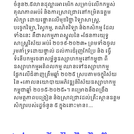
ចំនួន២.៥លានដុល្លារអាមេរិក សម្រាប់លើកកម្ពស់
គុណភាពអប់រំ និងការស្រាវជ្រាវនៅកម្រិតឧត្តម
សិក្សា ដោយផ្តោតលើមុខវិជ្ជា វិទ្យាសាស្ត្រ,
បច្ចេកវិទ្យា, វិស្វកម្ម, គណិតវិទ្យា និងកសិកម្ម ដែល
ទាំងនេះ គឺជាសកម្មភាពស្នូលនៃ «ផែនការយុទ្ធ
សាស្ត្រវិស័យ អប់រំ ២០១៩-២០២៣» ព្រមទាំងចូល
រួមគាំទ្រដោយផ្ទាល់ ដល់ការជំរុញកែប្រែ និង ធ្វើ
ទំនើបកម្មរចនាសម្ព័ន្ធឧស្សាហកម្មនៅកម្ពុជា ពី
ឧស្សាហកម្មអតិពលកម្ម ឈានទៅឧស្សាហកម្ម
ផ្អែកលើជំនាញត្រឹមឆ្នាំ ២០២៥ ស្របតាមចក្ខុវិស័យ
នៃ «គោលនយោបាយអភិវឌ្ឍន៍វិស័យឧស្សាហកម្ម
កម្ពុជាឆ្នាំ ២០១៥-២០២៥»។ គម្រោងនឹងពង្រឹង
សមត្ថភាពបង្រៀន និងស្រាវជ្រាវដល់គ្រឹះស្ថានឧត្តម
សិក្សារបស់រដ្ឋចំនួន ៥ ក្នុងនោះមាន៖…