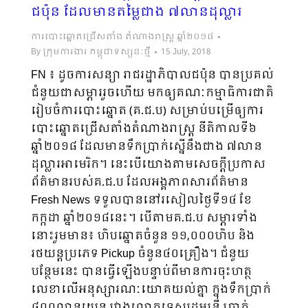
ជប៉ុន ដែលមានតម្លៃជាង ៧លានដុល្លារ
ការបោះឆ្នោតជ្រើសតាំង តំណាងរាស្ត្រ ឆ្នាំ២០១៨
By
ក្រុមការងារ កម្ពុជាទស្សនៈថ្មី
15 July, 2018
FN ៖ ដូចការសន្យា រាជរដ្ឋាភិបាលជប៉ុន បានប្រគល់
ជំនួយជាសម្ភាររួចហើយ មកឲ្យគណៈកម្មាធិការជាតិ
រៀបចំការបោះឆ្នោត (គ.ជ.ប) សម្រាប់បម្រើឲ្យការ
បោះឆ្នោតជ្រើសតាំងតំណាងរាស្ត្រ នីតិកាលទី៦
ឆ្នាំ២០១៨ ដែលមានទឹកប្រាក់ស្នើនឹងជាង ៧លាន
ដុល្លារអាមេរិក។ នេះបើយោងតាមសេចក្តីប្រកាស
ព័ត៌មានរបស់គ.ជ.ប ដែលអង្គភាពសារព័ត៌មាន
Fresh News ទទួលបាននៅរសៀលថ្ងៃទី១៤​ ខែ
កក្កដា​​ ឆ្នាំ២០១៨នេះ។ បើតាមគ.ជ.ប សម្ភារទាំង
នោះរួមមាន៖ ហិបឆ្នោតចំនួន ១១,០០០ហិប និង
រថយន្តប្រភេទ Pickup ចំនួន៤០គ្រឿង។ ជំនួយ
បន្ថែមនេះ បានធ្វើឡើងបន្ទាប់ពីមានការចុះហត្ថ
លេខាលើអនុស្សារណៈយោគយល់គ្នា ក្នុងទឹកប្រាក់
៨០០លានយេន រវាងលោកទេសរដ្ឋមន្ត្រី ប្រាក់