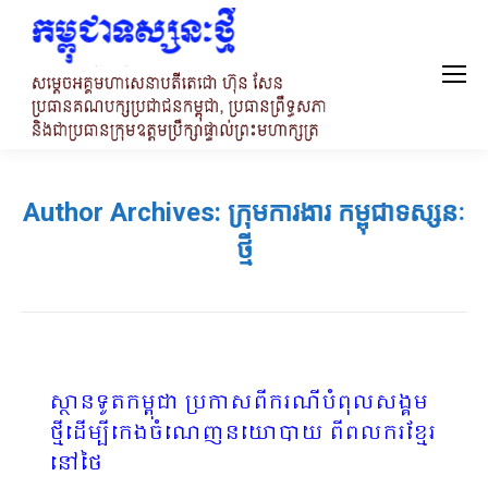
Author Archives:
ក្រុមការងារ កម្ពុជាទស្សនៈ
ថ្មី
ស្ថានទូតកម្ពុជា​ ប្រកាសពីករណីបំពុលសង្គម​
ថ្មី​ដើម្បីកេងចំណេញនយោបាយ​ ​ពីពលករខ្មែរ
នៅថៃ