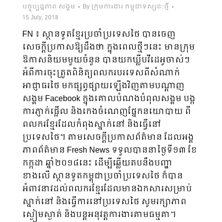
បច្ចុប្បន្នភាព សង្គម
By
ក្រុមការងារ កម្ពុជាទស្សនៈថ្មី
15 July, 2018
FN ៖ ស្ថានទូតខ្មែរប្រចាំប្រទេសថៃ បានចេញ
សេចក្ដីប្រកាសឱ្យដឹងថា ក្នុងពេលថ្មីៗនេះ មានក្រុម
ឱកាសនិយមមួយចំនួន​ បានយកឃ្លីបវីដេអូចាស់ៗ
អំពីការចុះត្រួតពិនិត្យពលករបរទេសពីសំណាក់
អាជ្ញាធរថៃ មកផ្សព្វផ្សាយឡើងវិញតាមបណ្ដាញ
សង្គម Facebook ក្នុងគោលបំណងបំពុលសង្គម បង្ក
ការភ្ញាក់ផ្អើល និងកេងចំណេញផ្នែកនយោបាយ ពី
ពលករខ្មែរដែលកំពុងស្នាក់នៅ និងធ្វើនៅ
ប្រទេសថៃ។ តាមសេចក្ដីប្រកាសព័ត៌មាន ដែលអង្គ
ភាពព័ត៌មាន Fresh News ទទួលបាននាថ្ងៃទី១៣ ខែ
កក្កដា ឆ្នាំ២០១៨នេះ ដើម្បីឆ្លើយតបនឹងបញ្ហា
ខាងលើ​ ស្ថានទូតកម្ពុជាប្រចាំប្រទេសថៃ ក៏បាន
អំពាវនាវដល់ពលករខ្មែរដែលមានឯកសារសម្រាប់
ស្នាក់នៅ និងធ្វើការនៅប្រទេសថៃ សូមរក្សាភាព
ស្ងៀមស្ងាត់ និងបន្តអនុវត្តការងារតាមធម្មតា។