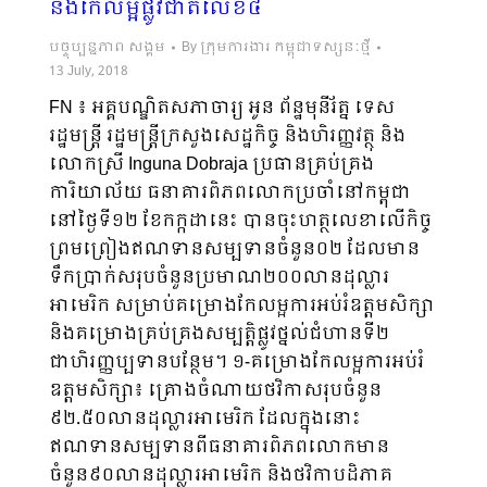
និងកែលម្អផ្លូវជាតិលេខ៤
បច្ចុប្បន្នភាព សង្គម
By
ក្រុមការងារ កម្ពុជាទស្សនៈថ្មី
13 July, 2018
FN ៖ អគ្គបណ្ឌិតសភាចារ្យ អូន ព័ន្ឋមុនីរ័ត្ន ទេស
រដ្ឋមន្រ្តី រដ្ឋមន្រ្តីក្រសួងសេដ្ឋកិច្ច និងហិរញ្ញវត្ថុ និង
លោកស្រី Inguna Dobraja ប្រធានគ្រប់គ្រង
ការិយាល័យ ធនាគារពិភពលោកប្រចាំនៅកម្ពុជា
នៅថ្ងៃទី១២ ខែកក្កដានេះ បានចុះហត្ថលេខាលើកិច្ច
ព្រមព្រៀងឥណទានសម្បទានចំនួន០២ ដែលមាន
ទឹកប្រាក់សរុបចំនួនប្រមាណ២០០លានដុល្លារ
អាមេរិក សម្រាប់គម្រោងកែលម្អការអប់រំឧត្តមសិក្សា
និងគម្រោងគ្រប់គ្រងសម្បត្តិផ្លូវថ្នល់ជំហានទី២
ជាហិរញ្ញប្បទានបន្ថែម។ ១-គម្រោងកែលម្អការអប់រំ
ឧត្តមសិក្សា៖ គ្រោងចំណាយថវិកាសរុបចំនួន
៩២.៥០លានដុល្លារអាមេរិក ដែលក្នុងនោះ
ឥណទានសម្បទានពីធនាគារពិភពលោកមាន
ចំនួន៩០លានដុល្លារអាមេរិក និងថវិកាបដិភាគ