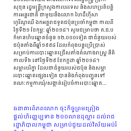
សុខុន រដ្ឋមន្ត្រីក្រសួងការបរទេស និងសហប្រតិបត្តិ
ការអន្តរជាតិ ជាមួយនឹងលោក ហៃដឺហ៉ីសា
ហូរីណូឈី ឯកអគ្គរាជទូតជប៉ុនប្រចាំកម្ពុជា កាលពី
ថ្ងៃទី២១ ខែកុម្ភៈ ឆ្នាំ២០១៨។ សូមជម្រាបថា គ.ជ.ប
ក៏មានហិបឆ្នោតចំនួន ១២.០០០ទៀត ជាជំនួយរបស់
ជប៉ុនតាំងពីឆ្នាំ១៩៩៨ ដែលកំពុងបន្តប្រើប្រាស់
សម្រាប់ការបោះឆ្នោតជ្រើសតាំងតំណាងរាស្ត្រ នីតិ
កាលទី៦ នៅថ្ងៃទី២៩ ខែកក្កដា ឆ្នាំ២០១៨។
សម្ភារបរិក្ខា ដែលជាជំនួយរបស់ជប៉ុន និងសម្ភា
របោះឆ្នោតផ្សេងទៀត បាននិងកំពុងបញ្ជូនទៅ
គណៈកម្មការឃុំ/សង្កាត់រៀបចំការបោះឆ្នោត…
ធនាគារពិភពលោក ចុះកិច្ចព្រមព្រៀង
ផ្តល់ហិរញ្ញប្បទាន ២០០លានដុល្លារ ដល់រាជ
រដ្ឋាភិបាលកម្ពុជា សម្រាប់ជួយដល់វិស័យអប់រំ