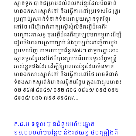
ស្ថានទូត​ បានជម្រាបដល់ពលករខ្មែរដែលមិនទាន់
មានឯកសារស្នាក់នៅ និងធ្វើការនៅប្រទេសថៃ ត្រូវ
ប្រញាប់រួសរាន់ទំនាក់ទំនងជាមួយស្ថានទូតខ្មែរ
នៅថៃ ដើម្បីដាក់ពាក្យស្នើសុំលិខិតធ្វើដំណើរ
បណ្ដោះអាសន្ន មុនធ្វើដំណើរត្រឡប់មកកម្ពុជាដើម្បី
រៀបចំឯកសារស្របច្បាប់ និងត្រឡប់ទៅធ្វើការក្នុង
ប្រទេសវិញ តាមរយៈប្រព័ន្ធ MoU។ ជាមួយគ្នានោះ
ស្ថានទូតខ្មែរនៅថៃក៏បានប្រាប់ពីលេខទូរស័ព្ទមន្ត្រី
របស់ខ្លួនផងដែរ ដើម្បីឱ្យពលករខ្មែរដែលមិនទាន់
មានឯកសារស្នាក់នៅ និងធ្វើការនៅថៃ អាចទំនាក់
ទំនងសាកសួរព័ត៌មានលម្អិតបន្ថែម ក្នុងនោះរួមមាន៖
០២ ៩៥៧ ៥៨៥១/ ០៩២ ៨០៥ ០៥៦១/ ០៩៤ ០៩២
៥៩០៥/ ០៨៦ ៧៩៩ ៩៩៥៧/…
គ.ជ.ប ទទួលបានជំនួយហិបឆ្នោត
១១,០០០ហិបបន្ថែម និងរថយន្ត ៤០គ្រឿងពី