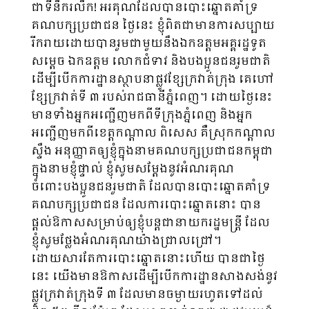
ជាទីនឹករលឹក! អរគុណដែលបានបោះឆ្នោតគាំទ្រ
គណបក្សប្រជាជន ថ្ងៃនេះ ខ្ញុំពិតជាមានការសប្បាយ
រីករាយដោយបានរួមជាមួយនឹងឯកឧត្តមអគ្គរដ្ឋទូត
សម្តេច ឯកឧត្តម លោកជំទាវ និងបងប្អូនជនរួមជាតិ
ដើម្បីបើកការដ្ឋានស្ថាបនាផ្លូវខ្សែក្រវាត់ក្រុង គេហៅ
ខ្សែក្រវាត់ទី ៣ របស់រាជធានីភ្នំពេញ។ ដោយថ្ងៃនេះ
មានទាំងអ្នកអញ្ជើញមកពីទីក្រុងភ្នំពេញ និងអ្នក
អញ្ជើញមកពីខេត្តកណ្តាល ពិសេស គឺស្រុកកណ្តាល
ស្ទឹង អនុញ្ញាតឲ្យខ្ញុំក្នុងនាមគណបក្សប្រជាជនកម្ពុជា
ក្នុងនាមខ្ញុំផ្ទាល់ ខ្ញុំសូមសម្តែងនូវអំណរគុណ
ចំពោះបងប្អូនជនរួមជាតិ ដែលបានបោះឆ្នោតគាំទ្រ
គណបក្សប្រជាជន ដែលការបោះឆ្នោតនោះ បាន
ផ្តល់ឱកាសសម្រាប់ឲ្យខ្ញុំបន្តជានាយករដ្ឋមន្រ្តី ដែល
ខ្ញុំសូមថ្លែងអំណរគុណយ៉ាងជ្រាលជ្រៅ។
ដោយសារតែការបោះឆ្នោតនោះហើយ បានជាថ្ងៃ
នេះ យើងមានឱកាសដើម្បីបើកការដ្ឋានសាងសង់នូវ
ផ្លូវក្រវាត់ក្រុងទី ៣ ដែលមានចម្ងាយរហូតទៅដល់