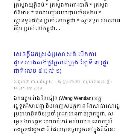
ក្រសួងយុត្តិធម៌ * ក្រសួងការពារជាតិ * ក្រសួង
ព័ត៌មាន * គណបក្សនយោបាយចំនួន២០ *
ស្ថានទូតជប៉ុន ប្រចាំនៅកម្ពុជា * ស្ថានទូត សហភាព
អឺរ៉ុប ប្រចាំនៅកម្ពុជា…
សេចក្ដីដកស្រង់ប្រសាសន៍ បើកការ
ដ្ឋានសាងសង់ផ្លូវក្រវាត់ក្រុង ខ្សែទី ៣ (ផ្លូវ
ជាតិលេខ ៤ ដល់ ១)
សុន្ទរកថា-ការអធិប្បាយ
By
ក្រុមការងារ កម្ពុជាទស្សនៈថ្មី
14 January, 2019
ឯកឧត្តម វ៉ាង វិនធៀន (Wang Wentian) អគ្គ
រដ្ឋទូតវិសាមញ្ញ និងពេញសមត្ថភាព នៃសាធារណរដ្ឋ
ប្រជាមានិតចិនប្រចាំព្រះរាជាណាចក្រកម្ពុជា, ស
ម្តេច ​ឯកឧត្តម លោកជំទាវ អស់លោក លោកស្រី
បងប្អូនជនរួមជាតិ​ ដែលបានចូលរួមនៅក្នុងពិធីនេះ