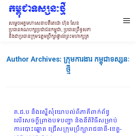
Author Archives:
ក្រុមការងារ កម្ពុជាទស្សនៈ
ថ្មី
គ.ជ.ប នឹងស្នើសុំយោបល់ពីភាគីពាក់ព័ន្ធ
លើសេចក្តីព្រាងបទបញ្ជា និងនីតិវិធីសម្រាប់
ការបោះឆ្នោត ជ្រើសក្រុមប្រឹក្សារាជធានី-ខេត្ត-