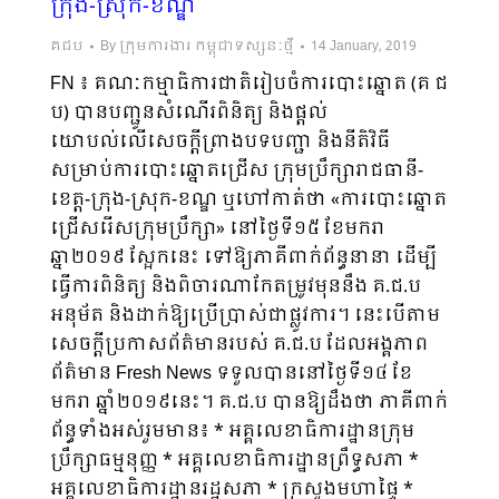
ក្រុង-ស្រុក-ខណ្ឌ
គជប
By
ក្រុមការងារ កម្ពុជាទស្សនៈថ្មី
14 January, 2019
FN ៖ គណៈកម្មាធិការជាតិរៀបចំការបោះឆ្នោត (គ ជ
ប) បានបញ្ជូនសំណើរពិនិត្យ និងផ្តល់
យោបល់លើសេចក្តីព្រាងបទបញ្ជា និងនីតិវិធី
សម្រាប់ការបោះឆ្នោតជ្រើស ក្រុមប្រឹក្សារាជធានី-
ខេត្ត-ក្រុង-ស្រុក-ខណ្ឌ ឬហៅកាត់ថា «ការបោះឆ្នោត
ជ្រើសរើសក្រុមប្រឹក្សា» នៅថ្ងៃទី១៥ ខែមករា
ឆ្នា២០១៩ ស្អែកនេះ ទៅឱ្យភាគីពាក់ព័ន្ធនានា ដើម្បី
ធ្វើការពិនិត្យ និងពិចារណាកែតម្រូវមុននឹង គ.ជ.ប
អនុម័ត និងដាក់ឱ្យប្រើប្រាស់ជាផ្លូវការ។ នេះបើតាម
សេចក្តីប្រកាសព័ត៌មានរបស់ ​គ.ជ.ប ដែលអង្គភាព
ព័ត៌មាន Fresh News ទទួលបាននៅថ្ងៃទី១៤ ខែ
មករា ឆ្នាំ២០១៩នេះ។ គ.ជ.ប បានឱ្យដឹងថា ភាគីពាក់
ព័ន្ធទាំងអស់រួមមាន៖ * អគ្គលេខាធិការដ្ឋានក្រុម
ប្រឹក្សាធម្មនុញ្ញ * អគ្គលេខាធិការដ្ឋានព្រឹទ្ធសភា *
អគ្គលេខាធិការដ្ឋានរដ្ឋសភា * ក្រសួងមហាផ្ទៃ *