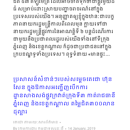
ជិត ៥៣ គីឡូម៉ែត្រ ដែលអាចចាត់ទុកថាជាផ្លូវមួយដ៏
ធំ សម្រាប់ដោះស្រាយបញ្ហាចរាចរណ៍នៅក្នុង
ប្រទេសរបស់យើង។ អនុញ្ញាតឲ្យខ្ញុំក្នុងឋានៈជាបេក្ខ
ភាពនាយករដ្ឋមន្រ្តីកាលពីពេលមុន ក្លាយទៅជា
នាយករដ្ឋមន្រ្តីផ្លូវការនៃអាណត្តិទី ៦ បន្តដំណើរការ
ជាមួយនឹងប្រជាពលរដ្ឋរបស់យើងទាំងនៅទីក្រុង
ភ្នំពេញ និងខេត្តកណ្តាល ក៏ដូចជាប្រជាជននៅក្នុង
ក្របខណ្ឌទូទាំងប្រទេស។ ពុទ្ធទំនាយ «មានផ្ទះ…
ប្រសាសន៍សំខាន់ៗរបស់សម្តេចតេជោ ហ៊ុន
សែន ក្នុងឱកាសអញ្ជើញបើកការ
ដ្ឋានសាងសង់ផ្លូវក្រវាត់ក្រុងទី៣ កាត់រាជធានី
ភ្នំពេញ និងខេត្តកណ្តាល តម្លៃជិត៣០០លាន
ដុល្លារ
តេជោ តាមរយៈសារព័ត៌មាន
By
ក្រុមការងារ កម្ពុជាទស្សនៈថ្មី
14 January, 2019