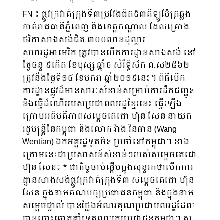
FN ៖ ផ្លូវក្រវាត់ក្រុងទី៣ប្រវែងជិត៥៣គីឡូម៉ែត្រឆ្លង
កាត់រាជធានីភ្នំពេញ និងខេត្តកណ្តាល ដែលគ្រោង
ថវិកាសាងសង់ជិត ៣០០លានដុល្លារ
សហរដ្ឋអាមេរិក ត្រូវបានបើកការដ្ឋានសាងសង់ នៅ
ថ្ងៃចន្ទ ៩កើត ខែបុស្ស ឆ្នាំច សំរឹទ្ធិស័ក ព.ស២៥៦២
ត្រូវនឹងថ្ងៃទី១៤ ខែមករា ឆ្នាំ២០១៩នេះ។ ពិធីបើក
ការដ្ឋានផ្លូវដ៏មានសារៈសំខាន់សម្រាប់ការដឹកជញ្ជូន
និងធ្វើដំណើររបស់ប្រជាពលរដ្ឋខ្មែរនេះ ធ្វើឡើង
ក្រោមអធិបតីភាពសម្តេចតេជោ ហ៊ុន សែន នាយក
រដ្ឋមន្ត្រីនៃកម្ពុជា និងលោក វ៉ាង វិនធាន (Wang
Wentian) ឯកអគ្គរដ្ឋទូតចិន ប្រចាំនៅកម្ពុជា។ ខាង
ក្រោមនេះជាប្រសាសន៍សំខាន់ៗរបស់សម្តេចតេជោ
ហ៊ុន សែន៖ * ជាកិច្ចចាប់ផ្តើមក្នុងសុន្ទរកថាបើកការ
ដ្ឋានសាងសង់ផ្លូវក្រវាត់ក្រុងទី៣ សម្តេចតេជោ ហ៊ុន
សែន ក្នុងនាមគណបក្សប្រជាជនកម្ពុជា និងក្នុងនាម
សម្តេចផ្ទាល់ បានថ្លែងអំណរគុណប្រជាបលរដ្ឋដែល
បានបោះឆ្នោតគាំទ្រគណបក្សប្រជាជនកម្ពុជា។ ស