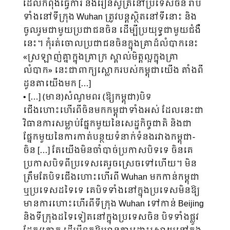
ដែលកំពុងធ្វើការ និងរៀនសូត្រនៅប្រទេសចិន រាប់
ទាំងនៅទីក្រុង Wuhan ត្រូវបន្តស្ថិតនៅទីនោះ និង
ចូលរួមជាមួយប្រជាជនចិន ដើម្បីប្រយុទ្ធជាមួយជំងឺ
នេះ។ កុំរត់ចោលប្រជាជនចិនក្នុងគ្រាដ៏លំបាកនេះ
«ស្រឡាញ់គ្នាក្នុងគ្រាក្រ ស្គាល់មិត្តល្អក្នុងគ្រា
លំបាក» នេះជាពាក្យស្លោករបស់កម្ពុជាយើង តាំងពី
ដូនតាយើងមក […]
• […] (មាន)សំណូមពរ (ឱ្យកម្ពុជា)បិទ
ជើងហោះហើរពីចិនមកកម្ពុជាទាំងអស់ ដែលនេះជា
វិធានការសម្លាប់ផ្នែកមួយនៃសេដ្ឋកិច្ចជាតិ និងជា
ផ្នែកមួយនៃការកាត់បន្ថយទំនាក់ទំនងរវាងកម្ពុជា-
ចិន […] តែយើងមិនចាំបាច់ប្រកាសបិទទេ ចិនគេ
ប្រកាសបិទពីប្រទេសគេរួចស្រេចទៅហើយ។ មិន
ត្រឹមតែបិទជើងហោះហើរពី Wuhan មកកាន់កម្ពុជា
ឬប្រទេសដទៃទេ គេបិទទាំងនៅក្នុងប្រទេសមិនឱ្យ
មានការហោះហើរពីទីក្រុង Wuhan ទៅកាន់ Beijing
និងទីក្រុងដទៃទៀតនៅក្នុងប្រទេសចិន បិទទាំងផ្លូវ