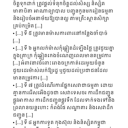
ចិត្តទុកដាក់ ត្រូវផ្តល់ទំនុកចិត្តដល់សិស្ស និស្សិត
មាតាបិតា អាណាព្យាបាល បញ្ជូនកូនមករៀនធម្មតា
និងរៀបចំអនាម័យឱ្យបានល្អ តាមគ្រឹះស្ថានសិក្សា
គ្រប់កម្រិត […]
• […] ទី ៥ ត្រូវមានម៉ាសការពារនៅកន្លែងចាំបាច់
[…]
• […] ទី ៦ អ្នកលក់ម៉ាសកុំឆ្លៀតដំឡើងថ្លៃ ត្រូវជួយគ្នា
ក្នុងគ្រាក្រ កុំឆ្លៀតកេងចំណេញពេលមានតម្រូវការ
[…] អំពាវនាវចំពោះរោងចក្រកាត់ដេរមួយចំនួន
ជួយដេរម៉ាស់លក់ឱ្យរដ្ឋ ឬជួយដល់ប្រជាជនដែល
មានតម្រូវការ […]
• […] ទី ៧ ត្រូវដំណើរការផ្នែកសេវាជាធម្មតា ដោយ
គ្មានការរើសអើងដូចជា សេវាទេសចរ ការដឹកជញ្ជូន
ផ្លូវអាកាស ការដឹកជញ្ជូនផ្លូវទឹក ដែលទាក់ទងទៅនឹង
ព្រលានយន្តហោះ កំពង់ផែ សណ្ឋាគារ និងសេវាដឹក
ជញ្ជូន […]
• […] ទី ៨ អ្នកការទូត កុងស៊ុល និងនិស្សិតកម្ពុជា