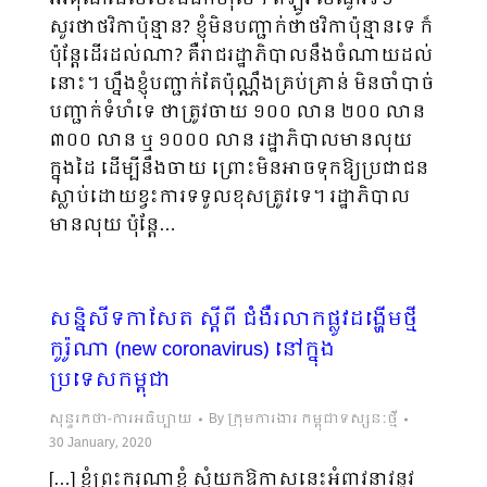
សួរថាថវិកាប៉ុន្មាន? ខ្ញុំមិនបញ្ជាក់ថាថវិកាប៉ុន្មានទេ ក៏
ប៉ុន្ដែដើរដល់ណា? គឺរាជរដ្ឋា​ភិបាលនឹងចំណាយដល់
នោះ។ ហ្នឹងខ្ញុំបញ្ជាក់តែប៉ុណ្ណឹងគ្រប់គ្រាន់ មិនចាំបាច់
បញ្ជាក់ទំហំទេ ថាត្រូវចាយ ១០០ លាន ២០០ លាន
៣០០ លាន ឬ ១០០០ លាន រដ្ឋាភិបាលមានលុយ
ក្នុងដៃ ដើម្បីនឹងចាយ ព្រោះ​មិនអាចទុកឱ្យប្រជាជន​
ស្លាប់ដោយខ្វះការទទួលខុសត្រូវទេ។ រដ្ឋាភិបាល
មានលុយ ប៉ុន្ដែ…
សន្និសីទកាសែត ស្តីពី ជំងឺរលាកផ្លូវដង្ហើមថ្មី
កូរ៉ូណា (new coronavirus) នៅក្នុង
ប្រទេសកម្ពុជា
សុន្ទរកថា-ការអធិប្បាយ
By
ក្រុមការងារ កម្ពុជាទស្សនៈថ្មី
30 January, 2020
[…] ខ្ញុំព្រះករុណាខ្ញុំ សុំយកឱកាសនេះអំពាវនាវនូវ