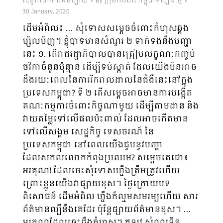
សុន្ទរកថា-ការអធិប្បាយ
By
ក្រុមការងារ កម្ពុជាទស្សនៈថ្មី
30 January, 2020
ដើមអំពិល៖ … សុំទោសសម្ដេចចំពោះកំហុសឆ្គង
ម្សិលមិញ។ ខ្ញុំបាទមានសំណួរ ២ ទាក់​ទងនឹងបញ្ហា
នេះ ១. តើរាជរដ្ឋាភិបាលបានត្រៀមលក្ខណៈកញ្ចប់
ថវិកាចំនួនប៉ុន្មាន ដើម្បីទប់ស្កាត់​ ដែលយើងមិនអាច
ដឹងរយៈពេលនៃការរីករាលដាលនៃជំងឺនេះនៅក្នុង
ប្រទេសកម្ពុជា? ទី ២ តើសម្ដេចអាចមានការបង្កើត
គណៈកម្មការចំពោះកិច្ចណាមួយ ដើម្បីតាមដាន និង
វាយតម្លៃទៅលើផលប៉ះពាល់ ដែលអាចកើតមាន
ទៅ​លើសង្គម សេដ្ឋកិច្ច ទេសចរណ៍ នៃ
ប្រទេសកម្ពុជា នៅពេលយើងជួបនូវបញ្ហា
ដែលសកលលោក​កំពុង​ប្រឈម? សម្តេចតេជោ៖
អរគុណ! ដែលចេះសុំទោសហ្នឹងត្រឹមត្រូវហើយ
ព្រោះខ្លួនយើងវាផ្សាយខុស​។ ថ្ងៃក្រោយ​បទ
ពិសោធន៍ ​ដើម​អំពិល​ ហ្នឹងក៏​ល្មមសមរម្យហើយ សារ
ព័ត៌មានល្បីនឹងគេដែរ ប៉ុន្ដែផ្សាយព័ត៌​មាន​ខុស។ …
អរគុណដែលចេះដឹងកំហុស។ ឥឡូវ សំណួរទី១