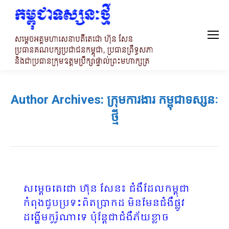
Author Archives:
ក្រុមការងារ កម្ពុជាទស្សនៈ
ថ្មី
សម្តេចតេជោ ហ៊ុន សែន៖ ជំងឺដែលកម្ពុជា
កំពុងជួបប្រទះពិតប្រាកដ មិនមែនជំងឺផ្លូវ
ដង្ហើមកូរ៉ូណាទេ ប៉ុន្តែជាជំងឺភ័យខ្លាច