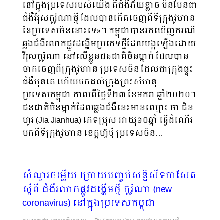
នៅក្នុងប្រទេសរបស់យើង គឺជំងឺភ័យខ្លាច មិនមែនជា
ជំងឺវីរុសកូរ៉ូណាថ្មី ដែលបានកើតចេញពីទីក្រុងវូហាន
នៃប្រទេសចិននោះទេ»។ កម្ពុជាបានរកឃើញករណី
ឆ្លងជំងឺរលាកផ្លូវដង្ហើមប្រភេទថ្មីដែលបង្កឡើងដោយ
វីរុសកូរ៉ូណា នៅលើខ្លួនជនជាតិចិនម្នាក់ ដែលបាន
ចាកចេញពីក្រុងវូហាន ប្រទេសចិន ដែលជាក្រុងផ្ទុះ
ជំងឺមុនគេ ហើយមកដល់ក្រុងព្រះសីហនុ
ប្រទេសកម្ពុជា កាលពីថ្ងៃទី២៣ ខែមករា ឆ្នាំ២០២០។
ជនជាតិចិនម្នាក់ដែលឆ្លងជំងឺនេះមានឈ្មោះ ចា ជិន
ហូរ (Jia Jianhua) ភេទប្រុស អាយុ៦០ឆ្នាំ ធ្វើដំណើរ
មកពីទីក្រុងវូហាន ខេត្តហ៊ូប៉ី ប្រទេសចិន…
សំណួរចម្លើយ ក្រោយបញ្ចប់សន្និសីទកាសែត
ស្តីពី ជំងឺរលាកផ្លូវដង្ហើមថ្មី កូរ៉ូណា (new
coronavirus) នៅក្នុងប្រទេសកម្ពុជា