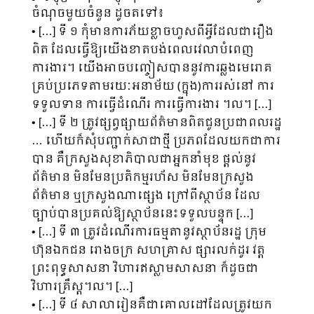
ចំណុចមួយចំនួន ដូចតទៅ៖
• […] ទី ១ កុំមានការភ័យខ្លាចហួសពីអ្វីដែលជារឿង
ពិត ដែលធ្វើឱ្យយើងខាតបង់ពេលវេលាបំពេញ
ការងារ។ យើងអាចបញ្ចៀសបាននូវការឆ្លងមេរោគ
គ្រប់ប្រភេទតាមរយៈអនាម័យ (ក្នុង)ការរស់នៅ ការ
ទទួលទាន ការធ្វើដំណើរ ការធ្វើការងារ ។ល។ […]
• […] ទី ២ ត្រូវផ្សព្វផ្សាយព័ត៌មានពិតជូនប្រជាពលរដ្ឋ
… ហើយក៏សុំបញ្ជាក់សាជាថ្មី ប្រភពដែលយកជាការ
បាន គឺក្រសួងសុខាភិបាលជាអ្នកនាំមុខ ផ្តល់នូវ
ព័ត៌មាន មិនមែនប្រតិកម្មរហ័ស មិនមែនក្រសួង
ព័ត៌មាន ឬក្រសួងណាផ្សេង ក្រៅពីស្ថាប័ន ដែល
ច្បាប់បានប្រគល់ឱ្យស្ថាប័ននេះទទួលបន្ទុក […]
• […] ទី ៣ ត្រូវដំណើរការធម្មតានូវស្ថាប័នរដ្ឋ ក្រុម
ហ៊ុនឯកជន រោងចក្រ សហគ្រាស ផ្សារលក់ដូរ វត្ត
ព្រះពុទ្ធសាសនា វិហារឥស្លាមសាសនា ក៏ដូចជា
វិហារគ្រឹស្ត។ល។ […]
• […] ទី ៤ សាលារៀនគឺជាគោលដៅដែលត្រូវយក