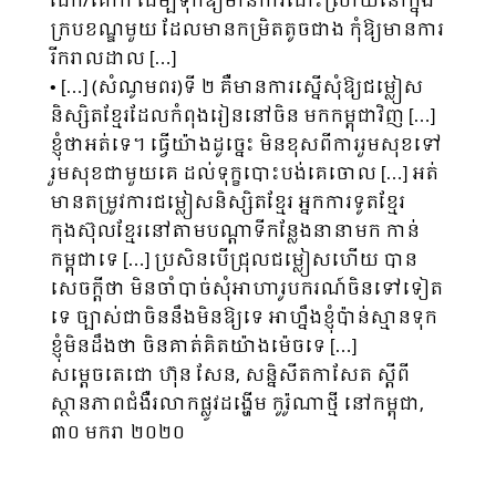
ដែក/គោក ដើម្បីទុកឱ្យមានការដោះស្រាយនៅក្នុង
ក្របខណ្ឌមួយ ដែលមានកម្រិតតូចជាង កុំឱ្យមានការ
រីករាលដាល […]
• […] (សំណូមពរ)ទី ២ គឺមានការស្នើសុំឱ្យជម្លៀស
និស្សិតខ្មែរដែលកំពុងរៀននៅចិន មកកម្ពុជាវិញ […]
ខ្ញុំថាអត់ទេ។ ធ្វើយ៉ាងដូច្នេះ មិនខុសពីការរួមសុខទៅ
រួមសុខជាមួយគេ ដល់ទុក្ខបោះបង់គេចោល […] អត់
មានតម្រូវការជម្លៀសនិស្សិតខ្មែរ អ្នកការទូតខ្មែរ
កុងស៊ុលខ្មែរនៅតាមបណ្តាទីកន្លែងនានាមក កាន់
កម្ពុជាទេ […] ប្រសិនបើជ្រុលជម្លៀសហើយ បាន
សេចក្តីថា មិនចាំបាច់សុំអាហារូបករណ៍ចិនទៅទៀត
ទេ ច្បាស់ជាចិននឹងមិនឱ្យទេ អាហ្នឹងខ្ញុំប៉ាន់ស្មានទុក
ខ្ញុំមិនដឹងថា ចិនគាត់គិតយ៉ាងម៉េចទេ […]
សម្តេចតេជោ ហ៊ុន សែន, សន្និសីតកាសែត ស្តីពី
ស្ថានភាពជំងឺរលាកផ្លូវដង្ហើម កូរ៉ូណាថ្មី នៅកម្ពុជា,
៣០ មករា ២០២០