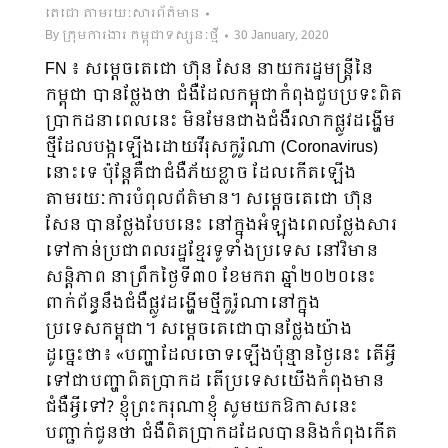
តេជោ តាមរយៈសារព័ត៌មាន
By
ក្រុមការងារ កម្ពុជាទស្សនៈថ្មី
30 January, 2020
FN ៖ សម្តេចតេជោ ហ៊ុន សែន នាយករដ្ឋមន្រ្តីនៃ
កម្ពុជា បានថ្លែងថា ជំងឺដែលកម្ពុជាកំពុងជួបប្រទះពិត
ប្រាកដនាពេលនេះ មិនមែនជាងជំងឺរលាកផ្លូវដង្ហើម
ថ្មីដែលបង្កឡើងដោយវីរុសកូរ៉ូណា (Coronavirus)
នោះទេ ប៉ុន្តែគឺជាជំងឺភ័យខ្លាច ដែលកើតឡើង
តាមរយៈការបំពុលព័ត៌មាន។ សម្តេចតេជោ ហ៊ុន
សែន បានថ្លែងបែបនេះ នៅក្នុងអំឡុងពេលថ្លែងសារ
ទៅកាន់ប្រជាពលរដ្ឋខ្មែរទូទាំងប្រទេស នៅវិមាន
សន្តិភាព នាព្រឹកថ្ងៃទី៣០ ខែមករា ឆ្នាំ២០២០នេះ
ពាក់ព័ន្ធនឹងជំងឺផ្លូវដង្ហើមថ្មីកូរ៉ូណានៅក្នុង
ប្រទេសកម្ពុជា។ សម្តេចតេជោបានថ្លែងយ៉ាង
ដូច្នេះថា៖ «បញ្ហាដែលចោទឡើងប៉ុន្មានថ្ងៃនេះ តើអ្វី
ទៅជាបញ្ហាពិតប្រាកដ តើប្រទេសយើងកំពុងមាន
ជំងឺអ្វីទៅ? ខ្ញុំព្រះករុណាខ្ញុំ សូមយកឱកាសនេះ
បញ្ជាក់ជូនថា ជំងឺពិតប្រាកដដែលបាននិងកំពុងកើត