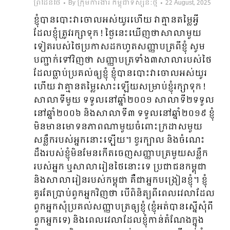
ព្រំដែនថៃ
By
ក្រុមការងារ កម្ពុជាទស្សនៈថ្មី
22 August, 2025
ខ្ញុំបានបោះវាចោលអស់យូរហើយ វាគ្មានតម្លៃអ្វី
ដែលខ្ញុំត្រូវរក្សាទុក ! ថ្ងៃនេះឃើញថាសាលាមួយ
ទៀតរបស់ថៃប្រកាសដកហូតសញ្ញាបត្រពីខ្ញុំ សូម
បញ្ជាក់ទៅវិញថា សញ្ញាបត្រទាំង៣សាលារបស់ថៃ
ដែលធ្លាប់ប្រគល់ឲ្យខ្ញុំ ខ្ញុំបានបោះវាចោលអស់យូរ
ហើយ វាគ្មានតម្លៃសោះឡើយសម្រាប់ខ្ញុំរក្សាទុក !
សាលាទីមួយ ទទួលនៅឆ្នាំ២០០១​ សាលាទី២ទទួល
នៅឆ្នាំ២០០៦ និងសាលាទី៣ ទទួលនៅឆ្នាំ២០១៩ ខ្ញុំ
មិនមានមោទនភាពណាមួយចំពោះក្រដាសមួយ
សន្លឹករបស់អ្នកនោះឡើយ។ ខួរក្បាល និងចំណេះ
ដឹងរបស់ខ្ញុំមិនមែនកើតចេញសញ្ញាបត្រមួយសន្លឹក
របស់អ្នក ឬសាលារៀនថៃនោះទេ ប្រជាជនកម្ពុជា
និងសាលារៀនរបស់កម្ពុជា គឺជាអ្នកបង្រៀនខ្ញុំ។ ខ្ញុំ
គួរតែប្រាប់ពួកអ្នកវិញថា បើពិនិត្យពីពេលវេលាដែល
ពួកអ្នកសុំប្រគល់សញ្ញាបត្រឲ្យខ្ញុំ (ខ្ញុំអត់បានស្នើសុំពី
ពួកអ្នកទេ) និងពេលវេលាដែលខ្ញុំកាន់តំណែងក្នុង