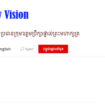
nglish
Search:
កម្ពុជាឆ្ពោះទៅមុខ
ស្វែងរក