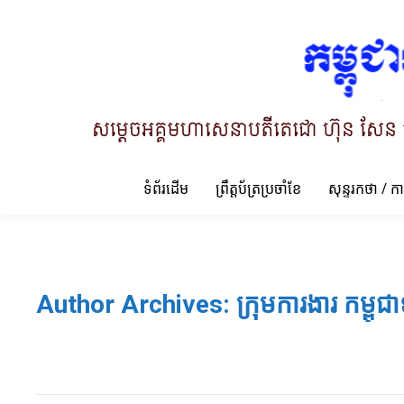
ទំព័រដើម
ព្រឹត្តប័ត្រប្រចាំខែ
សុន្ទរកថា / ក
Author Archives:
ក្រុមការងារ កម្ពុជា