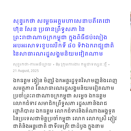
សុន្ទរកថា សម្តេចអគ្គមហាសេនាបតីតេជោ
ហ៊ុន សែន ប្រធានព្រឹទ្ធសភា នៃ
ព្រះរាជាណាចក្រកម្ពុជា ក្នុងពិធីជប់លៀង
អបអរសាទរខួបលើកទី ៨០ ទិវាឯករាជ្យជាតិ
នៃសាធារណរដ្ឋសង្គមនិយមវៀតណាម
សុន្ទរកថា-ការអធិប្បាយ
By
ក្រុមការងារ កម្ពុជាទស្សនៈថ្មី
21 August, 2025
ឯកឧត្តម ង្វៀន មិញវ៉ូ ឯកអគ្គរដ្ឋទូតវិសាមញ្ញនិងពេញ
សមត្ថភាព នៃសាធារណរដ្ឋសង្គមនិយមវៀតណាម
ប្រចាំព្រះរាជាណាចក្រកម្ពុជា​ សម្តេច ឯកឧត្តម​
លោកជំទាវ សមាជិកព្រឹទ្ធសភា រដ្ឋសភានិងរាជ
រដ្ឋាភិបាល ឯកឧត្តម លោកជំទាវនិងតំណាងអង្គទូត
នៃប្រទេសជាមិត្តប្រចាំកម្ពុជា លោក លោកស្រី ភ្ញៀវ
ជាតិនិងអន្តរជាតិ ជាទីមេត្រី! ជាដំបូង ក្នុងនាម