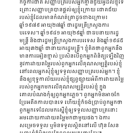
កិច្ចការជាតិ សញ្ញាបត្ររបស់អ្នកគ្មានជួយអ្វីដល់ខ្ញុំទេ
ព្រោះសញ្ញាបត្របានផ្តល់ឲ្យខ្ញុំក្រោយ ជោគជ័យ
របស់ខ្ញុំដែលមានកំណត់ត្រាដូចខាងក្រោម៖
ឆ្នាំ១៩៧៩ អាយុ២៧ឆ្នាំ ជារដ្ឋមន្រីក្រសួងការ
បរទេស។ ឆ្នាំ១៩៨១ អាយុ២៩ឆ្នាំ ជាឧបនាយករដ្ឋ
មន្ត្រី និងជារដ្ឋមន្ត្រីក្រសួងការបរទេស និងឆ្នាំ១៩៨៥
អាយុ៣២ឆ្នាំ ជានាយករដ្ឋមន្ត្រី។ ខ្ញុំគិតថាពួកអ្នកនឹង
មានការអៀនខ្មាស់ ប្រសិនបើពួកអ្នកពិនិត្យឡើងវិញ
នូវការវាយតម្លៃរបស់ពួកអ្នកលើគុណសម្បត្តិរបស់ខ្ញុំ
នៅពេលអ្នកសុំខ្ញុំឲ្យទទួលសញ្ញាបត្ររបស់អ្នក។ ខ្ញុំ
នឹងឲ្យខុទ្ទកាល័យរបស់ខ្ញុំផ្សព្វផ្សាយអំពីការវាយតម្លៃ
របស់ពួកអ្នកមកលើគុណសម្បត្តិរបស់ខ្ញុំ ក្នុង
គោលបំណងកុំឲ្យពួកអ្នកភ្លេច។ ពួកអ្នកមិនអាចកែ
ប្រែអតីតកាលបានទេ ហើយខ្ញុំក៏ចង់ប្រាប់ពួកអ្នកថា
ពួកអ្នកទេដែលមកស្នើខ្ញុំឲ្យទទួលសញ្ញាបត្រនោះ
អមដោយការវាយតម្លៃមកជាមួយផង។ ឯការ
សម្រេចទទួល ឬមិនទទួលស្ថិតនៅលើ ហ៊ុន សែន