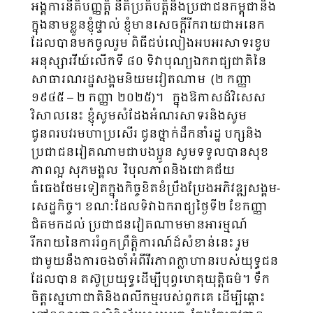
អង្គការនីតិបញ្ញត្តិ នីតិប្រតិបត្តិនិងប្រជាជនកម្ពុជានិង
ក្នុងនាមខ្លួនខ្ញុំផ្ទាល់ ខ្ញុំមានសេចក្តីរីករាយជាអនេក​
ដែលបានមកចូលរួម ពិធីជប់លៀងអបអរសាទរខួប
អនុស្សារវីយ៍លើកទី ៨០ ទិវាបុណ្យឯករាជ្យជាតិនៃ
សាធារណរដ្ឋសង្គមនិយមវៀតណាម (២ កញ្ញា
១៩៤៥ – ២ កញ្ញា ២០២៥)។​ ក្នុងឱកាស​ដ៏វិសេស
វិសាលនេះ ខ្ញុំសូមសំដែងអំណរសាទរនិងសូម
ជូនពរបវរមហាប្រសើរ ជូនថ្នាក់ដឹកនាំរដ្ឋ បក្សនិង
ប្រជាជនវៀតណាមជាបងប្អូន សូមទទួលបានសុខ
ភាពល្អ សុភមង្គល វិបុលភាពនិងជោគជ័យ
ធំធេងថែមទៀតក្នុងកិច្ចខិតខំប្រឹងប្រែងអភិវឌ្ឍសង្គម-
សេដ្ឋកិច្ច។ ខណៈដែលទិវាឯករាជ្យថ្ងៃទី២ ខែកញ្ញា
ជិតមកដល់ ប្រជាជនវៀតណាមមានអារម្មណ៍
រីករាយនៃការរំឭកព្រឹត្តិការណ៍ដ៏សំខាន់នេះ រួម
ជាមួយនឹងការចងចាំអំពីវីរភាពក្លាហានរបស់យុទ្ធជន
ដែលបាន តស៊ូប្រយុទ្ធដើម្បីបុព្វហេតុយុត្តិធម៌។ ទឹក
ចិត្តស្នេហាជាតិនិងពលីកម្មរបស់ពួកគេ ដើម្បីឆ្ពោះ