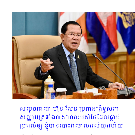
សម្ដេចតេជោ ហ៊ុន សែន ប្រធានព្រឹទ្ធសភា
សញ្ញាបត្រទាំង៣សាលារបស់ថៃដែលធ្លាប់
ប្រគល់ឲ្យ ខ្ញុំបានបោះវាចោលអស់យូរហើយ