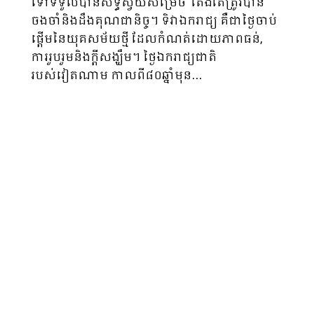
ទៅទទួលបានសិទ្ធិស្វ័យសម្រេច តែងតែត្រូវបាន
ចងចាំនិងដឹងគុណជានិច្ច។ ទិវាឯករាជ្យ គឺជាថ្ងៃចាប់
ផ្តើមនៃយុគសម័យថ្មី ដែលកំណត់ដោយភាពធន់,
ការរួបរួមនិងក្តីសង្ឃឹម។ ថ្ងៃឯករាជ្យជាតិ
របស់វៀតណាម កាលពី៨០ឆ្នាំមុន…