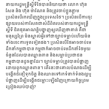
នាយករដ្ឋមន្ត្រីស្តីទីថៃបាននិយាយថា លោក ហ៊ុន
សែន និង ហ៊ុន ម៉ាណែត និងត្រូវចាប់ខ្លួនភ្លាម
ប្រសិនបើរកឃើញក្នុងប្រទេសថៃ។ ប្រសិនបើការចុះ
ផ្សាយរបស់កាសែតជាសំដីពិតរបស់នាយករដ្ឋមន្ត្រី
ស្តីទី ជិតផុតអាណត្តិបង្ហាញឲ្យឃើញថាគាត់ គឺជា
មនុស្សព្រៃ មិនស្គាល់អ្វីទៅជាច្បាប់ទម្លាប់ហើយមិន
ទាំងចេះការទូតទៀតផង។ ប្រសិនបើថៃអាចចាប់មេ
ដឹកនាំកម្ពុជាបាន កម្ពុជាក៏អាចចាប់មេដឹកនាំថៃមួយ
ចំនួនដែលបានឈ្លានពាន និងសម្លាប់ប្រជាជន
កម្ពុជាបានដូចគ្នាដែរ។ ច្បាប់ទម្លាប់ត្រូវបានបំផ្លាញ
ដោយពួកឈ្លានពាន។ តើនេះជាគោលបំណងដើម្បី
បង្កើតជំនឿទុកចិត្ត និងឈានទៅរកទំនាក់ទំនងល្អឬ
បំផ្លាញដើម្បីបង្កើតជម្លោះឡើងវិញក្រោយកិច្ចព្រម
ព្រៀងឈប់បាញ់?