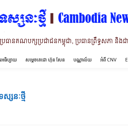
ារអធិប្បាយ
សម្តេចតេជោ ហ៊ុន សែន
បណ្ណាល័យ
អំពី CNV
E
ទស្សនៈថ្មី