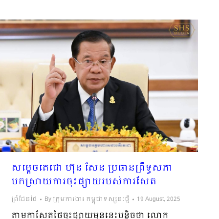
សម្ដេចតេជោ ហ៊ុន សែន ប្រធានព្រឹទ្ធសភា
បកស្រាយការចុះផ្សាយរបស់ការសែត
ព្រំដែនថៃ
By
ក្រុមការងារ កម្ពុជាទស្សនៈថ្មី
19 August, 2025
តាមកាសែតថៃចុះផ្សាយមុននេះបន្តិចថា លោក