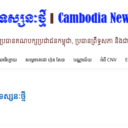
ារអធិប្បាយ
សម្តេចតេជោ ហ៊ុន សែន
បណ្ណាល័យ
អំពី CNV
E
ទស្សនៈថ្មី