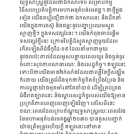
យុទ្ធសាស្ត្រថ្មីដែលជាឯកសារទីបី សម្រាប់កម្ម
វិធីសហប្រតិបត្តិការមហាអនុតំបន់មេគង្គ។ ជាថ្មីម្តង
ទៀត យើងគប្បីជឿជាក់ថា ឯកសារនេះ នឹងដឹកនាំ
យើងក្នុងការតស៊ូ និងជម្នះនូវបញ្ហាប្រឈមស្មុគ
ស្មាញថ្មីៗ ក្នុងទសវត្សរ៍នេះ។ យើងកំពុងចាប់ផ្តើម
ទសវត្សរ៍ថ្មីនេះ ក្រោមវិបត្តិដ៏ស្មុគស្មាញមួយដែល
កើតឡើងពីជំងឺកូវីដ-១៩ ដែលនាំមកជាមួយ
នូវផលប៉ះពាល់ដែលអូសបន្លាយពេលយូរ និងធ្ងន់ធ្ងរ
ចំពោះសុខភាពសាធារណៈ និងសេដ្ឋកិច្ច។ ឥឡូវនេះ
ទោះបីជាយើងមានវ៉ាក់សាំងដែលជាពន្លឺនៃក្ដីសង្ឃឹម
ក៏ដោយ យើងត្រូវរំពឹងទុកថាកិច្ចខិតខំប្រឹងប្រែង និង
ការប្ដេជ្ញាយ៉ាងមុតមាំនៅតែចាំបាច់ ដើម្បីគ្រប់គ្រង
ជំងឺរាតត្បាតនេះ និងស្ដារសេដ្ឋកិច្ចរបស់យើងឱ្យមាន
ប្រក្រតីភាពពេញលេញឡើងវិញ។ លើសពីនេះ
ខណៈពេលដែលក្របខ័ណ្ឌយុទ្ធសាស្ត្ររយៈពេលវែង
នៃមហាអនុតំបន់មេគង្គឆ្នាំ២០៣០ បានគូសបញ្ជាក់
យ៉ាងត្រឹមត្រូវហើយក្តី ឥឡូវនេះនៅមាន