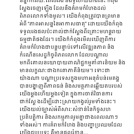
និន្នាការរយៈពេលវែង និងទូលាយជាងនេះ កំពុង
ស្តែងចេញឡើង ដែលនឹងគំរាមកំហែងដល់
ពិភពលោកទាំងមូល។ យើងកំពុងត្រូវបានព្រមាន
អំពី “ភាពអាសន្ននៃអាកាសធាតុ” ដោយយើងកំពុង
ទទួលរងផលប៉ះពាល់ជាក់ស្ដែងពីគ្រោះមហន្តរាយ
ធម្មជាតិផងដែរ។ យើងក៏កំពុងមើលឃើញពីការ
គំរាមកំហែងជាបន្តបន្ទាប់ទៅលើវឌ្ឍនភាព និង
កំណើនសេដ្ឋកិច្ចពិភពលោក ដែលបណ្តាល
មកពីគោលនយោបាយពាណិជ្ជកម្មគាំពារនិយម និង
មានលក្ខណៈជាឯកតោភាគីនិយម។ ទោះជា
យ៉ាងណា បណ្ដាប្រទេសក្នុងមហាអនុតំបន់មេគង្គ
បានបង្ហាញពីភាពធន់ និងសមត្ថភាពឆ្លើយតបរបស់
យើងម្តងហើយម្តងទៀត ក្នុងការចាត់វិធានការ
ជាក់ស្តែ ងដើម្បីដោះស្រាយកង្វល់រួមទាំងនេះ។
យើងយល់ច្បាស់អំពីសារៈសំខាន់នៃកិច្ចសហ
ប្រតិបត្តិការ និងសកម្មភាពរួមគ្នាជាងពេលណាៗ
ទាំងអស់។ ការគំរាមកំហែង និងបញ្ហាប្រឈមដែល
យើងជួបប្រទះ គឺមានផលរំខាន…