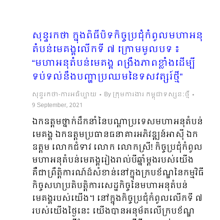
សុន្ទរកថា ក្នុងពិធីបិទកិច្ចប្រជុំកំពូលមហាអនុ
តំបន់មេគង្គលើកទី ៧ ក្រោមមូលបទ ៖
“មហាអនុតំបន់មេគង្គ ពង្រឹងភាពខ្លាំងដើម្បី
ទប់ទល់នឹងបញ្ហាប្រឈមនៃទសវត្សរ៍ថ្មី”
សុន្ទរកថា-ការអធិប្បាយ
By
ក្រុមការងារ កម្ពុជាទស្សនៈថ្មី
9 September, 2021
ឯកឧត្តមថ្នាក់ដឹកនាំនៃបណ្តាប្រទេសមហាអនុតំបន់
មេគង្គ ឯកឧត្តមប្រធានធនាគារអភិវឌ្ឍន៍អាស៊ី ឯក
ឧត្តម លោកជំទាវ លោក លោកស្រី! កិច្ចប្រជុំកំពូល
មហាអនុតំបន់មេគង្គរៀងរាល់បីឆ្នាំម្តងរបស់យើង
គឺជាព្រឹត្តិការណ៍ដ៏សំខាន់នៅក្នុងក្របខ័ណ្ឌនៃកម្មវិធី
កិច្ចសហប្រតិបត្តិការសេដ្ឋកិច្ចនៃមហាអនុតំបន់
មេគង្គរបស់យើង។ នៅក្នុងកិច្ចប្រជុំកំពូលលើកទី ៧
របស់យើងថ្ងៃនេះ យើងបានអនុម័តលើក្របខ័ណ្ឌ