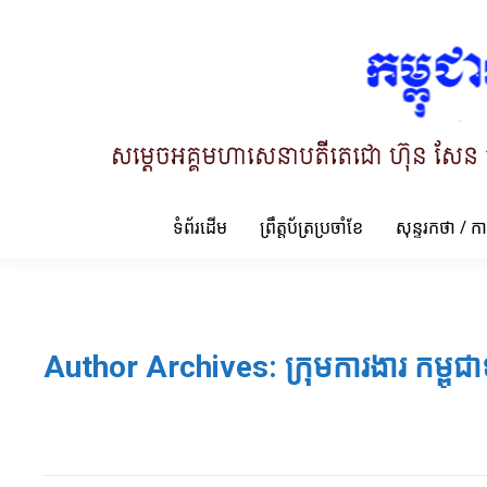
ទំព័រដើម
ព្រឹត្តប័ត្រប្រចាំខែ
សុន្ទរកថា / ក
Author Archives:
ក្រុមការងារ កម្ពុជា