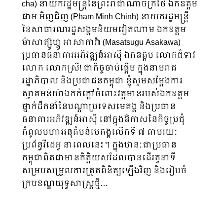
cha) នាយករដ្ឋមន្រ្តីនៃព្រះរាជាណាចក្រថៃ ឯកឧត្ដម
ផាម មិញជិញ (Pham Minh Chinh) នាយករដ្ឋមន្រ្តី
នៃសាធារណរដ្ឋសង្គមនិយមវៀតណាម ឯកឧត្ដម
ម៉ាសាត្សូ៊ហ្គូ អាសាកាវ៉ា (Masatsugu Asakawa)
ប្រធានធនាគារអភិវឌ្ឍន៍អាស៊ី ឯកឧត្ដម លោកជំទាវ
លោក លោកស្រី! ជាកិច្ចចាប់ផ្ដើម ក្នុងនាមរាជ
រដ្ឋាភិបាល និងប្រជាជនកម្ពុជា ខ្ញុំសូមសម្ដែងការ
ស្វាគមន៍យ៉ាងកក់ក្ដៅចំពោះវត្តមានរបស់ឯកឧត្ដម
ថ្នាក់ដឹកនាំនៃបណ្ដាប្រទេសមេគង្គ និងប្រធាន
ធនាគារអភិវឌ្ឍន៍អាស៊ី នៅក្នុងឱកាសនៃកិច្ចប្រជុំ
កំពូលមហាអនុតំបន់មេគង្គលើកទី ៧ តាមរយៈ
ប្រព័ន្ធវីដេអូ នាពេលនេះ។ ក្នុងឋានៈជាប្រធាន
កម្ពុជាពិតជាមានកិត្តិិយសដែលបានដើរតួនាទី
សម្របសម្រួលការត្រួតពិនិត្យឡើងវិញ និងរៀបចំ
ក្របខណ្ឌយុទ្ធសាស្រ្តថ្មី…