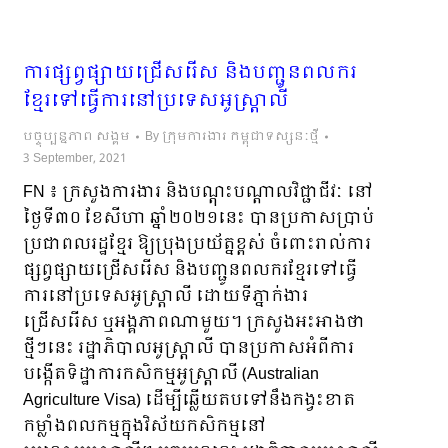
ការផ្សព្វផ្សាយជ្រើសរើស និងបញ្ជូនពលករ
ខ្មែរទៅធ្វើការនៅប្រទេសអូស្ត្រាលី
បច្ចុប្បន្នភាព សង្គម
By
ក្រុមការងារ កម្ពុជាទស្សនៈថ្មី
3 September, 2021
FN ៖ ក្រសួងការងារ និងបណ្តុះបណ្តាលវិជ្ជាជីវៈ នៅ
ថ្ងៃទី៣០ ខែសីហា ឆ្នាំ២០២១នេះ បានប្រកាសប្រាប់
ប្រជាពលរដ្ឋខ្មែរ ឱ្យប្រុងប្រយ័ត្នខ្ពស់ ចំពោះរាល់ការ
ផ្សព្វផ្សាយជ្រើសរើស និងបញ្ជូនពលករខ្មែរទៅធ្វើ
ការនៅប្រទេសអូស្ត្រាលី ដោយទីភ្នាក់ងារ
ជ្រើសរើស ឬអង្គភាពណាមួយ។ ក្រសួងអះអាងថា
ថ្មីៗនេះ រដ្ឋាភិបាលអូស្ត្រាលី បានប្រកាសអំពីការ
បង្កើតទិដ្ឋាការកសិកម្មអូស្ត្រាលី (Australian
Agriculture Visa) ដើម្បីឆ្លើយតបទៅនឹងកង្វះខាត
កម្លាំងពលកម្មក្នុងវិស័យកសិកម្មនៅ