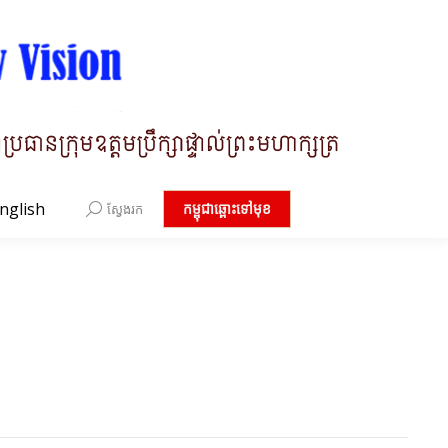
nglish
Search:
កម្ពុជាឆ្ពោះទៅមុខ
ស្វែងរក