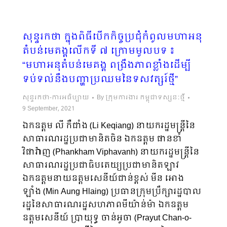
សុន្ទរកថា ក្នុងពិធីបើកកិច្ចប្រជុំកំពូលមហាអនុ
តំបន់មេគង្គលើកទី ៧ ក្រោមមូលបទ ៖
“មហាអនុតំបន់មេគង្គ ពង្រឹងភាពខ្លាំងដើម្បី
ទប់ទល់នឹងបញ្ហាប្រឈមនៃទសវត្សរ៍ថ្មី”
សុន្ទរកថា-ការអធិប្បាយ
By
ក្រុមការងារ កម្ពុជាទស្សនៈថ្មី
9 September, 2021
ឯកឧត្ដម លី កឺជាំង (Li Keqiang) នាយករដ្ឋមន្រ្តីនៃ
សាធារណរដ្ឋប្រជាមានិតចិន ឯកឧត្ដម ផានខាំ
វិផាវ៉ាញ (Phankham Viphavanh) នាយករដ្ឋមន្រ្តីនៃ
សាធារណរដ្ឋប្រជាធិបតេយ្យប្រជាមានិតឡាវ
ឯកឧត្ដមនាយឧត្ដមសេនីយ៍ជាន់ខ្ពស់ មីន អោង
ឡាំង (Min Aung Hlaing) ប្រធានក្រុមប្រឹក្សារដ្ឋបាល
រដ្ឋនៃសាធារណរដ្ឋសហភាពមីយ៉ាន់ម៉ា ឯកឧត្ដម
ឧត្ដមសេនីយ៍ ប្រាយុទ្ធ ចាន់អូចា (Prayut Chan-o-