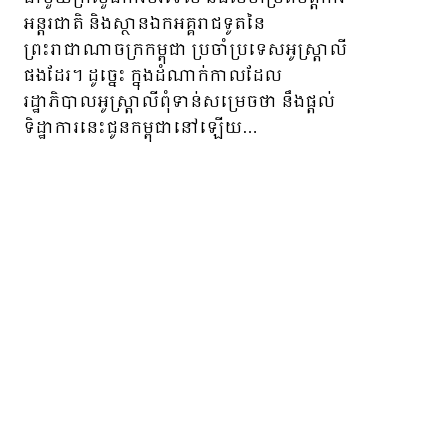
អន្តរជាតិ និងស្ថានឯកអគ្គរាជទូតនៃ
ព្រះរាជាណាចក្រកម្ពុជា ប្រចាំប្រទេសអូស្ត្រាលី
ផងដែរ។ ដូច្នេះ ក្នុងដំណាក់កាលដែល
រដ្ឋាភិបាលអូស្ត្រាលីពុំទាន់សម្រេចថា នឹងផ្តល់
ទិដ្ឋាការនេះជូនកម្ពុជានៅឡើយ…