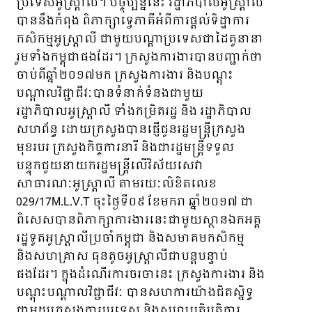
ប្រទេសអូស្ត្រាលី។ បច្ចុប្បន្ននេះ រដ្ឋាភិបាលអូស្ត្រាលី
បាននឹងកំពុង ពិភាក្សាទ្វេភាគីអំពីការផ្តល់ទិដ្ឋាការ
កសិកម្មអូស្ត្រាលី ជាមួយបណ្តាប្រទេសជាដៃគូនានា
រួមទាំងកម្ពុជាផងដែរ។ ក្រសួងការងារបានបញ្ជាក់ថា
ចាប់ពីឆ្នាំ២០១៧មក ក្រសួងការងារ និងបណ្តុះ
បណ្តាលវិជ្ជាជីវៈបានទំនាក់ទំនងជាមួយ
រដ្ឋាភិបាលអូស្ត្រាលី ទាំងកម្រិតរដ្ឋ និង រដ្ឋាភិបាល
សហព័ន្ធ ដោយក្រសួងបានផ្ញើជូនរដ្ឋមន្ត្រីក្រសួង
មុខរបរ ក្រសួងកិច្ចការនារី និងជារដ្ឋមន្ត្រីទទួល
បន្ទុកជួយនាយករដ្ឋមន្ត្រីលើវិស័យសេវា
សាធារណៈអូស្ត្រាលី តាមរយៈលិខិតលេខ
029/17M.L.V.T ចុះថ្ងៃទី០៩ ខែមករា ឆ្នាំ២០១៧ ជា
ពិសេសបានពិភាក្សាការងារនេះជាមួយស្ថានឯកអគ្គ
រដ្ឋទូតអូស្ត្រាលីប្រចាំកម្ពុជា និងសមាគមកសិកម្ម
និងសហគ្រាស ធុនតូចអូស្ត្រាលីជាបន្តបន្ទាប់
ផងដែរ។ ក្នុងដំណើរការចរចានេះ ក្រសួងការងារ និង
បណ្តុះបណ្តាលវិជ្ជាជីវៈ បានសហការយ៉ាងជិតស្និទ្ធ
ជាមួយក្រសួងការបរទេស និងសហប្រតិបត្តិការ