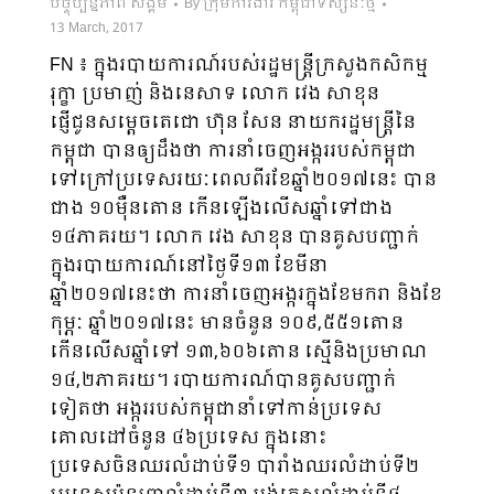
បច្ចុប្បន្នភាព សង្គម
By
ក្រុមការងារ កម្ពុជាទស្សនៈថ្មី
13 March, 2017
FN ៖ ក្នុងរបាយការណ៍របស់រដ្ឋមន្រ្តីក្រសួងកសិកម្ម
រុក្ខា ប្រមាញ់ និងនេសាទ លោក វេង សាខុន
ផ្ញើជូនសម្តេចតេជោ ហ៊ុន សែន នាយករដ្ឋមន្រ្តីនៃ
កម្ពុជា បានឲ្យដឹងថា ការនាំចេញអង្កររបស់កម្ពុជា
ទៅក្រៅប្រទេសរយៈពេលពីរខែឆ្នាំ២០១៧នេះ បាន
ជាង ១០ម៉ឺនតោន កើនឡើងលើសឆ្នាំទៅជាង
១៤ភាគរយ។ លោក វេង សាខុន បានគូសបញ្ជាក់
ក្នុងរបាយការណ៍នៅថ្ងៃទី១៣ ខែមីនា
ឆ្នាំ២០១៧នេះថា ការនាំចេញអង្ករក្នុងខែមករា និងខែ
កុម្ភៈ ឆ្នាំ២០១៧នេះ មានចំនួន ១០៩,៥៥១តោន
កើនលើសឆ្នាំទៅ ១៣,៦០៦តោន ស្មើនិងប្រមាណ
១៤,២ភាគរយ។ របាយការណ៍បានគូសបញ្ជាក់
ទៀតថា អង្កររបស់កម្ពុជានាំទៅកាន់ប្រទេស
គោលដៅចំនួន ៤៦ប្រទេស ក្នុងនោះ
ប្រទេសចិនឈរលំដាប់ទី១ បារាំងឈរលំដាប់ទី២