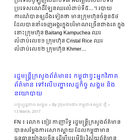
ប្រទេសប៉ូឡូញលំដាប់ទី៣ អង់គ្លេសលំដាប់ទី៤
ប្រទេសណេដឺឡែនឈរលំដាប់ទី៥…។ របាយ
ការណ៍បានឲ្យដឹងទៀតថា មានក្រុមហ៊ុនចំនួន៥៤
ដែលបាននាំចេញអង្ករក្នុងបរិមាណច្រើនជាងគេ ក្នុង
នោះក្រុមហ៊ុន Baitang Kampuchea ឈរ
លំដាប់លេខ១ ក្រុមហ៊ុន Cristal Rice ឈរ
លំដាប់លេខ២ ក្រុមហ៊ុន Khmer…
​រដ្ឋមន្រ្តីក្រសួងព័ត៌មាន៖ កម្ពុជាខ្វះអ្នកវិភាគ
ព័ត៌មាន ទៅលើបញ្ហាសេដ្ឋកិច្ច សង្គម​ និង
នយោបាយ
បច្ចុប្បន្នភាព សង្គម
By
ក្រុមការងារ កម្ពុជាទស្សនៈថ្មី
13 March, 2017
FN ៖ លោក ខៀវ កាញារីទ្ធ រដ្ឋមន្រ្តីក្រសួងព័ត៌មាន
បានសម្តែងការសោកស្តាយ ដែលកម្ពុជាមាន
ធនធានយ៉ាងច្រើន ដើម្បីបម្រើឱ្យ វិស័យព័ត៌មាន