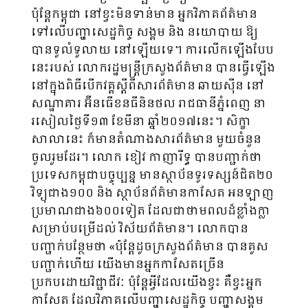
ប៉ុន្តែកម្ពុជា នៅខ្វះមិនទាន់មាន អ្នកវិភាគព័ត៌មាន
ទៅលើបញ្ហាសេដ្ឋកិច្ច សង្គម​ និង នយោបាយ ឱ្យ
បានទូលំទូលាយ នៅឡើយទេ។ ការលើកឡើងបែប
នេះរបស់ លោករដ្ឋមន្រ្តីក្រសួងព័ត៌មាន បានធ្វើឡើង
នៅក្នុងពិធីបើកវគ្គស្តីពីសារព័ត៌មាន ឆាយស៊ីន នៅ
សណ្ឋាគារ អ៊ីនធើខនធីនិនថល រាជធានីភ្នំពេញ នា
រសៀលថ្ងៃទី១៣ ខែមីនា ឆ្នាំ២០១៧នេះ។ សិក្ខា
សាលានេះ ក៏មានតំណាងសារព័ត៌មាន មួយចំនួន
ចូលរួមដែរ។ លោក ខៀវ កាញារីទ្ធ បានបញ្ជាក់ថា
ប្រទេសកម្ពុជាបច្ចុប្បន្ន មានស្ថាប័នទូរទស្សន៍ជិត២០
វិទ្យុជាង១០០ និង ស្ថាប័នព័ត៌មានកាសែត អនឡាញ
ប្រមាណជាង៦០០ទៀត ដែលជាថាមពលដ៏ខ្លាំងក្លា
សម្រាប់បម្រើដល់ វិស័យព័ត៌មាន។ លោកបាន
បញ្ជាក់បន្ថែមថា «ប៉ុន្តែដូចក្រសួងព័ត៌មាន បានគូស
បញ្ជាក់ហើយ យើងមានអ្នកកាសែតច្រើន
ប្រកបដោយវិជ្ជាជីវៈ ប៉ុន្តែ​អ្វីដែលយើងខ្វះ គឺខ្វះអ្នក
កាសែត ដែលវិភាគលើបញ្ហាសេដ្ឋកិច្ច បញ្ហាសង្គម