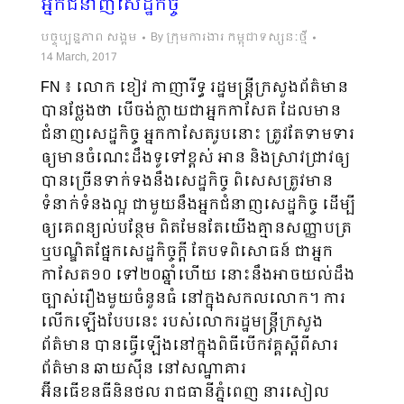
អ្នកជំនាញសេដ្ឋកិច្ច
បច្ចុប្បន្នភាព សង្គម
By
ក្រុមការងារ កម្ពុជាទស្សនៈថ្មី
14 March, 2017
FN ៖ លោក ខៀវ កាញារីទ្ធ រដ្ឋមន្រ្តីក្រសួងព័ត៌មាន
បានថ្លែងថា បើចង់ក្លាយជាអ្នកកាសែត ដែលមាន
ជំនាញសេដ្ឋកិច្ច អ្នកកាសែតរូបនោះ ត្រូវតែទាមទារ
ឲ្យមានចំណេះដឹងទូទៅខ្ពស់ អាន និងស្រាវជ្រាវឲ្យ
បានច្រើនទាក់ទងនឹងសេដ្ឋកិច្ច ពិសេសត្រូវមាន
ទំនាក់ទំនងល្អ ជាមួយនឹងអ្នកជំនាញសេដ្ឋកិច្ច ដើម្បី
ឲ្យគេពន្យល់បន្ថែម ពិតមែនតែយើងគ្មានសញ្ញាបត្រ
ឬបណ្ឌិតផ្នែកសេដ្ឋកិច្ចក្ដី តែបទពិសោធន៍ ជាអ្នក
កាសែត១០ ទៅ២០ឆ្នាំហើយ នោះនឹងអាចយល់ដឹង
ច្បាស់រឿងមួយចំនួនធំ នៅក្នុងសកលលោក។ ការ
លើកឡើងបែបនេះ របស់លោករដ្ឋមន្រ្តីក្រសួង
ព័ត៌មាន បានធ្វើឡើងនៅក្នុងពិធីបើកវគ្គស្តីពីសារ
ព័ត៌មាន ឆាយស៊ីន នៅសណ្ឋាគារ
អ៊ីនធើខនធីនិនថល រាជធានីភ្នំពេញ នារសៀល