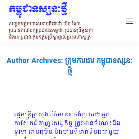
Author Archives:
ក្រុមការងារ កម្ពុជាទស្សនៈ
ថ្មី
​រដ្ឋមន្ដ្រីក្រសួងព័ត៌មាន៖ ចង់ក្លាយជាអ្នក
កាសែតជំនាញសេដ្ឋកិច្ច ត្រូវមានចំណេះដឹង
ទូទៅ អានច្រើន និងមានទំនាក់ទំនងជាមួយ