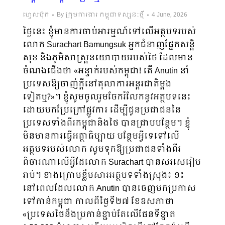
ហ្វេសប៊ុក
By
ក្រុមការងារ កម្ពុជាទស្សនៈថ្មី
4 June, 2026
ថ្ងៃនេះ ខ្ញុំមានការចាប់អារម្មណ៍ទៅលើអត្ថបទរបស់
លោក Surachart Bamungsuk អ្នក​ជំនាញ​ផ្នែកសន្តិ
សុខ និងភូមិសាស្ត្រនយោបាយរបស់ថៃ ដែលមាន
ចំណងជើង​ថា «អន្ទាក់​របស់កម្ពុជា! តើ Anutin នាំ
ប្រទេសឱ្យចាញ់ក្តីនៅតុលាការអន្តរជាតិម្តង
ទៀតឬ?»។ ខ្ញុំសូម​ចូលរួមចែករំលែក​នូវ​អត្ថបទ​នេះ
ដោយបកប្រែក្រៅផ្លូវការ ដើម្បីជូនប្រជាជននៃ
ប្រទេស​ទាំងពីរ​កម្ពុជានិងថៃ បាន​ជ្រាប​បន្ថែម។ ខ្ញុំ
មិនមានការធ្វើអត្ថាធិប្បាយ បន្ថែមអ្វីទេទៅ​លើ
អត្ថបទ​របស់លោក សូមទុកឱ្យ​ប្រជា​ជនទាំងពីរ
ពិចារណាលើអ្វីដែលោក Surachart បានសរសេរៀប
រាប់។ ខាងក្រោមខ្លឹមសារអត្ថបទទាំងស្រុង៖ ១៖
នៅពេលដែលលោក Anutin បានចេញមកប្រកាស
ទៅកាន់កម្ពុជា កាលពីថ្ងៃទី២៧ ខែ​ឧសភាថា
«ប្រទេសថៃនឹងប្រកាន់ខ្ជាប់តែលើផែនទីខ្នាត