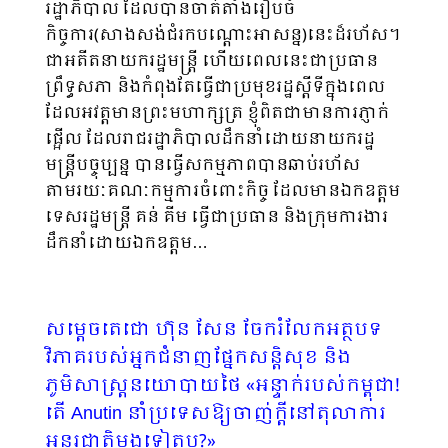
រដ្ឋាភិបាល ដែលបានចាត់តាំងរៀបចំ
កិច្ចការ(សាងសង់ជំរកបណ្តោះអាសន្ន)នេះដ៏រហ័ស។
ជាអតីតនាយករដ្ឋមន្ត្រី ហើយពេលនេះជាប្រ​ធាន
ព្រឹទ្ធសភា និងកំពុងតែធ្វើជាប្រមុខរដ្ឋស្ដីទីក្នុងពេល
ដែលអវត្តមានព្រះមហាក្សត្រ ខ្ញុំពិតជាមានការភ្ញាក់
ផ្អើល ដែលរាជរដ្ឋាភិបាលដឹកនាំដោយនាយករដ្ឋ
មន្ត្រីបច្ចុប្បន្ន បានធ្វើសកម្មភាពបានឆាប់រហ័ស
តាមរយៈគណៈកម្មការចំពោះកិច្ច ដែលមានឯកឧត្ដម
ទេសរដ្ឋមន្ត្រី គន់ គីម ធ្វើជាប្រធាន និងក្រុមការងារ
ដឹកនាំដោយឯកឧត្ដម…
សម្តេចតេជោ ហ៊ុន សែន ចែករំលែកអត្ថបទ
វិភាគរបស់អ្នកជំនាញផ្នែកសន្តិសុខ និង
ភូមិសាស្ត្រនយោបាយថៃ «អន្ទាក់​របស់កម្ពុជា!
តើ Anutin នាំប្រទេសឱ្យចាញ់ក្តីនៅ​តុលាការ​
អន្តរជាតិម្តងទៀតឬ?»