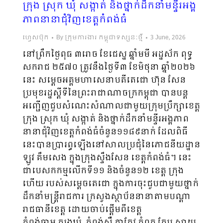
ក្រុង ស្រុក ឃុំ សង្កាត់ និងថ្នាក់ដឹកនាំមន្ទីរអង្គ
ភាពនានាជុំវិញខេត្តកំពង់ធំ
ហ្វេសប៊ុក
By
ក្រុមការងារ កម្ពុជាទស្សនៈថ្មី
3 June, 2026
នៅព្រឹកថ្ងៃពុធ ៣រោច ខែជេស្ឋ ឆ្នាំមមី អដ្ឋស័ក ពុទ្ធ
សករាជ ២៥៧០ ត្រូវនឹងថ្ងៃទី៣ ខែមិថុនា ឆ្នាំ២០២៦
នេះ សម្តេចអគ្គមហាសេនាបតីតេជោ ហ៊ុន សែន
ប្រមុខរដ្ឋស្ដីទីនៃព្រះរាជាណាចក្រកម្ពុជា បានបន្ត
អញ្ជើញជួបសំណេះសំណាលជាមួយក្រុមប្រឹក្សាខេត្ត
ក្រុង ស្រុក ឃុំ សង្កាត់ និងថ្នាក់ដឹកនាំមន្ទីរអង្គភាព
នានាជុំវិញខេត្តកំពង់ធំចំនួន១១៨៩នាក់ ដែលពិធី
នេះបានប្រារព្ធឡើងនៅសាលប្រជុំនៃភោជនីយដ្ឋាន
ឡូវ គឹមសេង ក្នុងក្រុងស្ទឹងសែន ខេត្តកំពង់ធំ។ នេះ
ជាបេសកកម្មលើកទី១១ និងចំនួន១២ ខេត្ត ក្រុង
ហើយ របស់សម្ដេចតេជោ ក្នុងការចុះជួបជាមួយថ្នាក់
ដឹកនាំមន្ត្រីរាជការ ក្រសួងស្ថាប័ននានាតាមបណ្ដា
រាជធានីខេត្ត ដោយចាប់ផ្ដើមពីខេត្ត
កំពង់ចាម,ត្បូងឃ្មុំ, កំពង់ស្ពឺ,តាកែវ,កំពត,កែប,ស្វាយ