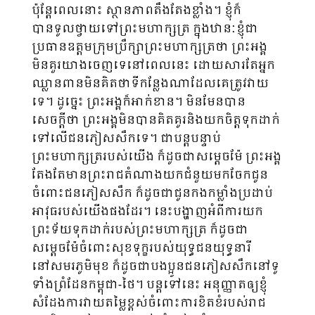
ប៉ុន្តែពេលនោះ ស្ថានភាពតឹងតែងខ្លាំង។ ខ្ញុំក៏
បានទូលថ្វាយទៅព្រះមហាក្សត្រ ក្នុងឋានៈខ្ញុំជា
ប្រធានឧត្តមក្រុមប្រឹក្សាព្រះមហាក្សត្រថា ព្រះអង្គ
មិនគួរយាងចេញទេនៅពេលនេះ ដោយសារតែអ្នក
ឈ្លានពានមិនគិតថាទីកន្លែងណាដែលគេត្រូវវាយ
ទេ។ ដូច្នេះ ព្រះអង្គក៏អាក់ខាន។ មិនមែនបាន
សេចក្ដីថា ព្រះអង្គមិនបានគិតគូរនិងយកចិត្តទុកដាក់
ទៅលើជនភៀសសឹកទេ។ ជាបន្តបន្ទាប់
ព្រះមហាក្សត្ររបស់យើង ក៏ដូចជាសម្ដេចម៉ែ ព្រះអង្គ
តែងតែមានព្រះរាជតំណាងយកជំនួយមកចែកជូន
ចំពោះជនភៀសសឹក ក៏ដូចជាជូនកងកម្លាំងប្រដាប់
អាវុធរបស់យើងផងដែរ។ នេះបង្ហាញអំពីការយក
ព្រះទ័យទុកដាក់របស់ព្រះមហាក្សត្រ ក៏ដូចជា
សម្ដេចម៉ែចំពោះសុខទុក្ខរបស់យុទ្ធជនយុទ្ធនារី
នៅសមរភូមិមុខ ក៏ដូចជាបងប្អូនជនភៀសសឹកនៅទូ
ទាំងព្រំដែនកម្ពុជា-ថៃ។ បន្តទៅនេះ អនុញ្ញាតឲ្យខ្ញុំ
សំដែងការវាយតម្លៃខ្ពស់ចំពោះការខិតខំរបស់រាជ