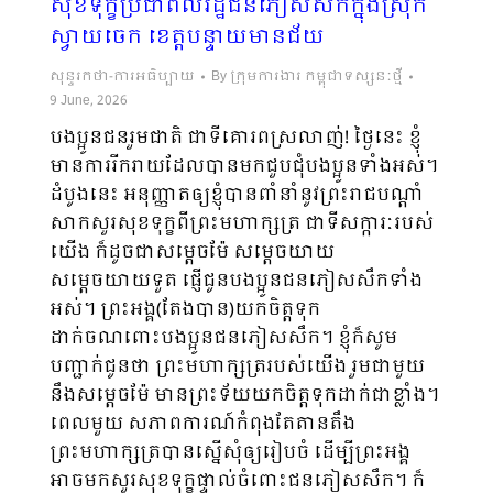
សុខទុក្ខប្រជាពលរដ្ឋជនភៀសសឹកក្នុងស្រុក
ស្វាយចេក ខេត្តបន្ទាយមានជ័យ
សុន្ទរកថា-ការអធិប្បាយ
By
ក្រុមការងារ កម្ពុជាទស្សនៈថ្មី
9 June, 2026
បងប្អូនជនរួមជាតិ ជាទីគោរពស្រលាញ់! ថ្ងៃនេះ ខ្ញុំ
មានការរីករាយដែលបានមកជួបជុំបងប្អូនទាំងអស់។
ដំបូងនេះ អនុញ្ញាតឲ្យខ្ញុំបានពាំនាំនូវព្រះរាជបណ្ដាំ
សាកសួរសុខទុក្ខពីព្រះមហាក្សត្រ ជាទីសក្ការៈរបស់
យើង ក៏ដូចជាសម្ដេចម៉ែ សម្ដេចយាយ
សម្ដេចយាយទួត ផ្ញើជូនបងប្អូនជនភៀសសឹកទាំង
អស់។ ព្រះអង្គ(តែងបាន)យកចិត្តទុក
ដាក់ចណពោះបងប្អូនជនភៀសសឹក។ ខ្ញុំក៏សូម
បញ្ជាក់ជូនថា ព្រះមហាក្សត្ររបស់យើង រួមជាមួយ
នឹងសម្ដេចម៉ែ មានព្រះទ័យយកចិត្តទុកដាក់ជាខ្លាំង។
ពេលមួយ សភាពការណ៍កំពុងតែតានតឹង
ព្រះមហាក្សត្របានស្នើសុំឲ្យរៀបចំ ដើម្បីព្រះអង្គ
អាចមកសួរសុខទុក្ខផ្ទាល់ចំពោះជនភៀសសឹក។ ក៏