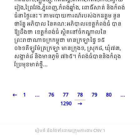
រៀង,ព្រៃវែង,ភ្នំពេញ,កំពង់ឆ្នាំង, ពោធិ៍សាត់ និងកំពង់
ធំនាថ្ងៃនេះ។ តាមរបាយការណ៍របស់ឯកឧត្តម នួន
ផារ័ត្ន អភិបាល នៃគណៈអភិបាលខេត្តកំពង់ធំ បាន
ឱ្យដឹងថា ខេត្តកំពង់ធំ ស្ថិតនៅចំកណ្តាលនៃ
ព្រះរាជាណាចក្រកម្ពុជា​ មានក្រឡាផ្ទៃ ១៥
០៦១គីឡូម៉ែត្រក្រឡា មានក្រុង១, ស្រុក៨, ឃុំ៧៣,
សង្កាត់៨ និងមានភូមិ ៧៦៥។ កំពង់ធំបាននិងកំពុង
ប្រែមុខមាត់ថ្មី…
1
…
76
77
78
79
80
…
1290
រៀបចំ និងថែទាំដោយក្រុមការងារ CNV ​។