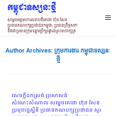
Author Archives:
ក្រុមការងារ កម្ពុជាទស្សនៈ
ថ្មី
សេចក្តីដកស្រង់ ប្រសាសន៍
សំណេះសំណាល សម្តេចតេជោ ហ៊ុន សែន
ប្រមុខរដ្ឋស្តីទី ប្រធានគណបក្សប្រជាជន សួរ