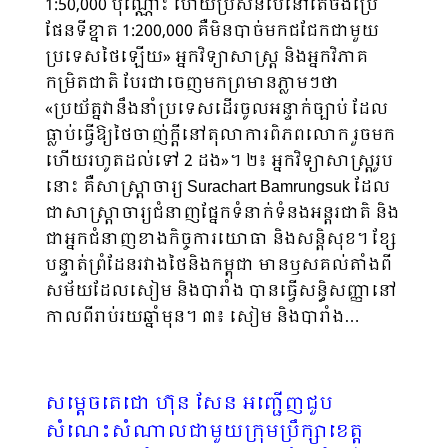
1:50,000 ប៉ុណ្ណោះ ហើយប្រសិន​បើ​នៅតែចង់ប្រើ
ផែនទីខ្នាត 1:200,000 គឺមិនបាច់មកជជែកជាមួយ
ប្រទេសថៃឡើយ» អ្នក​វិទ្យា​សាស្ត្រ និងអ្នកវិភាគ
កម្រិតជាតិ បែរជាចេញមកព្រមានភ្លាមៗថា
«ប្រយ័ត្នវានឹងនាំប្រទេស​ដើរ​ចូលអន្ទាក់ច្បាប់ ដែល
ធ្លាប់ធ្វើឱ្យថៃចាញ់ក្តីនៅតុលាការពិភពលោក រួចមក
ហើយរហូតដល់ទៅ 2 ដង»។ ២៖ អ្នកវិទ្យាសាស្ត្ររូប
នោះ គឺសាស្ត្រាចារ្យ Surachart Bamrungsuk ដែល
ជាសាស្ត្រា​ចារ្យ​ជំនាញផ្នែកទំនាក់ទំនងអន្តរជាតិ និង
ជាអ្នកជំនាញខាងកិច្ចការយោធា និងសន្តិសុខ។ ខ្សែ​​
បន្ទាត់​ព្រំដែនរវាងថៃនិងកម្ពុជា មានឫសគល់តាំងពី
សម័យដែលសៀម និងបារាំង បានធ្វើ​សន្ធិ​សញ្ញានៅ
កាលពីរាប់រយឆ្នាំមុន។ ៣៖ សៀម និងបារាំង…
សម្តេចតេជោ ហ៊ុន សែន អញ្ជើញជួប
សំណេះសំណាលជាមួយក្រុមប្រឹក្សាខេត្ត