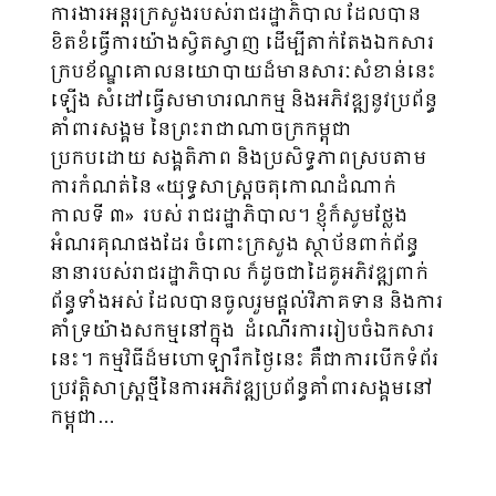
ការងារអន្តរក្រសួងរបស់រាជរដ្ឋាភិបាល ដែលបាន
ខិតខំធ្វើការយ៉ាងស្វិតស្វាញ ដើម្បីតាក់តែងឯកសារ
ក្របខ័ណ្ឌគោលនយោបាយដ៏មានសារៈសំខាន់នេះ
ឡើង សំដៅធ្វើសមាហរណកម្ម និងអភិវឌ្ឍនូវប្រព័ន្ធ
គាំពារសង្គម នៃព្រះរាជាណាចក្រកម្ពុជា
ប្រកបដោយ សង្គតិភាព និងប្រសិទ្ធភាពស្របតាម
ការកំណត់នៃ «យុទ្ធសាស្ត្រចតុកោណដំណាក់
កាលទី ៣» របស់ រាជរដ្ឋាភិបាល។ ខ្ញុំក៏សូមថ្លែង
អំណរគុណផងដែរ ចំពោះក្រសួង ស្ថាប័នពាក់ព័ន្ធ
នានារបស់រាជរដ្ឋាភិបាល ក៏ដូចជាដៃគូអភិវឌ្ឍពាក់
ព័ន្ធទាំងអស់ ដែលបានចូលរួមផ្តល់វិភាគទាន និងការ
គាំទ្រយ៉ាងសកម្មនៅក្នុង ដំណើរការរៀប​ចំឯកសារ
នេះ។ កម្មវិធីដ៏មហោឡារឹកថ្ងៃនេះ គឺជាការបើកទំព័រ
ប្រវត្តិសាស្ត្រថ្មីនៃការអភិវឌ្ឍប្រព័ន្ធគាំពារសង្គមនៅ
កម្ពុជា…