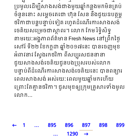
ប្រមូលដើម្បីសាងសង់ជាងមួយឆ្នាំកន្លងមកមិនគ្រប់
ចំនួននោះ សម្តេចតេជោ ហ៊ុន សែន នឹងជួយឧបត្ថម្ភ
ថវិកាជាបន្តបន្ទាប់ទៀត រហូតដំណើរការសាងសង់
ចេតិយសម្រេចជាស្ថាពរ។ លោក កែម រិទ្ធិសិទ្ធ
តាមរយៈអង្គភាពព័ត៌មាន Fresh News នៅព្រឹកថ្ងៃ
សៅរ៍ ទី២២ ខែកក្កដា ឆ្នាំ២០១៧នេះ បានចេញមុខ
អំពាវនាវ ស្វែងរកថវិកា ពីសប្បុរសជននានា
ជួយសាងសង់ចេតិយជូនបងប្រុសរបស់លោក
បន្ទាប់ពីដំណើរការសាងសង់ចេតិយនេះ បានពន្យារ
ពេលសាងសង់ អស់រយៈពេលមួយឆ្នាំមកហើយ
ព្រោះតែគ្មានថវិកា។ ជួសមុខឲ្យក្រុមគ្រួសារទាំងមូល
លោក…
1
…
895
896
897
898
899
…
1290