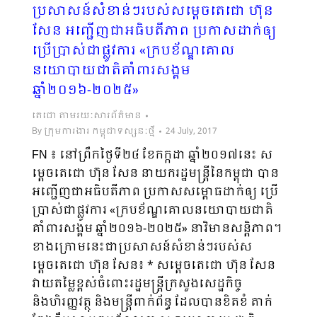
ប្រសាសន៍សំខាន់ៗរបស់សម្តេចតេជោ ហ៊ុន
សែន អញ្ជើញជាអធិបតីភាព ប្រកាសដាក់ឲ្យ
ប្រើប្រាស់ជាផ្លូវការ «ក្របខ័ណ្ឌគោល
នយោបាយជាតិគាំពារសង្គម
ឆ្នាំ២០១៦-២០២៥»
តេជោ តាមរយៈសារព័ត៌មាន
By
ក្រុមការងារ កម្ពុជាទស្សនៈថ្មី
24 July, 2017
FN ៖ នៅព្រឹកថ្ងៃទី២៤ ខែកក្កដា ឆ្នាំ២០១៧នេះ ស
ម្តេចតេជោ ហ៊ុន សែន នាយករដ្ឋមន្រ្តីនៃកម្ពុជា បាន
អញ្ជើញជាអធិបតីភាព ប្រកាសសម្ពោធដាក់ឲ្យ ប្រើ
ប្រាស់ជាផ្លូវការ «ក្របខ័ណ្ឌគោលនយោបាយជាតិ
គាំពារសង្គម ឆ្នាំ២០១៦-២០២៥» នាវិមានសន្តិភាព។
ខាងក្រោមនេះជាប្រសាសន៍សំខាន់ៗរបស់ស
ម្តេចតេជោ ហ៊ុន សែន៖ * សម្តេចតេជោ ហ៊ុន សែន
វាយតម្លៃខ្ពស់ចំពោះរដ្ឋមន្រ្តីក្រសួងសេដ្ឋកិច្ច
និងហិរញ្ញវត្ថុ និងមន្រ្តីពាក់ព័ន្ធ ដែលបានខិតខំ តាក់