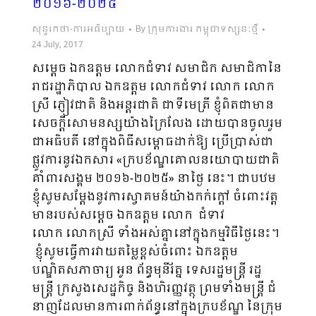
២០១៦-២០២៥
សុន្ទរកថា-ការអធិប្បាយ
By
ក្រុមការងារ កម្ពុជាទស្សនៈថ្មី
24 July, 2017
សម្តេច ឯកឧត្តម លោកជំទាវ សមាជិក សមាជិកានៃ
រាជរដ្ឋាភិបាល ឯកឧត្តម លោកជំទាវ លោក លោក
ស្រី ភ្ញៀវជាតិ និងអន្តរជាតិ ជាទីមេត្រី ខ្ញុំពិតជាមាន
សេចក្តីសោមនស្សយ៉ាងក្រៃលែង ដោយបានចូលរួម
ជាអធិបតី នៅក្នុងពិធីសម្ពោធដាក់ឱ្យ ប្រើប្រាស់ជា
ផ្លូវការនូវឯកសារ «ក្របខ័ណ្ឌគោលនយោបាយជាតិ
គាំពារសង្គម ២០១៦-២០២៥» នាថ្ងៃ នេះ។ ជាបឋម
ខ្ញុំសូមសម្តែងនូវការស្វាគមន៍យ៉ាងកក់ក្តៅ ចំពោះវត្ត
មានរបស់សម្តេច ឯកឧត្តម លោក ជំទាវ
លោក លោកស្រី ទាំងអស់គ្នានៅក្នុងកម្មវិធីថ្ងៃនេះ។
ខ្ញុំសូមធ្វើការវាយតម្លៃខ្ពស់ចំពោះ ឯកឧត្តម
បណ្ឌិតសភាចារ្យ អូន ព័ន្ធមុនីរ័ត្ន ទេសរដ្ឋមន្ត្រី រដ្ឋ
មន្ត្រី ក្រសួងសេដ្ឋកិច្ច និងហិរញ្ញវត្ថុ ព្រមទាំងមន្ត្រី ជំ
នាញដែលមានការពាក់ព័ន្ធនៅក្នុងក្របខ័ណ្ឌ នៃក្រុម