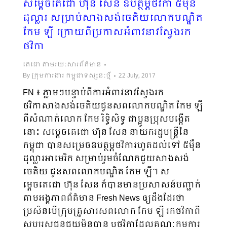
សម្តេចតេជោ ហ៊ុន សែន ឧបត្ថម្ភថវិកា ៥ម៉ឺន
ដុល្លារ សម្រាប់សាងសង់ចេតិយលោកបណ្ឌិត
កែម ឡី ក្រោយពីប្រកាសអំពាវនាវស្វែងរក
ថវិកា
តេជោ តាមរយៈសារព័ត៌មាន
By
ក្រុមការងារ កម្ពុជាទស្សនៈថ្មី
22 July, 2017
FN ៖ ភ្លាមៗបន្ទាប់ពីការអំពាវនាវស្វែងរក
ថវិកាសាងសង់ចេតិយជូនសពលោកបណ្ឌិត កែម ឡី
ពីសំណាក់លោក កែម រិទ្ធិសិទ្ធ ជាប្អូនប្រុសបង្កើត
នោះ សម្តេចតេជោ ហ៊ុន សែន នាយករដ្ឋមន្រ្តីនៃ
កម្ពុជា បានសម្រេចឧបត្ថម្ភថវិការហូតដល់ទៅ ៥ម៉ឺន
ដុល្លារអាមេរិក សម្រាប់រួមចំណែកជួយសាងសង់
ចេតិយ ជូនសពលោកបណ្ឌិត កែម ឡី។ ស
ម្តេចតេជោ ហ៊ុន សែន ក៏បានមានប្រសាសន៍បញ្ជាក់
តាមអង្គភាពព័ត៌មាន Fresh News ឲ្យដឹងដែរថា
ប្រសិនបើក្រុមគ្រួសារសពលោក កែម ឡី រកថវិកាពី
សប្បុរសជនជួយមិនបាន ឬថវិកាដែលគណៈកម្មការ