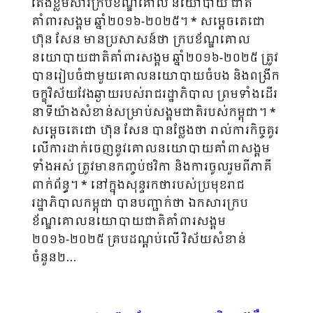
តែងខ្លឹមសារក្របខ័ណ្ឌគោល នយោបាយ ជាតិ
គាំពារសង្គម ឆ្នាំ២០១៦-២០២៥។ * សម្តេចតេជោ
ហ៊ុន សែន មានប្រសាសន៍ថា ក្របខ័ណ្ឌគោល
នយោបាយជាតិគាំពារសង្គម ឆ្នាំ២០១៦-២០២៥ ត្រូវ
បានរៀបចំជាមួយគោលនយោបាយចំបង និងពង្រីក
ចក្ខុវិស័យវែងឆ្ងាយរបស់រាជរដ្ឋាភិបាល ព្រមទាំងដើរ
នាទីយ៉ាងសំខាន់សម្រាប់សង្គមជាតិរបស់កម្ពុជា។ *
សម្តេចតេជោ ហ៊ុន សែន បានថ្លែងថា រាល់ការកិច្ចគូរ
លើការដាក់ចេញនូវគោលនយោបាយគាំពាសង្គម
ទាំងអស់ ត្រូវមានកញ្ចប់ថវិកា និងការចូលរួមពីភាគី
ពាក់ព័ន្ធ។ * នៅក្នុងសុន្ទរកថារបស់ប្រមុខរាជ
រដ្ឋាភិបាលកម្ពុជា បានបញ្ជាក់ថា ឯកសារក្រប
ខ័ណ្ឌគោលនយោបាយជាតិគាំពារសង្គម
២០១៦-២០២៥ គ្របដណ្តប់លើ វិស័យសំខាន់
ចំនួន២…