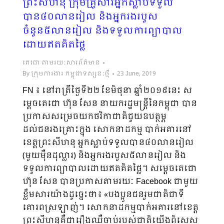
ព្រះសីហនុ ក្រុមគ្រួសារអ្នកស្លាប់ទទួល
បាន៤០លានរៀល និងអ្នករងរបួស
ចំនួន៥លានរៀល និងទទួលការព្យាបាល
ដោយឥតគិតថ្លៃ
តេជោ តាមរយៈសារព័ត៌មាន
By
ក្រុមការងារ កម្ពុជាទស្សនៈថ្មី
23 June, 2019
FN ៖ នៅរាត្រីថ្ងៃទី២២ ខែមិថុនា ឆ្នាំ២០១៩នេះ ស
ម្តេចតេជោ ហ៊ុន សែន នាយករដ្ឋមន្រ្តីនៃកម្ពុជា បាន
ប្រកាសសម្រេចយកថវិកាជាតិជួយឧបត្ថម្ភ
ដល់ជនរងគ្រោះក្នុង សោកនាដកម្ម បាក់អគារនៅ
ខេត្តព្រះសីហនុ អ្នកស្លាប់ទទួលបាន៤០លានរៀល
(មួយម៉ឺនដុល្លារ) និងអ្នករងរបួស៥លានរៀល និង
ទទួលការព្យាបាលដោយឥតគិតថ្លៃ។ សម្តេចតេជោ
ហ៊ុន សែន បានប្រកាសតាមរយៈ Facebook ជាមួយ
ខ្លឹមសារយ៉ាងដូច្នេះថា៖ «បងប្អូនជនរួមជាតិជាទី
គោរពស្រឡាញ់។ សោកនាដកម្មបាក់អគារនៅខេត្ត
ព្រះសីហនុគឺជារឿងឈឺចាប់របស់ជាតិយើងពិសេស