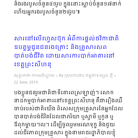
និងរងរបួសចំនួន៤១រូប ក្នុងនោះស្លាប់ចំនួន១៧នាក់
ហើយអ្នករងរបួសចំនួន២៤រូប៕
សារនៅលើហ្វេសប៊ុក អំពីការផ្ដល់ថវិកាជាតិ
ឧបត្តម្ភជូនជនរងគ្រោះ និងគ្រួសារសព
បាត់បង់ជីវិត ដោយសារការបាក់អាគារនៅ
ខេត្តព្រះសីហនុ
សុន្ទរកថា-ការអធិប្បាយ
By
ក្រុមការងារ កម្ពុជាទស្សនៈថ្មី
22 June, 2019
បងប្អូនជនរួមជាតិជាទីគោរពស្រឡាញ់។ សោក
នាដកម្មបាក់អាគារនៅខេត្តព្រះសីហនុ គឺជារឿងឈឺ
ចាប់របស់ជាតិយើង ពិសេសក្រុមគ្រួសារនៃអ្នកដែល
បានបាត់បង់ជិវិតដែលជាភរិយា ឬស្វាមី ឬកូន ឬ
ឪពុកម្តាយ។ល។ ដើម្បីចូលរួមមរណទុក្ខ និងជួយ
ដល់ជីវភាពក្រុមគ្រួសារ ក្នុងនាមរាជរដ្ឋាភិបាលខ្ញុំ