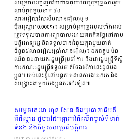
សម្រេចបញ្ចេញថវិកាជាតិជួយដល់ក្រុមគ្រួសារអ្នក
ស្លាប់ក្នុងមួយនាក់ ៤០
លានរៀល(សែសឹបលានរៀល)ឬ ១
មុឺនដុល្លា(10.000$)។ សម្រាប់អ្នកត្រូវរបួសទាំងអស់
ត្រូវទទួលបានការព្យាបាលដោយឥតគិតថ្លៃនៅតាម
មន្ទីរពេទ្យរដ្ឋ និងទទួលបានជំនួយក្នុងមួយនាក់
ចំនួន៥លានរៀល(ប្រាំលានរៀល)។ ឯកឧត្តម​ ប៊ិន
ឈិន​ ឧបនាយករដ្ឋមន្ត្រីប្រចាំការ និងជារដ្ឋមន្រ្តីទីស្តី
ការគណៈរដ្ឋមន្ត្រីទទួលចាត់ចែងថវិកានេះជូនបង
ប្អូន។ យប់នេះខ្ញុំនៅបន្តតាមដានការងាររុករក និង
សង្រ្គោះជាមួយបងប្អូនតទៅទៀត៕
សម្តេចតេជោ ហ៊ុន សែន និងប្រធានាធិបតី
គីជីស្ថាន ជួបជជែកគ្នារកវិធីលើកម្ពស់ទំនាក់
ទំនង និងកិច្ចសហប្រតិបត្តិការ
តេជោ តាមរយៈសារព័ត៌មាន