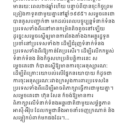
មានរយៈពេល២៤ឆ្នាំហើយ បន្ទាប់ពីបានចុះកិច្ចព្រម
ព្រៀងកាទូតជាមួយគ្នានៅឆ្នាំ១៩៩៥។ សម្ដេចតេជោ
បានគូសបញ្ជាក់ថា មកដល់ពេលបច្ចុប្បន្នទំនាក់ទំនង
ប្រទេសទាំងពីរនៅមានកម្រិតតិចតួចនៅឡើយ
ដូច្នេះសម្ដេចស្នើឲ្យមានការតែងតាំងឯកអគ្គរដ្ឋទូត
ប្រចាំនៅប្រទេសទាំង២ ដើម្បីជំរុញទំនាក់ទំនង
ប្រទេសទាំងពីរឱ្យកាន់តែប្រសើរ។ ដើម្បីលើកកម្ពស់
ទំនាក់ទំនង និងកិច្ចសហប្រតិបត្តិការនេះ ស
ម្តេចតេជោ ក៏បានស្នើឱ្យមានការចុះអនុស្សារណៈ
ដើម្បីពិគ្រោះយោបល់លើផ្នែកនយោបាយ ក៏ដូចជា
ការចុះអនុស្សរណៈរវាងក្រសួងការពារប្រទេសនៃ
ប្រទេសទាំងពីរដើម្បីអាចពិភាក្សាធ្វើការជាមួយគ្នា។
សម្តេចតេជោ ហ៊ុន សែន ក៏ចង់ឱ្យមានការ
ពិភាក្សាលើទំនាក់ទំនងអន្តរជាតិជាមួយសម្ព័ន្ធភាព
អាស៊ី-អឺរ៉ុប ដែលកម្ពុជានឹងអាចនាំចេញក្រណាត់ និង
សម្លៀកបំពាក់មកផងដែរ។…