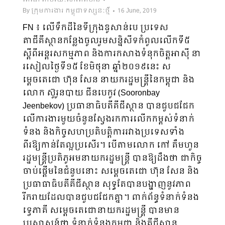
By
ក្រុមការងារ កម្ពុជាទស្សនៈថ្មី
16 June, 2019
FN ៖ លើទឹកដីនៃទីក្រុងឌូសាន់បេ ប្រទេស
តាជីគីស្ថានកន្លែងចូលរួមសន្និសីទកំពូលលើកទី៥
ស្តីពីអន្តរសកម្មភាព និងការកសាងទំនុកចិត្តអាស៊ី នា
រសៀលថ្ងៃទី១៥ ខែមិថុនា ឆ្នាំ២០១៩នេះ ស
ម្តេចតេជោ ហ៊ុន សែន នាយករដ្ឋមន្ត្រីនៃកម្ពុជា និង
លោក ស៊ូរូនបាយ ជីនបេកូវ (Sooronbay
Jeenbekov) ប្រធានាធិបតីគីជីស្ថាន បានជួបជជែក
លើការងារមួយចំនួនស្វែងរកការលើកកម្ពស់ទំនាក់
ទំនង និងកិច្ចសហប្រតិបត្តិការរវាងប្រទេសទាំង
ពីរឱ្យកាន់តែល្អប្រសើរ។ បើតាមលោក កៅ គឹមហួន
រដ្ឋមន្ត្រីប្រតិភូអមនាយករដ្ឋមន្ត្រី បានឱ្យដឹងថា ជាកិច្ច
ចាប់ផ្តើមនៃជំនួបនោះ សម្តេចតេជោ ហ៊ុន សែន និង
ប្រធាធាធិបតីគីជីស្ថាន សុទ្ធតែបានបង្ហាញនូវភាព
រីករាយដែលបានជួបជជែកគ្នា។ ពាក់ព័ន្ធទំនាក់ទំនង
ទ្វេភាគី សម្តេចតេជោនាយករដ្ឋមន្ត្រី បានមាន
ប្រសាសន៍ថា ទំនាក់ទំនងកម្ពុជា និងគីជីស្ថាន