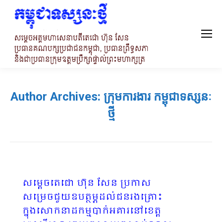
Author Archives:
ក្រុមការងារ កម្ពុជាទស្សនៈ
ថ្មី
សម្តេចតេជោ ហ៊ុន សែន ប្រកាស
សម្រេចជួយឧបត្ថម្ភដល់ជនរងគ្រោះ
ក្នុងសោកនាដកម្មបាក់អគារនៅខេត្ត