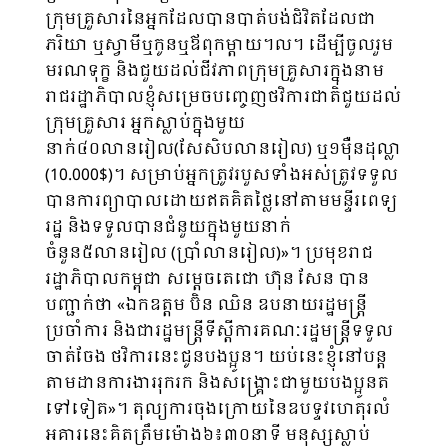
ក្រុមគ្រួសារនៃអ្នកដែលបានបាត់បង់ជិវិតដែលជា
ភរិយា ឬស្វាមីឬកូនឬឪពុកម្តាយ។ល។ ដើម្បីចូលរួម
មរណទុក្ខ និងជួយដល់ជីវភាពក្រុមគ្រួសារក្នុងនាម
រាជរដ្ឋាភិបាលខ្ញុំសម្រេចបញ្ចេញថវិការជាតិជួយដល់
ក្រុមគ្រួសារ អ្នកស្លាប់ក្នុងមួយ
នាក់៤០លានរៀល(សែសិបលានរៀល) ឬ១ម៉ឺនដុល្លា
(10.000$)។ សម្រាប់អ្នកត្រូវរបួសទាំងអស់ត្រូវទទួល
បានការព្យាបាលដោយឥតគិតថ្លៃនៅតាមមន្ទីរពេទ្យ
រដ្ឋ និងទទួលបានជំនួយក្នុងមួយនាក់
ចំនួន៥លានរៀល (ប្រាំលានរៀល)»។ ប្រមុខរាជ
រដ្ឋាភិបាលកម្ពុជា សម្តេចតេជោ ហ៊ុន សែន បាន
បញ្ជាក់ថា «ឯកឧត្តម ប៊ិន ឈិន ឧបនាយរដ្ឋមន្ត្រី
ប្រចាំការ និងជារដ្ឋមន្រ្តីទីស្តីការគណៈរដ្ឋមន្ត្រីទទួល
ចាត់ចែង ថវិការនេះជូនបងប្អូន។ យប់នេះខ្ញុំនៅបន្ត
តាមដានការងាររុករក និងសង្រ្គោះជាមួយបងប្អូនត
ទៅទៀត»។ តុល្យការចុងក្រោយនៃឧបទ្ទវហេតុរលំ
អគារនេះគិតត្រឹមម៉ោង៦៖៣០នាទី មនុស្សស្លាប់